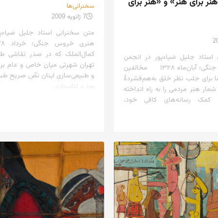
نر برای هنر» و «هنر برای
سخنرانی‌ها
7 ژانویه 2009
متن سخنرانی استاد جلیل ضیاءپ
کمال‌الملک که در صدر نقاشی طب
استاد جلیل ضیاءپور در انجمن
تهران شهرتی میان خاص و عام بره
هنری خروس جنگی؛ آبان‌ماه ۱۳۲۸ مخالفین
و طبیعی‌سازی اینان نصّ صریح طبی
 برای جلب نظر خلق به‌هم‌فشردهٔ
بود و تناسبات...
شعار هنر مردمی را به راه انداخته
 کمک رسانه‌های کافی خود،