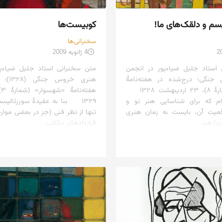
سم و دلقک‌های ما!
کوبیست‌ها
سخنرانی‌ها
4 ژانویه 2009
استاد جلیل ضیاءپور در انجمن
متن سخنرانی استاد جلیل ضیاءپ
نگی؛ درج‌شده در هفته‌نامهٔ
هنری خر
«آذرپاد» (شمارهٔ ۸)، ۲۳ اردیبهشت ۱۳۲۸
ام که برای شناسایی هنر نو و
۱۳۲۹ بنا به عقیدهٔ سوررئالیس
یت آن، بایست به زمان هنری
تنها از نظر فنی (جز در بعضی موار
ا هنر...
قراردادهای مکاتب...