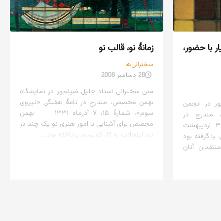
ر با حضور،
زمانهٔ نو، قالب نو
سخنرانی‌ها
28 دسامبر 2008
متن سخنرانی استاد جلیل ضیاءپور در نمایشگاه
بهمن محصص، مندرج در نامهٔ هفتگی «نیروی
ور در انجمن
سوم»، شمارهٔ ۱۵، ۷ آذرماه ۱۳۳۱ بهمن
، مندرج در
محصص برای آشنایی با امور هنری نو یک چند در
هفته‌نامهٔ «آذرپاد»، شمارهٔ ۹، ۳۰ اردیبهشت
نزد اینجانب به کار کوبیسم پرداخته بود....
پا گرفته بود
نتقدان آنان