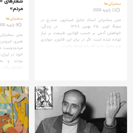
شعارهای «ه
سخنرانی‌ها
مردم»
11 ژانویه 2009
سخنرانی‌ها
متن سخنرانی استاد جلیل ضیاءپور، مندرج در
9 ژانویه 2009
مجلهٔ کویر، ۲۵ بهمن ۱۳۲۸ در زندگی،
خواهش آدمی بر حسب قوانین طبیعت بر نیاز
متن سخنرانی 
نهاده شده است. اگر در برابر این قانون، مواردی
هم وجود دارند که باید توجه داشت،...
مردم‌دوست ما
خود در ایران، 
بودند و به
عوام‌فریبانه...