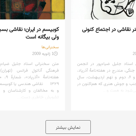
 نقاشی در اجتماع کنونی
کوبیسم در ایران؛ نقاشی بسیا
ولی بیگانه است
سخنرانی‌ها
1 ژانویه 2009
استاد جلیل ضیاءپور در انجمن
متن سخنرانی استاد جلیل ضیاءپ
ی، مندرج در هفته‌نامهٔ آذرپاد،
فرهنگی آناتول فرانس (تهران)
شماره‌های ۵ و ۶، دوم و نهم اردیبهشت، سال
 جنب و جوش هنری که هم‌اکنون در
۱۳۲۹ نقاشی هندسی یا کوبیسم، 
‌شود به همت و...
و به مخالفان و کارشناسان و م
تشویش خاطری دست...
نمایش بیشتر