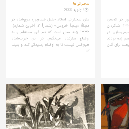
سخنرانی‌ها
4 ژانویه 2009
ور در انجمن
متن سخنرانی استاد جلیل ضیاءپور؛ درج‌شده در
هنری خروس جنگی؛ خرداد ۱۳۲۸ شاگردان
مجلهٔ «پنجهٔ خروس» (شمارهٔ ۲، آخرین شماره)،
یعی‌سازی در
۱۳۳۲ چند سال است که دم فرو بسته‌ام و به
م زده بودند
اوضاع هنرکده می‌نگرم. در این خراب‌شده
عت برای آنان
هیچ‌کس نیست تا به اوضاع رسیدگی کند و ببیند
که...