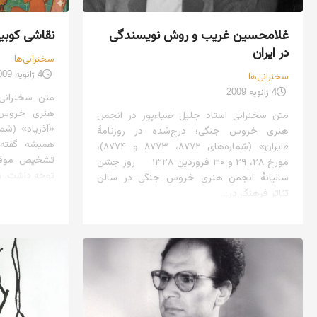
غلامحسین غریب و روش نویسندگی
نقاشی کوبی
در ایران
سخنرانی‌ها
4 ژانویه 2009
سخنرانی‌ها
4 ژانویه 2009
متن سخنرانی 
هنری خروس ج
متن سخنرانی استاد جلیل ضیاءپور در انجمن
هنری خروس جنگی؛ درج‌شده در روزنامهٔ
همیشه گفته‌
«ایران» (شماره‌های ۸۷۷۲، ۸۷۷۳ و ۸۷۷۴)،
تشخیص موقع
مورخ ۲۸، ۲۹ و ۳۰ فروردین ۱۳۲۸ روز جشن
توجه داشت. زیر
سالیانهٔ انجمن هنری خروس جنگی در سالن
تئاتر فرهنگ در...