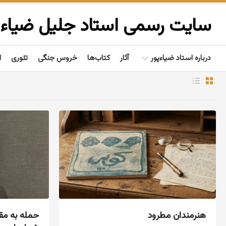
Ski
t
سایت رسمی استاد جلیل ضیاءپ
conten
درباره استاد ضیاءپور
آثار
کتاب‌ها
خروس جنگی
تئوری
ا
بیوگرافی
گفتاوردها
مردم‌شناسی
تألیفات
فعالیت‌ها
هنرمندان مطرود
حمله به مق