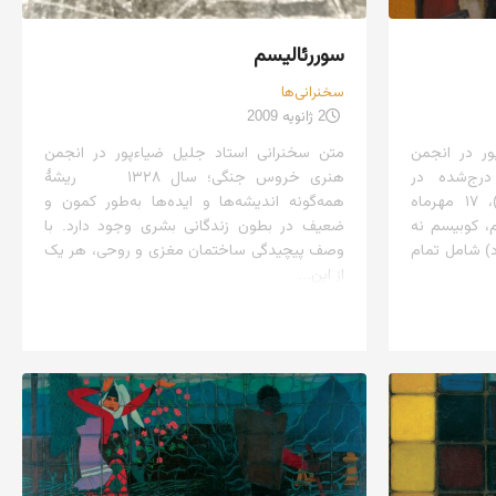
سوررئالیسم
سخنرانی‌ها
2 ژانویه 2009
ور در انجمن
متن سخنرانی استاد جلیل ضیاءپور در انجمن
وس جنگی (۱۳۲۸)؛ درج‌شده در
هنری خروس جنگی؛ سال ۱۳۲۸ ریشهٔ
هفته‌نامهٔ «شهسوار» (شمارهٔ ۳)، ۱۷ مهرماه
همه‌گونه اندیشه‌ها و ایده‌ها به‌طور کمون و
م، کوبیسم نه
ضعیف در بطون زندگانی بشری وجود دارد. با
د) شامل تمام
وصف پیچیدگی ساختمان مغزی و روحی، هر یک
از این...