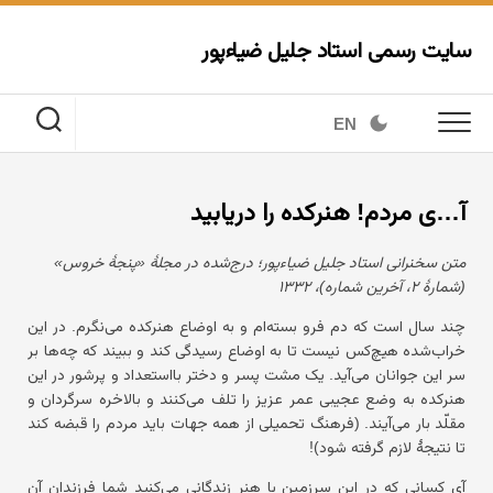
Ski
t
سایت رسمی استاد جلیل ضیاءپور
conten
EN
آ…ی مردم! هنرکده را دریابید
متن سخنرانی استاد جلیل ضیاءپور؛ درج‌شده در مجلهٔ «پنجهٔ خروس»
(شمارهٔ ۲، آخرین شماره)، ۱۳۳۲
چند سال است که دم فرو بسته‌ام و به اوضاع هنرکده می‌نگرم. در این
خراب‌شده هیچ‌کس نیست تا به اوضاع رسیدگی کند و ببیند که چه‌ها بر
سر این جوانان می‌آید. یک مشت پسر و دختر بااستعداد و پرشور در این
هنرکده به وضع عجیبی عمر عزیز را تلف می‌کنند و بالاخره سرگردان و
مقلّد بار می‌آیند. (فرهنگ تحمیلی از همه جهات باید مردم را قبضه کند
تا نتیجهٔ لازم گرفته شود)!
آی کسانی که در این سرزمین با هنر زندگانی می‌کنید شما فرزندان آن