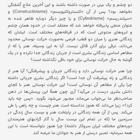
دو چشم و یک بینی در صورت داشته باشند و این آخرین علاج آشفتگی
نخواهد بود؟ پس از آن «کنستروکتیویسم» (Constructivisme) و
«سیلندریسم» (Cylindrisme) و یا چیز دیگر دوباره ظاهر شده به
عنوان منجی پذیرفته خواهد شد که معتقد است در حدود همان چشم
و ابروهای متنوعی است که در قیافه‌های مختلف است. ایشان که
زندگانی هنری را میان دو قطب فرضی به‌صورت حرکت نوسانی محدود
می‌داند، ترقی برای آنان قائل نیست. آیا به این وسیله، هنر را که از
مظاهر اساسی زندگانی بشری است از جریان زندگانی جدا نکرده و در یک
گوشه به حال حرکت نوسانی برای خود باقی نگذاشته است؟
چرا هنر حرکت نوسانی دارد و زندگانی جریان و پیشرفتگی؟ آیا هنر از
زندگانی و راه پیشرفت آن جدا است؟ اگر زندگانی بشری جریانی داشته
چرا یکی از مظاهر آن نوسانی است؟ این حرکت نوسانی هنر با کجای
دانش بشری درست در می‌آید؟ آری چون همهٔ این پرسش‌ها در ذهن
صاحب‌نظر ما بی‌جواب می‌ماند مجبور می‌شود بگوید: «پس چه باید
کرد؟» زیرا می‌داند که هنوز ندانسته است هنر چیست و چه راهی را طی
می‌کند. پس از آن همه زندگانی در پایتخت هنر و بیست سال زندگی در
سرزمین ما (که در تمام این بیست سال با آثار گرانبهای هنرمندان
دوره‌های مختلف ایران سروکار داشته) چرا هنوز نتوانسته است با این
همه سرمایه، تعبیر درستی از هنر به جوانان ما عرضه کند.