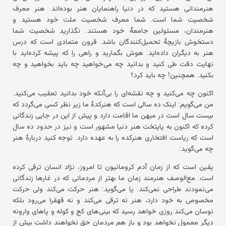
هنرمندانی هستید که در دنیا راهنمایان هنر بوده‌اند. هنر معرف
شخصیت شما است. شما معرف شخصیت ملت خود هستید و
هنرمندان، مسئولین جامعهٔ خود هستند. نگذارید شخصیت شما
دستخوش بازیچهٔ تحمیل‌کنندگان باشد. قرون متمادی است که درس
هنر به دیگران داده‌اید. هوش بگمارید و راهی را که پیشه کرده‌اید با
نهایت دقت طی کنید و بدانید چه می‌خواهید چه باید بخواهید و چه
بکنید. همچنین! چه باید کرد؟
اکنون چه می‌کنید و چه نقشه‌ای را بی‌آنکه خود بدانید تعقیب می‌کنید.
من می‌گویم: اینک ده سالی است که هنرکدهٔ ما زیر نظر کسی می‌گردد که
بیست سال است در میهن ما اقامت دارد و پیش از این در جایی زندگانی
کرده که اکنون به پایتخت هنر دنیا مشهور است و نیز در حدود ده سال
است که ریاست افتخاری هنرکده را به عهده دارد. توجه کنید دربارهٔ هنر
چه می‌گوید:
یقین است که از زمان آدم کرومانیون تا امروز، نژاد انسان ترقی کرده
است. مع‌الوصف هنرمند زمان ما بهتر از مردمانی که در غارها زندگانی
می‌نمودند طراحی نمی‌کند. یا می‌گوید: هنر حرکت می‌کند ولی حرکت
مخصوص به خود دارد، هنر نه ترقی می‌کند و نه قهقرا می‌رود بلکه
نوسان می‌کند روزی خواهد رسید که بینی‌های کج و کوله و پاهای وارونه
دیگر معمول نخواهد بود و باز هم مردمان حق نخواهند داشت بیش از