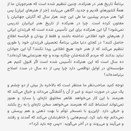
برنامهٔ تاریخ هنر در هنرکده، چنین تنظیم شده است که هنرجویان ما از
همهٔ کشورهای قدیم و جدید، آگاهی می‌یابند (جز از هنرهای ایران) پس
کو؟ هنر مردم پیشین ما طی این چند هزار سال که آثارش جهانیان را
مفتون کرده است. چرا در هنرکده از تاریخ هنر ایرانیان تدریس
نمی‌شود؟ آیا این هنرکده برای این تأسیس شده است که فرزندان ایرانی
از هنرهای خود اطلاعی نداشته باشند و فقط از یونان و فرانسه اطلاع
حاصل کنند؟ در کجای دنیا ملتی برنامهٔ تحصیلی فرزندان خود را طوری
تنظیم می‌کند که از هنر خود هیچ اطلاعی پیدا نکنند؟ آیا این جوانان
نباید بدانند که مردم گذشته‌شان چکاره بوده و چه هنرنمایی‌ها کرده‌اند؟
ده سال است که این هنرکده تأسیس شده است اگر قبول کنیم هر
مؤسسه‌ای در اوایل نواقصی دارد چرا پس از ده سال در صدد اصلاح
برنیامده‌اند؟
توجه کنید صاحب‌نظر ما منتظر است که بالاخره باز بیش از دو چشم و
یک بینی در صورت نبیند و غیر از آن را آشفتگی می‌داند و خیال می‌کند که
هنرمند با این کار می‌خواهد ظاهر مخلوق تازه‌ای را بسازد و هنوز
نمی‌تواند استنباط کند که هنرمند می‌خواهد سخن تازه‌ای را به رخ بکشد
و حرفی دارد. ازاین‌رو با تمسخر توأم با بهت ذهنی و هم پرسش و
نمی‌دانم چه باید کرد، ایسم‌هایی را خاطرنشان می‌کند که آمدند و رفتند
و می‌آیند و می‌روند و در آخر می‌گوید: «پس چه باید کرد؟».