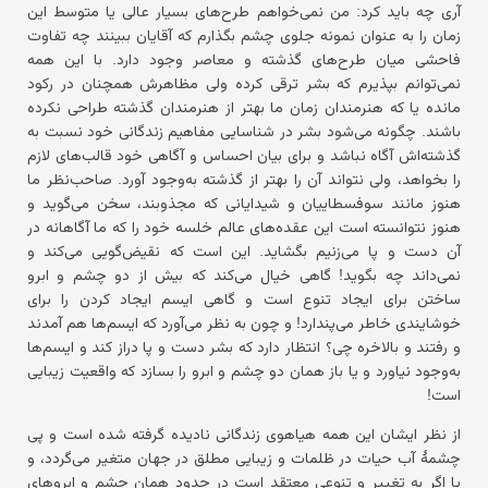
آری چه باید کرد: من نمی‌خواهم طرح‌های بسیار عالی یا متوسط این
زمان را به عنوان نمونه جلوی چشم بگذارم که آقایان ببینند چه تفاوت
فاحشی میان طرح‌های گذشته و معاصر وجود دارد. با این همه
نمی‌توانم بپذیرم که بشر ترقی کرده ولی مظاهرش همچنان در رکود
مانده یا که هنرمندان زمان ما بهتر از هنرمندان گذشته طراحی نکرده
باشند. چگونه می‌شود بشر در شناسایی مفاهیم زندگانی خود نسبت به
گذشته‌اش آگاه نباشد و برای بیان احساس و آگاهی خود قالب‌های لازم
را بخواهد، ولی نتواند آن را بهتر از گذشته به‌وجود آورد. صاحب‌نظر ما
هنوز مانند سوفسطاییان و شیدایانی که مجذوبند، سخن می‌گوید و
هنوز نتوانسته است این عقده‌های عالم خلسه خود را که ما آگاهانه در
آن دست و پا می‌زنیم بگشاید. این است که نقیض‌گویی می‌کند و
نمی‌داند چه بگوید! گاهی خیال می‌کند که بیش از دو چشم و ابرو
ساختن برای ایجاد تنوع است و گاهی ایسم ایجاد کردن را برای
خوشایندی خاطر می‌پندارد! و چون به نظر می‌آورد که ایسم‌ها هم آمدند
و رفتند و بالاخره چی؟ انتظار دارد که بشر دست و پا دراز کند و ایسم‌ها
به‌وجود نیاورد و یا باز همان دو چشم و ابرو را بسازد که واقعیت زیبایی
است!
از نظر ایشان این همه هیاهوی زندگانی نادیده گرفته شده است و پی
چشمهٔ آب حیات در ظلمات و زیبایی مطلق در جهان متغیر می‌گردد، و
یا اگر به تغییر و تنوعی معتقد است در حدود همان چشم و ابروهای