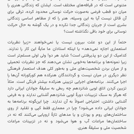
متنوعی است که در قیافه‌های مختلف است. ایشان که زندگانی هنری را
میان دو قطب فرضی به‌صورت حرکت نوسانی محدود کرده، ترقی برای
آن قائل نیست آیا به این وسیله، هنر را که از مظاهر اساسی زندگانی
بشری است از جریان زندگانی جدا نکرده و در یک گوشه به حال حرکت
نوسانی برای خود باقی نگذاشته است؟
حتماً از این دو علت بیرون نیست یا نمی‌خواهند «زیرا نظریات
استعماری اجازه نمی‌دهد» یا اینکه استادان ما مایهٔ این کار را ندارند.
کدامیک از این دو پذیرفتنی است؟ شاید هر دو! ولی اولی مسلم‌تر است
زیرا نمونه‌ها و برنامه‌ها به‌خوبی نشان می‌دهند که جز نظریات تحمیلی
و از میان بردن شخصیت‌های ملی و به‌طور کلی هدف استعمار فرهنگی
نظر دیگری در میان نیست و گردانندگان هنرکده هم کورکورانه آن‌ها را
اجرا می‌کنند. برنامه‌های اجرایی تزیینی هنرکده بیشتر فرنگی است. مثلاً
تزیین کردن اتاق لویی شانزدهم چه ربطی به سلیقهٔ جوانان ایرانی دارد
که هرگز به سبک تزیینات دورهٔ لویی شانزدهم آشنایی ندارند و به فرض
آشنایی داشتن، احتیاجی اصولاً به آن ندارند. چرا این‌گونه برنامه‌ها به
جوانان ایرانی داده می‌شود؟ چرا در معماری فقط کپی و تقلید از روی
ساختمان‌های روم و یونان و یا مدهای تازهٔ اروپایی می‌کنند که نه در
ساختمان‌ها مراعات آب و هوا می‌شود و نه در تزیینات مراعات
شخصیت ملی و سلیقهٔ هنری.