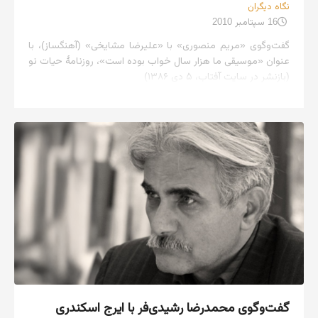
نگاه دیگران
16 سپتامبر 2010
گفت‌وگوی «مریم منصوری» با «علیرضا مشایخی» (آهنگساز)، با
عنوان «موسیقی ما هزار سال خواب بوده است»، روزنامهٔ حیات نو
(بازنشر در سایت آفتاب، ۵ دی ۱۳۸۶)
گفت‌وگوی محمدرضا رشیدی‌فر با ایرج اسکندری