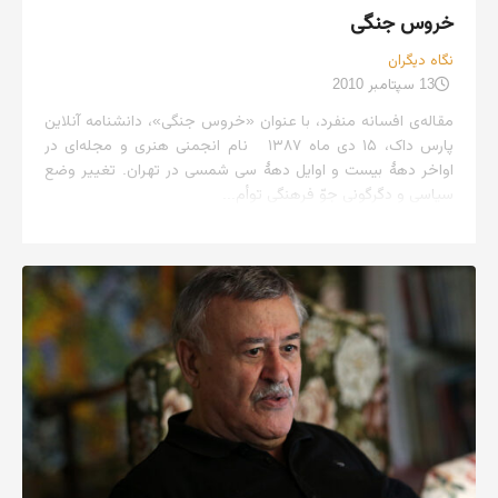
خروس جنگی
نگاه دیگران
13 سپتامبر 2010
مقاله‌ی افسانه منفرد، با عنوان «خروس جنگی»، دانشنامه آنلاین
پارس داک، ۱۵ دی ماه ۱۳۸۷ نام انجمنی هنری و مجله‌ای در
اواخر دهۀ بیست و اوایل دهۀ سی شمسی در تهران. تغییر وضع
سیاسی و دگرگونی جوّ فرهنگی توأم...