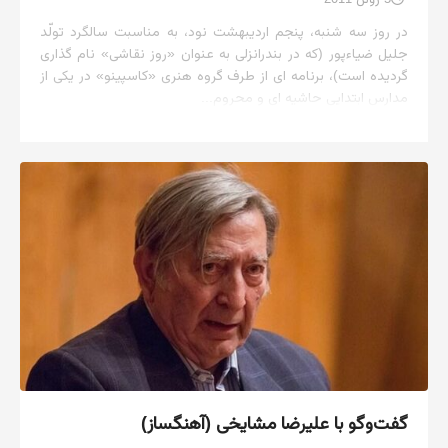
در روز سه شنبه، پنجم اردیبهشت نود، به مناسبت سالگرد تولّد
جلیل ضیاءپور (که در بندرانزلی به عنوان «روز نقاشی» نام گذاری
گردیده است)، برنامه ای از طرف گروه هنری «کاسپینو» در یکی از
مدارس ابتدایی حاشیه ای و محروم...
گفت‌وگو با علیرضا مشایخی (آهنگساز)