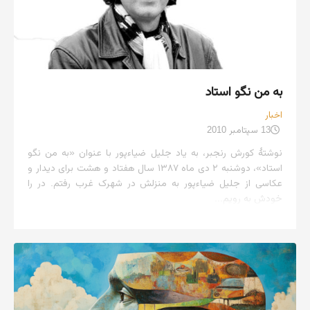
به من نگو استاد
اخبار
13 سپتامبر 2010
نوشتهٔ کورش رنجبر، به یاد جلیل ضیاءپور با عنوان «به من نگو
استاد»، دوشنبه ۲ دی ماه ۱۳۸۷ سال هفتاد و هشت برای دیدار و
عکاسی از جلیل ضیاءپور به منزلش در شهرک غرب رفتم. در را
خودش به رویم...