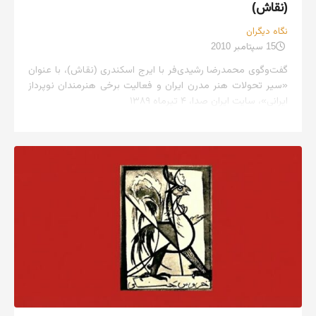
(نقاش)
نگاه دیگران
15 سپتامبر 2010
گفت‌وگوی محمدرضا رشیدی‌فر با ایرج اسکندری (نقاش)، با عنوان
«سیر تحولات هنر مدرن ایران و فعالیت برخی هنرمندان نوپرداز
ایرانی»، سایت ایران صدا، ۴ تیرماه ۱۳۸۹