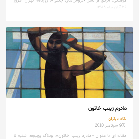
فرهنگی، مردی از نسل خروس‌های جنگی»، روزنامه تهران امروز،
۲۶ آبان ماه ۱۳۸۸
مادرم زینب خاتون
نگاه دیگران
9 سپتامبر 2010
مقاله ای با عنوان «مادرم زینب خاتون»، وبلاگ پچپچه، شنبه ۱۵