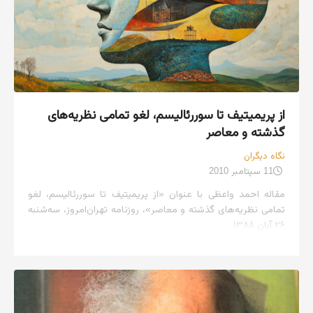
از پریمیتیف تا سوررئالیسم، لغو تمامی نظریه‌های
گذشته و معاصر
نگاه دیگران
11 سپتامبر 2010
مقاله احمد واعظی با عنوان «از پریمیتیف تا سوررئالیسم، لغو
تمامی نظریه‌های گذشته و معاصر»، روزنامه تهران‌امروز، سه‌شنبه
۲۶ آبان ۱۳۸۸