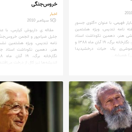
خروس‌جنگی
اخبار
5 سپتامبر 2010
ار فهیمی، با عنوان «گلوی جسورِ
ته نامه تندیس، ویژه هشتمین
مقاله ی داریوش کیارس، با عنو
 هنر، دهمین نکوداشت استاد
جلیل ضیاءپور و انجمن خروس‌جنگ
جلیل ضیاءپور، نگارخانه برگ، ۱۹ آبان ماه ۱۳۸۸ و
نامه تندیس، ویژه هشتمین نش
همه در خاموشی‌ی یک حیات درخشیدید۱
هنر، دهمین نکوداشت استاد جلی
ی) همیشه...
اندیشه‌ها نیز کال از درخت می‌افتند.