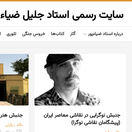
Ski
t
سایت رسمی استاد جلیل ضیاءپ
conten
درباره استاد ضیاءپور
آثار
کتاب‌ها
خروس جنگی
تئوری
ا
بیوگرافی
گفتاوردها
مردم‌شناسی
تألیفات
فعالیت‌ها
جنبش نوگرایی در نقاشی معاصر ایران
جنبش هنر م
(پیشگامان نقاشی نوگرا)
نگاه دیگران
7 سپتامبر 2010