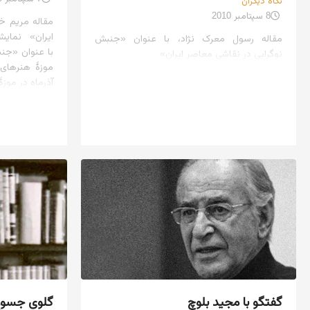
نگاه دیگران
8 سپتامبر 2010
مقاله مریم خ
ایران» نمایشگا
مقاله رسول معرک نژاد، با عنوان «جنبش
با عنوان «جنب
نوگرایی در نقاشی معاصر ایران»
موزهٔ هنرهای
آذرماه در موزه
گفتگو با مجید بلوچ
گلوی جسورِ