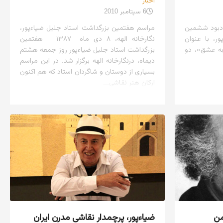
اخبار
6 سپتامبر 2010
ادبود ششمین
مراسم هفتمین بزرگداشت استاد جلیل ضیاءپور،
ر، با عنوان
نگارخانه الهه، ۸ دی ماه ۱۳۸۷ هفتمین
به عشق»، دو
بزرگداشت استاد جلیل ضیاءپور روز جمعه هشتم
دیماه، درنگارخانه الهه برگزار شد. در این مراسم
بسیاری از دوستان و شاگردان استاد که هم اکنون
ارکان هنر نقاشی...
من
ضیاءپور، پرچمدار نقاشی مدرن ایران