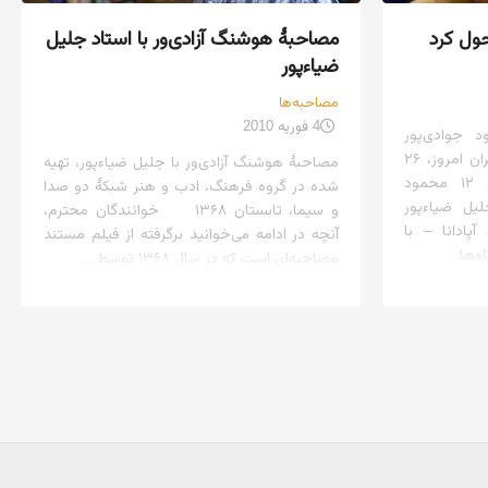
حول کرد
مصاحبهٔ هوشنگ آزادی‌ور با استاد جلیل
ضیاءپور
مصاحبه‌ها
4 فوریه 2010
 جوادی‌پور
(مؤسس گالری آپادانا)، روزنامه تهران امروز، ۲۶
مصاحبهٔ هوشنگ آزادی‌ور با جلیل ضیاءپور، تهیه
آبان ۱۳۸۸، گروه فرهنگی، ص ۱۲ محمود
شده در گروه فرهنگ، ادب و هنر شبکهٔ دو صدا
لیل ضیاءپور
و سیما، تابستان ۱۳۶۸ خوانندگان محترم،
پادانا – با
آنچه در ادامه می‌خوانید برگرفته از فیلم مستند
‌ها...
مصاحبه‌ای است که در سال ۱۳۶۸ توسط...