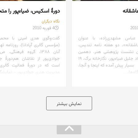
اشقانه
دورهٔ اسکیس، ضیاءپور را مت
نگاه دیگران
4 فوریه 2010
اس مشهدی‌زاده، با عنوان
گفت‌وگوی هدی امینی با محمود
شقانه»، دو هفته نامه تندیس،
ن نشست پژوهشی هنر، دهمین
نکوداشت استاد جلیل ضیاءپور، نگارخانه برگ، ۱۹
جوادی‌پور از نقاشان هم‌دورهٔ ج
آبان ماه ۱۳۸۸ بسیار پیش آمده که اینجا و آنجا،
است که در دورهٔ فعالیت گالری آ
ه‌ها،...
مدیریت هنری جوادی‌پور – نمایشگاه
نمایش بیشتر