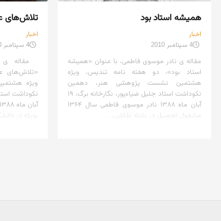
همیشه استاد بود
تلاش‌های ع
اخبار
اخبار
4 سپتامبر 2010
4 سپتامبر 2010
مقاله ی نادر موسوی فاطمی، با عنوان «همیشه
مقاله ی عب
استاد بود»، دو هفته نامه تندیس، ویژه
«تلاش‌های عا
هشتمین نشست پژوهشی هنر، دهمین
ویژه هشتمی
نکوداشت استاد جلیل ضیاءپور، نگارخانه برگ، ۱۹
آبان ماه ۱۳۸۸ نادر موسوی فاطمی سال ۱۳۶۴
مشغول تحصیل در رشته نقاشی،...
بویژه در دانشگا