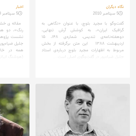
نگاه دیگران
اخبار
5 سپتامبر 2010
5 سپتامبر 2010
گفت‌وگو با مجید بلوچ، با عنوان «نگاهی به
مقاله ی خشای
گرافیک ایران»، به کوشش آرش تنهایی،
رنگ»، دو هف
دو‌هفته‌نامه‌ی تندیس، شماره‌ی ۱۴۸، ۱۵
نشست پژوهشی
اردیبهشت ۱۳۸۸ این متن برگرفته از بخش
مربوط به اظهارات مجید بلوچ درباره‌ی استاد
جلیل ضیاءپور در گفت‌وگوی اصلی است....
(هوشنگ ایران