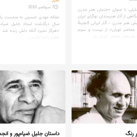
اخبار
7 سپتامبر 2010
لیلی، با عنوان «جنبش هنر مدرن
هی از آثار هنرمندان نوگرای ایران
مقاله مهدی حسینی به مناسبت ی
ش هنر مدرن – آثار ایرانی گنجینهٔ
سال درگذشت استاد جلیل ضیاءپو
 معاصر تهران» از بیست و سوم
«هرگز نمیرد آنکه دلش زنده شد 
ٔ هنرهای معاصر تهران به...
هفته نامه تندیس
 رنگ
داستان جلیل ضیاءپور و انج