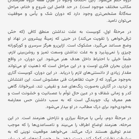
مکاتب مختلف موجود است). در حد فاصل این شروع و ختام، مراحل
سه‌گانهٔ مشخص‌تری وجود دارد که دوران شک و یأس و موفقیت
می‌توان نامید.
در مرحلهٔ اول، کوبیست به علت نداشتن منطق کافی (که حسّ
ترقی‌خواهی را تقویت می‌کند) در حینی که زمینهٔ پیشروی در نهاد او
وضع مساعد می‌گیرد، مشکوک است. ازاین‌رو هرگز سرسری و کورکورانه
چیزی را نمی‌پذیرد و به علت نداشتن وسعت تمیز و روشن‌بینی لازم،
طبعاً خیلی با احتیاط داخل هدف هنر می‌شود. این دوران، در واقع
دوران بحران فکری اوست و در این مراحل است که ذهنیت او می‌تواند
مقدار زیادی از دانستنی‌های لازم را دریابد. در این دوران، کوبیست آثاری
به‌وجود می‌آورد که از حیث تظاهرات فنی مغشوش است. این اغتشاش
و تردید، در آثارش به‌صورت رنگ‌های ضد و نقیض، تند، غیرخوانا، گاهی
کدر و زمانی شفاف و در عین حال توأم با عصبانیت و خشونت است و
هم معرف یک جویندگی است که به سبب داشتن حس معارضه
به‌خودی‌خود برای درک مطالب، در او بیدار می‌شود.
در مرحلهٔ دوم، یأس یا مرحلهٔ بیزاری و ناراحتی هنرمند است. در این
مرحله، هنرمند اوضاع اطراف را می‌بیند و نامساعدی‌ها را که موجب
عدم توفیق هستند درک می‌کند. می‌خواهد موقعیت نوینی که به
پیشرفت نظرات کمک کند، دست دهد. ولی چون آرزوهای او در برابر