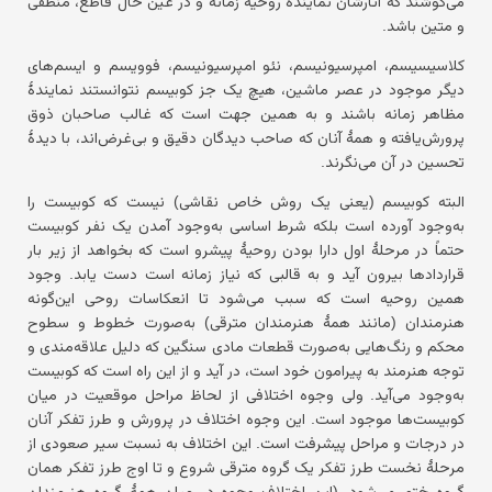
می‌کوشند که آثارشان نمایندهٔ روحیهٔ زمانه و در عین حال قاطع، منطقی
و متین باشد.
کلاسیسیسم، امپرسیونیسم، نئو امپرسیونیسم، فوویسم و ایسم‌های
دیگر موجود در عصر ماشین، هیچ یک جز کوبیسم نتوانستند نمایندهٔ
مظاهر زمانه باشند و به همین جهت است که غالب صاحبان ذوق
پرورش‌یافته و همهٔ آنان که صاحب دیدگان دقیق و بی‌غرض‌اند، با دیدهٔ
تحسین در آن می‌نگرند.
البته کوبیسم (یعنی یک روش خاص نقاشی) نیست که کوبیست را
به‌وجود آورده است بلکه شرط اساسی به‌وجود آمدن یک نفر کوبیست
حتماً در مرحلهٔ اول دارا بودن روحیهٔ پیشرو است که بخواهد از زیر بار
قراردادها بیرون آید و به قالبی که نیاز زمانه است دست یابد. وجود
همین روحیه است که سبب می‌شود تا انعکاسات روحی این‌گونه
هنرمندان (مانند همهٔ هنرمندان مترقی) به‌صورت خطوط و سطوح
محکم و رنگ‌هایی به‌صورت قطعات مادی سنگین که دلیل علاقه‌مندی و
توجه هنرمند به پیرامون خود است، در آید و از این راه است که کوبیست
به‌وجود می‌آید. ولی وجوه اختلافی از لحاظ مراحل موقعیت در میان
کوبیست‌ها موجود است. این وجوه اختلاف در پرورش و طرز تفکر آنان
در درجات و مراحل پیشرفت است. این اختلاف به نسبت سیر صعودی از
مرحلهٔ نخست طرز تفکر یک گروه مترقی شروع و تا اوج طرز تفکر همان
گروه ختم می‌شود. (این اختلاف وجوه در میان همهٔ گروه هنرمندان