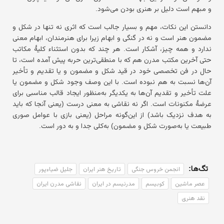
و مبهم است دلیل بر هنری بودن می‌شود.
دانستن این نکات، مهم و بسیار جالب است که اثری نه تنها در شکل و
مضمون هنر است و نه در گنگی و ابهام زیرا برای هنرمندان، ابهام معنی
ندارد و همه چیز، آشکار است. هر چند که بدون استثناء کلیهٔ مکاتب
حتی آخرین مکتب مدرن هم که با منطقی‌ترین حربه پیش آمده است، تا
حال در فن تخصصی خود در قید شکل و مضمون و یا تقدیم و تأخیر
آن‌ها نسبت به هم نبوده است. با این وصف وجود شکل و مضمون یا
علت تأخیر و تقدیم آن‌ها به یکدیگر به‌منظور ایجاد قالب مناسبی برای
عرضهٔ مکنونات است. اگر نه نقاشی به معنی درست (یعنی آنجا که باید
به هدف نزدیک باشد) از این‌گونه مراحل (یعنی بازی با عوامل صوری
طبیعت یا به‌صورت شکل و مضمون) به‌کلی جدا و به دور است.
تگ‌ها:
انجمن خروس جنگی
تاریخ هنر ایران
جلیل ضیاءپور
عصر ماشین
کوبیسم
مدرنیسم در ایران
نقاشی مدرن ایران
نقد هنری