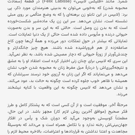
شمرد. مانند «فلیکس لابیس» (Félix Labisse) در قطعهٔ (سعادت
محبوبه شدن) که به‌خوبی می‌توان به بدبینی هنرمندان مورد ذکر، پی
برد: (لابیس در این تابلو زن برهنه‌ای را که به وضع متألمی بر روی مبلی
نشسته است، نشان می‌دهد. سر این زن یک ماده‌شیر شکست‌خورده
است که به بدن زن وصل است. حالتی که به این سر و بدن به‌صورت
حیوانی درنده و مأیوس داده شده است حاکی از یک دنیا تمایلات است.
تمایلاتی که بیشتر در حول تملکات دور می‌زده و همهٔ آن‌ها چون کاخ
صاعقه‌زده از هم فروپاشیده شده باشند. هیچ چیز جانگدازتر و
چندش‌آورتر از زوزهٔ حیوانی که دچار مصیبتی شده باشد، به نظر نمی‌آید.
این سری که لابیس برای چنان زنی اختیار کرده است اعتقاد او را به عشق
و نتیجه‌گیری‌اش را دربارهٔ میل مفرط زنان به محبوبه شدن خوب نشان
می‌دهد و می‌نمایاند که اگر این زنان به آرزوی خود نرسند سیرتشان که
همیشه با ظاهر خوب جلوه کرده است چگونه به حالت بد، عود می‌کند،
و نشان می‌دهد که لابیس چگونه به این واقعیت با کنایه نیشخند
می‌زند.
مرحلهٔ آخر، موفقیت است و از آن کسی است که به پشتکار کامل و طرز
فکر صحیح (موافق آخرین روش لازم کار) مجهز باشد. در این حال،
مطمئناً کوبیستی به‌وجود می‌آید که دوران شک و یأس در افکار
جهان‌بینی‌اش رخنه ندارد و با تکامل همراه است و می‌داند که به‌وسیلهٔ
مجاهدت و اعتنا نداشتن به قراردادها و اعتراضات، بالاخره محیط لازم را