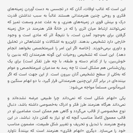
این است که غالب اوقات، آنان که در تجسس به دست آوردن زمینه‌های
فکری و روحی چنین هنرمندانی هستند غالباً به سبب نداشتن قدرت
درک و بینش قوی در زمینه‌های هنری، و به علت عدم وسعت تمیز که
نمی‌توانند ارتباط میان اثری را که در خانهٔ فکر هنرمند در حال زمینه
گرفتن برای به‌وجود آمدن است، با نتیجهٔ اثر که مادی است و وجود
خارجی دارد تشخیص بدهند. ازاین‌رو به اشکالات و اشتباهاتی در تحلیل
و داوری برمی‌خورند. (خاصه اگر این امر را غیرمتخصص بخواهد انجام
دهد). این است که تشخیص روحیات این گونه هنرمندان (که بدبین یا
خوش‌بین، یا از کدام دسته و طبقه، با چه طرز تفکر است) برای یک
روان‌شناس هم مشکل است تا چه رسد به مدعیان غیرمتخصص و عوام
که به‌کلی از سطح تشخیص آنان بیرون است. از این جهت است که اگر
بیننده‌ای در برابر آثار این‌چنین هنرمندانی قرار گیرد، با دو ابهام سنگین و
غیرمأنوس مسلماً مواجه می‌شود:
یکی «ابهام شکلی است که نمی‌داند چرا طبیعی عرضه نشده‌اند و
نمی‌داند هرگاه هنرمند طرز فکر و ادراک به‌خصوصی داشته باشد، دنبال
نوع مخصوصی از قالب می‌گردد و گاهی هم ممکن است مضامین او در
قالب معمول کاملاً مناسب آنچه که او نیاز به گفتن دارد نباشد، در این
وضع هنرمند با تبدیل و تحریف و تغییر شکل طبیعت، مضمون مناسب
خود را می‌سازد. دیگری «ابهام فکری» هنرمند است که بینندهٔ ناوارد