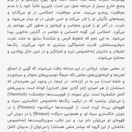
وضع خارج بسیار از مرحله عمل دور است، ازاین‌رو غالباً خود را با عدم
موفقیت روبه‌رو می‌بیند. عدم موفقیت، انعکاسی در او می‌گذارد و
زمینه‌های تأثراتی او را کدر می‌کند و حس نفرتی در او بیدار می‌شود، و
نفرت، در آخر او را فردی متجاسر و کینه‌توز و به‌طور کلی مهاجم بار
می‌آورد. انعکاس این گونه احساس و تجاسر در آثارش به‌خوبی پیدا
می‌شود. به این نحو که خطوط قرص و شکنندهٔ سابق به علت نفرت
دم‌فروبسته‌اش، قدرت خشم‌آگین بیشتری به خود می‌گیرند. رنگ‌ها
غلیظ‌تر و مادی‌تر (به‌خصوص تیره و غم‌انگیز و در عین حال پولادین و
محکم) می‌شوند.
در بعضی موارد، ارواحی در این مرحله یافت می‌شوند که گویی از اعماق
لجن‌ها و کینه‌توزی‌های مخفی (که نتیجهٔ نومیدی‌های متواتر و سرخورده
و خفته است) سر به در کرده‌اند. در اینجا، در وجود این هنرمندان که
دستشان از هر امیدی (جز آزادی عمل اجباری) کوتاه است بدبینی‌های
کامل حکمفرما است. برای نمونه، از فوویست‌ها «ولامنک» (Vlaminck)
را می‌توان برشمرد که در ترکیب رنگ‌ها به‌خصوص خاکستری، سیاه و
قهوه‌ای بی‌داد کرده است. از کوبیست‌ها «پیکاسو» (Picasso) را در
دوران خاکستری سیاه او، و همچنین «براک» (Braque) را در دوران آبی
قهوه‌ای او می‌توان نام برد، و نیز غالب سوررئالیست‌ها (به‌خصوص
نقاشانی از این گروه که بیشتر منفی هستند) را می‌توان از بدبینان کامل