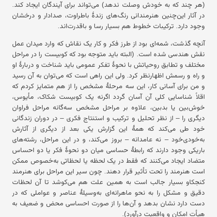
(هر چند که به خودش وصلت ندهد) می‌تواند برای آیندگان ایجاد کند.
در آثار این‌چنین هنرمندانی رنگ‌های زندهٔ باطراوت، صدادار و درخشان
وجود دارد. ترکیبات خطوط هم بسیار رسا و باقدرت‌اند.
آنچه گذشت، شمه‌ای بود از طرز فکر و کار یک نقاش که وارد میدان عمل
نقش هندسی شده است. (البته باید متوجه بود که کوبیست را در مراحل
مختلف و تطابق روحیاتش با نحوهٔ تفکر عمومی باید شناخت و دربارهٔ او
و راه و رسمش اظهارنظر کرد. ولی این راهی است که می‌توان به آن رسید
و من برای آسانی کار، این سه مرحلهٔ مشخص را از هم متمایز کردم که
اقلاً شناسایی کلی آن آسان گردد اگرنه یک کوبیست شکاک، مأیوس،
خوش‌بین یا بدبین، علاوه بر مراحل مشخص سه‌گانه مراحل فراوان
دیگری را – از نظر تحلیل و ترکیب و استنتاج فکری – در دوران زندگانی
خود طی می‌کند که همهٔ این گزارش یکی بعد از دیگری از آثارش
به‌خودی‌خود – نه عامدانه – بروز می‌کند، و در این مراحل، رشته‌های
باریکی وجود دارند که رابطهٔ حساسی میان دو نحوهٔ فکر یا دو احساس
متضاد ایجاد می‌کنند که فقط در یک لحظه یا لحظاتی به‌خصوص ممکن
است هنرمند را تحت تأثیر قرار دهند. چون سیر این مراحل برای هنرمند
کنجکاو بسیار جالب است به همین علت هم می‌کوشد تا آن لحظات
دقیق و مشکل را به نحو ماهرانه‌ای به‌وسیلهٔ عناصر و عواملی که در
دست دارد نشان بدهد و آن‌ها را از صورت احساسی محض و ضعیف به
هیأت امکان و واقعیت درآورد).