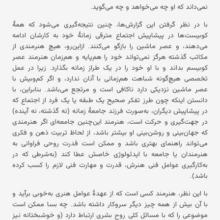
نمی‌داند که او چه می‌خواهد و چه می‌گوید.
با در نظر گرفتن این گزارش‌ها، چنین نتیجه‌گیری می‌شود که همهٔ
کوبیست‌ها در پیشاپیش اجتماع مترقی زمانهٔ خود به کارشان ادامه
می‌دهند، و عصر ماشین را بازگو می‌کنند. ازاین‌رو، هیچ هنرمندی از
مکاتب گذشته هرگز نمی‌تواند خود را هم‌پایه و هم‌زمان هنرمند عصر
کوبیسم بداند و با او خود را در یک طراز زمانه بگذارد. زیرا در عمل
تخصصی هیچ‌گونه شباهت هم‌زمانی با آنان ندارد، و اگر کم‌وبیش با
عصر ماشین نزدیکی دارد ناکافی است و مرتجع می‌باشد. بنابراین، با
دانستن اینکه چون طرز تفکر صحیح یک طبقه یا یک فرد از اجتماع که
در پیشاپیش دیگران، به‌صورت فرزند جامعهٔ زمانه (نه گذشته، نه آینده)
در جهت‌گیری و حرکت است، هنرمند این‌چنین جامعه‌ای اگر هنرمندی
که جهان‌بینی و روشن‌بینی او بیشتر باشد، از لحاظ تربیت ذهن و فکری
می‌تواند راهنمای بهتری باشد و ممکن است قدرت روحی فراوانی به
هنرمندان یا جامعه با ایدئولوژی خاصش عطا کند (به‌شرطی که در
به‌کارگیری عوامل فنی هنرش، قدرت و مهارت فنی لازم را کسب کرده
باشد).
با این نظر، هنرمند کسی است که از عهدهٔ عوامل هنری به‌خوبی برآید و
با آن بیش از همه چیز دیگر سروکار داشته باشد. چه بسا ممکن است
موضوعی را که با مسائل کلی روح بشری ارتباط دارد (و خوشبختانه نیز