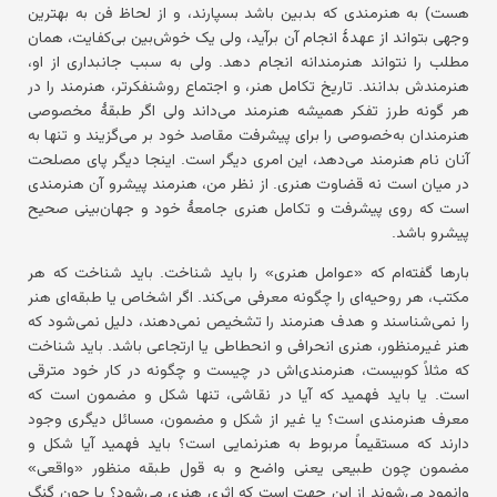
هست) به هنرمندی که بدبین باشد بسپارند، و از لحاظ فن به بهترین
وجهی بتواند از عهدهٔ انجام آن برآید، ولی یک خوش‌بین بی‌کفایت، همان
مطلب را نتواند هنرمندانه انجام دهد. ولی به سبب جانبداری از او،
هنرمندش بدانند. تاریخ تکامل هنر، و اجتماع روشنفکرتر، هنرمند را در
هر گونه طرز تفکر همیشه هنرمند می‌داند ولی اگر طبقهٔ مخصوصی
هنرمندان به‌خصوصی را برای پیشرفت مقاصد خود بر می‌گزیند و تنها به
آنان نام هنرمند می‌دهد، این امری دیگر است. اینجا دیگر پای مصلحت
در میان است نه قضاوت هنری. از نظر من، هنرمند پیشرو آن هنرمندی
است که روی پیشرفت و تکامل هنری جامعهٔ خود و جهان‌بینی صحیح
پیشرو باشد.
بارها گفته‌ام که «عوامل هنری» را باید شناخت. باید شناخت که هر
مکتب، هر روحیه‌ای را چگونه معرفی می‌کند. اگر اشخاص یا طبقه‌ای هنر
را نمی‌شناسند و هدف هنرمند را تشخیص نمی‌دهند، دلیل نمی‌شود که
هنر غیرمنظور، هنری انحرافی و انحطاطی یا ارتجاعی باشد. باید شناخت
که مثلاً کوبیست، هنرمندی‌اش در چیست و چگونه در کار خود مترقی
است. یا باید فهمید که آیا در نقاشی، تنها شکل و مضمون است که
معرف هنرمندی است؟ یا غیر از شکل و مضمون، مسائل دیگری وجود
دارند که مستقیماً مربوط به هنرنمایی است؟ باید فهمید آیا شکل و
مضمون چون طبیعی یعنی واضح و به قول طبقه منظور «واقعی»
وانمود می‌شوند از این جهت است که اثری هنری می‌شود؟ یا چون گنگ