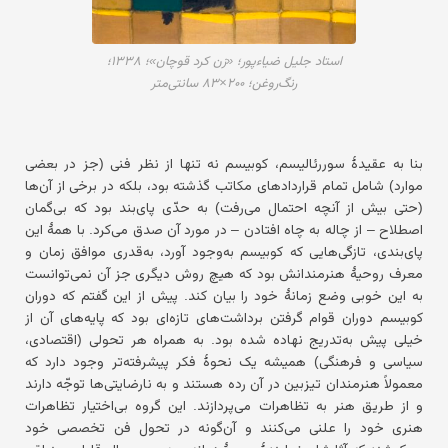
استاد جلیل ضیاءپور؛ «زن کرد قوچان»؛ ۱۳۳۸؛
رنگ‌روغن؛ ۲۰۰×۸۳ سانتی‌متر
بنا به عقیدهٔ سوررئالیسم، کوبیسم نه تنها از نظر فنی (جز در بعضی
موارد) شامل تمام قراردادهای مکاتب گذشته بود، بلکه در برخی از آن‌ها
(حتی بیش از آنچه احتمال می‌رفت) به حدّی پای‌بند بود که بی‌گمان
اصطلاح – از چاله به چاه افتادن – در مورد آن صدق می‌کرد. با همهٔ این
پای‌بندی، تازگی‌هایی که کوبیسم به‌وجود آورد، به‌قدری موافق زمان و
معرف روحیهٔ هنرمندانش بود که هیچ روش دیگری جز آن نمی‌توانست
به این خوبی وضع زمانهٔ خود را بیان کند. پیش از این گفتم که دوران
کوبیسم دوران قوام گرفتن برداشت‌های تازه‌ای بود که پایه‌های آن از
خیلی پیش به‌تدریج نهاده شده بود. به همراه هر تحولی (اقتصادی،
سیاسی و فرهنگی) همیشه یک نحوهٔ فکر پیشرفته‌تر وجود دارد که
معمولاً هنرمندان تیزبین در آن رده هستند و به نارضایتی‌ها توجّه دارند
و از طریق هنر به تظاهرات می‌پردازند. این گروه بی‌اختیار تظاهرات
هنری خود را علنی می‌کنند و آن‌گونه در تحول فن تخصصی خود