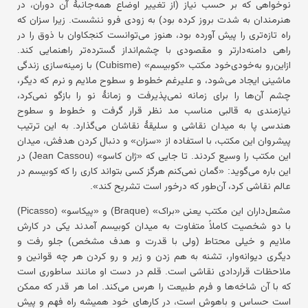
نوخواهی که بر حسب نیاز (از تغییر اوضاع همه‌جانبهٔ آن دوران، در
هنرمندان به شدت بروز کرده بود) به زودی فرو ننشست. زیرا سزان که
راه تازه‌تری را پیش آورده بود، هنوز می‌توانست کنجکاوان با ذوق را در
راهی دامنه‌دارتر و مقصودی با چشم‌انداز گسترده‌تر راهنمایی کند.
ازاین‌رو به‌خودی‌خود مکتب «کوبیسم» (Cubisme) با زمینه‌سازی زندگی
ماشینی ایجاد می‌شود، و علیرغم خطوط و سطوح ملایم و نرم که دیگر،
چشم آن‌ها را برای زمانه نمی‌پذیرفت و زمانهٔ نو را بازگو نمی‌کرد،
نیازمندی به قالبی مناسب مد نظر قرار گرفت و خطوط و سطوح
هندسی پا به میدان نقاشی و سلیقهٔ نقاشان می‌گذارد. به این ترتیب
پیشروان این مکتب، با استفاده از «سزان» و دنبال کردن هدفش، میدان
این مکتب را وسیع کردند. تا جایی که «ژان کاسو» (Jean Cassou) در
این باره می‌گوید: «گمان نمی‌کنم هرگز کسی بتواند کاری را که کوبیسم در
عالم نقاشی کرد، آن‌طور که درخور است تشریح کند».
مشعل‌داران این مکتب یعنی «براک» (Braque) و «پیکاسو» (Picasso)
با دو شخصیت کاملاً متفاوت به میدان کوبیسم آمدند یکی در کارش
ملایم و خیلی محتاط (ولی با قدرت و هدف مشخص) جلو رفت و
دیگری دیوانه‌وار، تشنه به هم زدن و زیر و رو کردن هر چه قوانین و
ملاحظات قراردادی نقاشی است. قلم در دست او مانند ساطوری است
که با آن شاخه‌ها و فرم طبیعت را هرس می‌کند. اما هر قدر که ممکن
است حساس و باهوش است، در کارهای خود همیشه راه فهم و پیش