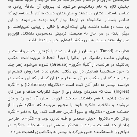
جنبش تازه به نام رمانتیسم می‌شود که پیروان آن علاقهٔ زیادی به
عناصر باستانی نشان می‌دهند و هنرمندان، دست به کار افسانه‌سازی که
عناصر باستانی مکشوفه در آن‌ها بیدار کرده بودند می‌شوند. و این
برداشت دو علت داشت: یکی اینکه آن‌ها را خالی از زیبایی نمی‌یافتند، و
دیگر اینکه در هر حال به طبیعت، نزدیکی محسوس داشتند. ازاین‌رو
نمی‌توانستند نسبت به این مکشوفه‌های اخیر بی‌اعتنا باشند.
«داوید» (David) در همان زمان این عده را کهنه‌پرست می‌دانست و
پیدایش مکتب رمانتیک در ایتالیا را دورهٔ انحطاط می‌پنداشت. مکتب
رمانتیک در فرانسه، از آتلیهٔ «گروز» (Greuze) شروع می‌شود (هر چند
که خود مستقیماً فعالیتی در این مکتب نشان نداد، اما روش تعلیم او
نوعی بود که این مکتب در آن مستقر بود) آن کسانی که این مکتب در
فرانسه بیشتر به نام آنان ثبت است «دلاکروا» (Delacroix) و «انگر»
(Ingres) است که همزمان بودند ولی از حیث نظریات هدف و طرز کار،
تفاوت زیادی با هم داشتند. مباحث فراوانی میان آن دو، رد و بدل
می‌شود و بالاخره «انگر» خود را مجبور می‌بیند که شاگردانش را از
حملات هنری «دلاکروا» و شیوهٔ کارش حفاظت کند. زیرا به نظر «انگر»
روش کار «دلاکروا» خیلی سطحی و قلم‌اندازی بود. و «انگر» به طراحی
زیاد از حد اهمیت می‌داد و «دلاکروا» هم این همه دقت «انگر» در
طراحی را خسته‌کننده حس می‌کرد و بیشتر به رنگ‌آمیزی اهمیت می‌داد.