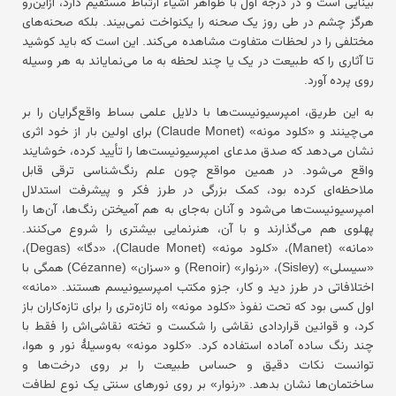
بینایی است و در درجهٔ اول با ظواهر اشیاء ارتباط مستقیم دارد، ازاین‌رو
هرگز چشم در طی روز یک صحنه را یکنواخت نمی‌بیند. بلکه صحنه‌های
مختلفی را در لحظات متفاوت مشاهده می‌کند. این است که باید کوشید
تا آثاری را که طبیعت در یک یا چند لحظه به ما می‌نمایاند به هر وسیله
روی پرده آورد.
به این طریق، امپرسیونیست‌ها با دلایل علمی بساط واقع‌گرایان را بر
می‌چینند و «کلود مونه» (Claude Monet) برای اولین بار از خود اثری
نشان می‌دهد که صدق مدعای امپرسیونیست‌ها را تأیید کرده، خوشایند
واقع می‌شود. در همین مواقع چون علم رنگ‌شناسی ترقی قابل
ملاحظه‌ای کرده بود، کمک بزرگی در طرز فکر و پیشرفت استدلال
امپرسیونیست‌ها می‌شود و آنان به‌جای به هم آمیختن رنگ‌ها، آن‌ها را
پهلوی هم می‌گذارند و با آن، هنرنمایی بیشتری را شروع می‌کنند.
«مانه» (Manet)، «کلود مونه» (Claude Monet)، «دگا» (Degas)،
«سیسلی» (Sisley)، «رنوار» (Renoir) و «سزان» (Cézanne) همگی با
اختلافاتی در طرز دید و کار، جزو مکتب امپرسیونیسم هستند. «مانه»
اول کسی بود که تحت نفوذ «کلود مونه» راه تازه‌تری را برای تازه‌کاران باز
کرد، و قوانین قراردادی نقاشی را شکست و تخته نقاشی‌اش را فقط با
چند رنگ ساده آماده استفاده کرد. «کلود مونه» به‌وسیلهٔ نور و هوا،
توانست نکات دقیق و حساس طبیعت را بر روی درخت‌ها و
ساختمان‌ها نشان بدهد. «رنوار» بر روی نورهای سنتی یک نوع لطافت