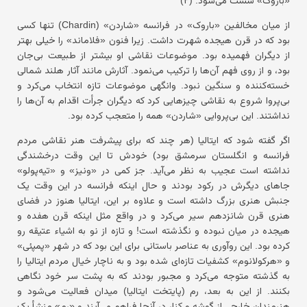
«باروک» سست می‌شود. (۲)
از میان مخالفین «باروک» در فرانسه «شاردن» (Chardin) تنها کسی
بود که در قرن هیجده شهرت داشت. زیرا فنون «فلاماند» را خیلی بهتر
از دیگران فهمیده بود. موضوعات نقاشی او بیشتر از طبیعت بی‌جان
بود، و از روی فهم آن‌ها را ترکیب می‌نمود. آثارش مانند آثار هلند شمالی
خسته‌کننده و سنگین نبود. وانگهی موضوعات تازه انتخاب می‌کرد و
بی‌پروا شروع به نقاشی چیزهایی کرد که دیگران جرأت اقدام به آن‌ها را
نداشتند. این بی‌پروایی «شاردن» همه را متعجب کرده بود.
اگر گفته شود که ایتالیا (هر چند که برای پیشرفت هنر نقاشی مردم
فرانسه و انگلستان سرمشق بود) خودش تا این وقت درخشندگی
نداشته است عجیب به نظر می‌آید. جز کمی در «ونیز» و «تیه‌پولو»
جاهای دیگرش در رکود بودند و حال اینکه فرانسه در این وقت یک
جنبش هنری بزرگ داشته است و علاوه بر این، ایتالیا هنوز در فضای
هنری قرن شانزدهم سیر می‌کرد و در واقع مثل اینکه قرن هفده و
هیجده در میان نبوده و نگذشته است! و تازه از نو به اشیاء عتیقه رو
کرده بود. این روآوری به عناصر باستانی برای این بود که در شهر «پمپئی»
و «هرکولانوم» کشفیات تازه‌ای شده بود و به ناچار خیال مردم ایتالیا را
به گذشته متوجه می‌کرد و مجبور بودند که به پشت سر خود نگاهی
بکنند. از این به بعد، رم (پایتخت ایتالیا) میدان فعالیت می‌شود و
هنرمندان خارجی از گوشه و کنار در آنجا فراهم می‌آیند و «رم» منشأ یک