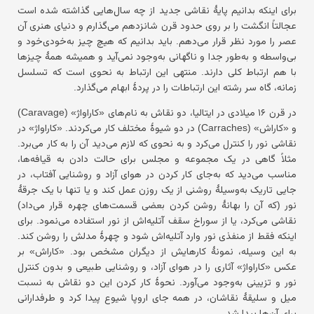
برای اینکه بدانیم پایهٔ نقاشی جدید از چه سال‌هایی گذاشته شده است
عجالتاً انگشت را بر روی حدود قرن شانزدهم می‌گذارم و دنیای هنری آن
عصر را مورد نظر قرار می‌دهم. باید بدانیم که هیچ چیز به‌خودی‌خود و
بی‌واسطه و به‌طور جدا و ناگهانی به‌وجود نمی‌آید و همیشه همهٔ چیزها
با هم ارتباط کلی دارند. منتهی این ارتباط به نحوی است که تسلسل
زمانه، گاه سر رشته این ارتباطات را در پردهٔ ابهام می‌گذارد.
در قرن ۱۶ میلادی در ایتالیا، دو نقاش به نام‌های «کاراواژ» (Caravage)
و «کاراش» (Carraches) در دو شیوهٔ مختلف کار می‌کردند. «کاراواژ» در
نقاشی نور را کنترل می‌کرد و به نحوی که لازم می‌دید آن را به کار می‌برد.
مثلاً گاهی در یک مجموعه و مجلس برای حالت دادن به قیافه‌ها،
مناسب می‌دید که به‌جای کار کردن در هوای آزاد و روشنایی آفتاب، در
جایی تاریک به‌وسیلهٔ روشنی از یک روزن عمل کند و یا تنها با یک جرقهٔ
نور (که آن را بهانهٔ روشن کردن بعضی قسمت‌های چهره قرار می‌داد)
نقاشی می‌کرد، یا از سوراخ سقف آتلیه‌اش از نور استفاده می‌نمود. برای
اینکه فقط از منفذی نور وارد آتلیه‌اش شود و چهرهٔ مدلش را روشن کند.
به این وسیله، نمونهٔ کارهایش از دیگران مشخص بود. «کاراش» بر
عکس «کاراواژ» آثاری را در هوای آزاد، و روشنایی طبیعی و بدون کنترل
نور و تزیینی به‌وجود می‌آورد. نحوهٔ کار کردن این دو نقاش به نسبت
میل و سلیقهٔ نقاشان، در همه جای اروپا شیوع پیدا کرد و طرفدارانی
برای آن‌ها پیدا شد.