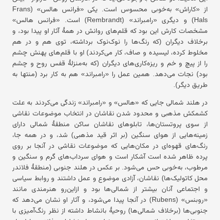
از «کاراش» به‌خوبی محسوس است. یکی «فرانس هالس» (Frans
Hals) و دیگری «رامبراند» (Rembrandt) است. «فرانس هالس»
مشخصات کارش این بود که قلم‌های روانش در همهٔ آثار او پیدا بود، و
برخلاف دیگران (که رنگ‌ها را نوک‌نوک برداشته، توی هم و در هم
مخلوط کرده، لیسیده و صاف، کار می‌کردند) او با قلم‌های پهنش چشم
را از پیچ و خم و ریزه‌کاری‌های دیگران (که به‌منزلهٔ قفس روح و چشم
بود) نجات می‌دهد. همین عمل را «رامبراند» هم به کار برد (منتها به
طریق دیگر).
در هلند شمالی جایی که «هالس» و «رامبراند» زندگی می‌کردند به علت
کشمکش مذهبی و محدود شدن نقاشان در انتخاب موضوعات نقاشی
از سوی پروتستان‌ها، تابلوهای نقاشان ساکن منطقهٔ شمالی دارای
زمینه‌هایی از هوای سنگین (بر اثر قید مذهبی) شد، و در همه جا،
رنگ‌های قهوه‌ای در مکان‌هایی که موضوعات نقاشی در آنجا بر روی
پرده ظاهر شده است آشکار است و هوای سرداب‌های گرم و سنگین و
مرطوب، به‌خوبی حس می‌شود. بر عکس در هلند جنوبی (منطقهٔ فلاندر
محل کاتولیک‌ها) نقاشان، آزادی موضوع و عمل داشتند و روابط سیاسی
و اجتماعی آنان بیشتر از شمالی‌ها بود و ازاین‌رو هنرمندی مانند
«روبنس» (Rubens) در آنجا پیدا می‌شود، و آثار او نشان می‌دهد که
جنوبی‌ها (برخلاف شمالی‌ها) روحیهٔ بانشاط داشته از نظر رنگ‌آمیزی با