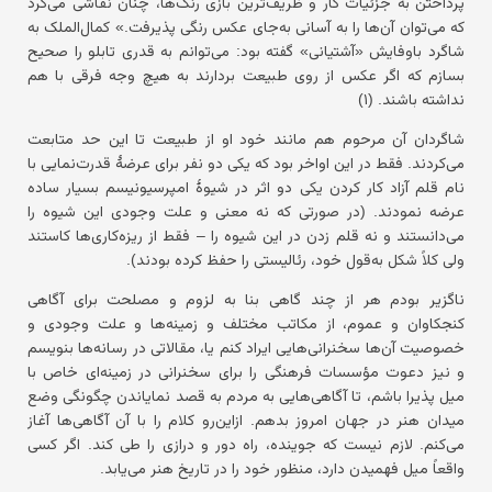
پرداختن به جزئیات کار و ظریف‌ترین بازی رنگ‌ها، چنان نقاشی می‌کرد
که می‌توان آن‌ها را به آسانی به‌جای عکس رنگی پذیرفت.» کمال‌الملک به
شاگرد باوفایش «آشتیانی» گفته بود: می‌توانم به قدری تابلو را صحیح
بسازم که اگر عکس از روی طبیعت بردارند به هیچ وجه فرقی با هم
نداشته باشند. (۱)
شاگردان آن مرحوم هم مانند خود او از طبیعت تا این حد متابعت
می‌کردند. فقط در این اواخر بود که یکی دو نفر برای عرضهٔ قدرت‌نمایی با
نام قلم آزاد کار کردن یکی دو اثر در شیوهٔ امپرسیونیسم بسیار ساده
عرضه نمودند. (در صورتی که نه معنی و علت وجودی این شیوه را
می‌دانستند و نه قلم زدن در این شیوه را – فقط از ریزه‌کاری‌ها کاستند
ولی کلاً شکل به‌قول خود، رئالیستی را حفظ کرده بودند).
ناگزیر بودم هر از چند گاهی بنا به لزوم و مصلحت برای آگاهی
کنجکاوان و عموم، از مکاتب مختلف و زمینه‌ها و علت وجودی و
خصوصیت آن‌ها سخنرانی‌هایی ایراد کنم یا، مقالاتی در رسانه‌ها بنویسم
و نیز دعوت مؤسسات فرهنگی را برای سخنرانی در زمینه‌ای خاص با
میل پذیرا باشم، تا آگاهی‌هایی به مردم به قصد نمایاندن چگونگی وضع
میدان هنر در جهان امروز بدهم. ازاین‌رو کلام را با آن آگاهی‌ها آغاز
می‌کنم. لازم نیست که جوینده، راه دور و درازی را طی کند. اگر کسی
واقعاً میل فهمیدن دارد، منظور خود را در تاریخ هنر می‌یابد.