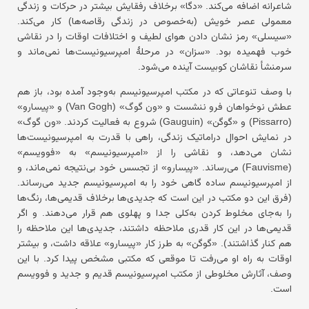
شاعرانه اضافه می‌کند. «دگا» برخلاف رفقایش بیشتر در حرکات و زندگی
معمولی عصر خویش (به‌خصوص در زندگی رقاصه‌ها) کار می‌کند.
«سیسلی» رمز نشان دادن هوای لطیف و اختلافات اوقات را در نقاشی
خوب فهمیده بود. «سزان» در مرحلهٔ امپرسیونیست‌ها نمی‌ماند و
سرمنشأ نقاشان کوبیست آینده می‌شود.
با وصف تنوعاتی که در مکتب امپرسیونیسم به‌وجود آمده بود، باز هم
عطش نوخواهان فرو ننشست و «ون گوگ» (Van Gogh) و «پیسارو»
(Pissarro) و «گوگن» (Gauguin) شروع به فعالیت کردند. «ون گوگ»
در نمایش احوال دراماتیک زندگی، راهی با قدرت به امپرسیونیست‌ها
نشان می‌دهد، و نقاشی را از «امپرسیونیسم» به «فوویسم»
(Fauvisme) می‌رساند. «پیسارو»
از تجسس خود بی‌نتیجه نمی‌ماند، و
از امپرسیونیسم ساده گاهی خود را به امپرسیونیسم جدید می‌رساند.
(فرق این دو مکتب در این است که جدیدی‌ها برخلاف قدیمی‌ها، رنگ‌ها
را به‌جای مخلوط کردن به‌کلی جدا و پهلوی هم قرار می‌دهند. و اگر
قدیمی‌ها در این کار قدری ملاحظه داشتند، جدیدی‌ها این
ملاحظه را
هم کنار گذاشتند). «گوگن» به طرز کار «پیسارو» علاقه داشت، و بیشتر
اوقات به راه او می‌رفت تا موقعی که مکتبی مشخص پیدا کرد. با این
وصف، آثارش مخلوطی از مکتب امپرسیونیسم قدیم و جدید و فوویسم
است.