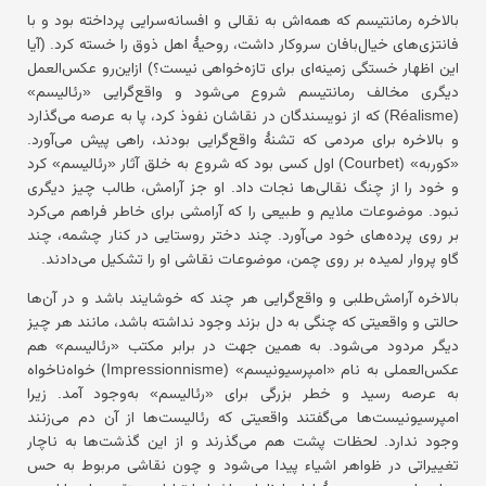
بالاخره رمانتیسم که همه‌اش به نقالی و افسانه‌سرایی پرداخته بود و با
فانتزی‌های خیال‌بافان سروکار داشت، روحیهٔ اهل ذوق را خسته کرد. (آیا
این اظهار خستگی زمینه‌ای برای تازه‌خواهی نیست؟) ازاین‌رو عکس‌العمل
دیگری مخالف رمانتیسم شروع می‌شود و واقع‌گرایی «رئالیسم»
(Réalisme) که از نویسندگان در نقاشان نفوذ کرد، پا به عرصه می‌گذارد
و بالاخره برای مردمی که تشنهٔ واقع‌گرایی بودند، راهی پیش می‌آورد.
«کوربه» (Courbet) اول کسی بود که شروع به خلق آثار «رئالیسم» کرد
و خود را از چنگ نقالی‌ها نجات داد. او جز آرامش، طالب چیز دیگری
نبود. موضوعات ملایم و طبیعی را که آرامشی برای خاطر فراهم می‌کرد
بر روی پرده‌های خود می‌آورد. چند دختر روستایی در کنار چشمه، چند
گاو پروار لمیده بر روی چمن، موضوعات نقاشی او را تشکیل می‌دادند.
بالاخره آرامش‌طلبی و واقع‌گرایی هر چند که خوشایند باشد و در آن‌ها
حالتی و واقعیتی که چنگی به دل بزند وجود نداشته باشد، مانند هر چیز
دیگر مردود می‌شود. به همین جهت در برابر مکتب «رئالیسم» هم
عکس‌العملی به نام «امپرسیونیسم» (Impressionnisme) خواه‌ناخواه
به عرصه رسید و خطر بزرگی برای «رئالیسم» به‌وجود آمد. زیرا
امپرسیونیست‌ها می‌گفتند واقعیتی که رئالیست‌ها از آن دم می‌زنند
وجود ندارد. لحظات پشت هم می‌گذرند و از این گذشت‌ها به ناچار
تغییراتی در ظواهر اشیاء پیدا می‌شود و چون نقاشی مربوط به حس