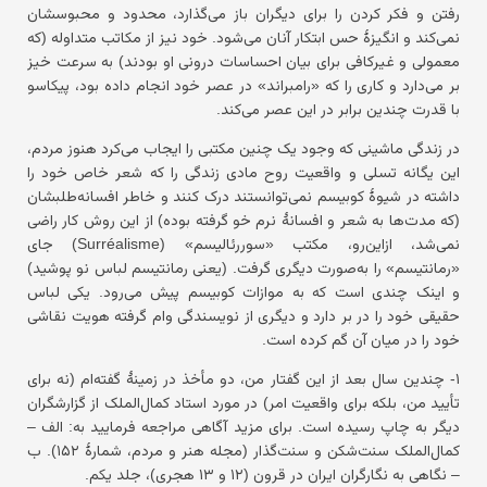
رفتن و فکر کردن را برای دیگران باز می‌گذارد، محدود و محبوسشان
نمی‌کند و انگیزهٔ حس ابتکار آنان می‌شود. خود نیز از مکاتب متداوله (که
معمولی و غیرکافی برای بیان احساسات درونی او بودند) به سرعت خیز
بر می‌دارد و کاری را که «رامبراند» در عصر خود انجام داده بود، پیکاسو
با قدرت چندین برابر در این عصر می‌کند.
در زندگی ماشینی که وجود یک چنین مکتبی را ایجاب می‌کرد هنوز مردم،
این یگانه تسلی و واقعیت روح مادی زندگی را که شعر خاص خود را
داشته در شیوهٔ کوبیسم نمی‌توانستند درک کنند و خاطر افسانه‌طلبشان
(که مدت‌ها به شعر و افسانهٔ نرم خو گرفته بوده) از این روش کار راضی
نمی‌شد، ازاین‌رو، مکتب «سوررئالیسم» (Surréalisme) جای
«رمانتیسم» را به‌صورت دیگری گرفت. (یعنی رمانتیسم لباس نو پوشید)
و اینک چندی است که به موازات کوبیسم پیش می‌رود. یکی لباس
حقیقی خود را در بر دارد و دیگری از نویسندگی وام گرفته هویت نقاشی
خود را در میان آن گم کرده است.
۱- چندین سال بعد از این گفتار من، دو مأخذ در زمینهٔ گفته‌ام (نه برای
تأیید من، بلکه برای واقعیت امر) در مورد استاد کمال‌الملک از گزارشگران
دیگر به چاپ رسیده است. برای مزید آگاهی مراجعه فرمایید به: الف –
کمال‌الملک سنت‌شکن و سنت‌گذار (مجله هنر و مردم، شمارهٔ ۱۵۲). ب
– نگاهی به نگارگران ایران در قرون (۱۲ و ۱۳ هجری)، جلد یکم.