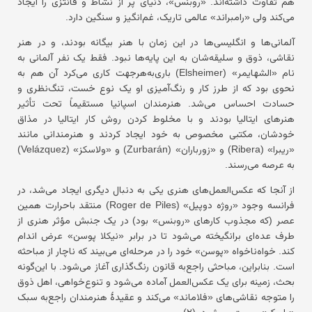
هم تفاوت داشته‌اند. «روبنس»، دنیای پر از نشاط و فانتزی را ایجاد
می‌کند ولی «رامبراند» عالمی تاریک، غم‌انگیز و سنگین دارد.
آلمانی‌ها و انگلیسی‌ها در این زمان با هنر بیگانه بودند، و در هنر
نقاشی، ذوق و سلیقه‌شان به این پایه‌ها نبود. فقط یک نفر آلمانی به
نام «الشهایمر» (Elsheimer) باری‌به‌هرجهت کاری می‌کرد آن هم به
نحوی بود که از طرز کار و رنگ‌آمیزی او یک نوع خست، تنگ‌نظری و
حسادت احساس می‌شد. هنرمندان اسپانیا مستقیماً تحت تأثیر
هنرهای ایتالیا بودند و با مخلوط کردن روش کار ایتالیا در مذاق
خودشان، مکتبی مخصوص به خود ایجاد کردند و هنرمندانی مانند
«ریبرا» (Ribera) و «زورباران» (Zurbarán) و «ولاسکز» (Velázquez)
به عرصه می‌رسند.
از آنجا که عکس‌العمل‌های هنری یکی به دنبال دیگری ایجاد می‌شد، در
فرانسه وجود «روژه دوپیل» (Roger de Piles) منتقد باحرارت همین
عصر (که مجذوب کارهای «روبنس» بود) در یک جنبش مؤثر هنری از
طرف عده‌ای برانگیخته می‌شود تا در برابر «نیکلا پوسن» عرض اندام
کند. خواه‌ناخواه «پوسن» خود را در مرحله‌ای می‌بیند که ناچار از مباحثه
است. بنابراین، مباحثی راجع‌به قانون رنگ‌گذاری آغاز می‌شود. با این‌گونه
بحث، زمینه برای یک عکس‌العمل آماده می‌شود و تنوع‌خواهی، اهل ذوق
را متوجه نقاشی‌های «فلاماند» می‌کند و عقیدهٔ هنرمندان راجع‌به سبک