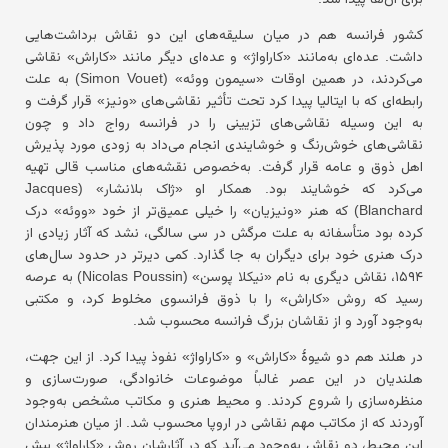
کشور فرانسه هم در میان سلیقه‌های این دو نقاش برداشت‌هایی
داشت. عده‌ای به‌مانند «کاراواژ» و عده‌ای دیگر مانند «کاراش» نقاشی
می‌کردند، در همین اوقات «سیمون ووئه» (Simon Vouet) به علت
رابطه‌ای که با ایتالیا پیدا کرد تحت تأثیر نقاشی‌های «ونیز» قرار گرفت و
به این وسیله نقاشی‌های تزیینی را در فرانسه رواج داد و چون
نقاشی‌های خوش‌رنگ و خوشایندی انجام می‌داد به زودی مورد پذیرش
اهل ذوق و عامه قرار گرفت. به‌خصوص نقشه‌های مناسب قالی تهیه
می‌کرد که خوشایند بود. همکار او «ژاک بلانشار» (Jacques
Blanchard) که هنر «ونیزیان» را خیلی عمیق‌تر از خود «ووئه» درک
کرده بود متأسفانه به علت مرگش در سی سالگی، نشد که آثار زیادی از
درک هنری خود برای دیگران به جا گذارد. کمی دیرتر در حدود سال‌های
۱۵۹۴، نقاش دیگری به نام «نیکلا پوسن» (Nicolas Poussin) به عرصه
رسید که روش «کاراش» را با ذوق فرانسوی مخلوط کرد، و مکتبی
به‌وجود آورد و از نقاشان بزرگ فرانسه محسوب شد.
در هلند هم دو شیوهٔ «کاراش» و «کاراواژ» نفوذ پیدا کرد. از این جهت،
هلندیان در این عصر غالباً موضوعات خانوادگی، صورت‌سازی و
منظره‌سازی را شروع کردند. و محیط هنری و مکاتب مشخص به‌وجود
آوردند که از مکاتب مهم نقاشی در اروپا محسوب شد. از میان هنرمندان
این محیط، دو نقاش به‌وجود می‌آید که در آثارشان روش «کاراواژ» بیش