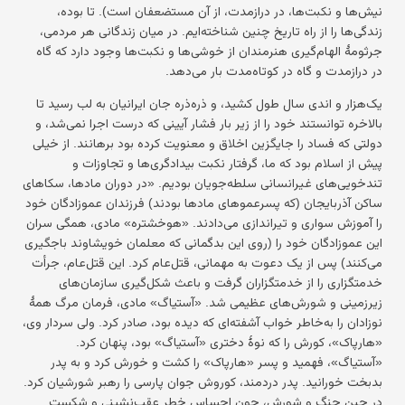
نیش‌ها و نکبت‌ها، در درازمدت، از آن مستضعفان است). تا بوده،
زندگی‌ها را از راه تاریخ چنین شناخته‌ایم. در میان زندگانی هر مردمی،
جرثومهٔ الهام‌گیری هنرمندان از خوشی‌ها و نکبت‌ها وجود دارد که گاه
در درازمدت و گاه در کوتاه‌مدت بار می‌دهد.
یک‌هزار و اندی سال طول کشید، و ذره‌ذره جان ایرانیان به لب رسید تا
بالاخره توانستند خود را از زیر بار فشار آیینی که درست اجرا نمی‌شد، و
دولتی که فساد را جایگزین اخلاق و معنویت کرده بود برهانند. از خیلی
پیش از اسلام بود که ما، گرفتار نکبت بیدادگری‌ها و تجاوزات و
تندخویی‌های غیرانسانی سلطه‌جویان بودیم. «در دوران مادها، سکاهای
ساکن آذربایجان (که پسرعموهای مادها بودند) فرزندان عموزادگان خود
را آموزش سواری و تیراندازی می‌دادند. «هوخشتره» مادی، همگی سران
این عموزادگان خود را (روی این بدگمانی که معلمان خویشاوند باجگیری
می‌کنند) پس از یک دعوت به مهمانی، قتل‌عام کرد. این قتل‌عام، جرأت
خدمتگزاری را از خدمتگزاران گرفت و باعث شکل‌گیری سازمان‌های
زیرزمینی و شورش‌های عظیمی شد. «آستیاگ» مادی، فرمان مرگ همهٔ
نوزادان را به‌خاطر خواب آشفته‌ای که دیده بود، صادر کرد. ولی سردار وی،
«هارپاک»، کورش را که نوهٔ دختری «آستیاگ» بود، پنهان کرد.
«آستیاگ»، فهمید و پسر «هارپاک» را کشت و خورش کرد و به پدر
بدبخت خورانید. پدر دردمند، کوروش جوان پارسی را رهبر شورشیان کرد.
در حین جنگ و شورش، چون احساس خطر عقب‌نشینی و شکست