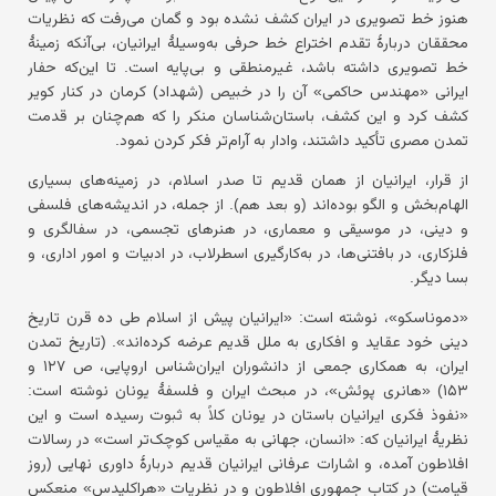
هنوز خط تصویری در ایران کشف نشده بود و گمان می‌رفت که نظریات
محققان دربارهٔ تقدم اختراع خط حرفی به‌وسیلهٔ ایرانیان، بی‌آنکه زمینهٔ
خط تصویری داشته باشد، غیرمنطقی و بی‌پایه است. تا این‌که حفار
ایرانی «مهندس حاکمی» آن را در خبیص (شهداد) کرمان در کنار کویر
کشف کرد و این کشف، باستان‌شناسان منکر را که هم‌چنان بر قدمت
تمدن مصری تأکید داشتند، وادار به آرام‌تر فکر کردن نمود.
از قرار، ایرانیان از همان قدیم تا صدر اسلام، در زمینه‌های بسیاری
الهام‌بخش و الگو بوده‌اند (و بعد هم). از جمله، در اندیشه‌های فلسفی
و دینی، در موسیقی و معماری، در هنرهای تجسمی، در سفالگری و
فلزکاری، در بافتنی‌ها، در به‌کارگیری اسطرلاب، در ادبیات و امور اداری، و
بسا دیگر.
«دموناسکو»، نوشته است: «ایرانیان پیش از اسلام طی ده قرن تاریخ
دینی خود عقاید و افکاری به ملل قدیم عرضه کرده‌اند». (تاریخ تمدن
ایران، به همکاری جمعی از دانشوران ایران‌شناس اروپایی، ص ۱۲۷ و
۱۵۳) «هانری پوئش»، در مبحث ایران و فلسفهٔ یونان نوشته است:
«نفوذ فکری ایرانیان باستان در یونان کلاً به ثبوت رسیده است و این
نظریهٔ ایرانیان که: «انسان، جهانی به مقیاس کوچک‌تر است» در رسالات
افلاطون آمده، و اشارات عرفانی ایرانیان قدیم دربارهٔ داوری نهایی (روز
قیامت) در کتاب جمهوری افلاطون و در نظریات «هراکلیدس» منعکس