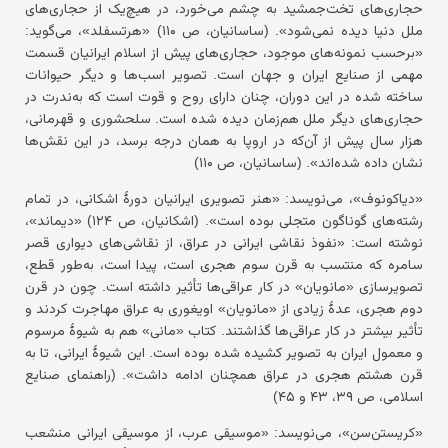
حجاری‌های تخت‌جمشید به چشم می‌خورد، در هیچ‌یک از حجاری‌های
ملل دنیا دیده نمی‌شود». (ساسانیان، ص ۱۱۰) «هرتسفلد»، می‌گوید:
«برحسب نمونه‌های موجود، حجاری‌های پیش از اسلام ایرانیان قسمت
مهمی از صنایع ایران و جهان است. تصویر اسب‌ها و دیگر حیوانات
ساخته شده در این دوران، چنان دارای روح و قوت است که به‌ندرت در
حجاری‌های دیگر ملل هم‌زمان دیده شده است. سلحشوری و قهرمانی،
هزار سال پیش از آن‌که در اروپا به همان درجه برسد، در این نقش‌ها
نشان داده شده‌اند». (ساسانیان، ص ۱۱۰)
«دیاکونوف»، می‌نویسد: «هنر تصویری ایرانیان دورهٔ اشکانی، در تمام
رشته‌های گوناگون متجلی بوده است». (اشکانیان، ص ۱۲۴) «دیماند»،
نوشته است: «نفوذ نقاشی ایرانی در عراق، از نقاشی‌های دیواری قصر
سامره که منتسب به قرن سوم هجری است، پیدا است، به‌طور قطع،
تصویرسازی «مانویان» در کار عراقی‌ها تأثیر داشته است. چون در قرن
دوم هجری، عدهٔ زیادی از «مانویان» اویغوری به عراق مهاجرت کردند و
تأثیر بیشتر در کار عراقی‌ها گذاشتند. کتاب «مانی» هم به شیوهٔ مرسوم
و معمول ایران به تصویر کشیده شده بوده است. این شیوهٔ ایرانی، تا به
قرن هشتم هجری در عراق همچنان ادامه داشت». (راهنمای صنایع
اسلامی، ص ۳۹، ۴۳ و ۴۵)
«کریستن‌سن»، می‌نویسد: «موسیقی عرب، از موسیقی ایرانی منشعب