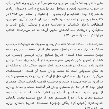
«ابن خلدون» که: «آیین اهورایی، چه به‌وسیلهٔ ایرانیان و چه اقوام دیگر،
در جنوب عربستان (یمن و سواحل عمان) رسوخ داشت و پیروان زیادی
به هم زده بود». (عقاید و آراء بشری – جاهلیت و اسلام، ص ۳۸۲) در
کتاب «تاریخ جهان اسلام» می‌خوانیم: «ایرانیان قدیم در آیین اهورایی،
اسطرلاب را برای شناسایی و محاسبهٔ دوری و نزدیکی ارتفاع آفتاب و
ستارگان و دریافت مسافت‌های مابین آن‌ها به کار می‌بردند». (کتاب
فوق‌الذکر، عمادزاده، ص ۹۳)
«هرتسفلد»، معتقد است: «که ستون‌های معروف به «یونیک» برحسب
مدارک قدیم‌تر موجود، در اصل، ستون‌های ایرانی هستند، و بی‌جهت به
یونان منتسب شده است». (تاریخ صنایع ایران، کریستی ویلسن، ص
۵۵) در تصویر شهر قدیمی «موساسیر» (در آذربایجان)، معبد جالبی
نشان داده شده که در قسمت جلو، شش ستون سنگی دارد، و سقف آن
به شکل شیروانی است که معبد یونان شبیه آن است. «هرتسفلد»،
می‌گوید: «این قبیل ساختمان، قبل از آن‌که در یونان قدیم معمول شود،
در ایران ساخته می‌شده است، و برحسب قدمت تاریخی، سبک معماری
ایران بوده که در ابتدا در معماری یونان اثر گذاشته است، و معابد یونان،
از روی معبد موساسیر آذربایجان تقلید شده است و به‌علاوه،
سرستون‌های یونان دورهٔ هلنیسم هم، از نوع سرستون‌های تاریخی
«داودختر» (حوالی کوه رنگان بهبهان) هستند». (تاریخ باستان ایران،
ص ۶۵ و ۶۷)