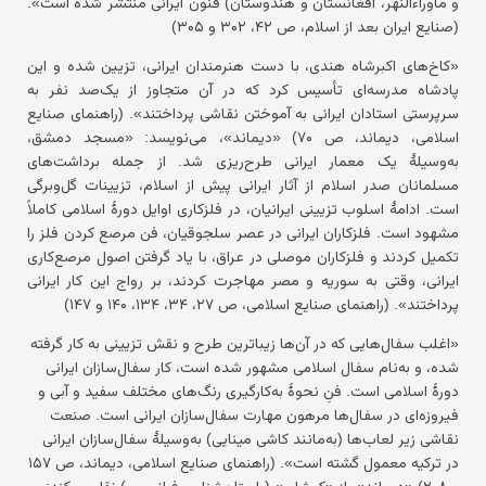
و ماوراءالنهر، افغانستان و هندوستان) فنون ایرانی منتشر شده است».
(صنایع ایران بعد از اسلام، ص ۴۲، ۳۰۲ و ۳۰۵)
«کاخ‌های اکبرشاه هندی، با دست هنرمندان ایرانی، تزیین شده و این
پادشاه مدرسه‌ای تأسیس کرد که در آن متجاوز از یک‌صد نفر به
سرپرستی استادان ایرانی به آموختن نقاشی پرداختند». (راهنمای صنایع
اسلامی، دیماند، ص ۷۰) «دیماند»، می‌نویسد: «مسجد دمشق،
به‌وسیلهٔ یک معمار ایرانی طرح‌ریزی شد. از جمله برداشت‌های
مسلمانان صدر اسلام از آثار ایرانی پیش از اسلام، تزیینات گل‌وبرگی
است. ادامهٔ اسلوب تزیینی ایرانیان، در فلزکاری اوایل دورهٔ اسلامی کاملاً
مشهود است. فلزکاران ایرانی در عصر سلجوقیان، فن مرصع کردن فلز را
تکمیل کردند و فلزکاران موصلی در عراق، با یاد گرفتن اصول مرصع‌کاری
ایرانی، وقتی به سوریه و مصر مهاجرت کردند، بر رواج این کار ایرانی
پرداختند». (راهنمای صنایع اسلامی، ص ۲۷، ۳۴، ۱۳۴، ۱۴۰ و ۱۴۷)
«اغلب سفال‌هایی که در آن‌ها زیباترین طرح و نقش تزیینی به کار گرفته
شده، و به‌نام سفال اسلامی مشهور شده است، کار سفال‌سازان ایرانی
دورهٔ اسلامی است. فنِ نحوهٔ به‌کارگیری رنگ‌های مختلف سفید و آبی و
فیروزه‌ای در سفال‌ها مرهون مهارت سفال‌سازان ایرانی است. صنعت
نقاشی زیر لعاب‌ها (به‌مانند کاشی مینایی) به‌وسیلهٔ سفال‌سازان ایرانی
در ترکیه معمول گشته است». (راهنمای صنایع اسلامی، دیماند، ص ۱۵۷
و ۲۰۸) «دیماند»، از «کوشلن» (باستان‌شناس فرانسوی) نقل می‌کند: