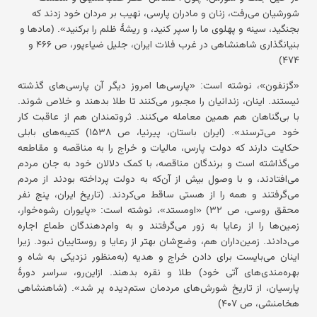
شورشیان می‌رفت، زنان و مادران پارسی، نهیب بر مردان خود زدند که
بجنگید، سینه و پهلوی ما را سپر کنید، و ریشهٔ ظلم را برکنید». (مادها و
بنیانگذاری شاهنشاهی در غرب فلات ایران، جلیل ضیاءپور، ص ۴۶۶ و
۴۷۴)
«گزنفون»، نوشته است: «پارسی‌ها امروز دیگر آن پارسی‌های گذشته
نیستند. اینان، زندانیان را مجبور می‌کنند تا طلا بدهند و خلاص شوند.
با بی‌گناهان هم همین معامله می‌کنند. ثروتمندان هم از عاقبت کار
خود می‌ترسند». (ایران باستان، پیرنیا، ص ۱۵۳۸) کتیبه‌های بابلی
حکایت دارند که دولت پارس، مالیات و خراج را به مناقصه و مقاطعه
می‌گذاشته است و برندگان مناقصه، با کمک دلالان خود به جان مردم
می‌افتادند، و با وصول بیش از آن‌که به دولت پرداخته بودند از مردم
می‌گرفتند و همه را از هستی ساقط می‌کردند. (تاریخ ایران، پنج نفر
محقق روسی، ص ۳۲) «اومستد»، نوشته است: «پایوران رشوه‌خوار،
زمین‌ها را از رعایا به زور می‌گرفتند و به وام‌دهندگان طماع اجاره
می‌دادند. زمین‌داران هم، وضع‌شان بهتر از رعایا و روستاییان نبود. زیرا
اینان می‌بایست برای دادن خراج و هدیه (به‌منظور نزدیکی به شاه و
بهره‌مندی‌های آتی خود) طلا و نقره بدهند. ازاین‌رو، سراسر دورهٔ
پارسیان، از تاریخ شورش‌های مردمان ستم‌دیده پر شد». (شاهنشاهی
هخامنشی، ص ۴۰۷)