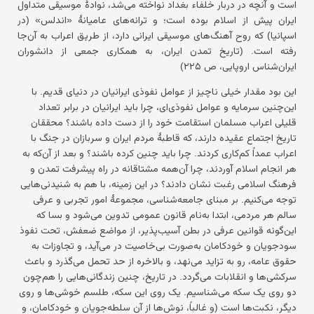
است و آنچه در دربار خلفاء بغداد نواخته می‌شد، نوادهٔ موسیقی متداول
ایران پیش از اسلام بوده است؛ و ترانه‌های عامیانهٔ «اندلس» (در
اسپانیا) که روح آهنگ‌های موسیقی ایرانی دارد، از طریق اعراب به آن‌جا
رفته است. (تاریخ تمدن ایران، به همکاری جمعی از دانشوران
ایران‌شناس اروپایی، ص ۲۲۵)
این بود مقدار خیلی ناچیز از عوامل نفوذی ایرانیان در دنیای قدیم. با
این‌چنین سرمایه و عوامل نفوذی‌ای، چرا باید ایرانیان در برابر تعداد
قلیلی اعراب مسلمان استقامت خود را از دست داده باشند؟ محققان
تاریخ اجتماع عقیده دارند، که قاطبهٔ مردم ایران و سربازان در جنگ با
اعراب عمداً کم‌کاری کردند. چرا باید چنین کرده باشند؟ و بعد از آن‌که به
هر انجام اسلام آوردند، چرا آن‌همه مشتاقانه در راه پیشرفت تمدن و
فرهنگ اسلامی رغبت نشان دادند؟ در این زمینه، با هم به شنیدنی‌هایی
توجه می‌کنیم. بر مبنای جامعه‌شناسی، مجموعهٔ امور تجربی و عرفی
سالم هر مردمی، ابتدا به‌نام قانون عمومی تدوین می‌شود و بسا که
این‌گونه قوانین عرفی در بطن آسیب‌پذیر، از مواضع ضعفش، تحت نفوذ
سودجویان و خودکامان به‌صورت بی‌خاصیت در می‌آید، و تجاوزات به
حقوق عامه، رو به تزاید می‌نهد، و بالاخره از حد تحمل می‌گذرد و باعث
سرکشی‌ها و انقلابات می‌گردد. در تاریخ، چنین زندگانی‌هایی را هم‌چون
دو روی یک سکه می‌شناسیم. یک روی این سکه، طلسم خوشی‌ها و روی
دیگر، نکبت‌ها است (و غالباً، نوش‌ها از آن سلطه‌جویان و خودکامان، و