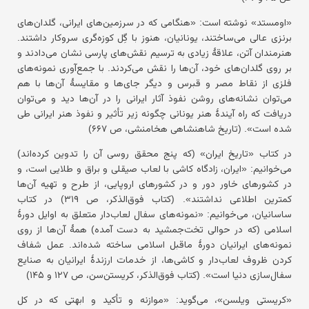
«اومستد» نوشته است: «هنگامی که در سرزمین‌های ایرانی، گلدان‌های
برنزی عالی می‌ساختند، یونانیان، هنوز با گِل کوزه‌گری سروکار داشتند.
هنرمندان آتن، علاقهٔ زیادی به ترسیم نقش‌های پارسی نشان می‌دادند و
بر روی گلدان‌های خود، آن‌ها را نقش می‌کردند. با جمع‌آوری نمونه‌های
فلزی از نقاط مصر و قبرس و دیگر جای‌ها و مقایسهٔ آن‌ها با هم
می‌توان نشانه‌های روشن نفوذ آثار ایرانی را در آن‌ها دید و می‌توان
دریافت که راه آیندهٔ هنر یونانی چگونه زیر تأثیر و نفوذ هنر ایرانی طی
شده است». (تاریخ شاهنشاهی هخامنشی، ص ۶۶۷)
در کتاب «تاریخ ایران» (که پنج محقق روسی آن را تدوین کرده‌اند)
می‌خوانیم: «ایران، زادگاه کاشی با لعاب صیقلی و براق و طلایی است، و
در کشورهای خاور دور و در کشورهای اروپایی، از طرح و تهیه آن‌ها
کمترین اطلاعی نداشتند». (کتاب فوق‌الذکر، ص ۳۱۹) در کتاب
ساسانیان، می‌خوانیم: «نمونه‌های سفال لعاب‌دار متعلق به اوایل دورهٔ
اسلامی (که در حوالی تخت‌جمشید به دست آمده) همهٔ آن‌ها از روی
نمونه‌های ایرانیان دورهٔ ماقبل اسلامی ساخته شده‌اند. عمل شفاف
کردن ظروف لعاب‌دار و کاشی‌ها، از خدمات ارزندهٔ ایرانیان به صنایع
سفال‌سازی دنیا است». (کتاب فوق‌الذکر، کریستن‌سن، ص ۱۲۷ و ۱۴۵)
«کریستی ویلسن»، می‌گوید: «موازنه و تأکید و ابهتی که در کل