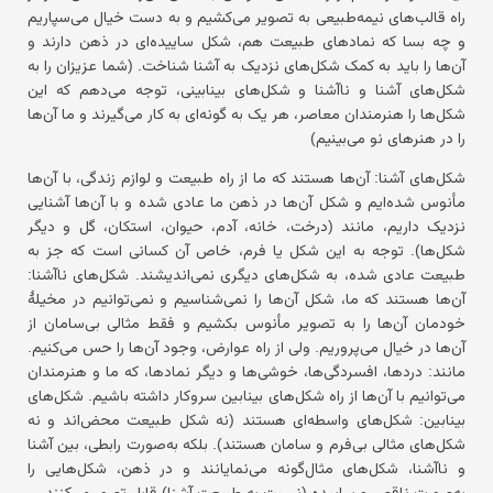
راه قالب‌های نیمه‌طبیعی به تصویر می‌کشیم و به دست خیال می‌سپاریم
و چه بسا که نمادهای طبیعت هم، شکل ساییده‌ای در ذهن دارند و
آن‌ها را باید به کمک شکل‌های نزدیک به آشنا شناخت. (شما عزیزان را به
شکل‌های آشنا و ناآشنا و شکل‌های بینابینی، توجه می‌دهم که این
شکل‌ها را هنرمندان معاصر، هر یک به گونه‌ای به کار می‌گیرند و ما آن‌ها
را در هنرهای نو می‌بینیم)
شکل‌های آشنا:
آن‌ها هستند که ما از راه طبیعت و لوازم زندگی، با آن‌ها
مأنوس شده‌ایم و شکل آن‌ها در ذهن ما عادی شده و با آن‌ها آشنایی
نزدیک داریم، مانند (درخت، خانه، آدم، حیوان، استکان، گل و دیگر
شکل‌ها). توجه به این شکل یا فرم، خاص آن کسانی است که جز به
طبیعت عادی شده، به شکل‌های دیگری نمی‌اندیشند.
شکل‌های ناآشنا:
آن‌ها هستند که ما، شکل آن‌ها را نمی‌شناسیم و نمی‌توانیم در مخیلهٔ
خودمان آن‌ها را به تصویر مأنوس بکشیم و فقط مثالی بی‌سامان از
آن‌ها در خیال می‌پروریم. ولی از راه عوارض، وجود آن‌ها را حس می‌کنیم.
مانند: دردها، افسردگی‌ها، خوشی‌ها و دیگر نمادها، که ما و هنرمندان
می‌توانیم با آن‌ها از راه شکل‌های بینابین سروکار داشته باشیم.
شکل‌های
بینابین:
شکل‌های واسطه‌ای هستند (نه شکل طبیعت محض‌اند و نه
شکل‌های مثالی بی‌فرم و سامان هستند). بلکه به‌صورت رابطی، بین آشنا
و ناآشنا، شکل‌های مثال‌گونه می‌نمایانند و در ذهن، شکل‌هایی را
به‌صورت ناقص و ساییده (نسبت به طبیعت آشنا) قابل تصور می‌کنند.