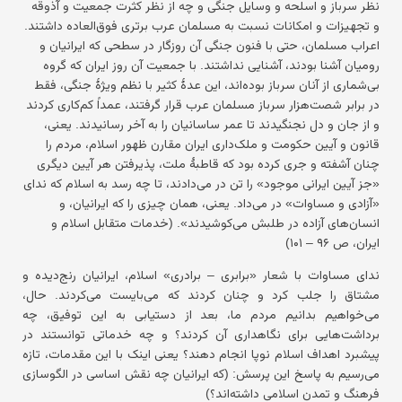
نظر سرباز و اسلحه و وسایل جنگی و چه از نظر کثرت جمعیت و آذوقه
و تجهیزات و امکانات نسبت به مسلمان عرب برتری فوق‌العاده داشتند.
اعراب مسلمان، حتی با فنون جنگی آن روزگار در سطحی که ایرانیان و
رومیان آشنا بودند، آشنایی نداشتند. با جمعیت آن روز ایران که گروه
بی‌شماری از آنان سرباز بوده‌اند، این عدهٔ کثیر با نظم ویژهٔ جنگی، فقط
در برابر شصت‌هزار سرباز مسلمان عرب قرار گرفتند، عمداً کم‌کاری کردند
و از جان و دل نجنگیدند تا عمر ساسانیان را به آخر رسانیدند. یعنی،
قانون و آیین حکومت و ملک‌داری ایران مقارن ظهور اسلام، مردم را
چنان آشفته و جری کرده بود که قاطبهٔ ملت، پذیرفتن هر آیین دیگری
«جز آیین ایرانی موجود» را تن در می‌دادند، تا چه رسد به اسلام که ندای
«آزادی و مساوات» در می‌داد. یعنی، همان چیزی را که ایرانیان، و
انسان‌های آزاده در طلبش می‌کوشیدند». (خدمات متقابل اسلام و
ایران، ص ۹۶ – ۱۰۱)
ندای مساوات با شعار «برابری – برادری» اسلام، ایرانیان رنج‌دیده و
مشتاق را جلب کرد و چنان کردند که می‌بایست می‌کردند. حال،
می‌خواهیم بدانیم مردم ما، بعد از دستیابی به این توفیق، چه
برداشت‌هایی برای نگاهداری آن کردند؟ و چه خدماتی توانستند در
پیشبرد اهداف اسلام نوپا انجام دهند؟ یعنی اینک با این مقدمات، تازه
می‌رسیم به پاسخ این پرسش:
(که ایرانیان چه نقش اساسی در الگوسازی
فرهنگ و تمدن اسلامی داشته‌اند؟)