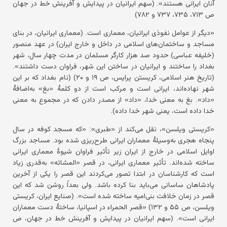
آنان ایرانی هستند». (سهم ایرانیان در پیدایش و آفرینش خط در جهان
ص ۷۱۳، ۷۳۵، ۷۳۷ و ۷۸۲)
«دیگر از عوامل نفوذی ایرانیان، معماری است. (معماری ایرانیان، در بنای
مساجد و ساختمان‌های اسلامی در داخل و خارج ایران) در عهد منصور
(خلیفه عباسی) حدود صد هزار کارگر مسلمان در مدت چهار سال، شهر
بغداد را ساختند و ایرانیان در ساختن این شهر، فراوان دست داشتند».
(تاریخ هنر اسلامی، کریستن پرایس، ص ۱۹ و ۲۰) (نام بغداد که بر این
شهر نهاده‌اند، ایرانی است و مرکب است از دو کلمهٔ «بغ» به‌اضافهٔ
«داد». بغ به معنی خدا، «داد» از مصدر دادن که در مجموع به معنی
خدا داده است، یعنی شهر خدا داده).
«کریستی ویلسن»، نقل می‌کند از «طبری»: «که مسجد کوفه در سال
پنجاه هجری به‌وسیلهٔ معماران ایرانی طرح‌ریزی شده بود. مساجد بزرگ
اوایل اسلامی در خارج از ایران زیر تأثیر فراوان شیوهٔ معماری ایرانی
ساخته شده‌اند. تأثیر معماری ایرانی، در قصر «المشاته» به‌قدری زیاد
است که کارشناسان در ابتدا تصور می‌کردند این قصر را یکی از آخرین
پادشاهان ساسانی می‌باید بنا کرده باشد. ولی بعداً روشن شد که این
قصر در زمان خلافت بنی‌امیه ساخته شده است». (صنایع ایران، کریستی
ویلسن، ص ۵۵ و ۱۳۲) «قصر الحمراء در اسپانیا، ساختهٔ دست معماران
ایرانی است». (سهم ایرانیان در پیدایش و آفرینش خط در جهان، ص