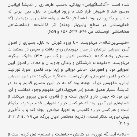
شده است. «آناکساگوراس» یونانی، به‌سبب طرفداری از اندیشهٔ ایرانیان
مجبور شد از شهرش فرار کند. با ورود ایرانیان به بابل، دین ایرانی که
مبتنی بر یکتاپرستی بود با همهٔ فرهنگ‌های وابسته‌اش روی یهودیان (که
خداپرستانی در سطح پایین‌تر بودند) اثر گذاشت». (شاهنشاهی
هخامنشی، اومستد، ص ۴۴۶، ۶۳۹، ۶۵۶ و ۶۵۹)
«فلیسی‌ین‌شاله»، می‌نویسد: «با ورود کورش به بابل، بسیاری از اصول
آیین اهورایی ایرانیان در میان یهودیان رواج یافت و سپس در معتقدات
مسیحی رخنه کرد». (مختصر ادیان بزرگ، ص ۲۱۳) «کرک لینگر»،
می‌نویسد: «عقیده به فرشتگان و زندگی جاویدان و معاد، از اصول آیین
اهورایی بود و اهورامزدا خالقی نورانی و زیبا بود، قلمرو اهورا، نورانیت
است و قلمرو اهریمنی، تاریکی است. «لینگر» می‌گوید: «در دین اهورایی
ایرانی، مفهومی بزرگ نهفته بود که نه در آیین مصری قدیم و نه در
اندیشهٔ بسیار عمیق هندو (در هیچ‌یک) این مفهوم وجود نداشت و آن،
این بود که جهان دارای تاریخ است و از قانون تحول پیروی می‌کند. از
شعارهای این آیین بود: که هر کسی در راه اهورایی قدم بر دارد، نیکوکار
است و هر کسی در راه کامیابی به اهورا، موانعی ایجاد کند و یا تأخیری
پیش نیاورد، بدکار است». (تاریخ مختصر ادیان بزرگ، ص ۲۰۹، ۲۱۱، ۲۱۳،
و ۲۱۴)
«علامه آیت‌الله نوری»، در کتابش «جاهلیت و اسلام» نقل کرده است از