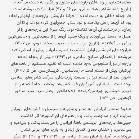
هخامنشیان، از راه بافتن پارچه‌های متنوع و رنگین به دست می‌آمد».
(تاریخ شاهنشاهی هخامنشی، ص ۹۶ و ۹۷) «پلوتارک»، نوشته است:
«از جمله ذخایر به دست آمده از خزانهٔ داریوش، پارچه‌های ارغوانی اعلاء
بود که آن‌ها را طی یک‌صد و نود سال، جمع‌آوری کرده بودند و تا آن
زمان، از درخشندگی آن‌ها نکاسته بود. رنگ سرخ این پارچه‌های را از
عسل به دست می‌آوردند و رنگ سفید آن‌ها را از سفیدترین و خالص‌ترین
روغن می‌گرفتند». (تاریخ ایران باستان، پیرنیا، مجلد دوم، ص ۱۴۰۷)
«پارچه‌های ابریشمی اوایل اسلام، به اسلوب ایرانی پیش از اسلام بافته
می‌شد». (راهنمای صنایع اسلامی، ص ۲۴۳) «بیش از پنجاه قطعه
پارچه از دورهٔ سلجوقی به‌جا مانده است که تقلید مستقیم از بافته‌های
ایرانیان پیش از اسلام است». (ساسانیان، کریستن‌سن، ص ۱۱۵، ۱۴۹)
«ایران بعد از اسلام نیز در صنعت پارچه‌بافی، سرآمد کشورهای اسلامی
بوده است و ایرانیان، آموزگاران فنی کشورها بوده‌اند. جامهٔ کعبه را از
دیبای شوشتری تهیه می‌کردند». (حجه‌الحق ابوعلی‌سینا، سید صادق
گوهرین، ص ۱۸۳)
«نفوذ صنعتی ایرانیان، به مصر و سوریه و سیسیل و کشورهای اروپایی
سرایت کرد و مداومت یافت و در هنرهای آن کشورها اثر گذاشت.
چینی‌ها، پارچه‌های ابریشمی بافتهٔ ایرانیان را می‌پسندیدند، و بنی‌امیه و
بنی‌عباس، و خلفای بعدی، تمایل زیادی به پارچه‌های ایرانی نشان
می‌دادند». (صنایع ایران بعد از اسلام، ص ۲۲۶، ۲۲۷ و ۳۰۱) «از دیگر