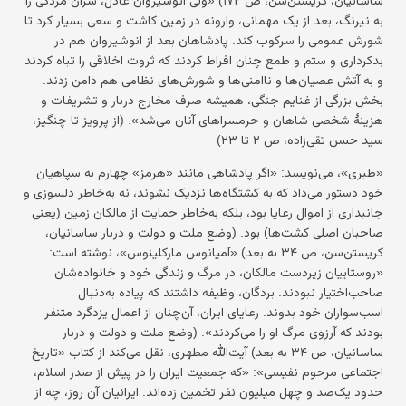
به نیرنگ، بعد از یک مهمانی، وارونه در زمین کاشت و سعی بسیار کرد تا
شورش عمومی را سرکوب کند. پادشاهان بعد از انوشیروان هم در
بدکرداری و ستم و طمع چنان افراط کردند که ثروت اخلاقی را تباه کردند
و به آتش عصیان‌ها و ناامنی‌ها و شورش‌های نظامی هم دامن زدند.
بخش بزرگی از غنایم جنگی، همیشه صرف مخارج دربار و تشریفات و
هزینهٔ شخصی شاهان و حرمسراهای آنان می‌شد». (از پرویز تا چنگیز،
سید حسن تقی‌زاده، ص ۲ تا ۲۳)
«طبری»، می‌نویسد: «اگر پادشاهی مانند «هرمز» چهارم به سپاهیان
خود دستور می‌داد که به کشتگاه‌ها نزدیک نشوند، نه به‌خاطر دلسوزی و
جانبداری از اموال رعایا بود، بلکه به‌خاطر حمایت از مالکان زمین (یعنی
صاحبان اصلی کشت‌ها) بود. (وضع ملت و دولت و دربار ساسانیان،
کریستن‌سن، ص ۳۴ به بعد) «آمیانوس مارکلینوس»، نوشته است:
«روستاییان زیردست مالکان، در مرگ و زندگی خود و خانواده‌شان
صاحب‌اختیار نبودند. بردگان، وظیفه داشتند که پیاده به‌دنبال
اسب‌سواران خود بدوند. رعایای ایران، آن‌چنان از اعمال یزدگرد متنفر
بودند که آرزوی مرگ او را می‌کردند». (وضع ملت و دولت و دربار
ساسانیان، ص ۳۴ به بعد) آیت‌الله مطهری، نقل می‌کند از کتاب «تاریخ
اجتماعی مرحوم نفیسی»: «که جمعیت ایران را در پیش از صدر اسلام،
حدود یک‌صد و چهل میلیون نفر تخمین زده‌اند. ایرانیان آن روز، چه از