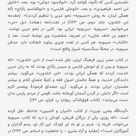
نخستین کسی که تألیف قواعد کرد، «ابولاسود دوئلی» بود، بعد، «خلیل
ابن احمد فراهیدی»، و بعد، «ابوعلی فارسی» و «ابوالقاسم زجّاج» (که
همگی اینان، به روش «سیبویه» نحو عربی را تنظیم کردند)». (مقدمه
ابن خلدون، جلد دوم، ص ۱۱۶۳) در لغت‌نامه دهخدا، ذیل «س»
می‌خوانیم: «سیبویه -سی‌بویه- ایرانی بود. کتبی در نحو عربی نوشت.
«جهم بن خلف مازنی» در تعریف شخصیت وی نوشته است: بعد از
«الکتاب» سیبویه، هر کسی در لغت چیزی بیاورد خجالت دارد. مدفن
سیبویه، در محلهٔ سنگ‌سیاه شیراز واقع است».
در کتاب عصر زرین فرهنگ ایران، نقل شده است از «ابن خلدون»: «که
سیبویه و پس از او ابوعلی فارسی و سپس زجّاج بودند که به زبان عربی
خدمت کردند که همگی ایرانی بودند. «ابن خلدون»، می‌گوید: بیشتر
دانندگان حدیث و همهٔ عالمان اصول فقه و کلیهٔ علمای کلام و بیشتر
مفسران، ایرانی بودند. و می‌گوید: آری، مصداق فرمودهٔ پیغمبر اکرم
است «اگر دانش بر گردن آسمان آویخته باشد، قومی از مردم پارس بدان
دست می‌یابند». (کتاب فوق‌الذکر، ریچارد ن. فرای، ص ۱۶۶)
«آیت‌الله یحیی نوری»، از کتاب «البیان و التبیین» جاحظ، نقل کرده
است: «که روزی، یکی از بزرگان قریش، کودکی را دید که کتاب سیبویه
می‌خواند، فریاد زد: شرم بر تو باد ای کودک. این کار تو، رسم گدایان و
آموزگاران است!» (عقاید و آراء بشری – یا جاهلیت و اسلام، ص ۲۴۲) در