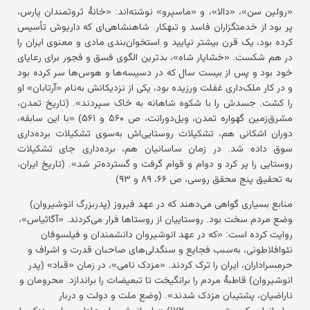
«رولین سن»، «دالا»، و «ماسپرو» نوشته‌اند: «خانهٔ ثروتمندان پارس،
پر بود از خدمتگزاران فاسد و تبهکار. شاهنشاهی‌ای که داریوش تأسیس
کرده بود، یک قرن بیشتر نپایید و استخوان‌بندی مادی و معنوی ایران را
در هم شکست. «خشایار شاه»، بدترین الگوی فسق و فجور برای رعایای
خود بود و پس از بیست سال که در دسیسه‌ها و هوس‌ها سر کرده بود
و در کار ملک‌داری غفلت ورزیده بود، یکی از نزدیکانش به‌نام «آرتابان» او
را کشت. جسدش را با شکوه شاهانه به خاک سپردند». (تاریخ تمدن،
مشرق‌زمین گهواره تمدن، ویل‌دورانت، ص ۵۶۰ و ۵۶۱) «با این سابقه،
دوران اشکانی هم، تشکیلات روستایی‌اش به‌سوی تشکیلات برده‌داری
سوق داده شد. در زمان ساسانیان هم، برده‌داری جای تشکیلات
روستایی را پر کرد و دوام و قوام گرفت و گسترده‌تر شد». (تاریخ ایران،
به تحقیق پنج محقق روسی، ص ۶۶، ۸۹ و ۹۳)
منابع بسیاری گواهی می‌دهند که در عهد فیروز (پدربزرگ انوشیروان)
وضع مردم سخت بود. روستاییان از روستاها فرار می‌کردند. «آگاثیاس»،
روایت کرده است: «که در عهد انوشیروان دانشمندان و فیلسوفان
نئوافلاطونی، به‌سبب فجایع و سنگدلی‌های صاحبان قدرت و اشراف و
حرمسراداران، ایران را ترک کردند. «مزدک نامی»، در زمان «قباد» (پدر
انوشیروان) قاطبهٔ مردم را برانگیخت تا تبعیضات را براندازد. محرومان و
ناراضیان، پشتیبان مزدک شدند». (وضع ملت و دولت و دربار
ساسانیان، کریستن‌سن، ص ۱۷۲) «ولی انوشیروان عادل، سران مزدکی را