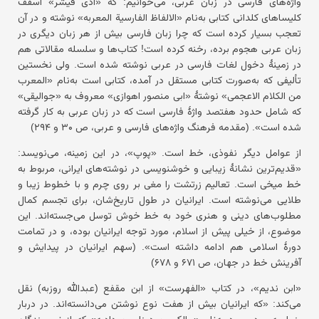
واژه‌های فارسی در زبان عربی، می‌خوانیم: که «ادی فیشر» اسقف
کلیساهای کلدانی کتابی به‌نام «الالفاظ الفارسیة المعربه» نوشته و در آن
تعجب بسیار کرده است که چرا زبان فارسی بیش از هر زبان دیگری در
زبان عربی هجوم برده، رخنه کرده است! کتاب‌ها و سلسله مقالاتی هم
در زمینهٔ دخول لغات فارسی در عربی نوشته شده است. ولی نخستین
تألیفی که به‌صورت کتابی مستقل در آمده، کتابی است به‌نام «المعرب
من الکلام الاعجمی» نوشتهٔ «ابی منصور اهوازی» معروف به «جوالیقی»
که شامل حدود هفتصد واژهٔ فارسی است که در زبان عربی به کار گرفته
شده است». (مقدمه فرهنگ واژه‌های فارسی و عربی، ص ۳۰ و ۲۹۴)
از عوامل دیگر نفوذی، خط است. «پوپ»، در این زمینه، می‌نویسد:
«قدیم‌ترین نشانهٔ زیبایی و خوشنویسی در نوشته‌های ایرانی، مربوط به
خط میخی است. تعالیم زرتشت را مغی بر روی چرم و با خطوط زیبا و
طلایی می‌نوشته است. ایرانیان در طول تاریخ‌شان، برای تجسم کمال
مطلوب‌های دینی و هنری خود به خط خوش توسل می‌جسته‌اند. این
موضوع، از خیلی پیش از اسلام، مورد توجه ایرانیان بوده، و در تمامت
دورهٔ اسلامی هم ادامه داشته است». (سهم ایرانیان در پیدایش و
آفرینش خط در جهان، ص ۶۷۱ و ۶۷۸)
«ابن ندیم»، در کتاب «الفهرست» از ابن مقفع (عبدالله روزبه) نقل
می‌کند: «که ایرانیان بیش از هفت نوع نوشتن می‌دانسته‌اند. در دربار
بنی‌امیه مردی بود به‌نام «مالک بن دینار بن دادبه» که از نویسندگان