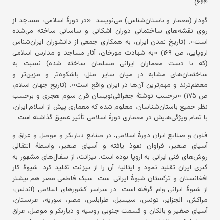
۶۶۴)
گودار (معمار و باستان‌شناس) می‌نویسد: «در دورهٔ اسلامی، مساجد از
روی نقشه‌های ساختمانی دوران اشکانی و ساسانی ساخته می‌شده
است». (تاریخ تمدن ایران، به همکاری جمعی از دانشوران ایران‌شناس
اروپایی، ص ۱۶۹) «به شهادت مورخان، آثار مساجد و مدارس اسلامی
(که با دست معماران ایرانی مسلمان ساخته شده) نسبت به
ساختمان‌های مشابه در میان سایر ملل، باشکوه‌تر و مزین‌تر و
معظم‌ترند و مهم‌ترین آن‌ها در ایران واقع است». (تاریخ جهان اسلام،
ص ۱۷۵) «برحسب نوشتهٔ جغرافی‌نویسان قرن سوم هجری و برحسب
نظر جمیع باستان‌شناسان، معلوم شده که معماری پیش از اسلام ایران،
با تمام ویژگی‌هایش در معماری دورهٔ اسلامی تأثیر عمیق گذاشته است.
فنون و صنایع ایران دورهٔ اسلامی، در صنایع دیاربکر و موصل و عراق و
آسیای صغیر، فراوان نفوذ یافته و آسیای صغیر، واسطهٔ انتقالی
روش‌های فنی ایرانی به اروپا بوده است. بیزانت، از سفال‌های مشهور به
گبری ایران تقلید نمود و ایتالیا، آن را از بیزانت تقلید کرد. شیوهٔ کار
افغانستان و ترکستان شیوهٔ ایرانی است. سبک فاطمی مصر هم بیشتر
از شیوهٔ ایرانی وام گرفته است. در سراسر کشورهای اسلامی (اندلس،
مراکش، الجزایر، تونس، سیسیل، طرابلس، مصر، سوریه، عربستان،
آسیای صغیر و بالکان و قسمت جنوبی روسیه و دیاربکر و موصل، عراق