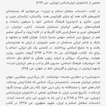
جمعی از دانشوران ایران‌شناس اروپایی، ص ۲۸۴)
در کتاب «خدمات متقابل اسلام و ایران»، می‌خوانیم که مسلمانان
کشورهای قاره هند (و جزایر اقیانوس هند، پاکستان، ترکستان چین، و
چین، مالزی و اندونزی) فرهنگ اسلامی خود را مرهون زحمات و
فعالیت‌های بی‌نظیر ایرانیان مسلمان هستند. (حتی، ایرانیان، در
کشورهای غربی و شمال‌غربی قاره آفریقا و در قاره اروپا، و آسیای صغیر
هم در ترویج دین اسلام، سهمی به‌سزا دارند). هزاران فقیه و مجتهد و
عارف و شاعر ایرانی مسلمان در عصر غزنویان، از ایران به هندوستان
رفتند و به تبلیغ اسلامی پرداختند. در کشمیر یک نفر ایرانی، اسلام را
رواج داد. (کتاب فوق‌الذکر، ص ۸۰، ۳۸۹ و ۳۹۴) آرنولد، مازون، روزن،
هوارث، روتامبرگ، بروکلن و ادوارد براون، همگی به اتفاق نظر داده‌اند
که: «پیشرفت فرهنگ اسلامی، مدیون فکر و ادب و هنر ایرانیان است».
(سهم ایرانیان در پیدایش و آفرینش خط در جهان، ص ۶۶۵)
«دومناس» و «هانری ماسه»، نوشته‌اند: «از بزرگ‌ترین متفکرین جهان
اسلام، ایرانیان هستند. دانشمندان بزرگ اسلامی که غالباً ایرانی بوده‌اند،
کتاب‌های خود را مشتاقانه به زبان دینی خود (که زبان قرآن بوده) تألیف
کرده‌اند». (تاریخ تمدن ایران، به همکاری جمعی از دانشوران ایران‌شناس
اروپایی، ص ۲۶۸ و ۲۸۵) و از این راه به باروری این زبان خدمت کردند.
(خدمات متقابل اسلام و ایران، شهید مطهری، ص ۴۳۵) در کتاب