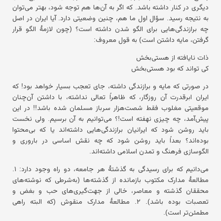
دیگری در کنار داشته باشد. که اگر به آن‌ها هم توجه شود، بهتر می‌توان
به نتیجه رسید. سؤال اول ما هم، چنین وضعیتی دارد. آیا ایران در اصل
چه برازندگی‌هایی برای الگو شدن داشته است؟ (چون لازمهٔ الگو قرار
گرفتن، مایه داشتن است) به قول معروف:
ذات نایافته از هستی‌بخش
کی تواند که بود هستی‌بخش
در صورتی که مایه و برازندگی داشته، جای تعجب بسیار خواهد بود! که
ایران ابرقدرت آن روزگار، که ظاهراً تعالی نداشته، با داشتن آن‌چنان
موقعیتی مغلوب فقط شصت‌هزار سرباز مسلمان شده باشد!! در این
پیش‌آمد، چه چیزی نهفته است!؟ می‌توانیم به آن برسیم. ولی نخست
باید روشن شود که ایرانیان برازندگی‌هایی داشته‌اند یا که بی‌محتوا
بوده‌اند؟ بعداً باید روشن شود که چه نقش اساسی در باروری و
الگوسازی فرهنگ و تمدن اسلامی داشته‌اند.
می‌دانیم که برای رسیدگی به گذشتهٔ هر جامعه، دو راه وجود دارد: ۱.
مطالعهٔ مدارک مکتوب بازمانده از گذشته‌ها (به‌شرطی که نوشته‌های
محققان گذشته و معاصر، خالی از جهت‌گیری‌های حب و بغض و
تعصبات بوده باشد). ۲. مطالعهٔ مدارک منقوش (که البته راهی
مطمئن‌تر است).