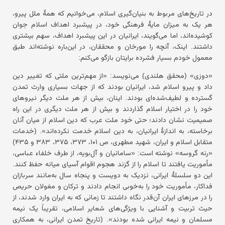
در تاریخ‌های مربوط به بنیان‌گیری اسلام، می‌خوانیم که همهٔ ملل پیرو،
هر یک به میزان مایهٔ فرهنگی خود، در پیشبرد اهداف اسلام جوان
کوشیده‌اند، اما می‌گویند، ایرانیان در این پیشبرد اهداف، سهم بیشتری
داشتند. اینک، آنچه را مورخان و محققان، در این‌باره نوشته‌اند طبق
معمول خودم بسیار فشرده برایتان بازگو می‌کنم:
«دوزی» (محقق هلندی) می‌نویسد: «از مهم‌ترین ملتی که تغییر دین
داد و پیرو اسلام شد، ایرانیان بودند که از جهات بسیاری وارث تمدن
گسترده و لطیف‌شده‌ای بودند. اینان، بیش از هر ملت دیگر نیروهای
خود را در اختیار اسلام گذاردند و بیش از هر ملت دیگری در این راه
صمیمیت نشان دادند؛ حتی خود ملت عرب که دین اسلام از میان آنان
برخاسته، به اندازهٔ ایرانیان، به دین اسلام خدمت نکرده‌اند». (خدمات
متقابل اسلام و ایران، شهید مطهری، ص ۱۰۱، ۳۷۳، ۳۷۵، ۳۸۳ و ۴۳۵)
«رنه گروسه» نوشته است: «سامانیان و آل‌بویه، از طرف خلفاء عباسی،
مأموریت یافتند تا اسلام را از گزند هجوم اقوام آسیای میانه حفظ کنند.
این دو سلسلهٔ ایرانی، نزدیک به دویست و پنجاه سال به‌مانند سربازان
فداکار، مأموریت خود را به‌خوبی انجام دادند و ترکان و مغولان حریص
را در مرزهای ایران آن‌قدر نگاه داشتند تا زمانی که به ایران وارد شدند، از
حیث تربیت و آشنایی با ویژگی‌های شعایر اسلامی، تقریباً یک نیمه
مسلمان و نیمه ایرانی شده بودند». (تاریخ تمدن ایرانی، به همکاری