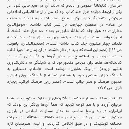
خراسان، کتابخانهٔ عمومی‌ای دیدم که مانند آن در هیچ‌جایی نبود. در
یکی از آن‌ها، دوازده هزار جلد کتاب بود که من از آن‌ها اقتباس اطلاعاتی
می‌کردم. کتابخانهٔ بخارا، مرکز و منبع معلومات ابن‌سینا بود. «صاحب
بن عباد» در اصفهان چهارصد بار شتر کتاب داشت. «موفق‌الدین
مطران»، ده هزار جلد. کتابخانهٔ شاپور در بغداد، ده هزار جلد. کتابخانهٔ
ایمن‌الدوله، بیست هزار جلد. مراغه، چهارصد هزار جلد. بیت‌الحکمه
بغداد، چهار میلیون جلد کتاب داشته است». (معجم‌البلدان، یاقوت،
ص ۱۹۹) (مهم این است که باید در نظر داشت، در آن زمان‌ها، تهیهٔ کتاب
با دست‌نویسی و استنساخ‌های مکرر آن‌ها و نگاهداری آن‌ها در
کتابخانه‌ها، فقط برای مردمی مقدور بود که با شیفتگی به دانش‌اندوزی
عشق بورزند). «راتینگ هاوزن» نوشته است: «اسلام، دستیابی به
فرهنگ جهان اسلامی خود را به‌خاطر تغذیه از فرهنگ مورثی ایرانی،
مدیون فرهنگ و هنر ایرانی است». (عصر زرین فرهنگ ایرانی، ریچارد
فرای، ص ۲۰۲)
تا اینجا، مطالب بسیار مختصر و فشرده‌ای از مدارک مکتوب برای شما
عزیزان آوردم و با هم توجه کردیم که همهٔ آن‌ها بیانگر این بودند که
ایرانیان، در راه پاسخ مناسب به ندای مساوات اسلامی در باروری
محتوای انسانی این ندا، هرچه در مایه داشتند، مشتاقانه در جهات
مختلف کوشیدند و در طبق اخلاص گذاردند. و البته، هنرمندان تازه