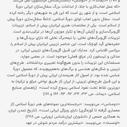
«که عمل لعاب‌کاری با جلا، از ابداعات بزرگ سفال‌سازان ایرانی دورهٔ
اسلامی است، و از شهر ری است که این فن به شهرهای دیگر رخنه کرده
است. سفال بدون لعاب اوایل دورهٔ اسلامی، ادامهٔ سفال‌سازی دورهٔ پیش
از اسلام است. یکی از مختصات هنری ایرانیان پیش از اسلام، تزیینات
گل‌وبرگ‌سازی و آرایش آن‌ها و تکرار موزون آن‌ها در ترکیب‌بندی است.
تزیینات گل‌وبرگ‌های نخلی، یا نیمه‌برگ نخلی که دارای بریدگی‌ها و
حفره‌های گرد کوچک است، این عناصر تزیینی ایرانیان پیش از اسلام را،
بیزانس اقتباس کرد. مدارک این قبیل گل‌وبرگ‌های تزیینی ایرانی، در
مدائن و تیسفون (در عراق فعلی) موجود است. در بعضی موارد،
مسلمانان این تزیینات را بدون هیچ‌گونه تغییری برداشته‌اند. طرح‌های
تزیینی و شکل‌های هندسی و برگ‌های به‌هم‌پیچیده، که معمول دورهٔ
عباسی شده بود، از اصول کار هنرمندان ایرانی پیش از دورهٔ اسلامی است
و این قبیل طرح‌های تزیینی، از ایران (از طریق نواحی عراق و ترکیه) به
دورترین نقاط تحت نفوذ اسلامی رسوخ کرده است». (راهنمای صنایع
اسلامی، دیماند، ص ۳۳، ۳۴، ۹۲، ۹۳، ۱۶۶ و ۱۷۱)
«دومناس»، می‌نویسد: «برجسته‌ترین نمونه‌های هنر دورهٔ اسلامی (از
معماری گرفته تا کوزه‌گری) دارای ویژگی ایرانی است». (تاریخ تمدن ایران،
به همکاری جمعی از دانشوران ایران‌شناس اروپایی، ص ۲۶۸)
«اومستد»، می‌نویسد: «بیشترین درآمد مردم شوش در عهد