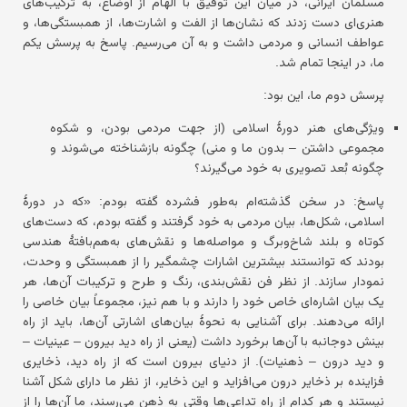
مسلمان ایرانی، در میان این توفیق با الهام از اوضاع، به ترکیب‌های
هنری‌ای دست زدند که نشان‌ها از الفت و اشارت‌ها، از همبستگی‌ها، و
عواطف انسانی و مردمی داشت و به آن می‌رسیم. پاسخ به پرسش یکم
ما، در اینجا تمام شد.
پرسش دوم ما، این بود:
ویژگی‌های هنر دورهٔ اسلامی (از جهت مردمی بودن، و شکوه
مجموعی داشتن – بدون ما و منی) چگونه بازشناخته می‌شوند و
چگونه بُعد تصویری به خود می‌گیرند؟
پاسخ:
در سخن گذشته‌ام به‌طور فشرده گفته بودم: «که در دورهٔ
اسلامی، شکل‌ها، بیان مردمی به خود گرفتند و گفته بودم، که دست‌های
کوتاه و بلند شاخ‌وبرگ و مواصله‌ها و نقش‌های به‌هم‌بافتهٔ هندسی
بودند که توانستند بیشترین اشارات چشمگیر را از همبستگی و وحدت،
نمودار سازند. از نظر فن نقش‌بندی، رنگ و طرح و ترکیبات آن‌ها، هر
یک بیان اشاره‌ای خاص خود را دارند و با هم نیز، مجموعاً بیان خاصی را
ارائه می‌دهند. برای آشنایی به نحوهٔ بیان‌های اشارتی آن‌ها، باید از راه
بینش دوجانبه با آن‌ها برخورد داشت (یعنی از راه دید بیرون – عینیات –
و دید درون – ذهنیات). از دنیای بیرون است که از راه دید، ذخایری
فزاینده بر ذخایر درون می‌افزاید و این ذخایر، از نظر ما دارای شکل آشنا
نیستند و هر کدام از راه تداعی‌ها وقتی به ذهن می‌رسند، ما آن‌ها را از