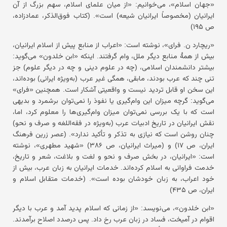
«جهان اسلام»، می‌خوانیم: «از میان علمای اسلام، سهم بزرگ از آن
ایرانیان (مخصوصاً ایرانیان شیعه) است». (کتاب فوق‌الذکر، عمادزاده،
ص ۱۹۵)
«ریچارد ن. فرای»، نوشته است: «اعراب از منابع پیش از اسلام ایرانیان،
بیش از همهٔ منابع دیگر ملل، وام گرفتند. اینکه «ابن خلدون» می‌گوید:
بیشتر دانشمندان اسلامی، (چه در علوم دینی و چه در دیگر علوم) جز
تنی چند که عرب بودند، مابقی، همگی غیر عرب (به‌ویژه ایرانی) بوده‌اند،
این سخن او قابل تردید نیست و واقعیتی آشکار است. همچنین «فرای»
می‌گوید: گرچه میزان این وام‌گیری یا نفوذ را نمی‌توان برشمرد و بدیهی
است که با یک بررسی نمی‌توان میزان وام‌گیری‌ها را معلوم کرد، اما،
نقش ایرانیان در تاریخ ادبیات عرب (به‌ویژه در فقه‌اللغه و صرف و نحو)
چنان روشن است که نیازی به تذکر و تأکید ندارد». (عصر زرین فرهنگ
ایران، ص ۱۷) و (میراث ایرانیان، ص ۳۸۶) «شهید مطهری»، نوشته
است: «ایرانیان، در بخش صرف و نحو و لغت و بلاغت، شعر و تاریخ،
خدمت فراوانی به اسلام کرده‌اند. خدمات ایرانیان به زبان عرب، بیش از
خود اعراب، به زبان خودشان بوده است». (خدمات متقابل اسلام و
ایران، ص ۴۳۵)
«ابن خلدون»، می‌نویسد: «از زمانی که اسلام پدید آمد و عرب با دیگر
اقوام در آمیخت، فساد در زبان عرب رخ داد. پس درصدد اصلاح برآمدند.