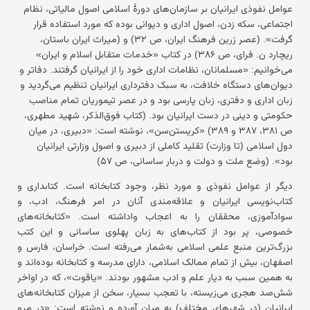
عوامل نفوذی ایرانیان بر سازمان‌های دورهٔ اسلامی اصول مالیاتی، نظام
اجتماعی، سکه زدن، اصول اداری و دیوانی بوده که مورد استفاده قرار
گرفت». (عصر زرین فرهنگ ایران، ص ۳۲) و (میراث ایران باستان،
ریچارد ن. فرای، ص ۳۸۶) در کتاب «خدمات متقابل اسلام و ایران»
می‌خوانیم: «مسلمانان، نظامات اداری خود را از ایرانیان گرفتند. دفاتر و
دیوان‌های دستگاه خلافت، به سبک دفترداری ایرانیان تنظیم می‌گردید و
زبان اداری و دفتری، زبان پارسی بود و در عصر تیموریان تمام مناصب
حکومتی و دینی در دست ایرانیان بود. (کتاب فوق‌الذکر، شهید مطهری،
ص ۳۸۱، ۳۸۷ و ۳۸۹) «کریستن‌سن»، نوشته است: «دبیری، در میان
دول اسلامی (تا وزارت) تقلید کاملی از دبیری و اصول وزارتی ایرانیان
بود». (وضع ملت و دولت و دربار ساسانی، ص ۵۷)
دیگر از عوامل نفوذی و مورد نظر، وجود کتابخانه است. کتابداری و
کتاب‌نویسی ایرانیان و علاقه‌مندی آنان در امر فرهنگ، ادب، و
سوادآموزی، محققان را به اعجاب واداشته است. «کتابخانه‌های
خصوصی، پر بود از کتاب‌های به زبان پهلوی ساسانی و این کتب
بزرگ‌ترین منبع علمی اسلامی به‌شمار می‌رفته است. خراسان، فارس و
اصفهان، بیش از تمام ممالک اسلامی، دارای مدرسه و کتابخانه بوده‌اند و
به همین سبب به دیار علم و ادب مشهور بودند. «یاقوت»، که در اواخر
شش‌صد هجری می‌زیسته، با تعجب بسیار، سخن از میزان کتابخانه‌های
ایرانیان (در شهرهای مختلف) به میان آورده و نوشته است: «در مرو