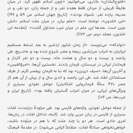
«فتوح‌البلدان» بلاذری، می‌خوانیم: «چون اسلام ظهور کرد، در میان
طایفهٔ قریش، از مردان فقط هفده نفر، و از جمله زنان، دو نفر، و در
مدینه، یازده نفر، باسواد بودند». (تاریخ جهان اسلام، ص ۵۹ و ۱۹۹)
«ابن خلدون»، نوشته است: «علم بیان، در میان ملت اسلام، دانش
نوین است. بعدها این علم در میان عرب متداول گشت». (مقدمه ابن
خلدون، مجلد دوم، ص ۱۱۷۲)
«نولدکه»، می‌نویسد: «از زمان شاپور اردشیر به بعد تسلط مستقیم
ایرانیان به اعراب مرزنشین ربیعه و مضر شروع شده بود و به‌تدریج، طی
پانصد و بیست و دو سال و هشت ماه، بیست و دو نفر کاردار و
فرماندار ایرانی در عربستان، فرمان راندند. نخستین آن‌ها، «امرؤالقیس»
و آخرین آن‌ها، «سیف ذی‌یزن» بود که بنا به فرمان پیغمبر اکرم، از طرف
مسلمانان ابقاء شد. طی این پانصد و اندی سال و از پیش از آن هم (از
عصر ۴۷۰ سالهٔ فرمانروایی اشکانیان) عوامل نفوذی بسیاری از
ویژگی‌های ایرانی، در میان اعراب گسترش یافته بود». (تاریخ ایران و
عرب‌ها، ص ۱۰۴)
از جمله عوامل نفوذی، واژه‌های فارسی بود. طی مراودهٔ درازمدت، لغات
بسیاری از فارسی در زبان عربی وارد شد. (البته، تداخل لغات در زبان‌ها،
امری عادی است. هر دو یا چند ملت که با هم در مراوده باشند،
خواهی‌نخواهی مبادلهٔ لغات، متقابلاً الزامی می‌شود). در مقدمهٔ فرهنگ