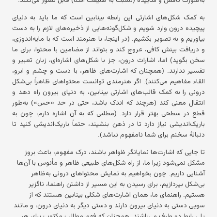
به کمک شکل‌های اشارتی این رابطه بینابین است که ما باید به دنیای
پیچیده درون وارد شویم و شکل‌گونه‌هایی از ذخیره‌های لازم را به دست
بیاوریم و به تصویر بکشیم. (در اینجا، با هنرمند است که با مایه‌اندوزی،
و دریافت بینش کافی، عروج کند و بتواند از مضامین با محتوا، برای ما
سخن بگوید) اما، اشارات درون، جز با شکل‌های اشاره‌ای، زبان تعبیر و
تفسیر ندارند. (همچنان که اشارت‌های ظاهر، با دست و چشم و ابرو،
القاء مفاهیم می‌کنند). اگر هنرمندی توانست محتواهای ظاهراً بی‌شکل
درونی را به کمک قالب‌های اشارتی بینابین، به دنیای بیرون راه دهد و
انتقال معنی کند (هرچند که اندک باشد، حتی در حد «حس») به‌طور
قطع در سطحی بهتر قرار دارد. (مطلبی که به آن اشاره دارم، چون به
باریک‌اندیشی نیاز دارد تا در ذهن بنشیند، حتماً باریک‌اندیشی کنید تا
دنبالهٔ سخنم برای شما نامفهوم نباشد).
تا جایی که اشارت‌ها نمایانگر ظواهر باشند، درک مفهوم، باعث بروز
مشکل نمی‌شود زیرا ما، از راه شکل‌های طبیعی ظاهر و مأنوس با آن‌ها
آشنایی داریم. چون بخواهیم به نمایش محتواهای درونی به‌ظاهر
بی‌شکل بپردازیم، برای رسیدن به این مسیر از داشتن راهنما، ناگزیر
هستیم. راهنمای ما، همان اشارت‌های شکلی بینابین هستند که از
سویی دستی به دنیای بیرون دارند و دستی دیگر به دنیای درون، و مانند
پلی رابط دو طرف می‌باشند. همچنان که فهم مطالب مکتوب برای هر