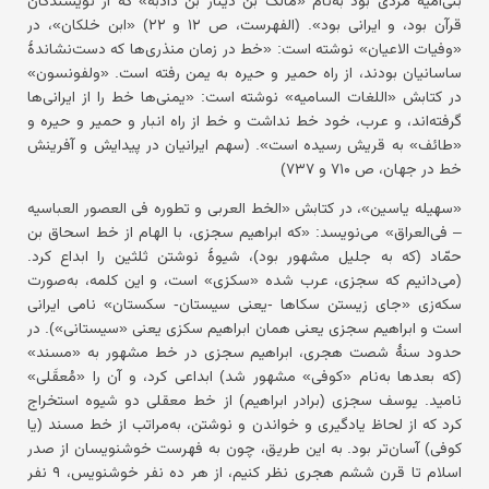
قرآن بود، و ایرانی بود». (الفهرست، ص ۱۲ و ۲۲) «ابن خلکان»، در
«وفیات الاعیان» نوشته است: «خط در زمان منذری‌ها که دست‌نشاندهٔ
ساسانیان بودند، از راه حمیر و حیره به یمن رفته است. «ولفونسون»
در کتابش «اللغات السامیه» نوشته است: «یمنی‌ها خط را از ایرانی‌ها
گرفته‌اند، و عرب، خود خط نداشت و خط از راه انبار و حمیر و حیره و
«طائف» به قریش رسیده است». (سهم ایرانیان در پیدایش و آفرینش
خط در جهان، ص ۷۱۰ و ۷۳۷)
«سهیله یاسین»، در کتابش «الخط العربی و تطوره فی العصور العباسیه
– فی‌العراق» می‌نویسد: «که ابراهیم سجزی، با الهام از خط اسحاق بن
حمّاد (که به جلیل مشهور بود)، شیوهٔ نوشتن ثلثین را ابداع کرد.
(می‌دانیم که سجزی، عرب شده «سکزی» است، و این کلمه، به‌صورت
سکه‌زی «جای زیستن سکاها -یعنی سیستان- سکستان» نامی ایرانی
است و ابراهیم سجزی یعنی همان ابراهیم سکزی یعنی «سیستانی»). در
حدود سنهٔ شصت هجری، ابراهیم سجزی در خط مشهور به «مسند»
(که بعدها به‌نام «کوفی» مشهور شد) ابداعی کرد، و آن را «مُعقَلی»
نامید. یوسف سجزی (برادر ابراهیم) از خط معقلی دو شیوه استخراج
کرد که از لحاظ یادگیری و خواندن و نوشتن، به‌مراتب از خط مسند (یا
کوفی) آسان‌تر بود. به این طریق، چون به فهرست خوشنویسان از صدر
اسلام تا قرن ششم هجری نظر کنیم، از هر ده نفر خوشنویس، ۹ نفر