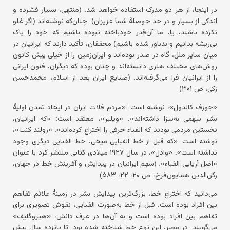
در اینجا، از هر دو مدرک استفاده خواهد شد. (منتهی، بسیار فشرده و
اندکی از بسیار و در حد حوصلهٔ شما عزیزان). چنان‌که نوشته‌اند (اگر غلو
نکرده باشند، یا، ما آن‌قدر خودباخته نبوده باشیم که خود را پاک
بی‌ریشه بدانیم و بدباور شده باشیم) محققان، تأکید دارند که ایرانیان در
میان سایر ملل، گاه در صدر بوده‌اند و ایران‌زمین را از خیلی پیش کانون
روش‌های مختلف هنری دانسته‌اند و چنان بوده که دیگران، فنون ایرانی
را از ایرانیان فرا می‌گرفته‌اند. (صنایع ایران بعد از اسلام، محمدحسن
زکی، ص ۳۰۱)
«جوزف کالدول»، نوشته است: «مردم فلات ایران در ایجاد تمدن اولیهٔ
بشر سهمی به‌سزا داشته‌اند». «ویلبر»، معتقد است: «که ایرانیان،
نخستین مردمی بودند که الفباء حرفی را اختراع کرده‌اند». «رولند کنت»،
نوشته است: «که قبل از خط الفبایی میخی، خط الفبایی دیگری وجود
نداشته است». «وادل»، در سال ۱۹۲۷ میلادی کتابی منتشر کرد با عنوان
«اصل آریایی الفباء». (سهم ایرانیان در پیدایش و آفرینش خط در جهان،
رکن‌الدین همایون‌فرخ، ص ۲۰، ۲۲، ۵۸۳)
می‌دانید که اختراع خط، بزرگ‌ترین پیدایش بشر در زمینهٔ علائم تفاهم
بین افراد بوده است. قبل از خط به‌صورت الفبایی، نقوش تصویری برای
تفاهم بین افراد بوده است و به آن‌ها در عرف دانش، «هیروگلیف»
می‌گویند. در مصر، این نوع خط شناخته شده بود. تا پانزده سال پیش