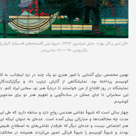
«کل امیر و گل بهار»، جلیل ضیاءپور، ۱۳۳۴، شیوهٔ ملی (افسانه‌های قاسم‌آباد گیلان)
رنگ‌روغن، ۱۹۰ × ۱۲۰ سانتی‌متر.
بهمن محصص برای آشنایی با امور هنری نو یک چند در نزد اینجانب به کار
کوبیسم پرداخته بود. نمایشگاهی از آثارش ترتیب داد و برگزارکنندگان
نمایشگاه در روز افتتاح از من خواستند تا دربارهٔ هنر نو، سخنی ایراد کنم. در
این سخنرانی تا جای ممکن در ساده‌گویی و تفهیم هنر نو برای مدعوین
کوشیدم:
چهار سالی است که شیوهٔ نقاشی هندسی رواج دارد و سابقه دارید که طی این
مدت چه مخالفت‌ها و مبارزاتی پیش آمده است. عده‌ای به عنوان اینکه این
هنر اجتماعی نیست و عده‌ای دیگر که طرفدار نقاشی‌های به اصطلاح طبیعی
بودند و شیوهٔ کوبیسم را شیوهٔ فرنگی تصور می‌کردند همیشه در مخالفت