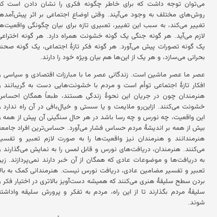
می‌توان توجه داشت که برای خاطر چگونه فکری را نشان دادن است که
روش‌های مختلف به وجود می‌آیند. وقتی اوضاع اجتماعی بر اثر پیش‌آمدها
تغییر می‌کند، به سبب این تغییر، تعبیری تازه برای بیان چگونگی واقعیت‌ها
لازم می‌آید. هر گونه جنگی یک گونه خشونت همراه دارد. هر گونه اختراعی
یک گونه تصورات پیش می‌آورد. هر گونه فکر تازهٔ اجتماعی، یک گونه صحنه
بحرانی می‌سازد، و هر یک از این‌ها هم بیان ویژه خود را دارند.
عصر ما عصر ماشین است. زندگانی عصر ما با مبارزات اقتصادی و سیاسی و
افکار تازهٔ اجتماعی توأم است و مردم با خشونت‌هایی دست به گریبانند و
هنرمندان چون در جریان این نحوهٔ زندگی هستند، طبعاً همگان احساس
خشونت می‌کنند. ازاین‌رو ملایمت و یا سستی و خیال‌بافی در آن راه ندارد و
این واقعیت، چه نورس و چه رسا باشد در هر حال سنگینی آن پیش از همه و
بیش از همه بر اندیشهٔ مردم حساس فشار می‌آورد. حساس‌ترین افراد جامعه
هنرمندانند و هنرمندان نیز واقعیت‌ها را به صورت لازم تعبیر و تفسیر
می‌کنند. هنرمندان، دریافت‌های نورس و قابل لمس را به نمایش می‌گذارند و
به دریافت‌ها و موضوعات عادی که همگان از آن خبر دارند نمی‌پردازند. زیرا
تعبیر و تفسیر مضامین عادی، دریافت نورس نیست. هنرمندانی کمک به بالا
بردن سطح سلیقهٔ هنری می‌کنند که همیشه دست‌آویز بالاتری در اختیار فکر و
سلیقهٔ مردم بگذارند تا از این راه، مردم به تفکر و پرورش سلیقه واداشته
شوند.