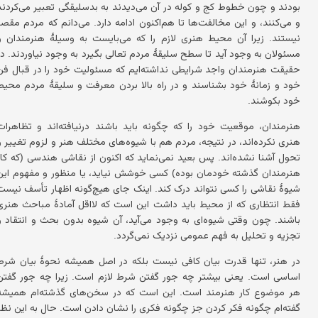
بودند و چون خطوط کج و کوله در آن می‌دیدند به بدسلیقگی تعبیر می‌کردند
و می‌کنند، و این مخالفت‌ها تا هم‌اکنون ادامه دارد. می‌دانم که مردم مقصر
نیستند. زیرا آن محیط هنری لازم را که می‌بایست به وسیلهٔ هنرمندان و
مسئولان به وجود آید تا سطح سلیقهٔ مردم تعالی بگیرد به وجود نیاوردند. در
حقیقت هنرمندان واجد شرایطی نداشته‌ایم که مسئولیت خود را در قبال فن
خود و زمانهٔ خود بشناسند و در راه بالا بردن معرفت و سلیقهٔ مردم محیط
خود بکوشند.
هنرمندان، موقعیت خود را که چگونه باید باشند درنیافته‌اند و تظاهرات
هنری نکرده‌اند، در نتیجه، مردم هم با شیوه‌های مختلف هنر و لزوم تغییر و
تحول آشنا نشده‌اند. پس بعید نمی‌نماید که اکنون از نقاشی هندسی (که کار
هنرمندان گذشته خودمان بوده) کسی خوشش نیاید، یا منظور و مفهوم این
شیوهٔ نقاشی را کسی نتواند درک کند. اینک جای هیچ‌گونه اظهار تأسف نیست
فقط انتظاری که از محیط باید داشت این است که لااقل آمادهٔ مباحث هنری
باشند. چون وقتی شیوه‌ای به وجود می‌آید، آن شیوه بدون بحث و انتقاد و
تجزیه و تحلیل به فهم عمومی نزدیک نمی‌گردد.
در هنر، تنها قدرت بیان کافی نیست بلکه در اصل همیشه نحوهٔ بیان شرط
اساسی است. یعنی بیشتر چه جور گفتن شرط لازم است. زیرا چه جور گفتن
هر موضوع کار هنرمند است. این است که در سخن‌های گذشته‌ام همیشه
گفته‌ام چگونه فکر کردن جز چگونه فکری را نشان دادن است. حال به این نظر