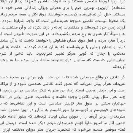
دارد. زیرا فرم‌ها هندسی هستند و به ادوات ماشین شبیهند (یا از آن گرفته
شده‌اند). ازاین‌رو، بهترین فرم را برای معرفی ویژگی زندگانی عصر خود دارا
هستند. حال اگر نقاشی‌های کوبیسم خوشایند ذوق اکثر یا همه مردم زمانهٔ
یک محیط نیست، تقصیر متوجه هنرمندانی است که واجد شرایط نبوده و
فرزند زمان خود نبوده‌اند و مقتضیات زمانه را درک نکرده‌اند و آن مقتضیات را
به وسیلهٔ آثار هنری به رخ مردم نکشیده‌اند. در این صورت طبیعی است که
دربارهٔ هنر، مردم و اهل ذوق همان قضاوتی را خواهند داشت که با آن سابقه
دارند و همان زیبایی را می‌شناسند که به آن عادت کرده‌اند. عادت به این
محکمی را چنان که گویی هرگز تغییر نمی‌پذیرد، باید ناشی از شرح
زیبایی‌هایی دانست که سالیان دراز، هنرمندنماها، برای مردم ما به وجود
آورده‌اند.
اگر عادتی در واقع مومیایی شده تا به این حد، برای مردم این محیط دست
نمی‌داد، هرگز پیش نمی‌آمد که تصور کنند نقاشی هندسی شیوه‌ای از بیگانه
است و این خیلی عجیب است. زیرا، این هنر به شکل هندسی در ایران‌زمین از
چند هزار سال پیش تاکنون وجود داشته و شخصیت هنری ایرانی در انظار
جهانیان مبتنی بر اصول هنر تزیینی هندسی است و این نقاشی‌ها که به
شیوه‌های فوویسم یا کوبیسم یا سوررئالیسم به تازگی در اروپا معمول شده
هنرمندان ایرانی آن‌ها را از دوران پیش ایجاد کرده‌اند که هنوز ادامه دارد.
همین آثار ما امروز مایهٔ الهام هنرمندان مردم دیگر شده است. درستی این
گفته موقعی مسلم می‌شود که شخص، جریان هنر دوران مختلف ایران را