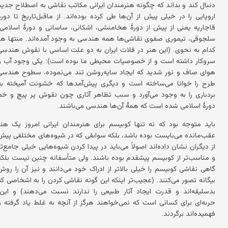
دنبال کند و بداند که چگونه هنرمندان ایرانی مکاتب نقاشی به اصطلاح جدید
اروپایی را در خیلی پیش از آن‌ها طی کرده بوده‌اند. از ماقبل‌تاریخ تا دورهٔ
قاجاریه یعنی از پیش از دورهٔ هخامنشی، اشکانی، ساسانی و دورهٔ اسلامی،
سلجوقی، تیموری صفوی نقاشی‌ها همه هندسی به وجود آمده‌اند. منتها هر
کدام به نحوی. (این هنر در فلات ایران به دو علت اساسی با نقوش هندسی
سروکار داشته است و از خصوصیات محیطی ما بوده است): یکی وجود آب و
هوای صاف و نور شدید که ایجاد سایه‌روشن تند می‌نموده، سطوح هندسی
طرح را خوانا می‌ساخته است و دیگری پیش‌آمدها که خشونت آمیخته به
بردباری را به وجود می‌آورد و سبب تظاهر آثاری چون نقوش پر پیچ و خم
دورهٔ اسلامی شده است که همهٔ آن‌ها هندسی می‌باشند.
باید متوجه بود که نه تنها کوبیسم برای هنرمندان ایرانی امروز یک هنر
عقب‌مانده می‌بایست بوده باشد، بلکه سوابقی که در شیوه‌های مختلفی پیش
از دیگران نشان داده‌اند اصولاً می‌باید در پیدا کردن شیوه‌هایی خیلی جامع‌تر
و مناسب‌تر از کوبیسم پیشقدم بوده باشند. ولی متأسفانه چنین نیست بلکه
گاهی نقاشی کوبیسم را خیلی بالاتر از ادراک خود می‌دانند و نیز آن را روش
بیگانه تصور می‌کنند. (عجیب‌تر اینکه این گونه نقاشی کردن را به اشخاصی که
بدسلیقه‌اند و قدرت ایجاد آثار طبیعی را ندارند نسبت می‌دهند) و این،
حربه‌ای برای کسانی است که نمی‌خواهند هرگز از آنچه به غلط یاد گرفته و
فهمیده‌اند برگردند.