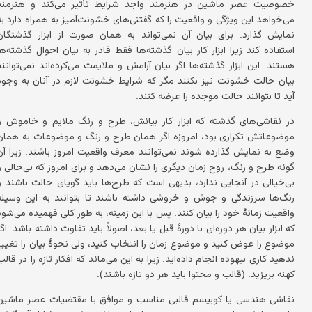
خصوصیت عصر ماشین در هنرمند واجد شرایط تأثیر می‌کند و هنرمند
می‌خواهد این ویژگی و واقعیت را که گفتنی‌های خشونت‌آمیز به همراه دارد به
نمایش گذارد. برای بیان آن نمی‌تواند به همان صورت از ابزار گذشتگان
استفاده کند زیرا ابزار کار بیان گذشته‌ها فقط قادر به بیان احوال گذشته‌ها
هستند. این ابزار گذشته‌ها اگر بیان آرامش و ملایمت می‌کرده‌اند نمی‌توانند
بیان حالت خشونت نیز بکنند مگر که شرایط خشونت لازم در آنان به وجود
آید تا بتوانند حالت موجده را عرضه کنند.
در نقاشی‌های گذشته که ابزار کار بیانش، طرح و رنگ ملایم و خاموش و
موضوعاتش تکراری بود، امروزه اگر همان طرح و رنگ و موضوعات به همان
وضع به نمایش گذارده شوند نمی‌توانند معرف واقعیت امروز باشند. زیرا آن
گونه طرح و رنگ، روح زمان دیگری را نشان می‌دهد و برای امروز که بی‌حالی و
بی‌خیالی در آنجایی ندارد، بدیهی است که طرح‌ها باید گویای حالت باشند و
رنگ‌ها سرزندگی و جوش و خروشی داشته باشند تا بتوانند به این وسیله
واقعیت زمانهٔ خود را بیان کنند. پس با این زمینه، به طور کلی فهمیده می‌شود
که ابزار بیان هر دوره‌ای با دورهٔ قبل یا بعد، اصولاً باید تفاوت داشته باشد. اگر
موضوع را عوض کنید و موضوع زمان را انتخاب کنید، ولی نحوهٔ بیان را تغییر
ندهید کاری بیهوده انجام داده‌اید. زیرا به این می‌ماند که افکار تازه را در قالب
کهنه بریزید. (قالب و محتوا باید هر دو تازه باشند).
نقاشی هندسی یا کوبیسم قالبی مناسب و موافق با مقتضیات عصر ماشین