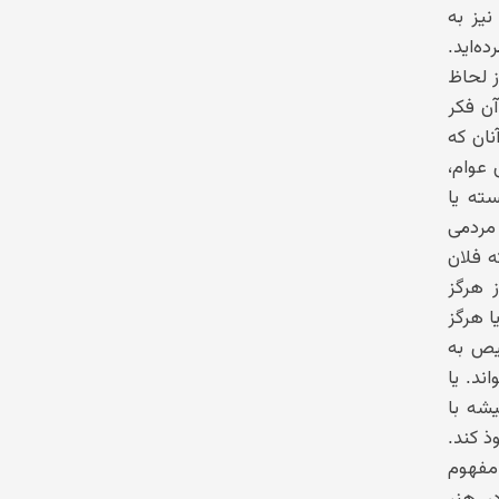
نیز به
ه‌اید.
ز لحاظ
آن فکر
نان که
 عوام،
سته یا
 مردمی
ه فلان
ز هرگز
ا هرگز
خیص به
ند. یا
شه با
ذ کند.
 مفهوم
ر هنر