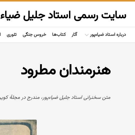
Ski
t
سایت رسمی استاد جلیل ضیاءپ
conten
درباره استاد ضیاءپور
آثار
کتاب‌ها
خروس جنگی
تئوری
ا
بیوگرافی
هنرمندان مطرود
گفتاوردها
مردم‌شناسی
تألیفات
متن سخنرانی استاد جلیل ضیاءپور، مندرج در مجلهٔ کویر، ۲۵ بهمن ۲۸
فعالیت‌ها