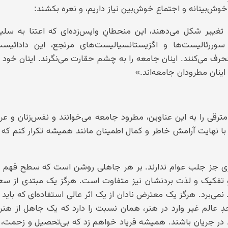
ح خوش‌بینانه و اجتماع خوش‌بین نیاز داریم، و نعره بکشند:
غییر شکل می‌دهند، این منحطانِ واپس‌زده‌ای که اعتنا به سلیق
ین سوررئالیست‌ها و اگزیستانسیالیست‌های مرتجع، این دادائیست
رف می‌کنند. اینان جامعه را به چشم حقارت می‌نگرند. اینان خود را
 اینان مطرودان جامعه‌اند.»
رقی را به این عناوین، مطرود جامعه می‌خوانند و نفس‌زنان و عرق
د با نهایت آرامش خاطر و کمال اطمینان مانند همیشه تکرار کنم که
نظری جز جلب عوام ندارند. بر هر جاهلی روشن است که سطح فهم ا
فکیک و لذت بردنشان نیز متفاوت است. هرگز یک مبتدی از سع
 نمی‌برد. هرگز یک معترض نادان از یک اثر عالی استفاده‌ای که باید ن
حدِ عالم غیر وارد در هنر، همان نسبت را دارد که یک جاهل از هن
ید در جریان باشند. همیشه فریاد خواهم زد که بی‌تحصیل و زحمت،