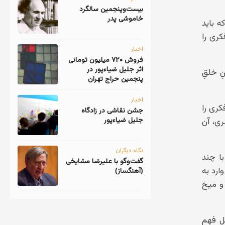
‎بیست‌و‌پنجمین سالگرد
خاموشی پدر
ه باید
کری را
اخبار
فروش ۷۲۰ میلیون تومانی
اثر جلیل ضیاءپور در
ِ خلقِ
پنجمین حراج تهران
اخبار
کری را
جشن نقاشی در زادگاه
جلیل ضیاءپور
ی، آن
نگاه دیگران
با چند
گفت‌وگو با علیرضا مشایخی
ارد به
(آهنگساز)
 و میخ
ل فهم