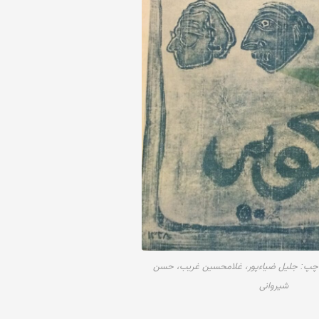
ٔ کویر، ۱۳۲۸؛ از چپ: جلیل ضیاءپور، غلامحسین غریب، حسن
شیروانی