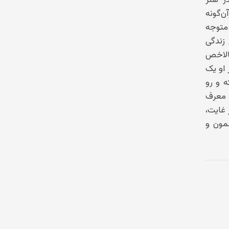
ن‌گونه
 متوجه
 زندگی
بالاخص
 او یک
 و رو
ه معرف
غایت،
مون و