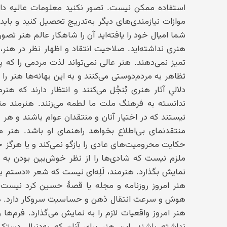
استفاده ممکن نیست. تصور نکنید معلومات عالیه دارید
موازات نیازمندی‌های دیگر به‌تدریج تحصیل کنید و بای
شما امیال خود را یافته‌اید آن را شاهکار عالم هنر تصو
هنری نداشته‌اید. صلاحیت انتقاد و اظهار نظر در هنر،
تمیز نمی‌دهند. هنر عالی نمی‌تواند لذت مردمی را که پ
تظاهر به مردم‌دوستی می‌کنند و به این بهانه‌ها هنر را 
دلالیِ آثار هنری بُنجُل می‌کنند و انتظار دارند که هن
ندانسته به فرهنگ ملت ما لطمه می‌زنند. هنرمند مترق
نیستند که در اختیار آنان و منتقدان عوام باشند و هر 
منتقدنمای بی‌اطلاع بخواهد راهنمای او باشد. هنر مت
حکایت محرومیت‌های عادی را بازگو نمی‌کند و یا هرگز خو
ملزم نیست که شادی‌ها را از نظر خوش‌بین بودن به زن
نمایش بگذارد. هنرمند، لَلِه‌ای نیست که شعر «دستم بگر
هنر امروز روزنامه و مجله یا قصهٔ حسین کرد نیست
هوش و سرعت انتقال ذهن و حساسیت سروکار دارد. هنر ا
هنر امروز واقعیات لازم را به نمایش می‌گذارد. فرم‌ها 
نداشته باشند. این هنر برای آنان که به‌دنبال دست