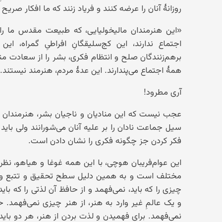
روزانهٔ آنان را عرضه کنند و فریاد زنند که ما افکار صری
«این هنرمندان مالیخولیایی، که طبیعت مقدس ما را ت
اجتماع ندارند، این کج‌سلیقگانِ افراطیِ گمراه، ا
برهم‌زنندگان صلح و انتظام فکری، بشر را از سعادت منح
همهٔ اجتماع می‌پندارند. این عدهٔ مردم، هنرمند نیستند.
آری مطرود!
عجب نیست که این منادیان و ناجیان بشر، هنرمندان مت
سیل جماعت نادان را بر علیه آنان می‌شورانند ولی بای
فکر کردن جز چگونه فکری را نشان دادن است.
این عوام‌فریبان هوچی، با این همه غوغا و هیاهو، 
مختلف است و به همین دلیل سطح تحقیق و تتبع و ت
چیزی را که باید، نمی‌فهمد و از حافظ آن لذتی را که باید
و یک عالمِ غیر وارد به هنر، از هنر چیزی نمی‌فهمد. 
نمی‌فهمد. برای فهمیدن و لذت بردن از هنر، هر دو با