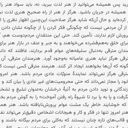
 پس همیشه می‌توانید از هنر لذت ببرید، نه، باید سواد هنر را 
د همیشه در جریان باشید. هرگز از هنر از راه صحیح هنری لذت نبرد
ر کرده‌اید و حال آن‌که شاید هرگز صلاحیت این‌چنین اظهار نظری را ا
 از آنِ مردمی نیست که چگونگی فکر کردن را از چگونه نشان دادن 
رورش لازم ندارند، تأمین کند. حتی این منتقدانِ مردم‌دوست هم، آ
برای خلقِ به‌هم‌فشرده می‌خواهند و به جبر و عنف در بازار هنر برای
رمندان مترقی به‌دنبال سلیقه‌های عوام قدم بردارند، غافلند که دان
ی هرگز نباید هنری عامیانه به‌وجود آورد. هنرمندان مترقی، آن
گونه که آن‌ها بخواهند ایجاد اثر کنند. هنرمند مترقی کسی نیست ک
رقی هرگز نمی‌تواند نمایندهٔ منویّات عادی مردم باشد. هنر امرو
د را مجاز نمی‌داند که حتی محرومیت‌های غیر عادی را بیان کند و ی
دگانی و نوید دادن مردم به آتیهٔ درخشان به‌عنوان تبلیغ و تش
فت و پا به پا برد تا شیوهٔ راه رفتن آموخت» را به گوش مردم بخوا
 که خوشایند خاطرِ یک مشت عوام پرورش‌نایافته باشد. هنر همی
مروز تنها در فکر و کار و هیجانات اشخاص دقیق‌تر می‌تواند نفو
و قالب‌های تازه چنان نیستند که به‌کلی برای مردم بیگانه باشند و
ک می‌گردند بیگانه است و برای آنان که معلومات تدریجی کافی د