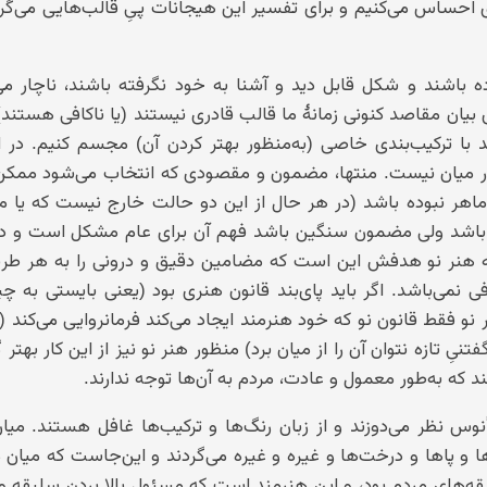
ای احساس می‌کنیم و برای تفسیر این هیجانات پیِ قالب‌هایی می‌گر
باشند و شکل قابل دید و آشنا به خود نگرفته باشند، ناچار می
 بیان مقاصد کنونی زمانهٔ ما قالب قادری نیستند (یا ناکافی هستند)
با ترکیب‌بندی خاصی (به‌منظور بهتر کردن آن) مجسم کنیم. در ای
ر میان نیست. منتها، مضمون و مقصودی که انتخاب می‌شود ممک
 ماهر نبوده باشد (در هر حال از این دو حالت خارج نیست که یا 
 باشد ولی مضمون سنگین باشد فهم آن برای عام مشکل است و در 
 هنر نو هدفش این است که مضامین دقیق و درونی را به هر طری
ی نمی‌باشد. اگر باید پای‌بند قانون هنری بود (یعنی بایستی به چ
و فقط قانون نو که خود هنرمند ایجاد می‌کند فرمانروایی می‌کند (
یِ تازه نتوان آن را از میان برد) منظور هنر نو نیز از این کار بهتر 
د که به‌طور معمول و عادت، مردم به آن‌ها توجه ندارند.
وس نظر می‌دوزند و از زبان رنگ‌ها و ترکیب‌ها غافل هستند. میان
ا و پاها و درخت‌ها و غیره و غیره می‌گردند و این‌جاست که میان 
سلیقه‌های مردم بود، و این هنرمند است که مسئول بالا بردن سلیقه