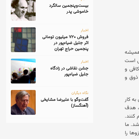
‎بیست‌و‌پنجمین سالگرد
خاموشی پدر
اخبار
فروش ۷۲۰ میلیون تومانی
اثر جلیل ضیاءپور در
پنجمین حراج تهران
همیشه
نی است
اخبار
جشن نقاشی در زادگاه
کافی و
جلیل ضیاءپور
 ذوق و
نگاه دیگران
به کار
گفت‌وگو با علیرضا مشایخی
(آهنگساز)
، هدف
کنند.
شد. ما
وها را