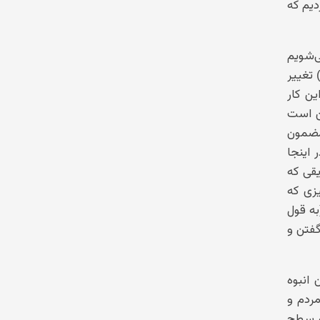
دیم که
‌شویم
 تغییر
ن کار
ن است
مضمون
اینجا
قی که
یزی که
به قول
گفتن و
 انبوه
مردم و
 و سطح