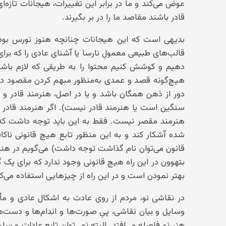
عوض می‌کند و ما در برابر این تغییرات، هیجانات تازه‌
قادر باشند مقاصد ما را در بر بگیرند.
بدیهی است که این هیجانات چنانچه هنوز نورس بوده 
قالب‌های طبیعی معمولِ نارسا یا آشنای عادی را که برای
دهیم و کوشش کنیم محتوا را به طریقی که لازم باشد 
هیچ‌گونه قصد و عمدی به‌منظور مبهم کردن مقصود د
دور از ذهن همگان باشد و یا در اصل، هنرمند قادر و
سنگین است یا هنرمند قادر نیست). اگر هنرمند قادر
هنرمند مقصر نیست. فقط به این باید توجه داشت که
شده آشکار کند و به این منظور تابع هیچ قانونی ناکاف
قانون می‌توان نام گذاشت توجه داشت) می‌گویم در هنر ن
بتهوون در این راه هیچ قانونی وجود ندارد که برای یک گفتن
بهتر نمودن است و در این راه از چیزهایی استفاده می‌کن
در نقاشی نو، مردم از روی عادت به اشکال عادی و مأن
وسایل و بیان نقاشی، پیِ صورت‌ها و اندام‌ها و دست‌ه
هنر نو فاصله می‌افتد. البته نمی‌توان تابع عادات و 