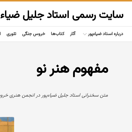
Ski
t
سایت رسمی استاد جلیل ضیاءپ
conten
درباره استاد ضیاءپور
آثار
کتاب‌ها
خروس جنگی
تئوری
ا
بیوگرافی
مفهوم هنر نو
گفتاوردها
مردم‌شناسی
تألیفات
متن سخنرانی استاد جلیل ضیاءپور در انجمن هنری خروس جنگی؛ درج
فعالیت‌ها