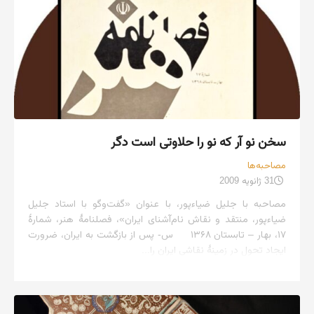
سخن نو آر که نو را حلاوتی است دگر
مصاحبه‌ها
31 ژانویه 2009
مصاحبه با جلیل ضیاءپور، با عنوان «گفت‌وگو با استاد جلیل
ضیاءپور، منتقد و نقاش نام‌آشنای ایران»، فصلنامهٔ هنر، شمارهٔ
۱۷، بهار – تابستان ۱۳۶۸ س- پس از بازگشت به ایران، ضرورت
ایجاد تحول در زمینهٔ نقاشی ایران را...