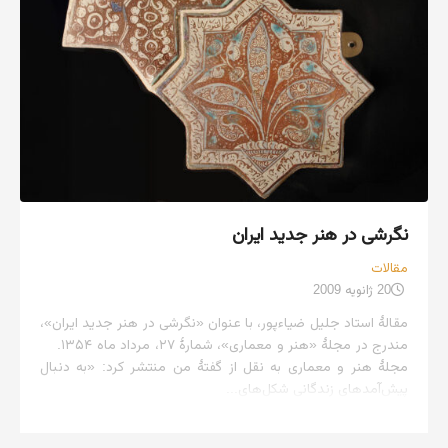
نگرشی در هنر جدید ایران
مقالات
20 ژانویه 2009
مقالهٔ استاد جلیل ضیاءپور، با عنوان «نگرشی در هنر جدید ایران»،
مندرج در مجلهٔ «هنر و معماری»، شمارهٔ ۲۷، مرداد ماه ۱۳۵۴.
مجلهٔ هنر و معماری به نقل از گفتهٔ من منتشر کرد: «به دنبال
پیش‌آمدهای زندگانی شکل‌های...