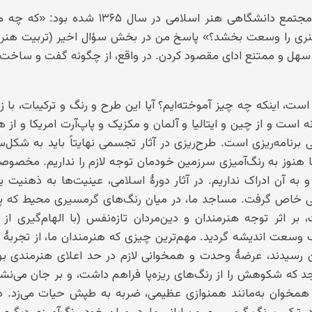
فراموش نمی‌کنم پرسش‌هایی را که از من در سمینار مجتمع دانشگاهی هنر اسلامی در سال ۵
نری را وسعت بخشد؟» پاسخ من در بخش سؤال اخیر (تربیت هنری
سهل و ممتنع ادای مقصود کردن. در واقع، از چگونه گفت و ساخت 
ت، اینکه چه چیز آموخته‌ایم؟ آیا این طرح و رنگ و ترکیبات، با ز
 است و از چین و ایتالیا و آلمان و مکزیک و پاپ‌آرت امریکا و از 
نامه‌ریزی است. طرح‌ریزی در آثار تجسمی نهایتاً باید به شکل‌س
 هنوز به رنگ‌آمیزی سرزمین خودمان توجه لازم را نداریم. مخصوصاً
م و به آن ادراک نداریم. در آثار دورهٔ اسلامی، عینیت‌ها به ذهنیت یک
یفیتی خاص گرفت. مساجد ما، در میان رنگ‌های گرمسیری محیط که
ر اثر توجه هنرمندان و دین‌مردان تازه‌نفس (با الهام‌گیری از
 وسعت اندیشه گردید. مهم‌ترین چیزی که هنرمندان ما، از تجربهٔ
 رسیدند، عرضهٔ وحدت و همخوانی لازم در حد اعلای هنرمندی بود.
 که شکوهش را از رنگ‌های ریزه‌پا فراهم داشت، و بر جان می‌ن
مخوان به‌مانند همنوازی عظیمی، ضربه به طپش حیات می‌زد. د
 ترکیب رنگ گرمسیری و بیابانی ما، در میان خود، رنگ‌آمیزی دیگر