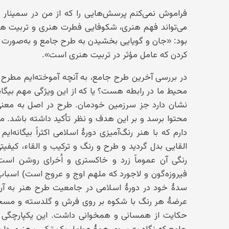
می‌تواند فهم هنری، شکوفایی فطرت هنری و تربیت ه
بود: «جان و گویایی بخشیدن به طرح جامع و به‌صورت 
کردن که عامل مؤثر در تربیت هنری است».
در بررسی آخرین طرح جامع، به آنچه آموخته‌ایم مطرح اس
محیط ما در رابطه هست؟ یا که از این ویژگی مهم بیگانه
نشان دارد جز سرزمین خودمان. طرح در اصل به معنی بر
محتوا برسد و بر این هدف و نظر تأکید داشته باشد. ما
دارم که با هنر رنگ‌آمیزی دورهٔ اسلامی اکثراً بیگانه‌ای
القایی بدل گردید و طرح و رنگ و ترکیب و القاء، ک
رنگی آن عموماً زرد و خاکستری و اُخرای روشن است، ب
فیروزه‌گون و لاجورد که ملهم اوج و عروج است) اسباب
سدهٔ خود در دورهٔ اسلامی در جامعیت طرح هنر به آن
عرضهٔ هر رنگ با شکوه بر روی فرش و گلدسته و مسجد
حکایت از همسانی و همخوانی داشت. این یکپارچگی ه
جامع که نگاه به سوی همهٔ عوامل یک ترکیب هنری دارد،