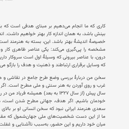
کاری که ما انجام می‌دهیم بر مبنای هدفی است که با
بینش باشد، به همان اندازه کار بهتر خواهیم داشت. اندیش
خصیصهٔ اندیشهٔ بهتر باشد. این، بسته به هنرمند است 
مشخصه را پی‌گیری می‌کند: یکی عناصر ظاهری کار و 
درون، با عناصر بیرونی که وسیلهٔ اول است سروکار داریم
که وسایل برقراری ارتباطند و ذهنیت و هدف را بازگو می‌ک
سخن من دربارهٔ بررسی وضع طرح جامع در نقاشی و هویت
غرب و روی آوردن به هنر سنتی و ملی مطرح است. اگر ح
سال پیش (از سال ۱۳۲۷ به بعد) همیشه 
خودمان باشیم. اگر هدف، جهانی مطرح شدن است، می‌
سعدی هنرمند ایرانی نبود که سخن انسانی او بر بالای
ما از این دست شخصیت‌های ملی جهان‌شمول که مقلد نب
میان خود داریم و این حضور، به‌سبب ناآشنایی و غفلت