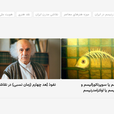
رنیسم در ایران
موزه هنرهای معاصر
نقاشی مدرن ایران
نقد هنری
هویت ملی 
 یا سوپرناتورالیسم و
نفوذ بُعد چهارم (زمان نسبی) در نقاش
م یا اولترامدرنیسم