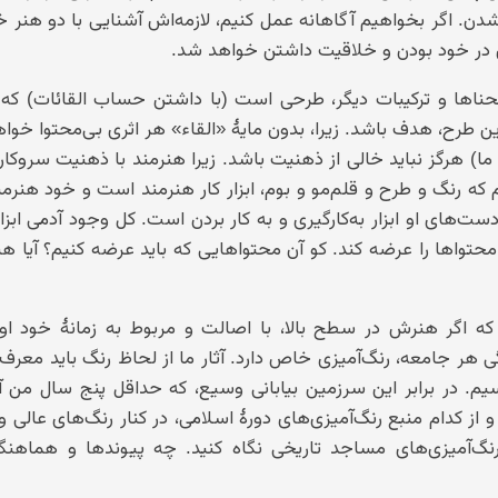
شدن. اگر بخواهیم آگاهانه عمل کنیم، لازمه‌اش آشنایی با دو هنر 
ی در خود بودن و خلاقیت داشتن خواهد شد.
حناها و ترکیبات دیگر، طرحی است (با داشتن حساب القائات) که ب
این طرح، هدف باشد. زیرا، بدون مایهٔ «القاء» هر اثری بی‌محتوا خواه
ا) هرگز نباید خالی از ذهنیت باشد. زیرا هنرمند با ذهنیت سروکار 
 که رنگ و طرح و قلم‌مو و بوم، ابزار کار هنرمند است و خود هنرم
ست‌های او ابزار به‌کارگیری و به کار بردن است. کل وجود آدمی ابز
محتواها را عرضه کند. کو آن محتواهایی که باید عرضه کنیم؟ آیا ه
 اگر هنرش در سطح بالا، با اصالت و مربوط به زمانهٔ خود او 
هر جامعه، رنگ‌آمیزی خاص دارد. آثار ما از لحاظ رنگ باید معرف
یم. در برابر این سرزمین بیابانی وسیع، که حداقل پنج سال من آن
از کدام منبع رنگ‌آمیزی‌های دورهٔ اسلامی، در کنار رنگ‌های عالی 
نگ‌آمیزی‌های مساجد تاریخی نگاه کنید. چه پیوندها و هماهنگی