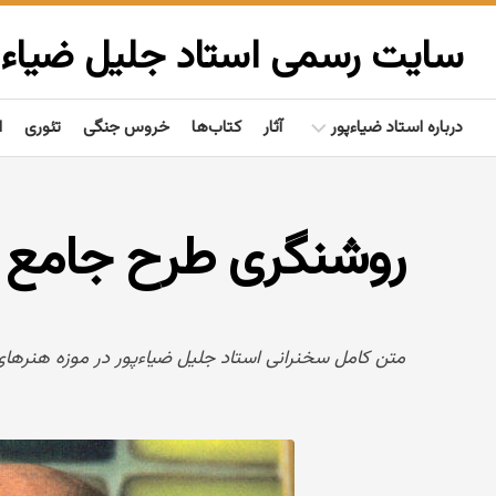
Ski
t
سایت رسمی استاد جلیل ضیاءپ
conten
درباره استاد ضیاءپور
آثار
کتاب‌ها
خروس جنگی
تئوری
ا
بیوگرافی
روشنگری طرح جامع
گفتاوردها
مردم‌شناسی
تألیفات
متن کامل سخنرانی استاد جلیل ضیاءپور در موزه هنرهای مع
فعالیت‌ها