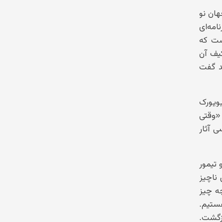
هان نو
امه‌ای
ست که
کیف آن
ند گفت
یویورک
 «وقتی
ی آثار
 تیمور
 ناچیز
چه چیز
ستیم.
ازگشت.