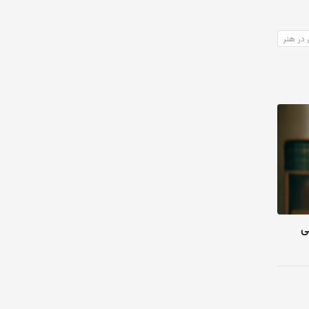
در هنر
ی