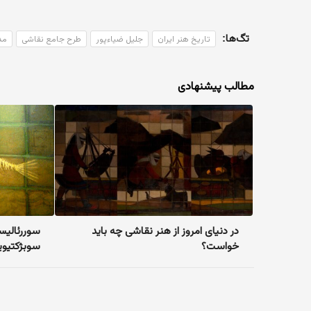
تگ‌ها:
تاریخ هنر ایران
جلیل ضیاءپور
طرح جامع نقاشی
مد
مطالب پیشنهادی
در دنیای امروز از هنر نقاشی چه باید
سوررئالیسم
خواست؟
سوبژکتیویس