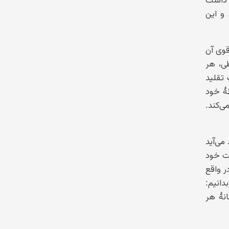
و این
قوی آن
ی، هر
تقلید
هٔ خود
ی‌کند.
ی‌آید
یت خود
ر واقع
انیم:
نهٔ هر