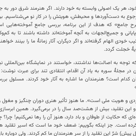
د، هر یک اصولی وابسته به خود دارند. اگر هنرمند شرق دور به ج
 رجوع به دست‌آوردها و محیطش، هویتش را در کار نو می‌شناسیم. برن
رح جامع» که هدف از این برنامه، بررسی جامع آموخته‌هایی ا
ایانی و جمیع‌الجهات به آنچه آموخته‌اند داشته باشند تا به کم‌و
ب خودی الهام گرفته‌اند و اگر دیگران، آثار زمانهٔ ما را بینند خواه
ایهٔ خجلت گردد.
ه توجه به اصالت‌ها نداشتند، خواستند در نمایشگاه بین‌المللی ن
ن در مجلهٔ سوره به یاد آن اقدام، انتقادی تند برای عبرت نوشت:
ان کدام است؟ هنرمندان ما اشاره به آثار خود کردند. مسئول بررس
ی و هویت ملی است». ما هنوز تأثیر هنری دوران چنگیز و مغول و
 و این تقلید، بیش از هشت‌صد سال را در برمی‌گیرد. همین ابرسازی
ی که حکایت از طوفان و باد دارد، هنوز آن را رها نمی‌کنیم! چرا؟ 
 کرده است. جز اینکه بگوییم: ضعف خود ما است که اسیر تقلید ه
پیش) شرّ این تقلید را از سر هنرمندان ما کم کردند. ولی دوباره ب