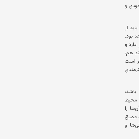
خودی و
اید از
د بود.
دارد و
ند هم،
ار است
نرمندی
باشد،
 محیط
‌ها را
و عمیق
‌ها و