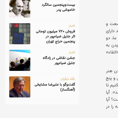
‎بیست‌و‌پنجمین سالگرد
خاموشی پدر
سعت و
اخبار
 دارای
فروش ۷۲۰ میلیون تومانی
اثر جلیل ضیاءپور در
ما، دو
پنجمین حراج تهران
دن به
القاء»
اخبار
جشن نقاشی در زادگاه
جلیل ضیاءپور
دن هنر
 و پنج
نگاه دیگران
گفت‌وگو با علیرضا مشایخی
کنیم تا
(آهنگساز)
. آیا
ت؟ آیا
را در