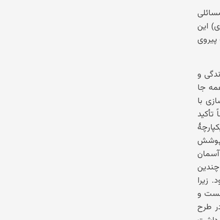
۱۳۶ شده بود: «که چه مسائلی
) این
پیروی
ندگی و
همه جا
ازی با
 تأکید
پارچهٔ
 پوشش
 آسمان
 چندین
 زیرا
شست و
ر طرح
ی داشت