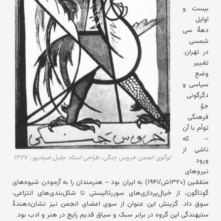
بیست و
اوایل
دهۀ سی
شمسی
در تهران.
تغییر
وضع
سیاسی و
دگرگونی
جوّ
فرهنگی
توأم با آن
– که
ناشی از
لوگوی انجمن خروس جنگی، طراحی استاد جلیل ضیاءپور، ۱۳۲۷
ورود
نیروهای
متفقین (۱۳۲۰ش/۱۹۴۱) به ایران بود – هنرمندان را به آزمودن شیوه‌های
گوناگون، از خیال‌پردازی‌های سوررئالیستی تا شکل‌بندی‌های انتزاعی،
سوق داد. گزینش این عنوان از سوی اعضای انجمن نیز نشان‌دهندۀ
ستیهندگی این گروه در برابر سبک و سیاق قدیم رایج در هنر و ادب بود.