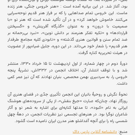
بود، آغاز شد. در این بیانیه آمده است : «هنر خروس جنگی، هنر زنده
ماست. این خروس تمام صداهایی را که بر فراز هنر قدیم نوحه‌سرایی
می‌کنند خاموش خواهد کرد» و در آن تأکید شده است که هنر نو «با
صمیمیت با درون» و به عنوان «گذرگاه آفرینش» و «گسیختن
قراردادها» و «تکیه تفکر هنرمند بر دانش نوین»، «نبرد بی‌رحمانه بر
ضد تمام سنن و قوانین هنری گذشته» و «نابودی کلیه مجامع طرفدار
هنر قدیم» را شعار خود می‌داند. در این دوره، جلیل ضیاءپور از عضویت
در هیئت تحریریه کناره گرفت.
دورۀ دوم در چهار شماره، از اول اردیبهشت تا ۱۵ خرداد ۱۳۳۰، منتشر
شد و با توقف انتشار آن، اخلاف انجمن در ۱۳۳۲ش، نشریۀ پنجه
خروس را، به سردبیری بهمن محصص، بنیان نهادند که آن نیز عمر کمی
داشت.
نحوۀ نگرش و روحیۀ بانیان این انجمن تأثیری جدّی در فضای هنری آن
روزگار نهاد، چنان‌که عبارت «جیغ بنفش»، از یکی از سروده‌های هوشنگ
ایرانی به نام «کبود»، تا مدتها کنایه‌ای برای اشاره به شعر نو و آثار
شاعران نوگرا بود. در هنرهای تجسمی نیز نظریات انجمن، در دهۀ چهل
شمسی راه را برای آنچه آغداشلو هنر مدرن ایران نامیده است گشود.
منبع:
دانشنامه آنلاین پارس داک