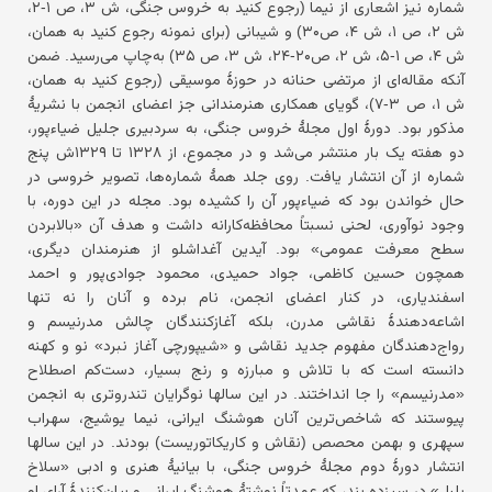
شماره نیز اشعاری از نیما (رجوع کنید به خروس جنگی، ش ۳، ص ۱-۲،
ش ۲، ص ۱، ش ۴، ص۳۰) و شیبانی (برای نمونه رجوع کنید به همان،
ش ۴، ص ۱-۵، ش ۲، ص۲۰-۲۴، ش ۳، ص ۳۵) به‌چاپ می‌رسید. ضمن
آنکه مقاله‌ای از مرتضی حنانه در حوزۀ موسیقی (رجوع کنید به همان،
ش ۱، ص ۳-۷)، گویای همکاری هنرمندانی جز اعضای انجمن با نشریۀ
مذکور بود. دورۀ اول مجلۀ خروس جنگی، به سردبیری جلیل ضیاءپور،
دو هفته یک بار منتشر می‌شد و در مجموع، از ۱۳۲۸ تا ۱۳۲۹ش پنج
شماره از آن انتشار یافت. روی جلد همۀ شماره‌ها، تصویر خروسی در
حال خواندن بود که ضیاءپور آن را کشیده بود. مجله در این دوره، با
وجود نوآوری، لحنی نسبتاً محافظه‌کارانه داشت و هدف آن «بالابردن
سطح معرفت عمومی» بود. آیدین آغداشلو از هنرمندان دیگری،
همچون حسین کاظمی، جواد حمیدی، محمود جوادی‌پور و احمد
اسفندیاری، در کنار اعضای انجمن، نام برده و آنان را نه تنها
اشاعه‌دهندۀ نقاشی مدرن، بلکه آغازکنندگان چالش مدرنیسم و
رواج‌دهندگان مفهوم جدید نقاشی و «شیپورچی آغاز نبرد» نو و کهنه
دانسته است که با تلاش و مبارزه و رنج بسیار، دست‌کم اصطلاح
«مدرنیسم» را جا انداختند. در این سالها نوگرایان تندروتری به انجمن
پیوستند که شاخص‌ترین آنان هوشنگ ایرانی، نیما یوشیج، سهراب
سپهری و بهمن محصص (نقاش و کاریکاتوریست) بودند. در این سالها
انتشار دورۀ دوم مجلۀ خروس جنگی، با بیانیۀ هنری و ادبی «سلاخ
بلبل» در سیزده بند، که عمدتاً نوشتۀ هوشنگ ایرانی و بیان‌کنندۀ آرای او