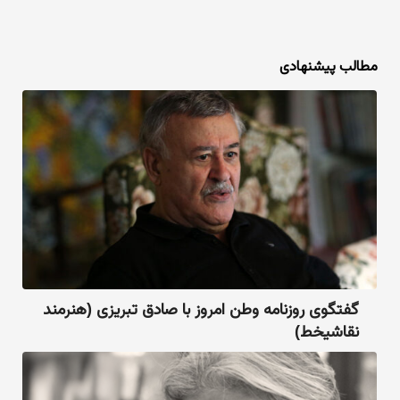
مطالب پیشنهادی
گفتگو‌ی روزنامه وطن‌ امروز با صادق تبریزی (هنرمند
نقاشیخط)