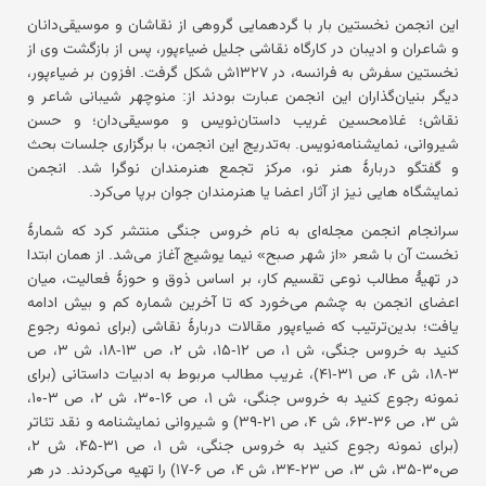
این انجمن نخستین بار با گردهمایی گروهی از نقاشان و موسیقی‌دانان
و شاعران و ادیبان در کارگاه نقاشی جلیل ضیاءپور، پس از بازگشت وی از
نخستین سفرش به فرانسه، در ۱۳۲۷ش شکل گرفت. افزون بر ضیاءپور،
دیگر بنیان‌گذاران این انجمن عبارت بودند از: منوچهر شیبانی شاعر و
نقاش؛ غلامحسین غریب داستان‌نویس و موسیقی‌دان؛ و حسن
شیروانی، نمایشنامه‌نویس. به‌تدریج این انجمن، با برگزاری جلسات بحث
و گفتگو دربارۀ هنر نو، مرکز تجمع هنرمندان نوگرا شد. انجمن
نمایشگاه هایی نیز از آثار اعضا یا هنرمندان جوان برپا می‌کرد.
سرانجام انجمن مجله‌ای به نام خروس جنگی منتشر کرد که شمارۀ
نخست آن با شعر «از شهر صبح» نیما یوشیج آغاز می‌شد. از همان ابتدا
در تهیۀ مطالب نوعی تقسیم کار، بر اساس ذوق و حوزۀ فعالیت، میان
اعضای انجمن به چشم می‌خورد که تا آخرین شماره کم و بیش ادامه
یافت؛ بدین‌ترتیب که ضیاءپور مقالات دربارۀ نقاشی (برای نمونه رجوع
کنید به خروس جنگی، ش ۱، ص ۱۲-۱۵، ش ۲، ص ۱۳-۱۸، ش ۳، ص
۳-۱۸، ش ۴، ص ۳۱-۴۱)، غریب مطالب مربوط به ادبیات داستانی (برای
نمونه رجوع کنید به خروس جنگی، ش ۱، ص ۱۶-۳۰، ش ۲، ص ۳-۱۰،
ش ۳، ص ۳۶-۶۳، ش ۴، ص ۲۱-۳۹) و شیروانی نمایشنامه و نقد تئاتر
(برای نمونه رجوع کنید به خروس جنگی، ش ۱، ص ۳۱-۴۵، ش ۲،
ص۳۰-۳۵، ش ۳، ص ۲۳-۳۴، ش ۴، ص ۶-۱۷) را تهیه می‌کردند. در هر