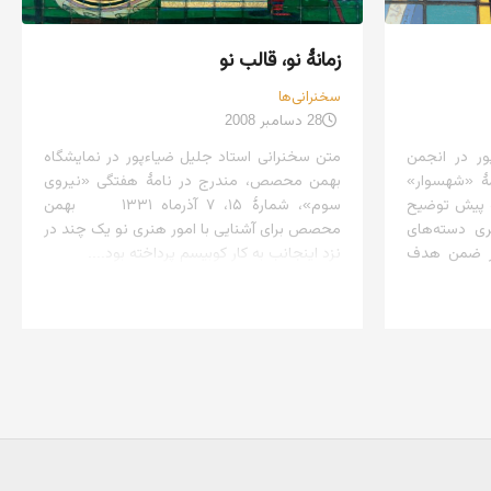
زمانهٔ نو، قالب نو
سخنرانی‌ها
28 دسامبر 2008
ور در انجمن
متن سخنرانی استاد جلیل ضیاءپور در نمایشگاه
هٔ «شهسوار»
بهمن محصص، مندرج در نامهٔ هفتگی «نیروی
هر ۱۳۲۹ دفعهٔ پیش توضیح
سوم»، شمارهٔ ۱۵، ۷ آذرماه ۱۳۳۱ بهمن
ری دسته‌های
محصص برای آشنایی با امور هنری نو یک چند در
ر ضمن هدف
نزد اینجانب به کار کوبیسم پرداخته بود....