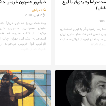
حمدرضا رشیدی‌فر با ایرج
ضیاءپور همچون خروس جنگ
قاش)
نگاه دیگران
2 فوریه 2010
یادداشت پرویز کلانتری دربارهٔ جلی
عنوان «ضیاءپور همچون خر
درضا رشیدی‌فر با ایرج اسکندری
برگرفته از کتاب «نیچه نه فق
وان «سیر تحولات هنر مدرن ایران
 هنرمندان نوپرداز ایرانی»، سایت
قوقولی قو! خروس می‌خواند از
خلوت ده از نشیب...