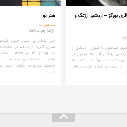
لری بورگز – اردشیر ارژنگ و
هنر نو
سخنرانی‌ها
14 ژانویه 2009
متن سخنرانی استاد جلیل ضیاءپ
هنری گیتی؛ درج‌شده در هفته‌نام
لیل ضیاءپور، با عنوان «دیداری از
(شمارهٔ ۴)، ۲۴ م
اردشیر ارژنگ و آثار او»، مندرج در
دادم که تمایلات و تظاهرات هن
هفته‌نامهٔ «دنیای جدید»، شمارهٔ ۶، دوشنبه ۱۵
مختلف مردم ما چگونه است. د
اد ۱۳۴۶. کار بی‌بند و باری و تقلید در هنر
هنر نو...
ه...