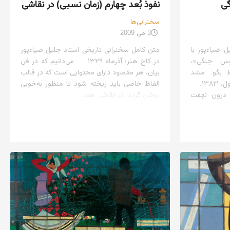
ی
نفوذ بُعد چهارم (زمان نسبی) در نقاشی
سخنرانی‌ها
3 می 2009
ل ضیاءپور با
متن کامل سخنرانی تاریخی استاد جلیل ضیاءپور
وس جنگی»،
در کاخ هنر؛ آذرماه ۱۳۲۹ می‌دانیم که در فن
ط بگو: مشد
بیان، هر مقصود دارای محتوایی است که در قالب
اسماعیل»، نشر آبی، تهران، چاپ اول، ۱۳۸۳.
الفاظ خاصی باید ریخته شود تا منظور به‌خوبی
 درون نهفت
روشن گردد. در نقاشی هم،...