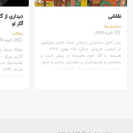
نقاشی
دیداری از گا
آثار او
سخنرانی‌ها
7 فوریه 2009
مقالات
18 ژانویه 2009
متن کامل سخنرانی تاریخی استاد جلیل ضیاءپور
در انجمن خروس جنگی؛ ۲۵ بهمن ۱۳۲۸
مقالهٔ استاد ج
هنرمند با آثار خود همیشه در پیش است و
گالری بورگز – 
منتقدان و هنرشناسان و مفسران مبادی و اصول
هنری از دنبال می‌دوند. باقی گزارشات و...
خرد
جویان ایرانی ک
سایت رسمی استاد جلیل ضیاءپور