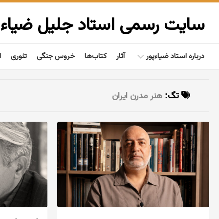
Ski
t
سایت رسمی استاد جلیل ضیاءپ
conten
درباره استاد ضیاءپور
آثار
کتاب‌ها
خروس جنگی
تئوری
ا
بیوگرافی
تگ:
هنر مدرن ایران
گفتاوردها
مردم‌شناسی
تألیفات
فعالیت‌ها