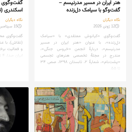
هنر ایران در مسیر مدرنیسم –
گفت‌وگوی م
گفت‌وگو با سیامک دل‌زنده
اسکندری (ن
نگاه دیگران
نگاه دیگران
12 ژوئن 2026
15 سپتامبر 2010
گفت‌وگوی «کیانوش معتقدی» با «سیامک
گفت‌وگوی محم
دل‌زنده»، با عنوان «هنر ایران در مسیر
(نقاش)، با عن
مدرنیسم»، دربارهٔ انجمن «خروس جنگی»،
و فعالیت برخی
مندرج در مجلهٔ تخصصی هنرهای تجسمی
ایران صدا، ۴ تیرماه ۱۳۸۹
«پشت‌بام»، شمارهٔ ۲، تابستان ۱۳۹۸، صص ۳۴
تا ۵۵.