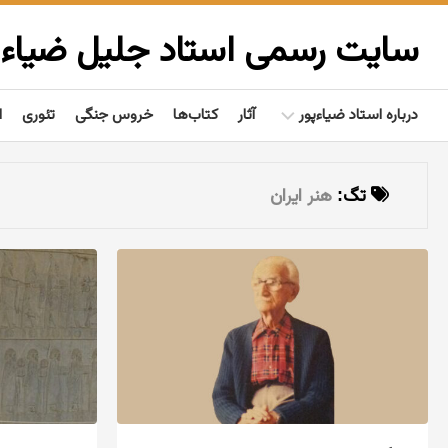
Ski
t
سایت رسمی استاد جلیل ضیاءپ
conten
درباره استاد ضیاءپور
آثار
کتاب‌ها
خروس جنگی
تئوری
ا
بیوگرافی
تگ:
هنر ایران
گفتاوردها
مردم‌شناسی
تألیفات
فعالیت‌ها