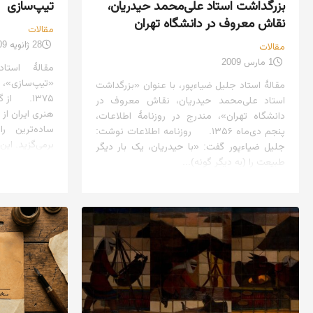
بزرگداشت استاد علی‌محمد حیدریان،
تیپ‌سازی
نقاش معروف در دانشگاه تهران
مقالات
28 ژانویه 2009
مقالات
1 مارس 2009
مقالهٔ است
«تیپ‌سازی»، م
مقالهٔ استاد جلیل ضیاءپور، با عنوان «بزرگداشت
۱۳۷۵. از 
استاد علی‌محمد حیدریان، نقاش معروف در
هنری ایران از
دانشگاه تهران»، مندرج در روزنامهٔ اطلاعات،
ساده‌ترین ر
پنجم دی‌ماه ۱۳۵۶. روزنامه اطلاعات نوشت:
برمی‌گزید. این
جلیل ضیاءپور گفت: «با حیدریان، یک بار دیگر
طبیعت را (به دیگر گونه)...