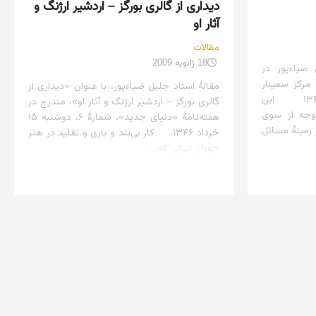
دیداری از گالری بورگز – اردشیر ارژنگ و
آثار او
مقالات
18 ژانویه 2009
ضیاءپور در
مرکز سمینار
مقالهٔ استاد جلیل ضیاءپور، با عنوان «دیداری از
حکمت هنر اسلامی)؛ ۱۲ آبان ۱۳۶۵ این
گالری بورگز – اردشیر ارژنگ و آثار او»، مندرج در
وحه از سوی
هفته‌نامهٔ «دنیای جدید»، شمارهٔ ۶، دوشنبه ۱۵
زمینهٔ مسائل
خرداد ۱۳۴۶. کار بی‌بند و باری و تقلید در هنر
جویان ایرانی که...