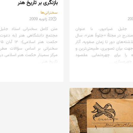
بازنگری بر تاریخ هنر
سخنرانی‌ها
22 ژانویه 2009
اد جلیل ضیاءپور، با عنوان
متن کامل سخنرانی استاد جلیل 
ندرج در مجلهٔ «جلوهٔ هنر»، سال
مجتمع دانشگاهی هنر (به دعوت 
گذشته‌های دور تا زمان صفویه، آثار
 جهت بیان تصویری، طبیعتی‌ترین و
سخنرانی بر اساس سؤالات مطر
اه را برای چهره‌نمایی مقصود
مرکز سمینار حکمت هنر اسلامی در 
 چهره‌سازی...
تاریخ هنر...