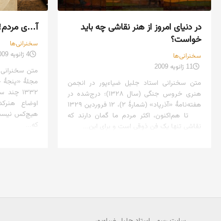
در دنیای امروز از هنر نقاشی چه باید
آ…ی مردم! ه
خواست؟
سخنرانی‌ها
4 ژانویه 2009
سخنرانی‌ها
11 ژانویه 2009
متن سخنرانی 
متن سخنرانی استاد جلیل ضیاءپور در انجمن
۱۳۳۲ چند
هنری خروس جنگی (سال ۱۳۲۸)؛ درج‌شده در
اوضاع هنرکد
هفته‌نامهٔ «آذرپاد» (شمارهٔ ۲)، ۱۲ فروردین ۱۳۲۹
هیچ‌کس نیست 
تا هم‌اکنون، اکثر مردم ما گمان دارند که
که...
نقاشی تنها یک فن ذوقی است و برای این...
سایت رسمی استاد جلیل ضیاءپور