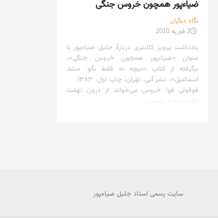
ضیاءپور همچون خروس جنگی
نگاه دیگران
2 فوریه 2010
یادداشت پرویز کلانتری دربارهٔ جلیل ضیاءپور با
عنوان «ضیاءپور همچون خروس جنگی»،
برگرفته از کتاب «نیچه نه فقط بگو: مشد
اسماعیل»، نشر آبی، تهران، چاپ اول، ۱۳۸۳.
قوقولی قو! خروس می‌خواند از درون نهفت
خلوت ده از نشیب...
سایت رسمی استاد جلیل ضیاءپور