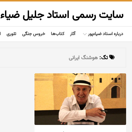
Ski
t
سایت رسمی استاد جلیل ضیاءپ
conten
درباره استاد ضیاءپور
آثار
کتاب‌ها
خروس جنگی
تئوری
ا
بیوگرافی
تگ:
هوشنگ ایرانی
گفتاوردها
مردم‌شناسی
تألیفات
فعالیت‌ها