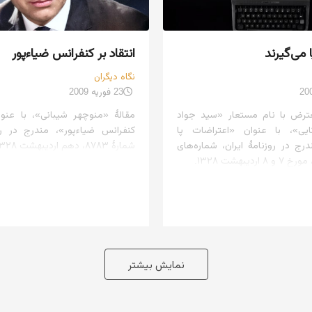
 می‌گیرند
انتقاد بر کنفرانس ضیاءپور
نگاه دیگران
23 فوریه 2009
ترض با نام مستعار «سید جواد
مقالهٔ «منوچهر شیبانی»، با عنوا
ایی»، با عنوان «اعتراضات پا
کنفرانس ضیاءپور»، مندرج در روزن
درج در روزنامهٔ ایران، شماره‌های
شمارهٔ ۸۷۸۳، دهم اردیبهشت ۱۳۲۸.
نمایش بیشتر