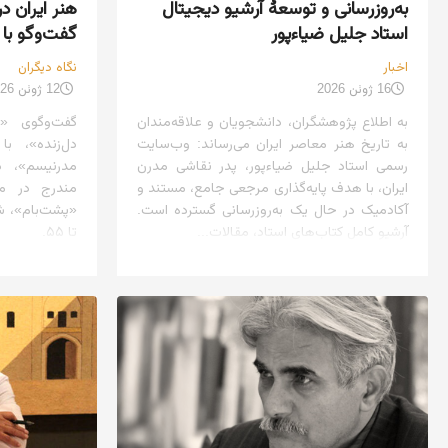
به‌روزرسانی و توسعهٔ آرشیو دیجیتال
هنر ایران 
استاد جلیل ضیاءپور
گفت‌وگو با 
اخبار
نگاه دیگران
16 ژوئن 2026
12 ژوئن 2026
به اطلاع پژوهشگران، دانشجویان و علاقه‌مندان
گفت‌وگوی «
به تاریخ هنر معاصر ایران می‌رساند: وب‌سایت
دل‌زنده»، ب
رسمی استاد جلیل ضیاءپور، پدر نقاشی مدرن
مدرنیسم»، د
ایران، با هدف پایه‌گذاری مرجعی جامع، مستند و
مندرج در م
آکادمیک در حال یک به‌روزرسانی گسترده است.
آرشیو کامل کتاب‌های استاد، مقالات...
تا ۵۵.