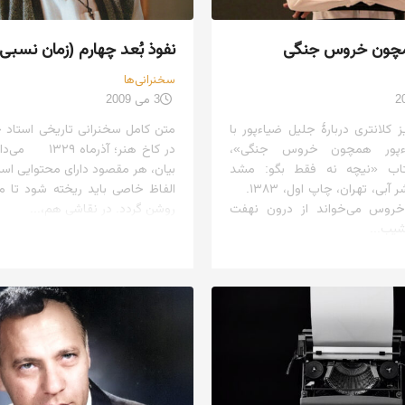
مچون خروس جنگی
نفوذ بُعد چهارم (زمان نسبی
سخنرانی‌ها
3 می 2009
 کلانتری دربارهٔ جلیل ضیاءپور با
متن کامل سخنرانی تاریخی استاد ج
ءپور همچون خروس جنگی»،
در کاخ هنر؛ آذرما
کتاب «نیچه نه فقط بگو: مشد
بیان، هر مقصود دارای محتوایی اس
اسماعیل»، نشر آبی، تهران، چاپ اول، ۱۳۸۳.
الفاظ خاصی باید ریخته شود تا من
خروس می‌خواند از درون نهفت
روشن گردد. در نقاشی هم،...
شیب...