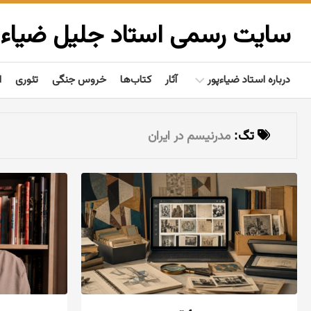
Ski
t
سایت رسمی استاد جلیل ضیاءپ
conten
درباره استاد ضیاءپور
آثار
کتاب‌ها
خروس جنگی
تئوری
ا
بیوگرافی
تگ:
مدرنیسم در ایران
گفتاوردها
مردم‌شناسی
تألیفات
فعالیت‌ها