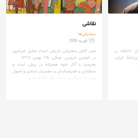
نقاشی
سخنرانی‌ها
7 فوریه 2009
ن «انتقاد بر
متن کامل سخنرانی تاریخی استاد جلیل ضیاءپور
امهٔ ایران،
در انجمن خروس جنگی؛ ۲۵ بهمن ۱۳۲۸
هنرمند با آثار خود همیشه در پیش است و
منتقدان و هنرشناسان و مفسران مبادی و اصول
هنری از دنبال می‌دوند. باقی گزارشات و...