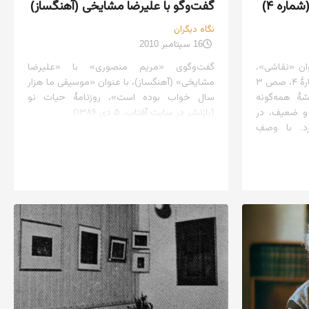
اره ۴)
گفت‌وگو با علیرضا مشایخی (آهنگساز)
نگاه دیگران
16 سپتامبر 2010
وان «نقاشی»،
گفت‌وگوی «مریم منصوری» با «علیرضا
مندرج در مجلهٔ خروس جنگی، شمارهٔ ۴، صص ۳
مشایخی» (آهنگساز)، با عنوان «موسیقی ما هزار
شی ریشهٔ همه‌گونه
سال خواب بوده است»، روزنامهٔ حیات نو
 و ضعیف، در
(بازنشر در سایت آفتاب، ۵ دی ۱۳۸۶)
د. با وصفِ