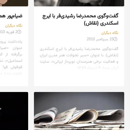
گفت‌وگوی محمدرضا رشیدی‌فر با ایرج
ضیاءپور ه
اسکندری (نقاش)
نگاه دیگران
2 فوریه 2010
نگاه دیگران
15 سپتامبر 2010
یادداشت پرویز
عنوان «ضیا
گفت‌وگوی محمدرضا رشیدی‌فر با ایرج اسکندری
برگرفته از 
(نقاش)، با عنوان «سیر تحولات هنر مدرن ایران
و فعالیت برخی هنرمندان نوپرداز ایرانی»، سایت
قوقولی قو! 
ایران صدا، ۴ تیرماه ۱۳۸۹
خلوت ده از ن