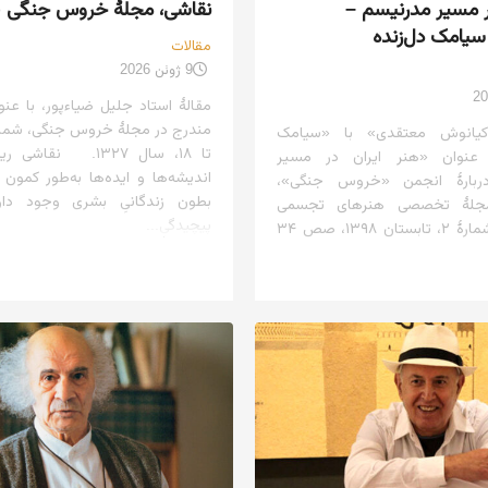
در مسیر مدرنیسم –
نقاشی، مجلهٔ خروس جنگی (شم
سیامک دل‌زنده
مقالات
9 ژوئن 2026
مقالهٔ استاد جلیل ضیاءپور، با عن
کیانوش معتقدی» با «سیامک
تا ۱۸، سال ۱۳۲۷. نقا
ا عنوان «هنر ایران در مسیر
اندیشه‌ها و ایده‌ها به‌طور کمون
ربارهٔ انجمن «خروس جنگی»،
بطون زندگانیِ بشری وجود دار
جلهٔ تخصصی هنرهای تجسمی
پیچیدگیِ...
«پشت‌بام»، شمارهٔ ۲، تابستان ۱۳۹۸، صص ۳۴