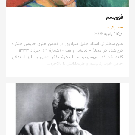
فوویسم
سخنرانی‌ها
15 ژانویه 2009
متن سخنرانی استاد جلیل ضیاءپور در انجمن هنری خروس جنگی؛
درج‌شده در مجلهٔ «اندیشه و هنر» (شمارهٔ ۳)، خرداد ۱۳۳۳
گفته شد که امپرسیونیسم با نحوهٔ تفکر هنری و طرز استدلال
خاص خود، رئالیسم و طرفدارانش را بالاخره...