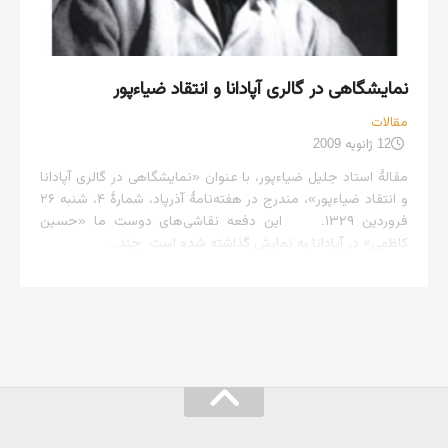
نمایشگاهی در گالری آپادانا و انتقاد ضیاءپور
مقالات
12 ژانویه 2009
مقالهٔ استاد جلیل ضیاءپور، با عنوان «نمایشگاهی در گالری آپادانا
و انتقاد ضیاءپور»، مندرج در هفته‌نامهٔ آذرپاد، شمارهٔ ۴، شنبه ۲۶
فروردین ۱۳۲۹. این دفعه نقاشی‌های دوست ما «حسین
کاظمی» در آپادانا به نمایش گذاشته شده است. چند...