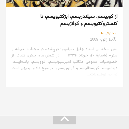
از کوبیسم، سیلندریسم، ابژکتیویسم، تا
کنستروکتیویسم و کولاژیسم
سخنرانی‌ها
16 ژانویه 2009
متن سخنرانی استاد جلیل ضیاءپور؛ درج‌شده در مجلهٔ «اندیشه و
هنر» (شمارهٔ ۶)، خرداد ۱۳۳۴ در شماره‌های پیش، کلیاتی از
خصوصیات عمومی مکاتب امپرسیونیسم، فوویسم، پاسه‌ایسم،
دینامیسم، کریستالیسم و فوتوریسم را توضیح دادم. بدیهی است
که این توضیحات...