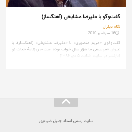
گفت‌وگو با علیرضا مشایخی (آهنگساز)
نگاه دیگران
16 سپتامبر 2010
گفت‌وگوی «مریم منصوری» با «علیرضا مشایخی» (آهنگساز)، با
عنوان «موسیقی ما هزار سال خواب بوده است»، روزنامهٔ حیات نو
(بازنشر در سایت آفتاب، ۵ دی ۱۳۸۶)
سایت رسمی استاد جلیل ضیاءپور