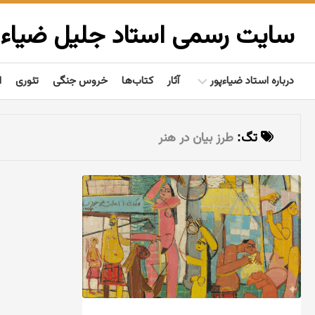
Ski
t
سایت رسمی استاد جلیل ضیاءپ
conten
درباره استاد ضیاءپور
آثار
کتاب‌ها
خروس جنگی
تئوری
ا
بیوگرافی
تگ:
طرز بیان در هنر
گفتاوردها
مردم‌شناسی
تألیفات
فعالیت‌ها