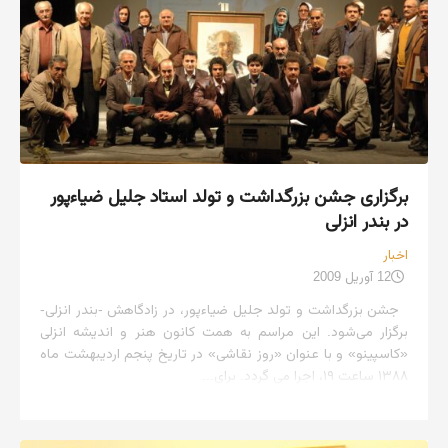
برگزاری جشن بزرگداشت و تولد استاد جلیل ضیاءپور
در بندر انزلی
اخبار
12 آوریل 2009
جشن بزرگداشت و تولد جلیل ضیاءپور، در زادگاهش -بندر انزلی-
برگزار می‌شود. این مراسم به همت کانون هنر و اندیشه انزلی
«کاسپینو» و با عنوان «روز نقاشی» در تاریخ پنجم اردیبهشت ماه
۱۳۸۸ ساعت ۱۹، اجرا می گردد. برای...