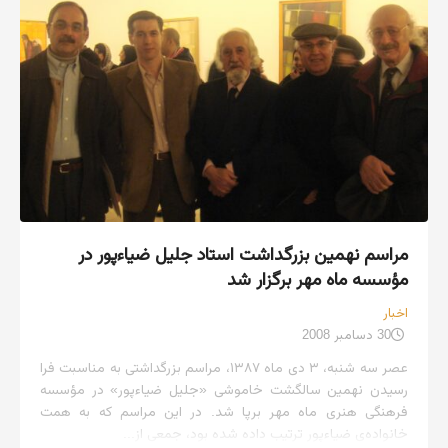
مراسم نهمین بزرگداشت استاد جلیل ضیاءپور در
مؤسسه ماه مهر برگزار شد
اخبار
30 دسامبر 2008
عصر سه شنبه، ۳ دی ماه ۱۳۸۷، مراسم بزرگداشتی به مناسبت فرا
رسیدن نهمین سالگشت خاموشی «جلیل ضیاءپور» در مؤسسه
فرهنگی هنری ماه مهر برپا شد. در این مراسم که به همت
خانواده‌ی ضیاءپور ترتیب داده شده بود، جمعی از...