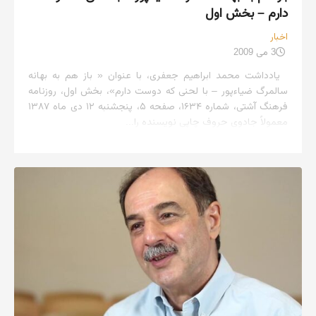
دارم – بخش اول
اخبار
3 می 2009
یادداشت محمد ابراهیم جعفری، با عنوان « باز هم به بهانه
سالمرگ ضیاءپور – با لحنی که دوست دارم»، بخش اول، روزنامه
فرهنگ آشتی، شماره ۱۶۳۴، صفحه ۵، پنجشنبه ۱۲ دی ماه ۱۳۸۷
معمولاً جادوی حروف چاپی نویسنده را...