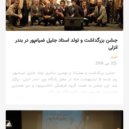
جشن بزرگداشت و تولد استاد جلیل ضیاءپور در بندر
انزلی
اخبار
2 می 2009
جشن بزرگداشت و هشتاد و نهمین سالروز تولد جلیل ضیاءپور،
روز شنبه ۵ اردیبهشت ماه در محل زادگاه وی -بندر انزلی- برگزار
شد. این جشن به همت گروه فرهنگی «کاسپینو» و نیز همیاری
هنرمندان تجسمی انزلی، آموزشگاه های آزاد...