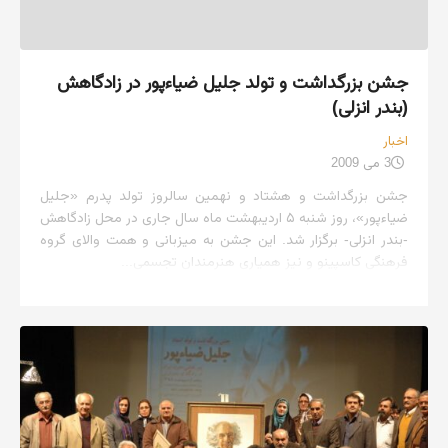
جشن بزرگداشت و تولد جلیل ضیاءپور در زادگاهش
(بندر انزلی)
اخبار
3 می 2009
جشن بزرگداشت و هشتاد و نهمین سالروز تولد پدرم «جلیل
ضیاءپور»، روز شنبه ۵ اردیبهشت ماه سال جاری در محل زادگاهش
-بندر انزلی- برگزار شد. این جشن به میزبانی و همت والای گروه
فرهنگی کاسپینو و نیز همیاری هنرمندان تجسمی...