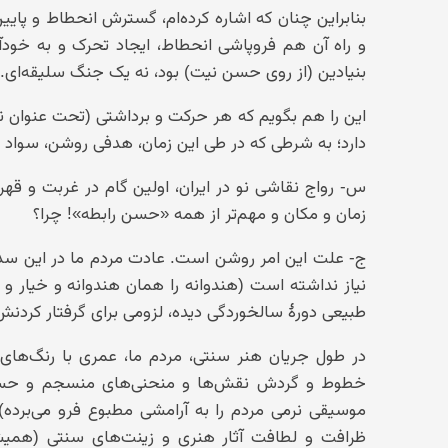
بنابراین چنان که اشاره کرده‌ام، گسترش انحطاط و پ
و راه آن هم فروپاشی انحطاط، ایجاد تحرک و به خود
بنیادین (از روی حسن نیت) بود، نه یک جنگ سلیقه‌ای.
این را هم بگویم که هر حرکت و برداشتی (تحت عنوان نه
دارد؛ به شرطی که در طی این زمان، هدفی روشن، سواد 
س- رواج نقاشی نو در ایران، اولین گام در غربت و قه
زمان و مکان و مهم‌تر از همه «حسن رابطه»! چرا؟
ج- علت این امر روشن است. عادت مردم ما در این سده
نیاز نداشته است (هندوانه را همان هندوانه و خیار و 
طبیعی دورهٔ سالخوردگی دیده، لزومی برای گرفتار کردن
در طول جریان هنر سنتی، مردم ما، عمری با رنگ‌های ب
خطوط و گردش نقش‌ها و منحنی‌های منسجم و حساب شد
موسیقی نرمی مردم را به آرامشی مطبوع فرو می‌برده) و
ظرافت و لطافت آثار هنری و زینت‌های سنتی (همیشه 