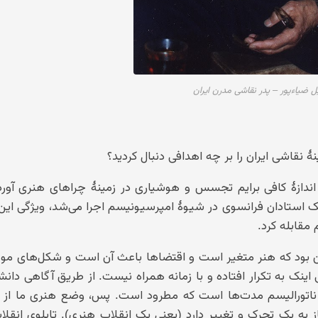
ل ضیاءپور – پدر نقاشی مدرن ایران
 نقاشی ایران را بر چه اهدافی دنبال کردید؟
ازهٔ کافی برایم تجسس و هوشیاری در زمینهٔ چراهای هنری آورده
کمک استادان فرانسوی در شیوهٔ امپرسیونیسم اجرا می‌شد، ویژگی این
 مقابله کرد.
ین بود که هنر متغیر است و اقتضاها باعث آن است و شکل‌های مو
اینک به تکرار افتاده و با زمانه همراه نیست. از طریق آگاهی دانش
– ناتورالیسم مدت‌ها است که مطرود است. پس، وضع هنری ما از 
به یک تحرک و تغییر دارد (یعنی یک انقلاب هنری). تابلوی انقلاب