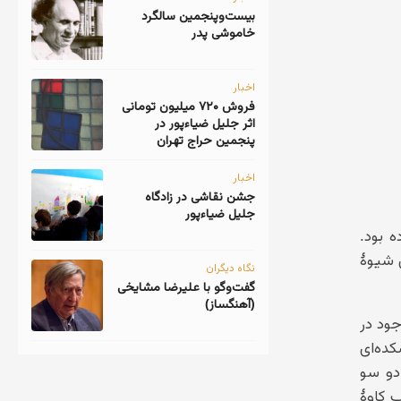
‎بیست‌و‌پنجمین سالگرد
خاموشی پدر
اخبار
فروش ۷۲۰ میلیون تومانی
اثر جلیل ضیاءپور در
پنجمین حراج تهران
اخبار
جشن نقاشی در زادگاه
جلیل ضیاءپور
 بود.
 شیوهٔ
نگاه دیگران
گفت‌وگو با علیرضا مشایخی
(آهنگساز)
جود در
کده‌ای
دو سو
 کاوهٔ