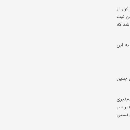
ار از
ین نیت
اشد که
به این
ن چنین
‌پذیری
بر سر
ش نسبی