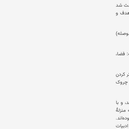
عث شد
هدف و
حوصله)
: فضا،
 کردن
و چروک
، و با
نزلهٔ
ه‌اند.
دبیات