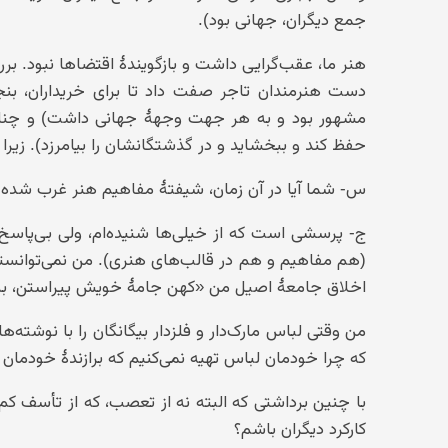
جمع دیگران، جهانی بود).
هنر ما، عقب‌گرایی داشت و بازگویندهٔ اقتضاها نبود. بررس
دست هنرمندان تاجر صفت داد تا برای خریداران، بنجل‌
مشهور بود و به هر جهت وجههٔ جهانی داشت) و چنان
حفظ کند و ببخشاید و در گذشتگانشان را بیامرزد). زیر
س- شما آیا در آن زمان، شیفتهٔ مفاهیم هنر غرب شده ب
ج- پرسشی است که از خیلی‌ها شنیده‌ام، ولی بی‌پاسخ
(هم مفاهیم و هم در قالب‌های هنری). من نمی‌توانستم
اخلاق جامعهٔ اصیل من «کهن جامهٔ خویش پیراستن، به 
من وقتی لباس مارک‌دار و فلزدار بیگانگان را با نوشته‌ه
که چرا خودمان لباس تهیه نمی‌کنیم که برازندهٔ خودما
با چنین برداشتی که البته نه از تعصب، که از تأسف کم‌
کارکرد دیگران باشم؟