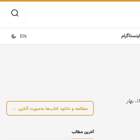
اینستاگرام
EN
مصاحبه با جلیل ضیاءپور، با عنوان «گفت‌وگو با استاد جلیل ضیاءپور، منتقد و نقاش نام‌آشنای ایران»، فصلنامهٔ هنر، شمارهٔ ۱۷، بهار
مطالعه و دانلود کتاب‌ها به‌صورت آنلاین ←
آخرین مطالب