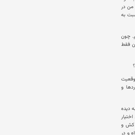
 من در
سبت به
م. چون
من فقط
وقعیت
دها و
ه دیده
ختیار
ن کش و
 و در