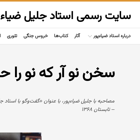
Ski
t
سایت رسمی استاد جلیل ضیاءپ
conten
درباره استاد ضیاءپور
آثار
کتاب‌ها
خروس جنگی
تئوری
ا
بیوگرافی
سخن نو آر که نو را ح
گفتاوردها
مردم‌شناسی
تألیفات
فعالیت‌ها
– تابستان ۱۳۶۸