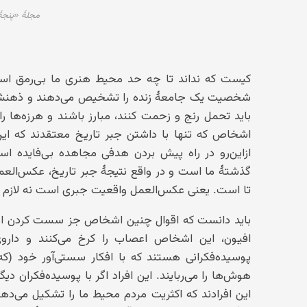
مجلهٔ «پنجهٔ خروس
کیست که نداند تا چه حد محیط هنری ما بی‌رمق است؟ 
شخصیت یک جامعهٔ زنده را تشخیص می‌دهند و ذهنشان ک
باید تحمل رنج و زحمت کنند، مبارز باشند و هرزه‌ها را 
اشخاص که تنها با داشتن جبر تاریخ معتقدند که ای
ازاین‌رو در راه پیش بردن هدفی مجاهده بی‌فایده ا
گذشتهٔ ما است و در واقع نتیجهٔ جبر تاریخ، عکس‌الع
تا است. یعنی عکس‌العمل واقعیت جبری است نه لازم 
باید دانست که اقوال چنین اشخاص جز سست کردن اذه
افیون، این اشخاص اعصاب را کرخ می‌کنند و دارو
پوسیده‌فکرانی هستند که با افکار سستی‌آور خود (که آ
هوش‌ها را می‌ربایند. این افراد اگر با پوسیده‌فکران د
این افرادند که اکثریت مردم محیط ما را تشکیل می‌دهن