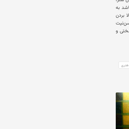
شد به
ا بردن
ن‌نیت
ختی و
هنری