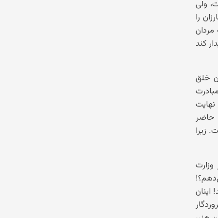
ت، ولی
ان را
 مردان
ار کند
ن خلق
بادرت
 نهایت
 حاضر
. زیرا
وزارت
دهم؟!
 اینان
وردگار
ن هنر،