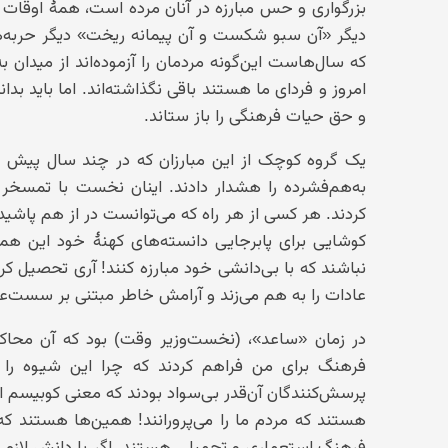
بزرگواری و حس مبارزه در آنان مرده است، همهٔ اوقات خ
دیگر «آن سبو شکست و آن پیمانه ریخت» دیگر حربه‌ه
که سال‌هاست این‌گونه مردمان را آزموده‌اند از میدان ب
امروز و فردای ما هستند باقی نگذاشته‌اند. اما باید بد
و حق حیات فرهنگی را باز ستاند.
یک گروه کوچک از این مبارزان که در چند سال پیش به
به‌هم‌فشرده را هشدار دادند. اینان نخست با تمسخر
کردند. هر کسی از هر راه که می‌توانست در از هم پاشی
کوشایی برای پابرجایی دانسته‌های کهنهٔ خود این ه
نباشند که با بی‌دانشی خود مبارزه کنند! آری تحصیل 
عادات را به هم می‌زند و آرامش خاطر مبتنی بر سست‌عن
در زمان «ساعد»، (نخست‌وزیر وقت) بود که آن محاکمه
فرهنگ برای من فراهم کردند که چرا این شیوه را بد
پرسش‌کنندگان آن‌قدر بی‌سواد بودند که معنی کوبیسم از ک
هستند که مردم ما را می‌پرورانند! همین‌ها هستند که 
فرهنگ استعماری و تحمیلی هستند. اگر با دانش لازم قری