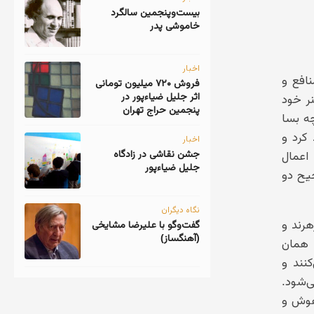
‎بیست‌و‌پنجمین سالگرد
خاموشی پدر
اخبار
افع و
فروش ۷۲۰ میلیون تومانی
اثر جلیل ضیاءپور در
ر خود
پنجمین حراج تهران
چه بسا
کرد و
اخبار
جشن نقاشی در زادگاه
اعمال
جلیل ضیاءپور
حیح دو
نگاه دیگران
رند و
گفت‌وگو با علیرضا مشایخی
(آهنگساز)
 همان
کنند و
ی‌شود.
 هوش و