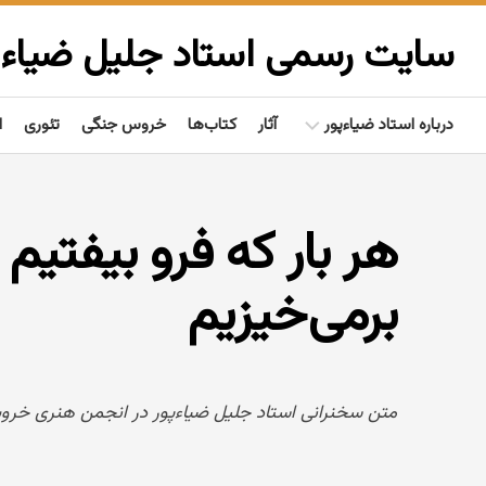
Ski
t
سایت رسمی استاد جلیل ضیاءپ
conten
درباره استاد ضیاءپور
آثار
کتاب‌ها
خروس جنگی
تئوری
ا
بیوگرافی
هر بار که فرو بیفتیم 
گفتاوردها
مردم‌شناسی
برمی‌خیزیم
تألیفات
فعالیت‌ها
متن سخنرانی استاد جلیل ضیاءپور در انجمن هنری خروس جنگی؛ درج