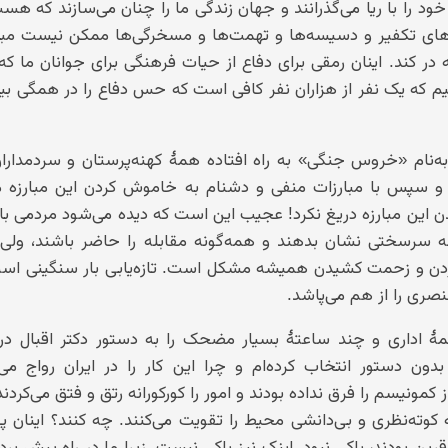
ود را با ریا می‌گذرانند و جهان زندگی ما را چنان می‌سازند که هس
ای تکفیر و دسیسه‌ها و تهمت‌ها و مسخرگی‌ها ممکن نیست مبارز
ه در کند. اینان رمقی برای دفاع از حیات فرهنگی برای جوانان ما که
انیم که یک نفر از هزاران نفر کافی است که حس دفاع را در همگی بید
‌نام «خروس جنگی» به راه افتاده همهٔ کهنه‌پرستان و سردمدارا
 و سپس با مبارزات منفی و دشنام به خاموش کردن این مبارزه م
دن این مبارزه دریغ نکرد! عجیب این است که دیده می‌شود مردمی با
مه سرسختی نشان بدهند و همه‌گونه مقابله را حاضر باشند، ولی
کردن و زحمت کشیدن همیشه مشکل است. تازه‌یابی بار سنگینی است
صری را از هم می‌پاشد.
ٔ اداری و چند ساعتهٔ بسیار مضحک را به دستور دکتر اقبال در 
ون دستور انتخاب کرده‌ام و چرا این کار را در ایران رواج می‌
مونیسم را فرق نداده بودند و امور را کورکورانه رتق و فتق می‌کردند!
کوته‌نظری و بی‌دانشی محیط را تقویت می‌کنند. چه کنند؟ اینان پر
ن بودند، باکی نبود. اینک نیز باکی نیست. زیرا ما در راه پیش برد