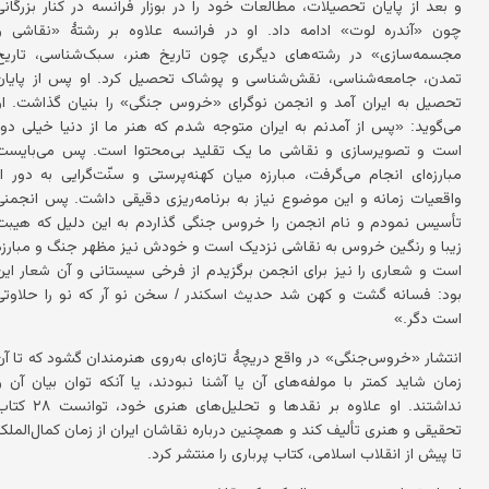
و بعد از پایان تحصیلات، مطالعات خود را در بوزار فرانسه در کنار بزرگانی
چون «آندره لوت» ادامه داد. او در فرانسه علاوه بر رشتهٔ «نقاشی و
مجسمه‌سازی» در رشته‌های دیگری چون تاریخ هنر، سبک‌شناسی، تاریخ
تمدن، جامعه‌شناسی، نقش‌شناسی و پوشاک تحصیل کرد. او پس از پایان
تحصیل به ایران آمد و انجمن نوگرای «خروس جنگی» را بنیان گذاشت. او
می‌گوید: «پس از آمدنم به ایران متوجه شدم که هنر ما از دنیا خیلی دور
است و تصویرسازی و نقاشی ما یک تقلید بی‌محتوا است. پس می‌بایست
مبارزه‌ای انجام می‌گرفت، مبارزه میان کهنه‌پرستی و سنّت‌گرایی به دور از
واقعیات زمانه و این موضوع نیاز به برنامه‌ریزی دقیقی داشت. پس انجمنی
تأسیس نمودم و نام انجمن را خروس جنگی گذاردم به این دلیل که هیبت
زیبا و رنگین خروس به نقاشی نزدیک است و خودش نیز مظهر جنگ و مبارزه
است و شعاری را نیز برای انجمن برگزیدم از فرخی سیستانی و آن شعار این
بود: فسانه گشت و کهن شد حدیث اسکندر / سخن نو آر که نو را حلاوتی
است دگر.»
انتشار «خروس‌جنگی» در واقع دریچهٔ تازه‌ای به‌روی هنرمندان گشود که تا آن
زمان شاید کمتر با مولفه‌های آن یا آشنا نبودند، یا آنکه توان بیان آن را
نداشتند. او علاوه بر نقدها و تحلیل‌های هنری خود، توانست
تحقیقی و هنری تألیف کند و همچنین درباره نقاشان ایران از زمان کمال‌الملک
تا پیش از انقلاب اسلامی، کتاب پرباری را منتشر کرد.