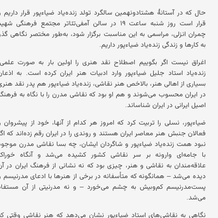
حال که در آستانهٔ هشتادونهمین سالگرد تولد زنده‌یاد ضیاءپور قرار داریم و
قرار است روز شنبه ساعت ۱۹ در سالن آمفی‌تئاتر مجتمع فرهنگی شهی
چمران انزلی، مراسمی به این مناسبت برگزار شود، به‌طور مختصر نگاهی گذرا
به کارها و زندگی زنده‌یاد ضیاءپور داریم.
اغراق نیست اگر بگوییم اصطلاح نقد هنری را اولین بار به صورت علمی،
زنده‌یاد استاد جلیل ضیاءپور وارد ادبیات هنر ایران کرده است. به اذعان
بسیاری از اهالی هنر، بالاخص هنر نقاشی، زنده‌یاد ضیاءپور هم پدر نقد هنری
در ایران محسوب می‌شوند و هم او بود که نقاشی مدرن را با نگاه به فرهنگ
اصیل ایرانی در ایران شناساند.
ضیاءپور، نسلی را تربیت کرد که امروز هر کدام از آنها، خود از پیشروان و
فعالان جنبش هنر معاصر ایران هستند و روندی را در ایران رقم زده‌اند که اگر
نبود همت زنده‌یاد ضیاءپور و شاگردان ایشان، چه بسا نقاشی مدرن موجود
با جامه‌ای وارونه بر سر نقاشی کشور کشیده می‌شد و آنگاه خوراک
علاقه‌مندان به نقاشی و هنر، چیزی بود که نه نشانی از فرهنگ ایران در آن
دیده می‌شد – همانگونه که متأسفانه در برخی از هنرها با ادعای مدرنیسم و
پست‌مدرنیسم کم‌وبیش به چشم می‌خورد – و نه مدرنیتی از آن مستفاد
می‌شد.
نگاهی به نقاشی‌های استاد ضیاءپور نشان می‌دهد که هنر نقاشی وقتی که