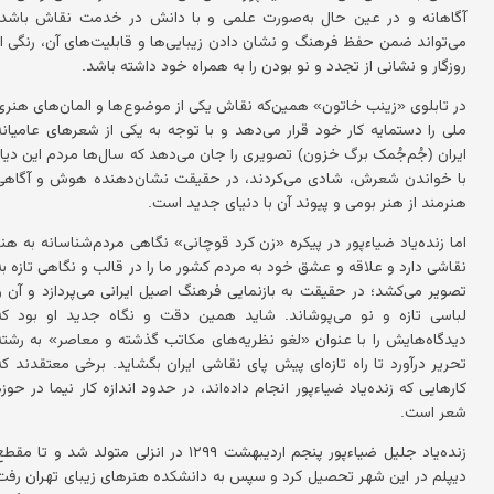
آگاهانه و در عین حال به‌صورت علمی و با دانش در خدمت نقاش باشد،
می‌تواند ضمن حفظ فرهنگ و نشان دادن زیبایی‌ها و قابلیت‌های آن، رنگی از
روزگار و نشانی از تجدد و نو بودن را به همراه خود داشته باشد.
در تابلوی «زینب خاتون» همین‌که نقاش یکی از موضوع‌ها و المان‌های هنری
ملی را دستمایه کار خود قرار می‌دهد و با توجه به یکی از شعرهای عامیانه
ایران (جُم‌جُمک برگ خزون) تصویری را جان می‌دهد که سال‌ها مردم این دیار
با خواندن شعرش، شادی می‌کردند، در حقیقت نشان‌دهنده هوش و آگاهی
هنرمند از هنر بومی و پیوند آن با دنیای جدید است.
اما زنده‌یاد ضیاءپور در پیکره «زن کرد قوچانی» نگاهی مردم‌شناسانه به هنر
نقاشی دارد و علاقه و عشق خود به مردم کشور ما را در قالب و نگاهی تازه به
تصویر می‌کشد؛ در حقیقت به بازنمایی فرهنگ اصیل ایرانی می‌پردازد و آن را
لباسی تازه و نو می‌پوشاند. شاید همین دقت و نگاه جدید او بود که
دیدگاه‌هایش را با عنوان «لغو نظریه‌های مکاتب گذشته و معاصر» به رشته
تحریر درآورد تا راه تازه‌ای پیش پای نقاشی ایران بگشاید. برخی معتقدند که
کارهایی که زنده‌یاد ضیاءپور انجام داده‌اند، در حدود اندازه کار نیما در حوزه
شعر است.
زنده‌یاد جلیل ضیاءپور پنجم اردیبهشت ۱۲۹۹ در انزلی متولد شد و تا مقط
دیپلم در این شهر تحصیل کرد و سپس به دانشکده هنرهای زیبای تهران رفت