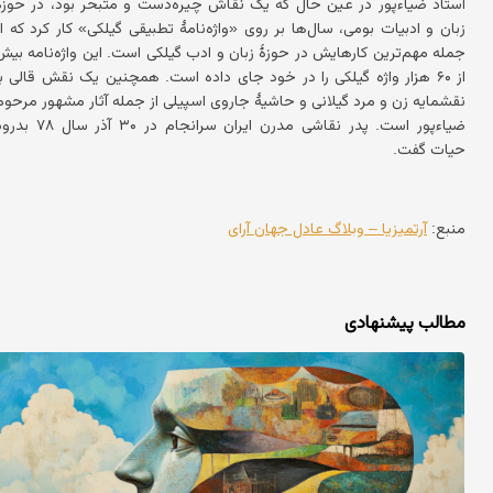
استاد ضیاءپور در عین حال که یک نقاش چیره‌دست و متبحر بود، در حوزهٔ
زبان و ادبیات بومی، سال‌ها بر روی «واژه‌نامهٔ تطبیقی گیلکی» کار کرد که از
جمله مهم‌ترین کارهایش در حوزهٔ زبان و ادب گیلکی است. این واژه‌نامه بیش
از ۶۰ هزار واژه گیلکی را در خود جای داده است. همچنین یک نقش قالی با
نقشمایه زن و مرد گیلانی و حاشیهٔ جاروی اسپیلی از جمله آثار مشهور مرحوم
ضیاءپور است. پدر نقاشی مدرن ایران سرانجام در ۳۰ آذر سال 
حیات گفت.
منبع:
آرتمیزیا – وبلاگ عادل جهان آرای
مطالب پیشنهادی