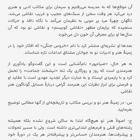
آن موقع‌ها که به مدرسه می‌رفتیم و سرمان برای مکاتب ادبی و هنری
درد می‌کرد هر وقت سخن از سبک‌های عجیب و غریب نقاشی می‌شد،
ناگهان چهرهٔ مرد پر مویی به نظرمان می‌آمد با نگاه نافذ و حرکات
سنجیده که برایمان مظهر «نقاشی کوبیسم» و نقاشی نو بود که آن
سال‌ها او برای معرفی آن خون دل می‌خورد.
بعدها او نشریه‌ای منتشر کرد با نام «خروس جنگی» که افکار خود را در
زمینهٔ هنر و ادبیات نو به جوانان مشتاق ابداعات تازه شناساند.
به هر حال، «ضیاءپور» نام‌آشنایی است و این گفت‌وگو یادآوری از
هنرمندی است که روز و روزگاری یک تنه «نیشخند جماعت» را تحمل
کرد و با پایمردی ایستاد و به عبارت دیگر تجدید عهدی است با عقاید او
و فرصتی برای ابراز نظرات این هنرمند گرامی دربارهٔ مسایل گوناگون هنر
نقاشی.
س- در زمینهٔ هنر نو و بررسی مکاتب و تاریخچه‌ای از آنها مطالبی توضیح
بفرمایید.
ج- اصولاً هنر نو هیچ‌گاه ابتدا به ساکن شروع نشده بلکه همیشه
رشته‌های قبلی و فرم‌های ابتدایی‌تری داشته است. ولی با مسیر تحولات
و پیشرفت‌ها، هنرمندان حساس‌تر و پیشرفته‌تر هر یک در دورهٔ خود