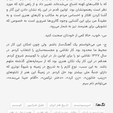
که با قالب‌های کهنه اشباع می‌شده‌اند تغییر داد و از راهی تازه که مورد
نظر است رهنمونشان بود. اولین قدم در این راه نشان دادن این آثار و
آشنا کردن افکار و احساس مردم به مکاتب و کارهای هنری است و به
عقیدهٔ من برای این آشنایی وجود گالری‌ها ضروری است به خصوص که
تشویقی برای هنرمند نیز به شمار می‌رود.
س- خوب، حالا کمی از خودتان صحبت کنید.
ج- من می‌خواستم یک آهنگ‌ساز باشم. ولی چون امکان این کار در
محیط ما محدود بود کار نقاشی و مجسمه‌سازی را انتخاب کردم. در
سال ۱۳۲۷ نقاشی نو را برای اولین بار در ایران با کوبیسم شروع کردم.
هدفم در این کار یک تکان هنری بود که از سرمایه‌های گذشته ملهم
باشد. به این سبب، نوع کارم را به تدریج در زمینه و شیوهٔ نوتری که
دارای جنبهٔ ملی بیشتر بود حل کردم. در زمینهٔ این هنر از تابلوهای
«زینب خاتون»، «زن کرد»، «دختر ترکمن»، «آقام حینا می‌بنده»،
می‌توانم نام ببرم.
تگ‌ها:
امپرسیونیسم
تاریخ هنر ایران
جلیل ضیاءپور
کوبیسم
مدرنیسم در ایران
نقاشی مدرن ایران
نقد هنری
هویت ملی در هنر