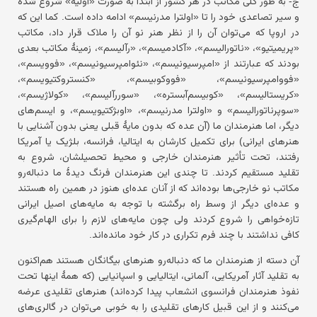
ج- به طور کلی مکاتب در هر کشور از ابتدا به صورت «اولیه» شروع شده
و سیر تصاعدی خود را تا «اولترا مدرنیسم» ادامه داده است. کما این که
در اروپا که می‌توان آن را از نظر هنر نو آن را ملاک قرار داد، مکاتب
«پریمیتیو»، «ناتورالیسم»، «آکادمیسم»، «رآلیسم»، زمینهٔ مکاتب بعدی
بودند که عبارتند از «امپرسیونیسم»، «نئوامپرسیونیسم»، «فوویسم»،
«فووامپرسیونیسم»، «فووکوبیسم»، «کنستروکتیویسم»،
«کریستالیسم»، «کوبیسم‌آبستره»، «سوررآلیسم»، «کولاژیسم»،
«سوپرناتورالیسم» و «اولترا مدرنیسم»، «اوبژکتیویسم»، و ایسم‌های
دیگر، اما هنرمندان ما (آن عده که بدون مایهٔ قبلی یعنی بدون آشنایی با
هنرهای ایرانی) برای تکمیل کارشان به ایتالیا، فرانسه، بلژیک یا آمریکا
رفتند، تحت تأثیر هنرمندان خارجی و محیط تحصیلشان، شروع به
تقلید مستقیم کردند. تا چندی این هنرمندان فرنگ دیدهٔ ما دنباله‌رو
مکاتب نو خارجی‌ها بوده‌اند که از آنان عده‌ای هنوز در همین راه هستند
و عده‌ای دیگر از وسط راه برگشته با توجه به مایه‌های اصیل ایرانی
تازه‌خواهی را شروع کردند ولی چون مایه‌های لازم را برای الهام‌گیری
کافی نداشتند با چند فرم تکراری در کار خود مانده‌اند.
آن دسته از هنرمندان ما که دنباله‌رو هنرهای بیگانگان هستند هم‌اکنون
به تقلید آثار آمریکایی، آلمانی، ایتالیایی و اسپانیایی (که همهٔ اینها تحت
نفوذ هنرمندان فرانسوی انشعاب پیدا کرده‌اند) هنرهای تقلیدی عرضه
می‌کنند و از این قبیل کارهای تقلیدی را به خوبی می‌توان در گالری‌های