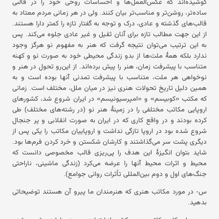
کوشیده‌اند که عکس‌العمل‌ها و احساسات روحی خود را در قالبی
ساده‌تر، روشن‌تر و مناسب‌تر بیان کنند. ولی در هر زمانی مردم معتاد به
قالب‌های گذشته و عادی، درک و توجه به گفتار تازه را کمتر دارا هستند.
از این جهت مطالب تازه برای آنان ثقیل و غیر عادی جلوه می‌کند. پس
به این ترتیب می‌توان نتیجه گرفت که هنر به مفهوم نو هرگز وجود
ندارد بلکه همهٔ ملت‌ها از بدو زندگی محیطی خود به صورت نو و کهنه
متناسب با پیشرفت زمان، هنر را پیش برده‌اند. از این‌رو تحول در هنر و
نوخواهی هر ملت، متناسب با پیشرفت تمدنی آنها بوده است و به
همین دلیل تاریخ تحولات هنری نیز در میان ملل، مختلف است. زمانی
که مکتب «کوبیسم» و «امپرسیونیسم» در ایران شروع شد، کشورهای
اروپایی مکاتب مختلفی را در زمینهٔ هنر نو (در رشته‌های مختلف) طی
کرده بودند و در واقع کاری که در ایران به صورت انقلابی و پر جنجال
شروع شده بود در اروپا تازگی نداشت و اروپاییان مکاتب را یکی پس از
دیگری پشت سر می‌گذاشتند و کارشان شکستن و خرد کردن فرم‌ها بود.
شاید بتوان انگیزهٔ این هدف را پی‌ریزی قالب مخصوصی دانست که
محیط و اثرات محیط آنها را عرضه می‌کرد (زندگی ماشینی، ناراحتی
جنگ‌های اول و دوم بین‌المللی تأثرات روانی جوامع).
س- در مورد مکاتب هنری که هنرمندان ما پیرو آن هستند توضیحاتی
بدهید.