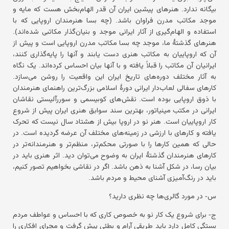
بیگانه ندارد. هنرهای پیشین ایران آن قدر الهام‌بخش هست که مایه و
موجد مکاتب مدرن فراوان باشد. (چه بسا هنرمندان اروپایی که با
استفاده و الهام‌گیری از آثار ایرانی موجد و بنیان‌گذار مکاتبی شده‌اند).
هنرهای گذشتهٔ ما، موجد چه بسا مکاتب مدرن اروپایی است و پیش از
آن که اروپاییان به مکاتب هنری دست یابند و آنها را پایه‌گذاری کنند،
ایرانیان آن مکاتب را قبلاً یافته و با آنها بیان احساس کرده‌اند. یک نگاه
به آثار مختلف دوره‌های تاریخ ایران این واقعیت را روشن می‌سازد.
کارهای سفالی لعاب‌دار ایرانی دورهٔ اسلامی بزرگ‌ترین راهنمای هنرمندان
با ذوق اروپایی بوده است. نقش‌های کوبیسمی و سوررآلیستی نقاشان
ایرانی در مکتب مینیاتور، بهترین سند سوابق هنری ایران پیش از شروع
کار اروپاییان است. هنر نو در اروپا بیش از هشتاد سال نیست که تحرک
یافته و کارهای با ارزشی در زمینه‌های مختلف آن عرضه گردیده است. در
حالی که همین کارها را با صورتی محکم‌تر، منظم‌تر و هنرمندانه‌تر در
کارهای هنرمندان گذشتهٔ ایران به وضوح می‌توان دید. اثر هنری باید در
بیان رسا، در شکل آشنا به ذهن باشد. اگر در نقاشی بخواهیم تصور کنیم،
باید در رنگ‌آمیزی آشنای محیط و مردم باشد.
س- در مورد گالری‌ها چه نظری دارید؟
ج- برای شروع یک کار نو به خصوص کاری که با احساس و عواطف مردم
بستگی کامل دارد باید طریقی آرام و بطئی پیش گرفت و مجرای افکاری را