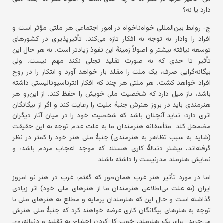
دارد یا نه؟
ج- روابط بین‌المللی خواه‌ناخواه در امور اجتماعی هر ملتی مؤثر است و
افراد را وادار به توجه به افکار تازه می‌کند. تأثیرپذیری در کشورهای
توسعه نیافته بیشتر و اصولاً زمینهٔ این نفوذ زیادتر است. به هر حال این
تأثیر تا حدی که به صورت تقلید تجلی نکند مهم نیست. ولی
بیگانه‌گرایی صرف، یک ملت را مقلد بار خواهد آورد و ابتکار را در روح
افراد خواهد کشت. هر ملتی هر چند که افکار انترناسیونالیستی داشته
باشد، باز میل دارد که شخصیت ملی خویش را حفظ کند. از این‌رو هر
هنرمندی باید در بروز هنرش جنبهٔ ملیت را رعایت کند و اگر از بیگانگان
اثری دارد، نباید آنچنان باشد که شخصیت خود را در میان آثار دیگران
مضمحل کند. متأسفانه هنرمندان ما به علت عدم توجه به این حقیقت
(شاید به سبب تظاهر به هنرمندی) جنبهٔ ملی هنر خود را کمتر در نظر
گرفته‌اند، بیشتر دنبالهٔ کاری هستند که موجد اعجاب مردم باشد، و
نمایش هنرمند مدرنیست را داشته باشند.
اما در مورد تأثیر هنر غرب همان‌طور که گفتم، غرب در هنر نو امروز
ایران (به علت بی‌اطلاعی هنرمندان ما از هنرهای ملی خود) اثر زیادی
گذاشته است و حال این که هنرمندان پرمایه و مطلع به هنرهای ملی با
توجه به هنرهای بیگانگان کاری عرضه خواهند کرد که جنبهٔ ملی هنرش
می‌چربد. برای یک هنرمند، خوب کار کردن احتیاج به تقلید و دنباله‌روی