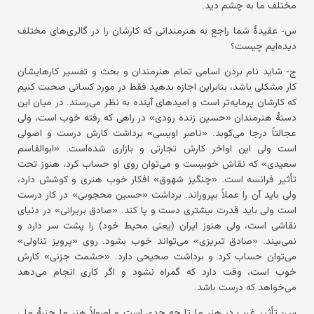
مختلف ما به چشم دید.
س- عقیدهٔ شما راجع به هنرمندانی که کارشان را در گالری‌های مختلف
دیده‌ایم چیست؟
ج- شاید نام بردن اسامی تمام هنرمندان و بحث و تفسیر کارهایشان
کار مشکلی باشد، بنابراین اجازه بدهید فقط در مورد کسانی صحبت کنیم
که کارشان پرمایه‌تر است و امیدهای آینده به نظر می‌رسند. در میان این
دستهٔ هنرمندان «حسین زنده رودی» در راهی که رفته خوب است، ولی
عجالتاً درجا می‌کوبد. «ناصر اویسی» برداشت کارش درست و اصولی
است ولی این اواخر کارش تجارتی و بازاری شده‌است. «ابوالقاسم
سعیدی» که نقاش خوبیست و می‌توان روی او حساب کرد، هنوز تحت
تأثیر فرانسه است. «چنگیز شهوق» افکار خوب هنری و کوشش دارد،
ولی باید آن را عملاً بپروراند. برداشت «حسین محجوبی» در کار درست
است ولی باید قدرت بیشتری دست و پا کند. «صادق بریرانی» در دنیای
نقاشی است، ولی هنوز ایران (یعنی محیط خود) را پشت سر دارد و
نمی‌بیند. «صادق تبریزی» می‌تواند خوب بشود. روی «پرویز تناولی»
می‌توان حساب کرد و برداشت صحیحی دارد. «حشمت جزنی» کارش
خوب است، وقت دارد که گمراه نشود و اگر کاری انجام می‌دهد
می‌خواهد که درست باشد.
س- تأثیر غرب در هنر ما تا چه حدی است و اصولاً هنر ما جنبهٔ ملی