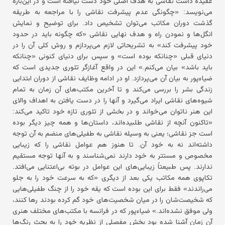
عقیده داشت نقاشی به هدف اصلی خود دست نیافته است و در این‌باره
می‌نویسد: «چگونگی عدم پیشرفت نقاشی را با مراجعه به طریقه
گذشت دوران مکاتب می‌توان تشخیص داد. برای توضیح و نمایش
انگل‌ها و نمودن راه و هدف نهایی نقاشی «که چگونه باید در حدود
خود پیشرفت کند» به تشریحاتی لازم می‌پردازم و روش کلی آن را در
دنیای قبلی «چنانکه بوده است» و سپس برای دنیای کنونی «چنانکه
باید باشد» بیان می‌کنم.» این در واقع آغازگر تئوری جدیدی است که
ضیاءپور به بیان آن می‌پردازد. او در ادامه وظایف نقاشی از دوران ابتدایی
زندگی بشر را بررسی می‌کند و تا آخرین مکتب‌های آن زمان به تمام
شیوه‌های نقاشی ایراد می‌گیرد و آنها را در دست یافتن به اهداف والای
این هنر ناتوان می‌خواند و در بخشی از تئوری تازه خود تاکید می‌کند:
«تاکنون آنچه از نقاشی طلبیده‌اند، داستان‌ها و همه‌ چیز دیگر بوده
است جز نقاشی؛ یعنی به وسیله نقاشی به طفیلی‌های منضم به آن توجه
داشته‌اند نه به خود آن. تا هنوز هم عوامل نقاشی را که زیبایی
مخصوص و مستتر به خود دارند نمی‌شناسند و به آنها توجه مستقیم
ندارند. پس طبیعتاً زیبایی‌های این عوامل در بوته بی‌اعتنایی می‌افتد.
تکاپوی همه مکاتب یکی بعد از دیگری «که به سرعت خود را به جلو
می‌راندند» فقط برای این بوده است که یقه خود را از چنگ طفیلی‌هایی
که شخیصت‌شان را در میان شخصیت‌های خود گم کرده بودند رها کنند،
ولی موفق نشده‌اند.» ضیاءپور که در فرانسه با مکتب‌های مختلف هنری
آن زمان آشنا شده بود بخش مفصلی از نظریه خود را به بحث رنگ‌ها