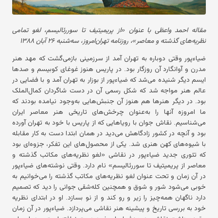
مقاله احمد واعظی با عنوان «از پریمیتیف تا سوررئالیسم، لغو تمامی
نظریه‌های گذشته و معاصر»، روزنامه تهران‌امروز، سه‌شنبه ۲۶ آبان ۱۳۸۸
ضیاءپور وقتی دوباره به تهران آمد از سرزمینی بازمی‌گشت که مهد هنر
مدرن و آوانگارد آن روزگار بود. در پاریس هنوز غوغای کوبیسم و صدها
ایسم دیگر شنیده می‌شد که ضیاءپور از بوزار به تهران آمد و با فضایی در
عالم هنر مواجه شد که شکل رسمی آن در دست شاگردان کمال‌الملک
بود. در دیگر هنرها هم هنوز آن جنبش‌هایی به‌وجود نیامده بودند که
ما امروزه آنها را به‌عنوان چرخش‌های تاریخی هنر معاصر ایران
می‌شناسیم. نقاش جوان با رویاهایی که از پاریس با خود به تهران آورده
بود و آنچه در کشور زادگاهش می‌دید در همان ابتدا دست به کار مقابله
با شیوه‌های کهن هنری شد. یکی از محصول‌های این تفکر، جزوه‌ای بود
که تئوری جدید ضیاءپور در نقاشی «لغو نظریه‌های مکاتب گذشته و
معاصر از پریمیتیف تا سوررئالیسم» نام دارد. وقتی نوشته‌های ضیاءپور
در آن زمان و تحت ‌عنوان لغو نظریه‌های مکاتب گذشته را می‌خوانیم به
خوبی می‌شود شور و شوق و همچنین کله‌شقی جوانی را دید که تصمیم
دارد ناگهان همه‌چیز را زیر و رو کند و از نو بسازد. او در ابتدای نظریه
خود به بررسی تاریخ و پیشینه هنر نقاشی می‌پردازد. ضیاءپور در آن زمان