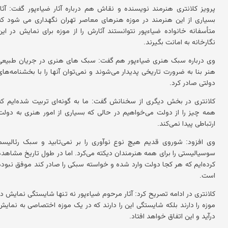
پرویز کلانتری هنرمند نویسنده و نقاش هم درباره آثار ضیاءپور گفت: آثار
بسیاری از این هنرمند در موزه هنرهای معاصر تهران نگهداری می شود که
متأسفانه خانواده ضیاءپور نتوانستند آثارش را از موزه برای نمایش در این
نگارخانه به امانت بگیرند.
وی درباره سبک هنری ضیاءپور هم گفت: سبک های هنری در جریان طبیعی
هنر بنا به ضرورت تاریخی پدیدار می‌شوند و نمی‌توان آنها را با بخشنامه‌های
دولتی صادر کرد.
کلانتری در بخش دیگری از سخنانش گفت: ما به گونه‌ای تربیت شده‌ایم که
همه چیز را از دولت می‌خواهیم در حالی که بسیاری از امور هنری به دولت
ارتباطی پیدا نمی‌کند.
وی افزود: شوروی قدیم هیچ نوع نوآوری را بر نمی‌تابید و سبک رئالیسم
سوسیالیستی را برای همه هنرمندان دیکته می‌کرد. اما در طول تاریخ مشاهده
کرده‌ایم که هر کجا دولت وارد شده و خواسته سبکی را صادر کند موفق نبوده
است.
کلانتری در ادامه تصریح کرد: آثار مرحوم ضیاءپور نه تنها شایستگی نمایش در
موزه را دارند بلکه شایستگی این را دارند که در یک موزه اختصاصی به نمایش
درآید و این اتفاق خواهد افتاد.