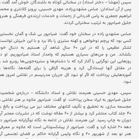
سپس (مهشا – دختر استاد) در سخنانی کوتاه به باشندگان خوش آمد گفت و
پس از آن استادان: عباس مشهدی‌زاده، مهدی حسینی، پرویز کلانتری و محمد
ابراهیم جعفری به پاس قدردانی از زحمات و خدمات ارزنده‌ی فرهنگی و هنری
جلیل ضیاءپور به ترتیب سخنرانی کردند.
عباس مشهدی زاده در سخنان خود گفت: ضیاءپور بی شک و گمان نخستین
کسی بود که پرچم نوخواهی و کهنه ستیزی را بالا برد و با این خیزش توانست
لشکر عظیمی را که در این ۶۰ سال شاهد آن هستیم به دنبال خو
بکشاند. من و من‌های بسیاری هستیم که وامدار استاد ضیاءپوریم، او در
روزهایی این نوگرایی را آغاز کرد که با دشنام‌ها و ستیزه‌جویی‌ها روبرو شد و
در مقابل آنها ایستادگی کرد و هزینه گزافی را برای گفته‌ها، نگاه‌ها و
آموزه‌هایش پرداخت که اگر او نبود کل جریان مدرنیسم در نقاشی امروز هم
نبود.
سپس، مهدی حسینی هنرمند نقاش و استاد دانشگاه – درباره‌ی شخصیت
جلیل ضیاء‌پور به ایراد سخن پرداخت. او گفت: ضیاءپور علاوه بر هنر نقاشی و
مجسمه سازی، به تحقیق و تألیف کتابهای مختلف نیز می پرداخت و بالغ بر
۴۰ جلد کتاب منتشر کرد و بیشتر از ۶۰ مقاله نوشت که در نشریات معتبر آ
دوران به چاپ رسید. این هنرمند نقاش در ادامه به نگاه نوگرایانه ضیاءپور در
دهه ۲۰ اشاره کرد و گفت: ضیاءپور از پیشکسوتانی است که علاوه بر معرفی
هنر نو بعد از شهریور ۲۰ و نگاه واپس گرایانه حاکم بر فضای تجسمی آ