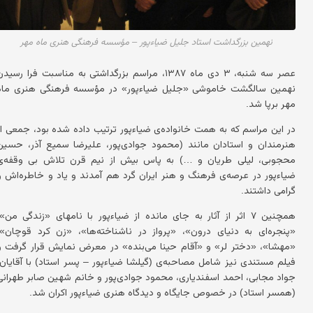
نهمین بزرگداشت استاد جلیل ضیاءپور – مؤسسه فرهنگی هنری ماه مهر
عصر سه شنبه، ۳ دی ماه ۱۳۸۷، مراسم بزرگداشتی به مناسبت فرا رسید
نهمین سالگشت خاموشی «جلیل ضیاءپور» در مؤسسه فرهنگی هنری ماه
مهر برپا شد.
در این مراسم که به همت خانواده‌ی ضیاءپور ترتیب داده شده بود، جمعی از
هنرمندان و استادان مانند (محمود جوادی‌پور، علیرضا سمیع آذر، حسین
محجوبی، لیلی طریان و …) به پاس بیش از نیم قرن تلاش بی وقفه‌ی
ضیاءپور در عرصه‌ی فرهنگ و هنر ایران گرد هم آمدند و یاد و خاطره‌اش را
گرامی داشتند.
همچنین ۷ اثر از آثار به جای مانده از ضیاءپور با نامهای «زندگی من»،
«پنجره‌ای به دنیای درون»، «پرواز در ناشناخته‌ها»، «زن کرد قوچان»،
«مهشا»، «دختر لر» و «آقام حینا می‌بنده» در معرض نمایش قرار گرفت و
فیلم مستندی نیز شامل مصاحبه‌ی (گیلشا ضیاءپور – پسر استاد) با آقایان:
جواد مجابی، احمد اسفندیاری، محمود جوادی‌پور و خانم شهین صابر طهرانی
(همسر استاد) در خصوص جایگاه و دیدگاه هنری ضیاءپور اکران شد.