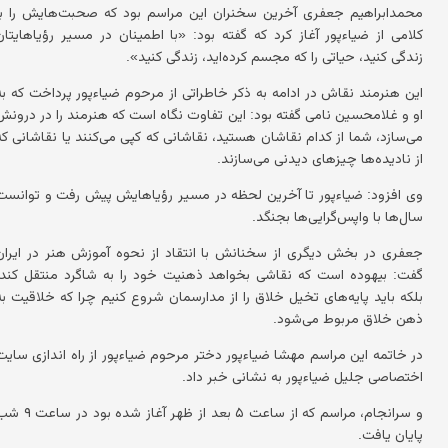
محمدابراهیم جعفری آخرین سخنران این مراسم بود که صحبت‌هایش را با
کلامی از ضیاءپور آغاز کرد که گفته بود: «با اطمینان در مسیر رؤیاهایتان
زندگی کنید، حیاتی را که مجسم کرده‌اید، زندگی کنید».
این هنرمند نقاش در ادامه به ذکر خاطراتی از مرحوم ضیاءپور پرداخت که به
او و غلامحسین نامی گفته بود: این تفاوت نگاه است که هنرمند را در درونش
می‌سازد، شما از کدام نقاشان هستید، نقاشانی که کپی می‌کنند یا نقاشانی که
از نادیده‌ها چیزهای دیدنی می‌سازند.
وی افزود: ضیاءپور تا آخرین لحظه در مسیر رؤیاهایش پیش رفت و توانست
سال‌ها با واپس‌گرایی‌ها بجنگد.
جعفری در بخش دیگری از سخنانش با انتقاد از نحوه آموزش هنر در ایران
گفت: بیهوده است که نقاشی بخواهد ذهنیت خود را به شاگرد منتقل کند.
بلکه باید پایه‌های تخیل خلاق را از مدارسمان شروع کنیم چرا که خلاقیت به
ذهن خلاق مربوط می‌شود.
در خاتمه این مراسم مهشا ضیاءپور دختر مرحوم ضیاءپور از راه اندازی سایت
اختصاصی جلیل ضیاءپور به نشانی خبر داد.
و سرانجام، مراسم که از ساعت ۵ بعد از ظهر آغاز شده بود د
پایان یافت.