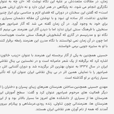
زمان، در مقالات متعددش بر علیه این نگاه نوشت که: «آن چه به عنوان
نگارگری انجام می شود، نه پایگاهی در هنر ایران دارد و نه دارای ارزش هنری
است» که گفتن این سخنان در دورانی که فضای لازم و مناسبی برای ابراز چنین
عقایدی نداشت، کار ساده ای نبود و با نوشتن آن مقاله دشمنان بسیاری را
برای خود به وجود آورد. در آن زمان گفته می شد که آثار ضیاءپور هیچ
سنخیتی با فرهنگ سنتی ایران ندارد اما با دیدن آثار این هنرمند می بینیم که
نگاه نو و مدرنیسم در آثاری که آبشخورش فرهنگ سنتی ماست هویداست،
اما چون در آن زمان نمی توانستند با نگاه مدرن این هنرمند رابطه برقرار کنند
با او به ستیزه جویی برمی خواستند.
حسینی همچنین به یکی از آثار برجسته این هنرمند با عنوان «زینب خاتون»
اشاره کرد که برگرفته از یک شعر عامیانه است و در نخستین بی ینال نقاشی
ایران در سال ۱۳۳۷ به عنوان بهترین اثر برگزیده شد و دوران آشنایی اش ب
ضیاءپور را با نمایش همین اثر در بی ینال نقاشی ایران عنوان کرد که تأثیر
بسیار زیادی بر او گذاشته است.
مهدی حسینی همچنین،ساختن هنرستان هنرهای زیبای پسران و دختران را از
دیگر فعالیت های مرحوم ضیاءپور عنوان کرد و گفت: سطح آموزش این
هنرستان ها از بسیاری از دانشکده های امروز ما بسیار بالاتر بود و از این
هنرستان ها، هنرمندانی چون تناولی، زنده رودی،عربشاهی و پیلارام بیرون
آمدند که همه از نام آوران هنر نقاشی ایران هستند.