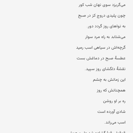
می‌گریزد سوی نهان شب کور
چون پلیدی دروج کز در صبح
به نواهای روز گردد دور.
می‌شتابد به راه مرد سوار
گرچه‌اش در سیاهی اسب رمید
عطسهٔ صبح در دماغش بست
نقشهٔ دلگشای روز سپید.
این زمانش به چشم
همچنانش که روز
ره بر او روشن
شادی آورده است
اسب می‌راند.
قوقولی قو! گشاده شد دل و هوش