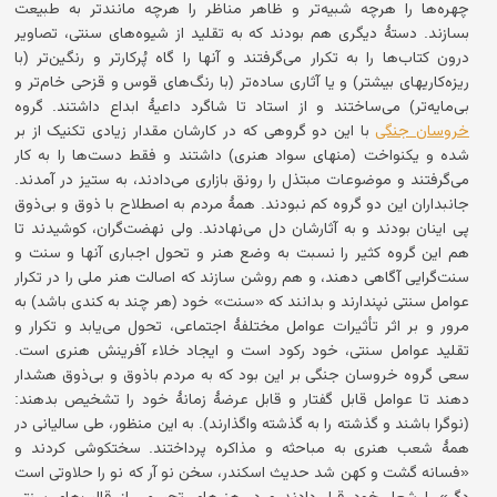
چهره‌ها را هرچه شبیه‌تر و ظاهر مناظر را هرچه مانند‌تر به طبیعت
بسازند. دستهٔ دیگری هم بودند که به تقلید از شیوه‌های سنتی، تصاویر
درون کتاب‌ها را به تکرار می‌گرفتند و آنها را گاه پُرکارتر و رنگین‌تر (با
ریزه‌کاریهای بیشتر) و یا آثاری ساده‌تر (با رنگ‌های قوس و قزحی خام‌تر و
بی‌مایه‌تر) می‌ساختند و از استاد تا شاگرد داعیهٔ ابداع داشتند. گروه
خروسان جنگی
با این دو گروهی که در کارشان مقدار زیادی تکنیک از بر
شده و یکنواخت (منهای سواد هنری) داشتند و فقط دست‌ها را به کار
می‌گرفتند و موضوعات مبتذل را رونق بازاری می‌دادند، به ستیز در ‌آمدند.
جانبداران این دو گروه کم نبودند. همهٔ مردم به اصطلاح با ذوق و بی‌ذوق
پی اینان بودند و به آثارشان دل می‌نهادند. ولی نهضت‌گران، کوشیدند تا
هم این گروه کثیر را نسبت به وضع هنر و تحول اجباری آنها و سنت و
سنت‌گرایی آگاهی دهند، و هم روشن سازند که اصالت هنر ملی را در تکرار
عوامل سنتی نپندارند و بدانند که «سنت» خود (هر چند به کندی باشد) به
مرور و بر اثر تأثیرات عوامل مختلفهٔ اجتماعی، تحول می‌یابد و تکرار و
تقلید عوامل سنتی، خود رکود است و ایجاد خلاء آفرینش هنری است.
سعی گروه خروسان جنگی بر این بود که به مردم باذوق و بی‌ذوق هشدار
دهند تا عوامل قابل گفتار و قابل عرضهٔ زمانهٔ خود را تشخیص بدهند:
(نوگرا باشند و گذشته را به گذشته واگذارند). به این منظور، طی سالیانی در
همهٔ شعب هنری به مباحثه و مذاکره پرداختند. سختکوشی کردند و
«فسانه گشت و کهن شد حدیث اسکندر، سخن نو آر که نو را حلاوتی است
دگر» را شعار خود قرار دادند و در هنرهای تجسمی از قالب‌های سنتی