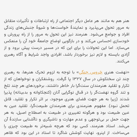
هنر هم به مانند هر عامل دیگر اجتماعی از راه ارتباطات و تأثیرات متقابل
به مرور تحول می‌پذیرد و نمایندهٔ خواست‌ها و شیوهٔ جنبش‌های زندگی
افراد و جوامع می‌شود. هنرمند نیز این تحول به مرور را از راه پرورش و
خودسازی احساس می‌کند و در بازگویی اوضاع جامعهٔ خود آن را منعکس
می‌سازد. اما این تحولات را برای این که در مسیر درست پیش برود و از
آزادی بایسته و لازم نیز برخوردار باشد، افرادی واجد شرایط و آگاه رهبری
می‌کنند.
«نهضت هنری
خروس جنگی
» با توجه به لزوم تحرک هنرها، به رهبری
چند تن سختکوش در سال ۱۳۲۷ پا گرفت. روشنفکران و نوخواهان که از
تکرار و تقلید هنرمندان سنت‌گرا بار خاطر داشتند، برخوردهای هر چند تلخ
و تند گروه نهضت‌گر را در قبال نوگرایی آنان (کنجکاوانه و بدبینانه) پذیرا
شدند (زیرا به هر جهت فضای هنری موجود، بر اثر تکرار و تقلید، قابل
تحمل نبود). مفهوم هنرمندی برای هنرمندان طبیعت‌گرا، تقلید عین به
عین طبیعت بود و هرگونه تغییری در طبیعت به اصطلاح اصیل، به هر
جهت حمل بر بی‌توجهی و عدم مهارت و ناشیگری و نا‌آشنایی سازندهٔ آن
می‌شد. استاد هنرمند، کسی بود که هرچه شبیه‌تر به طبیعت چیزی را
می‌ساخت. از اینرو، نهایت کوشش شاگرد تا استاد در این بود که ظاهر