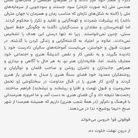
هندسی ملی (به صورت تازه‌تر) سود جستند و سودجویی از سرمایه‌های
ملی را (البته به شکل‌های تازه‌ای که مناسب زمان و همزمان با جهان مترقی
باشد) راه پیشرفت شمردند و کهنه‌گرایی و تقلید و تکرار را محکوم کردند.
اما کهنه‌پرستان و مقلدان و سنت‌گرایان نا‌آشنا به چگونگی حفظ اصول
سنتی، چنین نمی‌خواستند. زیرا نه تنها درستی این هدف را تشخیص
نمی‌دادند، علاوه بر اعتیاد به گذشته‌گرایی و زندگی کردن با گذشته، در
صورت قبول و خواستن، می‌بایست آموخته‌های سالیان نادرست خود را
نادیده بگیرند و به نقص کار و نقص اندیشهٔ هنری و اجتماعی خود
معترف باشند. اما، طلایه‌داران هنر نو، به هر حال با آگاهی و بیداری و
همراهی جانبداران و ناشران روشن و صاحب قلمان و نوگرایان و
روشنفکران معدود خود فضای بستهٔ هنری را مبدل به فضای باز هنری
کردند و آزادی کار هنری را در قبال مداومت در سختکوشی (و تحمل
محرومیت و قبول تهمت و افترا و ریشخند و نیشخند) فراهم ساختند.
زحمت‌ها نتیجه داد و آن فضای هنری به دست آمد و ما امروزه هنرمندانی
با فرهنگ و نام‌آور (در همهٔ شعب هنری) داریم که همیشه هم‌صدا از شهر
صبح «نیما یوشیج» ندا در می‌دهند:
قوقولی قو! خروس می‌خواند
از درون نهفت خلوت ده،