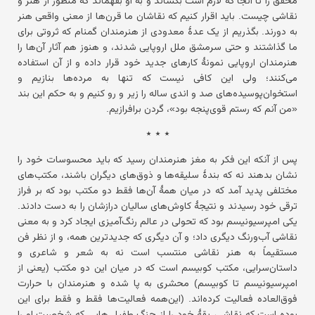
محقق را تا آنجا که لازم است بکشاند و به او بفهماند که منظور از هنر و
نقاشی چیست. باید اقرار کنیم که نقاشان ما قرن‌ها از معنی واقعی هنر
به دورند. بگذریم از یک عدهٔ معدودی از هنرمندان گمنام که ثروتی برای
ما گذاشتند و حتی سرمشق ملل اروپایی شدند، و هنوز هم آثار آن‌ها را
هنرمندان اروپایی نمونهٔ کارهای جدید خود قرار داده و از آن استفاده
می‌کنند؛ ولی این کافی نیست که تنها به مرده‌ها بنازیم و
استخوان‌پوسیده‌های صد و اندی ساله را زیر و رو کنیم و به حکم این بند
«من آنم که رستم قوی‌پنجه بود»، گردن برافرازیم.
٭ ٭ ٭
پس از آنکه این فکر به مغز هنرمندان رسید که باید محسوسات خود را
نشان بدهند نه که بندهٔ سلیقه‌ها و ذوق‌های دیگران باشند، مکتب‌های
مختلفی پدید آمد که در میان همهٔ آن‌ها فقط دو مکتب بود که بر فراز
ترقی خود رسیدند و نتیجهٔ کاوش‌های سالیان درازشان را به دست دادند.
یکی امپرسیونیسم بود که تحولی در عالم رنگ‌آمیزی ایجاد کرد و به معنی
نقاشی آب‌ورنگ دیگری داد؛ و آن دیگری که جدیدترین همه، و از نظر فن
مستقیماً به هنر نقاشی منتسب است نه به شعر و شاعری و
داستان‌سرایی، مکتب کوبیسم است که در میان این دو مکتب (یعنی از
امپرسیونیسم تا کوبیسم) محشری به پا شده و هنرمندان با حرارت
فوق‌العاده فعالیت کرده‌اند. (این‌همه فعالیت‌ها فقط و فقط برای این
بوده است که نقاشی، یقهٔ خود را از چنگ طفیلی‌هایی که شخصیت او را