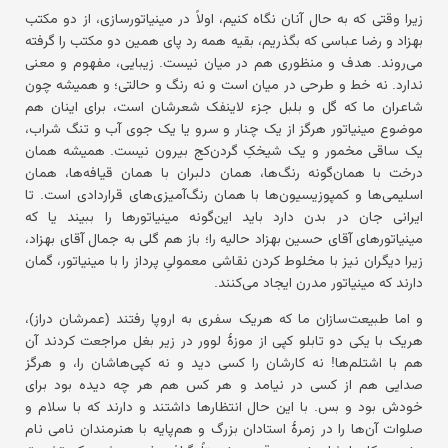
زیرا وقتی که به حال آنان نگاه کنیم، اولاً در مینیاتورسازی، از دو مکتب
بهزاد و رضا عباسی که بگذریم، بقیه همه رد پای همین دو مکتب را گرفته
می‌روند. هدف و منظوری هم در میان نیست. زیبایی، مفهوم و معنی
ندارد. نه خط و طرحی در میان است و نه رنگ و حالتی؛ و همیشه چون
شاعران ما که گل و بلبل جزء لاینفک شعرشان است، برای اینان هم
موضوع مینیاتور هرگز از یک چنار و سرو یا یک جوی آب و تنگ شراب،
یک ساقی مخمور و یک شیخکِ گردن‌کج بیرون نیست. همیشه همان
درخت با همان‌گونه رنگ‌ها، همان دلبران با همان قیافه‌ها، همان
اسلیمی‌ها و کمپوزیسیون‌ها با همان رنگ‌آمیزی‌های قراردادی است. تا
ایرانی جان در بدن دارد باید این‌گونه مینیاتورها را ببیند یا که
مینیاتورهای آقای حسین بهزاد حالیه را؛ باز هم گلی به جمال آقای بهزاد،
زیرا دیگران نیز با مخلوط کردن نقاشی معمولیِ پرداز را با مینیاتور، گمان
دارند که مینیاتور مدرن ایجاد می‌کنند.
و اما طبیعت‌سازان ما که هریک سفری به اروپا رفتند (عمرشان دراز)،
هریک با یکی دو تابلو کپی از موزهٔ لوور در زیر بغل مراجعت کردند آن
هم با اشتلم‌ها! نه کارشان را کسی دید و نه کپی‌هاشان را، و هرگز
صدایی هم از کسی در نیامد و هر کس هم هر چه دیده بود برای
خودش بود و بس. با این حال انتظارها داشتند و دارند که با سلام و
صلوات آن‌ها را در زمرهٔ استادان بزرگ و هم‌پایه با هنرمندان نامی نام