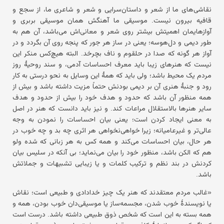
نقاشی‌های ما از شعر و داستان‌سرایی و شعر و شاعری ما، از سجع و
قافیه بیرون نیست. موسیقی ما آهنگش همان موسیقی بربری و
آوازهایمان اهمیتش بیشتر روی شعر و معانی‌اش می‌باشد، آن هم به
طور دیمی و دل‌هوسه؛ یعنی در ساز هر جور که پنجه روی آن بگردد و در
آواز هر گونه که صدا در حلقوم و ناف بچرخد. البته هیچ‌کس منکر این
نیست که هنرهای زیبا باید معرف احساسات آدمی، و سند روحیهٔ روز
مردم یک محیط باشد؛ ولی باید که همهٔ این وسایل به نحو درستی به کار
رود و جنبهٔ هنری آن بر دیمی بودنش حتماً مزیت داشته باشد و بیش از
همه منظور آن باشد که حدود و هدف خود را بیش از حدود و هدف
سایر هنرها بالاستقلال مراعات کند. و نیز باید دانست که هنر در اصل
به معنی ایجاد کردن است؛ یعنی بیان احساسات را نمودن به وجه
عالی‌تر و غیرعامیانه؛ زیرا خواهی‌نخواهی هر اثری چه بد و چه خوب در
هر حال، بیان احساسات می‌کند و همه کس به هر زبانی که شده ولو
هم که الکن باشد، منظور خود را بیان می‌نماید؛ بی آنکه در سلیس بیان
کردنش در بند نظم و ترکیب کلمات و یا زیبایی تشبیهات و جملاتش
باشد.
«غالب مردم معتقدند که هنر یک چیز خدادادی و طبیعی است؛ نقاش
یا نویسندهٔ خوب شدن، مجسمه‌ساز یا موسیقی‌دان خوب بودن، همه و
همه بسته به این است که شخص ذوق طبیعی داشته باشد. درست است