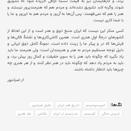
برند، و کارهایشان نیز به قیمت نسبتاً گزافی خریده شود که تشویق
شوند وگرنه لابد تشویق نشده‌اند و مردم هم که هنرمندپرور نیستند و
هنر را هم که نمی‌فهمند؛ پس آن‌ها به آن‌ور و مردم هم به این‌ور و ما را
با شما کاری نیست.
کسی منکر این نیست که ایران منبع ذوق و هنر است و از این لحاظ از
کشورهای درجهٔ اول هنری است. همین کاشی‌کاری‌ها و نقشهٔ قالی‌ها و
فرش‌ها که در و پیکر ما را زینت داده است، نمونهٔ کامل ذوق ایرانی و
دلیل توجه مستقیم مردم به هنر و هنرمندان است؛ ولی هنرمند ما باید
یاد بگیرد که چگونه باید هنر را به سوی حقیقت و کمال روز پیش برد، و
باید به مردم یاد دهد که چگونه باید در هنر نظر کنند و از هر هنری چه
چیزها باید انتظار داشته باشند.
از ضیاءپور
تگ‌ها:
امپرسیونیسم
تاریخ هنر ایران
جلیل ضیاءپور
خروس جنگی
کوبیسم
مدرنیسم در ایران
نقاشی
نقد هنری