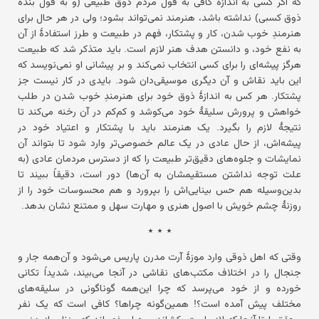
که اگر کسی به اندازهٔ کافی به قول مردم ذوق طبیعی (و به قول بنده
ذوق کسبی) نداشته باشد، هنرمند نمی‌تواند بشود؛ ولی در هر حال برای
هنرمندِ خوب شدن، کار و پشتکار، فهم در طبیعت و طرز استفادهٔ از آن
به نفع خود، و دانستن هدف هنر لازم است. باید متذکر شد که طبیعت
هرگز پیشه‌ای را برای کسی انتخاب نمی‌کند و بر پیشانی او نمی‌نویسد که
این باید نقاش و آن دیگری موسیقی‌دان شود. بایدی در کار نیست جز
پشتکار. هر کس به اندازهٔ ذوق خود برای هنرمندِ خوب شدن در طلب
خواهش و پرورش سلیقهٔ خود می‌کوشد و کم‌کم در آن رخنه می‌کند تا
نتیجهٔ لازم را بگیرد. یک هنرمند باید با پشتکار و اعتیاد خود در
پیشه‌اش، از حال عادی در یک عالم خصوصی‌تر وارد شود تا بتواند آن
نمایشات و جلوه‌های دقیق‌تر طبیعت را که از دسترس مردمان عادی (به
علت توجه نداشتن مستقیمشان به آن‌ها) دور است، دقیقاً ببیند تا
بدین‌وسیله هم حس بینایی‌اش را بپرورد و هم محسوسات خود را از
روزنهٔ چشم خویش با اصول هنری و مهارت سهل و ممتنع نشان بدهد.
٭ ٭ ٭
وقتی که اهل ذوقی وارد موزهٔ آرت مدرن پاریس می‌شود و آن‌همه جار و
جنجال را در اختلاف مکتب‌های نقاشی در آنجا می‌بیند، شدیداً تکانی
خورده و از خود می‌پرسد که چرا این‌همه گوناگونی در سلیقه‌های
مختلف پیش آمده است؟! همین‌گونه چراها؟ کافی است که یک نفر