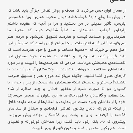
از همان اوان حس می‌کردم که هدف و روش نقاش جز آن باید باشد که
در پیش ما رواج دارد! خوشبختانه دیدن محیط هنری اروپا به‌خصوص
پاریس، تأثیر عمیقی در من بخشید و مرا در آنچه که عقیده داشتم
پایدارتر گردانید. هنرمندان ما غالباً شکایت دارند که محیط ما
هنرمندپرور و مساعد نیست و هنرمند تشویق نمی‌شود و مردم هنر
نمی‌فهمند!! این‌گونه اعتراضات بی‌جا بیشتر از این است که عموماً از این
اصل مهم بی‌خبرند که: «محیط مساعد و هنری را خود هنرمند است که
باید فراهم کند، نه مردم»؛ و غافلند که هنرمند خود مسئول این
نامساعدی محیطش می‌باشد. مردمی که هنرمندی‌ها را نبینند و در مورد
سلیقه‌های مختلف سخن‌هایی نشنوند، و چشمشان آن‌طور که باید با
کارهای هنری آشنا نشود، چگونه می‌توانند مروج هنر و مشوق هنرمند
باشند؟! بی‌جاتر و عجیب‌تر اینکه هنرمندان ما، هریک، از پیر و جوان، با
کشیدن دو تا صورت شبیه از مغفور خاقان و چند منظره از شاه
عبدالعظیم و گلاب‌دره یا قهوه‌خانه‌ها به این عنوان که طبیعی می‌سازند
خود را از نقاشان چیره دست می‌پندارند، و انتظارها از مردم دارند؛ غافل
از اینکه کورکورانه دنبال یک‌نوع نقاشی قراردادی و مبتذل از سنه‌های
گذشته را گرفته‌اند و پا بر پشت پای گذشتگان نهاده پیش می‌روند.
پیشروی که نه، بلکه رکود باید گفت؛ زیرا همه‌اش کورکورانه و تقلیدی
است. حتی کپی محض و غلط و بدون فهم از روی طبیعت.