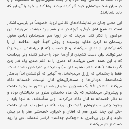
در میان شخصیت‌های خود گم کرده بودند رها کند و خود را آن‌طور که
باید بنمایاند).
این معنی چنان در نمایشگاه‌های نقاشی اروپا، خصوصاً در پاریس، آشکار
است که هیچ اهل ذوقی، گرچه در هنر هم وارد نباشد، نمی‌تواند این
موضوع را انکار کند. هرچند که در اروپا هم هنرمندان زیادی هنوز،
ریسمان به گردن عقاید پوسیده و روش کهنهٔ خود انداخته، آن را
کشان‌کشان از دنبال می‌کشند و از تعصب (که از بی‌اطلاعی می‌خیزد)
نمی‌توانند برای دست کشیدن از آن‌ها خود را حاضر کنند؛ ولی پیداست
که با این همه، حس می‌کنند که عمری را به قلم صدی یک غاز زدن
گذرانده‌اند (مانند غالب هنرمندان ما) و نتیجه‌ای عایدشان نشده است.
فقط با چشمانی که زل‌زل می‌درخشد، به آنهایی که گوششان ابداً بدهکار
شماتت‌ها، بدزبانی‌ها و مسخرگی‌های آنان نیست، خصمانه نگاه
می‌کنند. کاشکی اقلاً یک همچون محیطی هم در کشور ما وجود داشت
و پیشروانی می‌داشتیم که یک عده دشمنان هنری در دنبالشان بوده و
به نظر خصمانه به آنان نگاه می‌کردند. ولی متأسفانه، نه تنها باید از
وجود چنین میدان‌های رقابت دل برید، بلکه در اصل باید ایمان داشت
حتی این چند نفری هم که افتان و خیزان، خط‌مشی هنر را در پیش
دارند و از زور بی‌خبری به «چه‌کنم چه‌کنم» گرفتار شده‌اند، دیر یا زود
دست از کار می‌کشند.