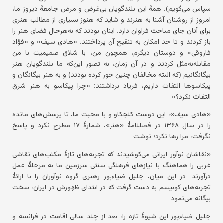
سپاس می‌گویم). همهٔ این بلندگویان بی‌غرض و مرض جامعهٔ دیروز ما،
امروز از روشنان آشنا به هنرند و شاید که هنوز بسیاری از مطالب هنری
برای آنان جای مباحث فراوان دارد. اینان بودند که به‌هرحال فضای هنر را
باز کردند و تا حد امکان به تنقیح آن پرداختند. «هادی سیف» و «فؤاد
فاروقی» و دوستان دیگرم، همچون من، با شلاق صمیمیت با من
مقابله‌به‌مثل کردند و در آن زمان، به تصور این‌که ما بلندگویان هنر
بیگانگانیم (که البته مخالفان چنین جور کرده بودند) و به هنر بیگانگان و
پیکاسوها التفات داریم، فریاد برداشتند: «چرا پیکاسو به هنر شرق
التفات نکرد؟»
«هادی سیف»، این دوست کنجکاو و با محبت ما، تا پرسش‌های مانده
را در سال ۱۳۶۸ در فصلنامهٔ «هنر»، شمارهٔ ۱۷ مطرح نکرد و پاسخ
نگرفت، مرا رها نکرد؛ نوشت:
«نقاشان نوآور ایرانی می‌کوشیدند که تجربه‌های تازهٔ مکتب‌های نقاشی
غربی را هماهنگ با نیازهای فرهنگی سنتی سرزمین ما به مرحلهٔ عمل
درآورند. در این میان، جلیل ضیاءپور رهبری گروه نوآوران را با ارائهٔ
تجربه‌های کوبیسم به دست گرفت که در ابتدای ظهورش در ایران، سخت
بیگانه می‌نمود.
جلیل ضیاءپور این شیوهٔ تازه را، بعد از چند سالی اقامت در فرانسه و