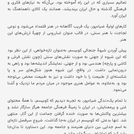
تعالیم بسیاری که در این راه آموخته بود، بی‌آن‌که به نیازهای فکری و
فرهنگی گذشته و حال ایران بیندیشد، همانند یک کالای ناهماهنگ به
ایران آورد.
کارهای اولیهٔ ضیاءپور، یک فریب آگاهانه در هنر قلمداد می‌شود و نوعی
لجاجت با هنر سنتی، در قالب عنوان غبارروبی از چهرهٔ ارزش‌های این
هنر.
پیش آوردن شیوهٔ جنجالی کوبیسم، به‌عنوان تازه‌خواهی، از این نظر بود
که این شیوه از جهتی به صورت نقش‌های سنتی (چون نقش فرش و
کاشی و پارچه) هندسی بود و از جهتی، نمایشگر اندیشه‌ها بود و راهی به
درون‌نمایی داشت. در واقع، این شیوه هنوز شکل‌های سر و پا
شکسته‌ای از طبیعت را با خود داشت و نیز به طبیعت محض بی‌توجه
بود و، به‌علاوه، به عوامل هنری موجود در میان مردم ما نزدیک و آشنا
می‌نمود.
با تمام یک‌دندگی ضیاءپور، به تجربه دیدیم که کوبیسم، با همهٔ محتوای
غنی و پرمعنایش، در ایران با زمینهٔ فرهنگی جامعه هرگز سازگار نشد و
بیشترین واکنش‌ها به صورت خنده گرفتن جماعت از این آثار، منتهی
شد. تنها بدعتی که کوبیسم در ایران به‌جا گذاشت، شروع سرفصل تازه‌ای
به اسم جدایی بین دنیای هنرمند و جامعه بود. این دستاورد تا بدان‌جا
رشد کرد که تماشاچی سرگردان ماند.»