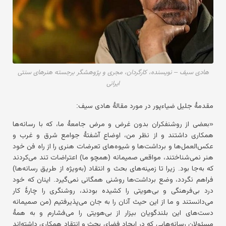
هادی سیف – نویسنده، کارگردان، مجری و پژوهشگر برجسته هنرهای سنتی
ایرانی
مقدمهٔ جلیل ضیاءپور در مورد مقالهٔ هادی سیف:
«بعضی از روشنفکران بدون غرض و مرض جامعهٔ ما، که با رسانه‌ها
همکاری داشتند و از نظر من، اوضاع آشفتهٔ جوامع شرق و غرب و
عکس‌العمل‌ها و برداشت‌ها و شیوه‌های تعرضات هنری را از راه فن خود
هنر نمی‌شناختند، مواقعی صمیمانه (همچو ما) اعتراضات تند می‌کردند
که به‌جا بود. زیرا تا زمینه‌های بحث و انتقاد (به‌ویژه از طریق رسانه‌ها)
فراهم نگردد، وضع برداشت‌ها روشنی همگانی نمی‌گیرد. اینان که خود
درد بی‌فرهنگی و بی‌هویتی را کشیده بودند، روشنگری را چارهٔ کار
می‌دانستند و ما از این حیث آنان را به جان می‌پذیرفتیم (من صمیمانه
دست‌های این بلندگویان بیزار از بی‌هویتی را می‌فشارم و به همهٔ
مسئولان رسانه‌هایی که در ایجاد فضای بحث و انتقاد همکاری داشته‌اند