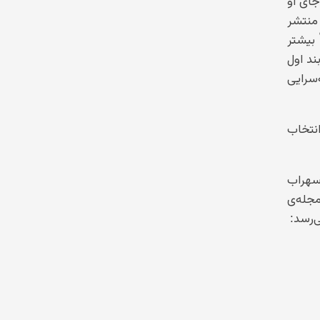
 به جای او
منتشر
بیشتر
یه تحت عنوان «سلاخ بلبل» شامل ۱۳ بند بود. بند اول
سرایی
نتخاب
 سهراب
مجله‌ی
‌رسد: