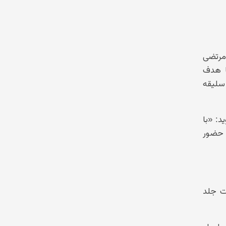
 «مرتضی
ا هدف
 سلیقه
د: «با
ا حضور
ر پشت جلد