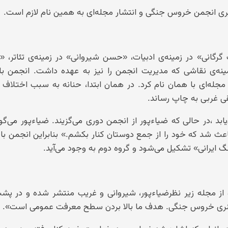
 انجمن خروس جنگی و انتشار مجله‌ای به همین نام لازم است.
 «غلامحسین غریب گرگانی» در زمینه‌ی ادبیات، «حسن شیروانی» در زمینه‌ی تئاتر،
مینه‌ی نقاشی که مدیریت انجمن را نیز به عهده داشت. انجمن ب
جله‌ای با همان نام کرد. در همان ابتدا، حنانه به سبب اختلاف
قی غربی به چاپ رساند.
ه می‌یابد ،در حالی که ضیاءپور از انجمن دوری می‌گزیند. ضیاءپور می‌گوی
اعث شد که خود را از جمع دوستان کنار بکشم.» بنابراین انجمن ب
یرانی» تشکیل می‌شود و گروه دوم به وجود می‌آید.
ه اول (۱۳۲۸ تا ۱۳۲۹)، در این دوره ۵ شماره از مجله زیر نظرضیاءپور، شیروانی و غریب منتشر شده و د
ن هنری خروس جنگی. هدف ما بالا بردن سطح معرفت عمومی است».