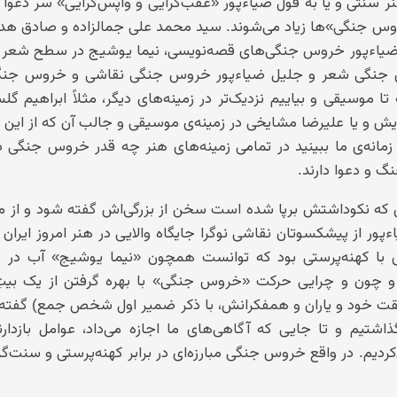
نر سنتی و یا به قول ضیاءپور «عقب‌گرایی و واپس‌گرایی» سر دعوا د
خروس جنگی»ها زیاد می‌شوند. سید محمد علی جمالزاده و صادق هدا
ن ضیاءپور خروس جنگی‌های قصه‌نویسی، نیما یوشیج در سطح شعر ن
روس جنگی شعر و جلیل ضیاءپور خروس جنگی نقاشی و خروس جنگ
تا موسیقی و بیاییم نزدیک‌تر در زمینه‌ها‌ی دیگر، مثلاً ابراهیم گل
ایش و یا علیرضا مشایخی در زمینه‌ی موسیقی و جالب آن که از این پ
 زمانه‌ی ما ببینید در تمامی زمینه‌های هنر چه قدر خروس جنگی د
گ و دعوا دارند.
س که نکوداشتش برپا شده است سخن از بزرگی‌اش گفته شود و از 
پور از پیشکسوتان نقاشی نوگرا جایگاه والایی در هنر امروز ایران دا
ش با کهنه‌پرستی بود که توانست همچون «نیما یوشیج» آب در خ
د و چون و چرایی حرکت «خروس جنگی» با بهره گرفتن از یک بیتِ
یقت خود و یاران و همفکرانش، با ذکر ضمیر اول شخص جمع) گفته
اشتیم و تا جایی که آگاهی‌های ما اجازه می‌داد، عوامل بازدار
ردیم. در واقع خروس جنگی مبارزه‌ای در برابر کهنه‌پرستی و سنت‌گر