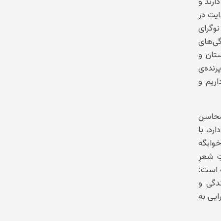
ارند و
یت در
وگرای
ی‌های
ستان و
رنده‌ی
اریم و
محاسن
رد، با
وابگه
 شعرِ
 است:
ندگی و
ایی به