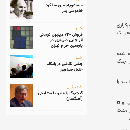
‎بیست‌و‌پنجمین سالگرد
خاموشی پدر
رگزاری
اخبار
 هر یک
فروش ۷۲۰ میلیون تومانی
اثر جلیل ضیاءپور در
پنجمین حراج تهران
ه شده
اخبار
س جنگ
جشن نقاشی در زادگاه
جلیل ضیاءپور
جازاً
نگاه دیگران
گفت‌وگو با علیرضا مشایخی
(آهنگساز)
، و تا
ر مثبت