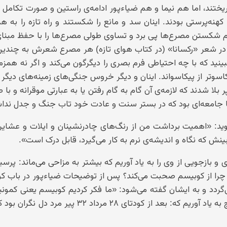
 ریختند، اما هم نیما و هم ضیاءپور ادامه‌ی راستین و صورت تکامل ی
کهنه‌پرستی بودند. اینان سد و مانع را شکستند و راه تازه را به ه
وم شکستن مصرع‌ها پی برد و تساوی طولی مصرع‌ها را با حفظ مبنای
لو در شعر «رکسانا» (در کتاب هوای تازه) هر مصرع شعرش به چندی
بینید که با چه احتیاطی فرم بصری را دیگرگون می‌کند و اگر نه همزما
وتر از پیکاسواند. اینان و دیگر خروس جنگی‌های زمینه‌های دیگر 
شدند که لازمه‌ی آن گام به گام رفتن یا به عبارتی موقرانه و با ط
 با جامعه‌ای بود که در بستر سنت و عادت خود تاب جنگ و جدل ند
ید: «اهمیت برداشت من از رنگ‌های چادر‌نشینان و ایلات و عشایر،
ل بینش که نگاه و اندیشه‌ی نرم به کار می‌گیرد، قابل درک است».
و بازجویی از وی را به یاد آوریم که بیشتر به مزاحی می‌ماند: پرس
 چرا از کوبیسم صحبت می‌کند؟ پس از توضیحات ضیاءپور در باب کو
ردد و به ایشان گفته می‌شود: «ما فکر کردیم کوبیسم یعنی کمونی
و یا آن نقل قول از جلال آل احمد را درباره‌ی نیما یوشیج به یاد آوریم که: بعد از کودتای ۲۸ مرداد ۳۲