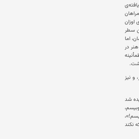
افته‌ی
مراهان
 اوزان
ن سطر
ن، اما
هنر در
مأنینه
اشت.
 و نیز
یده شد
بیسم،
سم!»،
 پیر مرد دل نگران بود که نکند