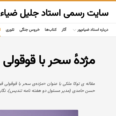
Ski
t
سایت رسمی استاد جلیل ضیاءپ
conten
درباره استاد ضیاءپور
آثار
کتاب‌ها
خروس جنگی
تئوری
ا
بیوگرافی
مژدهٔ سحر با قوقول
گفتاوردها
مردم‌شناسی
تألیفات
مقاله ی توکا ملکی با عنوان «مژده‌ی سحر با قوقول
فعالیت‌ها
حسن حامدی (مدیر مسئول دو هفته نامه تندیس)، نگارخانه برگ، سه