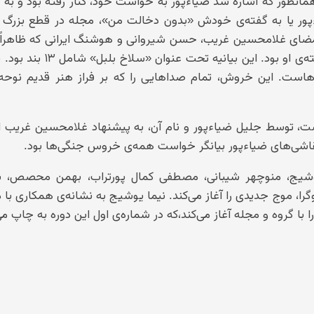
شار دوره دوم در ۱۵ اردیبهشت و یا خرداد ماه ۱۳۳۰.همانطور که اشاره شد ضیاءپور به خواست خود، کنار رفته بود و
ءپور یا به گفته‌ی خودش «بدون دخالت من»، مجله در قطع بزرگ 
امضای غلامحسین غریب، حسن شیروانی و هوشنگ ایرانی که ظاهراً 
سطور آن منعکس‌ کننده‌ی عقاید هوشنگ ایرانی و نوشته‌ی او بود. این بیان
هاست. این خروش، تمام صداهایی را که بر فراز هنر قدیم نوحه‌
 توسط جلیل ضیاءپور و نام آن، به پیشنهاد غلامحسین غریب ا
ز نقاشی‌های ضیاءپور بیانگر خواست همه‌ی خروس جنگی‌ها بود.
ن نیما یوشیج، منوچهر شیبانی، مصطفی کمال پورتراب، بهمن محصص،
را، موج جدیدی را آغاز می‌کند. نیما یوشیج به نشانه‌ی همکاری با 
روه و مجله آغاز می‌کند،که در شماره‌ی اول این دوره به چاپ می