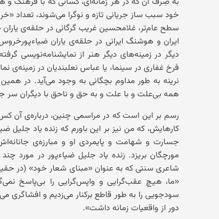
به صِرف آن که در هر زمانه‌ای، کسانی که با فرهنگ و ه
خود سبب ساز جریانی تازه و نوگرا می‌شوند، تعداد «
سطح عام‌تر، غلامحسین غریب گرگانی در حلقه‌ی یارا
ایران و هوشنگ ایرانی در حلقه‌ی یاران ضیاءپورخ
دیگر در زمینه‌های دیگر هنر از نمایشنامه‌نویسی گرفته 
فرخ غفاری در سینما، یا عباس نعلبندیان در زمینه‌ی نم
نرینه به طور مداوم بچگانی به وجود می‌آید. در همین
همه بی‌علت و با علت و به حق و ناحق با دیگران سر جن
رسم بر این است که در مراسمی چنین، درباره‌ی آن ک
کارهایش، که من نیز بر این باورم که زنده یاد جلیل ضیاء
جسارت و شهامت و پایمردی او و مبارزه‌ی جانانه‌ا
مورچگان بریزد. زنده یاد جلیل ضیاءپور در مورد چن
شاعری سنتی که به عنوان «مبنای شعار خود» (در حق
«ما، هیچ عقب‌گرایی و واپس‌گرایی را بی‌پاسخ نمی‌گذ
سودجویی را به طور قاطع برکنار می‌زدیم و افشاگری می‌ک
دور از واقعیات زمانه داشت».