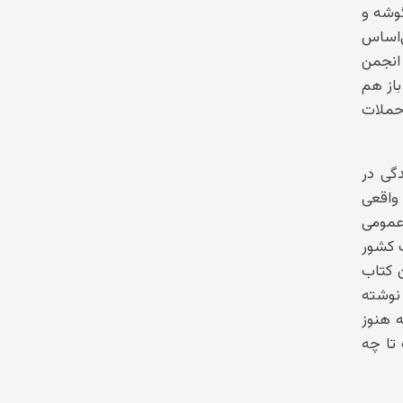
گوشه و
‌اساس
انجمن
از هم
حملات
دگی در
 واقعی
 عمومی
ت کشور
ن کتاب
نوشته
ه هنوز
تا چه