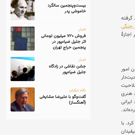
‎بیست‌و‌پنجمین سالگرد
خاموشی پدر
 گرفته
جنگی
اخبار
اجازهٔ
فروش ۷۲۰ میلیون تومانی
اثر جلیل ضیاءپور در
پنجمین حراج تهران
اخبار
جشن نقاشی در زادگاه
ن امور
جلیل ضیاءپور
یت‌دار
صلاحیت
نگاه دیگران
ط هنری
گفت‌وگو با علیرضا مشایخی
ایرانی
(آهنگساز)
ه‌اند.
د. با
قیدان