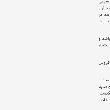
 عمومی
و این
 هم در
د و به
باشد و
ت‌دار
 خروش
د ساکت
ن قدیم
 گذشته
اشخاص