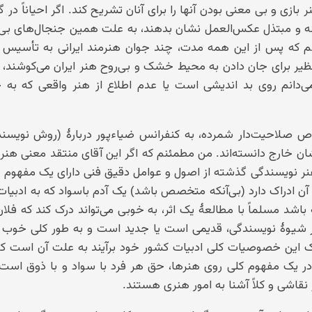
ی و بی معنی بودن آنها را برای آنان تشریح کند. اگر احیاناً در 
هنه و مبتذل عکس‌العمل نشان بدهند، به علت همین جنجال‌های بی
م که پس از این همه مدت، چند جوان هنرمند ایرانی به تأسیس 
ر برای جان دادن به محیط خشک و بی‌روح هنر ایران می‌کوشند، ب
می‌دانم روی بد اندیشی است یا عدم اطلاع از هنر واقعی که به 
اص صلاحیت‌دار شمرده، به کنفرانس ضیاءپور دربارهٔ (روش نویسن
یشان خارج دانسته‌اند. من مطمئنم که اگر این آقای منتقد معنی هنر
ا هنر نویسندگی گذشته از اصول و عوامل دقیق فنی دارای یک مفهوم
 ادراک دارد (بی‌آنکه متخصص باشد) یک آدم باسواد که به ادبیا
اشد مسلماً با مطالعهٔ یک اثر، به خوبی می‌تواند درک کند که فلا
ظر شیوهٔ نویسندگی، قدیمی است یا جدید است و به طور کلی خوب 
درک این خصوصیات کلی ادبیات کشور خود برآیند به علت آن است ک
ر یک مفهوم کلی روی هنرها، حق هر فرد با سواد و با ذوق است 
اشی و کلاً آشنا به امور هنری هستند.