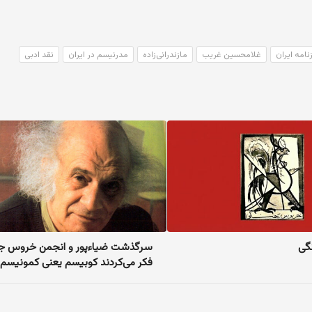
نامه ایران
غلامحسین غریب
مازندرانی‌زاده
مدرنیسم در ایران
نقد ادبی
گی
سرگذشت ضیاءپور و انجمن خروس جن
فکر می‌کردند کوبیسم یعنی کمونیسم!