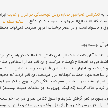
ه به
کنفرانس ضیاءپور دربارهٔ روش نویسندگی در ایران و غریب
ایراد
انست که «ذیصلاح» می‌خواند. نویسنده در دفاع از
انجمن خروس 
ق و باسواد است و در عصر پرشتاب امروز، هنرمند نمی‌تواند منتظر 
 در آن نوشته بود:
کنند یا آنان که به علت نارسایی دانش، از فعالیت در راه پیش برد
دهٔ اشخاص به اصطلاح ذیصلاح می‌کنند و آن قدر دم از اشخاص صلاح
درایت خود اظهار نظر کند یا این قبیل سخن‌ها (که این کار از 
ویی ساخته مورد حملات کودکانه قرار می‌دهند. آن قدر کردند که محی
 اظهار عقیده در ادبیات را هم که بستگی کلی با روح و فکر هر فرد 
گرد و خاک گرفته (که اینک چیزی به جز قطعات عتیقه نیستند) کرد
د بدون در نظر گرفتن شرایط و اصول تکامل هنری هر چه خواست کر
آواز حزین سر دادن و دل ای دل نواختن، نویسنده و نقاش و موسی