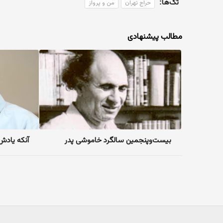
تگ‌ها:
حراج تهران
من و پرواز
مطالب پیشنهادی
آنکه یادش 