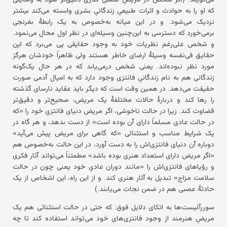
که او را به حوادث و اثرات طبیعیِ زندگانیِ بشری وابسته می‌کند بیشتر
نزدیک می‌شود. و در این میانه به‌خصوص به یک رابطهٔ بغرنجی
برمی‌خورد که دسترسی به این‌چنین وسیله‌ای در نظر اول محال می‌نمود.
و شخص علی‌رغم نظریات خود به وجود حقایقی پی می‌برد که این
حقایق فی‌نفسه وسیلهٔ ارضای خاطر هستند ولی ظاهراً خودشان هرگز
مورد نظر نبوده‌اند. یعنی شخص درمی‌یابد که در هر حال یک‌گونه
زندگانی هم به نام زندگانیِ فانتزی وجود دارد که به امیال آدمی صورت
حقیقت می‌دهد. در همین وقت است که دیگر باید عقاید نارسای گذشته
را رها کند و دربارهٔ حالات مختلفهٔ یک مریض، صحیح‌تر و دقیق‌تر
قضاوت کند. زیرا در حالت ناخوشی، اگر مریض دنیای فانتزیِ خود را «که
در حالت عادی مسلماً دارای آن بوده است» از دست بدهد، و هر گاه در
یک شرایط مناسب و استثنائی «که گاهی برای مریض پیش می‌آید»
دوباره آن دنیای فانتزی‌اش را به دست آورد، در این حالت به‌خصوص هم
«اگر مریض دارای استعداد هنری بوده باشد» مطمئناً می‌تواند آثار فکری
و رؤیاهای فانتزی‌اش را «مانند دوران عادیِ خود یعنی چون در حالت
سلامت مزاج» تبدیل به آثار هنری کند. و از این راه، این اشخاص از یک
حادثهٔ عصبی هم در ضمن نجات می‌یابند.)
سوررآلیست‌ها به اتکای دلایل فوق: که حتی در حالت استثنائی هم یک
مریضِ هنرمند از وجود فانتزی‌های خود می‌تواند استفاده کند تا چه