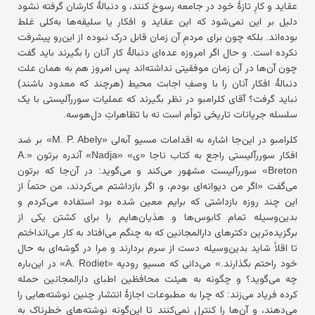
عقاید و کارِ تازهٔ خود در جامعه رسوخ کنند، و دنبالهٔ کارشان گرفته نشود
دلیل بر این نمی‌شود که این عقاید و افکار یا سلیقه‌ها به‌کلی غلط
بوده‌اند. بلکه چون برای مردمِ آن زمان قابل درک نبوده از این‌رو پیشرفت
نکرده است. و حال اگر امروزه عده‌ای دنبالهٔ کار آنان را بگیرند باید گفت
چون آن‌ها در آن زمان موفقیتی نداشته‌اند پس امروز هم به همان علت
دنبالهٔ افکار آنان را با وصفِ اجابت محیط (هرچند که معدود باشند)
نباید گرفت؟ آقای کلرامبو در نظر بگیرند که عملیات سوررآلیستی با یک
سلسله جریانات تاریخی توأم است نه با تظاهراتِ دل‌هوسه.
کلرامبو در این‌جا اشاره به اقدامات مسیو آبه‌لی «M. P. Abely» بر ضد
افکار سوررآلیستی راجع به کتاب ناجا «ی» «Nadja» آندره برتون «A.
Breton» سوررآلیست مشهور می‌کند و می‌گوید: در آن‌جا که برتون
می‌گفت «اگر من دیوانه‌ای بودم، و اگر بازداشتم می‌کردند، من حتماً از
این چند روزه بازداشتی که برایم معین شده بود استفاده می‌کردم و
بدین‌وسیله تمام کابوس‌ها و هذیان‌هایم را برای کشتن یکی از
برگزیده‌ترین دکترهای دارالمجانین که به چنگم می‌افتاد به کار می‌انداختم
تا اقلاً شاید بدین‌وسیله دست از سرم بردارند و مرا در گوشه‌ای به حال
خود راحتم بگذارند.» می‌دانی که مسیو رودیه «A. Rodiet» در این‌باره
چه می‌گوید؟ و چگونه به هیئت محافظین اطبای دارالمجانین حمله
کرده فریاد می‌زند: که چرا به مطبوعات اجازهٔ انتشار چنین نوشته‌هایی را
می‌دهند، و آن‌ها را کنترل نمی‌کنند تا این‌گونه نوشته‌های خطرناک به