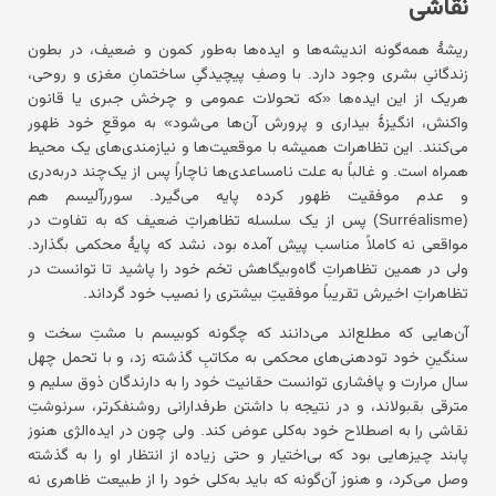
نقاشی
ریشهٔ همه‌گونه اندیشه‌ها و ایده‌ها به‌طور کمون و ضعیف، در بطون
زندگانیِ بشری وجود دارد. با وصفِ پیچیدگیِ ساختمانِ مغزی و روحی،
هریک از این ایده‌ها «که تحولات عمومی و چرخش جبری یا قانون
واکنش، انگیزهٔ بیداری و پرورش آن‌ها می‌شود» به موقعِ خود ظهور
می‌کنند. این تظاهرات همیشه با موقعیت‌ها و نیازمندی‌های یک محیط
همراه است. و غالباً به علت نامساعدی‌ها ناچاراً پس از یک‌چند دربه‌دری
و عدم موفقیت ظهور کرده پایه می‌گیرد. سوررآلیسم هم
(Surréalisme) پس از یک سلسله تظاهراتِ ضعیف که به تفاوت در
مواقعی نه کاملاً مناسب پیش آمده بود، نشد که پایهٔ محکمی بگذارد.
ولی در همین تظاهراتِ گاه‌وبیگاهش تخم خود را پاشید تا توانست در
تظاهراتِ اخیرش تقریباً موفقیتِ بیشتری را نصیب خود گرداند.
آن‌هایی که مطلع‌اند می‌دانند که چگونه کوبیسم با مشتِ سخت و
سنگینِ خود تودهنی‌های محکمی به مکاتبِ گذشته زد، و با تحمل چهل
سال مرارت و پافشاری توانست حقانیت خود را به دارندگان ذوق سلیم و
مترقی بقبولاند، و در نتیجه با داشتن طرفدارانی روشنفکرتر، سرنوشتِ
نقاشی را به اصطلاح خود به‌کلی عوض کند. ولی چون در ایده‌الژی هنوز
پابند چیزهایی بود که بی‌اختیار و حتی زیاده از انتظار او را به گذشته
وصل می‌کرد، و هنوز آن‌گونه که باید به‌کلی خود را از طبیعت ظاهری نه