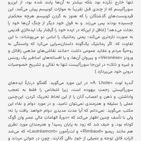
تنها خارج نکرده بود بلکه بیشتر به آن‌ها پابند شده بود، از این‌رو
سوررآلیسم که از چندی قبل تقریباً به موازات کوبیسم پیش می‌آمد، این
قیدوبست‌های گذشتگان را که هنوز به گردن کوبیسم هرچه محکم‌تر
چسبیده بودند پس می‌زند. و به قول خود دیگر از چنگِ آن‌ها خود را
نجات می‌دهد! (غافل از این‌که در ایده‌ خود را گرفتار یک ایده‌الژیِ قدیمی
به صورت تازه‌تری می‌کند؛ یعنی رمانتیک را لباس نو می‌پوشاند؛ با این
تفاوت که: اگر رمانتیک یک‌گونه داستان‌سرایی می‌کرد که وابستگی به
روحیهٔ مردم و عقاید عمومی داشت «مانند نقاشی‌های مذهبیِ رافائل و
ورونز «Véronèse» و پیروان آن‌ها، و یا افسانه‌های اساطیر یک روبنس
و غیره و ذلک» در این‌جا سوررآلیست تنها به نقالی و تشریح خصوصیات
درونیِ خود می‌پردازد.)
آندره لوت «A. Lhote» در این مورد می‌گوید: گفتگو دربارهٔ ایده‌های
سوررآلیستی زحمتِ بیهوده است، زیرا اشخاص را فقط به تعجب
واداشتن، و ذهن و اعصاب آنان را از این لحاظ تحریک کردن، این‌چنین
عملی را سلیقه و هنرمندی نمی‌توان نامید، و در مورد دوام و بقاء این
مکتب می‌گوید: نمی‌دانم که آیا مدت مدیدی دوام خواهد یافت یا نه؛
ولی با تأسف چنین اظهار می‌کند که «دورهٔ الهاماتِ عالیِ عصرِ وان گوگ
کوتاه بود، و حیف شد که زود به پایان رسید! و هنرمندان مورد نظری
هم مانند ریمبو «Rimbaud» و لت‌رآمون «Lautréamont» که می‌شد
اثراتِ قابل توجه و عمیقی از خود باقی گذارند، چون در جوانی مردند و