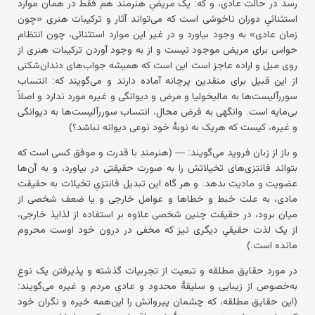
رسد در حالت عادی، و که: یک مریضِ هنرمند هم فقط در همان موارد
استثنائیِ دوران ناخوشی است که می‌تواند آثار و ترکیبات هنری «چون
زمان عادی» به وجود بیاورد و در غیر این موارد استثنائی، چون انتظام
حواس برای مریض موجود نیست و از به وجود آوردن ترکیبات هنری از
روی میل و اراده عاجز است این است که همیشه جواب‌های دندان‌شکنی
از این قبیل برای منقدین پرچانه آماده دارند و می‌گویند که: انتساب
سوررآلیست‌ها به مالیخولیا و مرض و دیوانگی و غیره مورد ندارد و اصلاً
بی‌مایه است. وانگهی به فرض محال، انتساب سوررآلیست‌ها به دیوانگی
و غیره، کیست که هریک به نوبهٔ خود نوعی دیوانه نباشد؟)
و باز از زبان فروید می‌گویند: — (هنرمندِ با قدرت و موفق کسی است که
بتواند فانتزی‌های تخیلاتش را به صورت حقیقتی در بیاورد، و به آن‌ها
عضویت و مادیت بدهد. و هر گاه این تبدیل فانتزیِ تخیلات به حقیقت
مادی، به علت خبط و خطاها و عوامل خارجی و یا ضعف شخصی از
میان برود، در حقیقت چنین شخصی علاوه بر استفاده از لذایذ خارجی،
از یک لذت حقیقیِ دیگری نیز که مخفی در درون خود اوست محروم
مانده است.)
در مورد حقایق مطلقه و تبعیت از تجربیات گذشته و پذیرفتن یک نوع
به‌خصوص از زیبایی و سلیقهٔ محدود و عادیِ مردم و غیره می‌گویند:
(این حقایق مطلقه، که چشمان پیروانش را این‌همه خیره و نگران خود