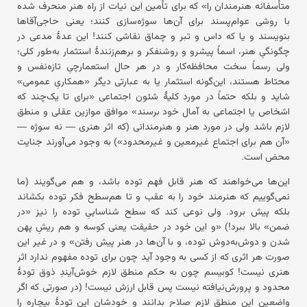
متأسفانه هنرمندان را» که برای تأمین این نیات از راه هنر منحرف شده
با روشی عوام‌پسند برای آن‌ها سوژه‌سازی کنند؛ یعنی حاجی‌آقاها
بنویسند و یا که داس و تبر و چماق نقاشی کنند! این عدهٔ مدعی در
چگونگیِ هنر، اسماً پیشرو و روشنفکر و برهم‌زنندهٔ استثمار به‌طور کلی؛
ولی رسماً سخت محافظه‌کار و در هر حال استعمارچیِ تازه‌نفس و
محتاط هستند، این‌گونه استثمار یا به عبارتی دیگر «همکاریِ عمومی»
شاید و بلکه حتماً در مورد کلیهٔ شئون اجتماعی «برای تا یک‌چند که
اشخاص یا اجتماعی به آمال خود برسند» موافق موازین عقلی و منطق
لازم باشد ولی در مورد هنر و هنرمندانی (که اثر هنری — نه سوژه —
«آن هم برای اجتماع غیرمعین و غیرمحدود») به وجود می‌آورند جنایت
محض است.
این‌ها می‌خواهند که هنر قابل فهم توده باشد، و هم می‌گویند (ما
نمی‌گوییم که هنرمند خود را به عقب و تا هم‌سطح فکر توده بکشاند
بلکه پیش برود. ولی نوعی کند که سطح شناساییِ توده را نیز «در
ضمن» بالا ببرد!) «و این خود در حقیقت یعنی کوسه و هم ریشِ پهن
شدن و دوش‌به‌دوش توده، و با آن‌ها در هنر پیش رفتن» و در غیر این
صورت هر اثری که از کسی به وجود آید چون برای توده مفهوم ندارد اثر
هنری نیست! کوبیسم چون به حکم منطق لازم خوش‌آیندِ ذوق تودهٔ
محدود و پرورش‌نیافته نیست پس قابل ارزش نیست! (در صورتی که اگر
واضعین این منطق لازم صلاح بدانند و خودشان این تودهٔ بیچاره را