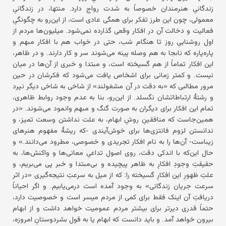
زندگانیِ هنرمندان خصوصاً به شدت رواج دارد. منتها، در زندگانیِ
معمولی، چون این طرز تفکر برای همگی عادی است، از این‌رو به چگونگیِ
فعالیت و دخالت آن در افکار وقعی گذارده نمی‌شود. میلیون‌ها مردم از
اول روشناییِ روز تا هنگام شب، حتی در خواب هم با افکار مبهم و
پاره‌پاره که نابجا به هم وصله پینه می‌شوند سر و کار دارند. و در ظاهر،
این افکار تماماً از هم گسیخته است، و مبتدا و خبری از آن‌ها در میان
نیست. و کمتر زمانی برای اشخاص یافت می‌شود که فکرشان در حین
مرور مطالبی که «به دقت در آن مشغولند» از شاخی به شاخی دیگر نپرد
و رشتهٔ ارتباطاتشان نگسلد. از این‌رو، بنا به عدم وجود روابط ظاهری،
تمام این افکار برای دیگران به صورت گنگ و مبهم وانمود می‌شوند. «در
همین‌جاست که منافقینِ روشِ ابهام، به علت نداشتن وسعت تمیز، و
ندانستن لزوم فانتزی‌ها برای خوش‌آیندی -که ریشهٔ مفهوم هنرهای
زیباست- آن‌ها را به نام افکار تجریدی و خصوصی، مطرود می‌دانند.» و
حال این‌که با اندکی دقت، روی اصول تداعیِ معانی‌ها و واکنش‌ها، به
حقیقتِ وجودِ افکارِ به ظاهر پیچیده و بی‌مبتدا و خبر پی می‌بریم، و
علتِ ظهورِ این افکارِ گسیخته را: که از میل به سرعتِ نتیجه‌گیری «در اثر
سرعت جریان زندگانی» به وجود آمده است درمی‌یابیم. و اگر احیاناً
دریافتِ آن اینک فقط برای کمی از مردم میسر است و خصوصیت دارد،
حتماً قدری دیرتر برای بیشتر مردم عمومیت خواهد داشت و از ابهام
بیرون خواهد آمد. و باید دانست که ابهام یا به قول بشردوستانِ امروزه،