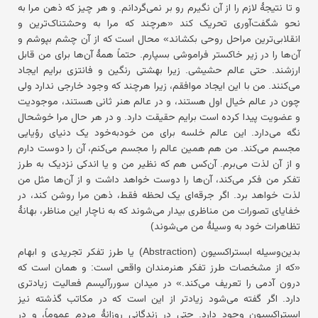
و تا نتیجهٔ لازم را از آن نگیرم رو بر نمی‌گردانم. و هر چیز که ذهن مرا به
نحو شگفت‌آوری تحریک کند «هرچند که مرا به وحشتناک‌ترین و
انقلابی‌ترین مراحل روحی بکشاند» محال است که از آن چشم بپوشم و
آن‌ها را در زیر خاکستر فراموشی بسپارم. حتماً همهٔ آن‌ها برای من قابل
ارزشند. حتی عالم حشیشی. زیرا بهشتی رنگین و فانتزی برایم ایجاد
می‌کنند. من با این ایجاد موافقم، زیرا هرچند که وجود خارجی ندارد ولی
چون در عالم خیال اول هستند، و در عالم هنر ثانی هستند، موجودیت
و عضویت پیدا کرده است برایم حقیقت دارد. و در هر حال مرا خوشحال
نگه می‌دارد. این عالم خلسه برای من خود‌به‌خود یک دنیای رؤیایی
مجسم می‌کند. من هم همین عالم را مجسم می‌کنم، آن را دوست دارم
و از آن لذت می‌برم. آن‌کس هم که نظیر من و یا اندکی نزدیک به طرز
تفکر من فکر می‌کند، آن‌ها را دوست خواهد داشت و از آن‌ها مثل من
لذت خواهد برد. اگر جرقه‌ای یک لحظه فقط، ذهن مرا روشن کند، در
خفایای تصورات من مناظری بیدار می‌شوند که به ناچار این مناظر، بهانهٔ
تظاهرات خود به وسیلهٔ من می‌شوند)
بدین‌وسیله ابستراکسیون (Abstraction) یا طرز تفکر تجریدی و ابهام
«که از مشخصات طرز تفکر هنرمندان واقعی است: و همان است که
درون آدمی را تعریف می‌کند.» در میدان سوررآلیسم فعالیت زیادتری
دارد. اگر گفته می‌شود زیادتر از این است که در مکاتب گذشته نیز
ابستراکسیون وجود دارد. حتی در زندگانیِ روزانهٔ مردم عموماً، و در