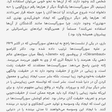
شخص کند وجود دارند که از آن‌ها به نحو خوبی می‌توان استفاده کرد.
(ببینیم، اگر سوررآلیست‌ها یک‌گونهٔ دیگر از هزارها رقم دروغ‌گویی را «به
دلخواه لت» شروع می‌کردند آیا لت‌ها آنان را مورد حمله قرار نمی‌دادند
که: هزارها رقم دیگر دروغ‌گویی که ایجاد خوش‌آیندیِ بهتری کند
«بهتری!» وجود دارند، چرا سوررآلیست‌ها مانند گذشتگان از آن‌ها
استفاده نمی‌کنند؟ مسلماً از همین‌گونه ایرادهای بنی‌اسرائیلی بر
پیشروان همیشه وارد بود.)
باری، در یکی از نشست‌ها راجع به ایده‌های سوررآلیستی که در اکتبر ۱۹۲۹
بر علیه سوررآلیست‌ها ترتیب داده شده بود، دکتر کلرامبو
«Clérambaut» از پروفسور ژانه «Janet» رابطهٔ میان سوژه‌های عالم
ذهنیِ یک هنرمند را با نتیجهٔ اثری که از وی به ظهور می‌رسد می‌پرسد.
ژانه چنین پاسخ می‌دهد: سوررآلیست‌ها معتقدند که حقیقت زشت
است، و زیبایی در خارج از حقیقت وجود دارد نه در حقیقت. وانگهی
حقیقت به‌خودی‌خود زیبا نیست، بلکه بشر سبب ایجاد زیبایی و معمول
کردن آن در دنیا شده است. بشر است که توانسته حس زیباپرستی را در
بشرِ دیگر بیدار کند و بپروراند. وگرنه در واقع زیبایی مفهوم ندارد. و برای
این‌که بشود زیبایی را ایجاد کرد باید هرچه ممکن است از حقیقت‌جوییِ
مردم و تعریف حقیقت آنان برحذر بود. تمام کوشش سوررآلیست‌ها در
این است که ایجاد یک وسوسه و تولید حس کنجکاوی و تردید در بیننده
کنند. با ایجاد این وسوسه می‌خواهند تا مدتی بیننده را در دنیایی