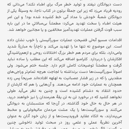
دست دیوانگان نیفتد و تولید خطرِ مرگ برای اطباء نکند؟ می‌دانی که
رودیه فریاد می‌زد که زیر این جملهٔ برتون در کتاب ناجا، به وسیلهٔ یکی از
دیوانگان شعبهٔ خودش با مداد آبی خط کشیده شده بود! و این امر
هیئت اطباء را سخت تهدید می‌کرد؛ مطمئناً بی‌مبالاتیِ ما در این باره
سبب قوت گرفتن عملیات تهدیدآمیز مخالفین و یا مجانین خواهد شد.
اقدامات مسیو آبه‌لی فضیحتِ عملیات سوررآلیستی را خوب نشان داده
است. این موضوع نه تنها ما را تهدید می‌کند و ناچاراً به مبارزهٔ شدید
وامی‌دارد، بلکه برای مردم هم خطر بزرگِ اختلالات روحی و ازهم‌پاشیدگیِ
افکارشان را دربردارد. کلرامبو اضافه می‌کند که این مطلب را ساده نباید
گرفت و مطمئناً توضیحات کاملی لازم دارد. جلسه ختم می‌شود. ولی
اصولاً سوررآلیست‌ها دست برنداشته با لجاجت هرچه تمام‌تر وراجی‌های
منقدینی را که در زیر فشار عصبانیت به لهلهه افتاده‌اند صریحاً پس زده
همچنان به عملیات خود ادامه می‌دهند. و آن‌هایی را هم که کارشان از
حدود انتقاد به دشنام کشیده است و چنین به نظر می‌آید طولی
نخواهد کشید که در برخورد تن به تن یقهٔ هنرمندان را نیز خواهند درید،
در هر حال به حال خود گذاشته، در آن‌جا که منتسبشان به دیوانگی
می‌کنند و سوررآلیست‌ها را یک مشت مردمان مالیخولیایی و مخبط
می‌پندارند، به اتکاء عقاید فرویدیست‌ها و از زبان خود آنان به عنوان
آخرین نظریهٔ عملی و علمیِ روز در مبحث تولید ناخوشی چنین
می‌گویند: (اگر شخص در مریضِ عصبی قدری دقیق‌تر شود به وسایلی