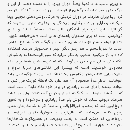
به پیری نرسیدند تا ثمرهٔ پختهٔ دوران پیری را به دست دهند، از این‌رو
مرگِ اینان هم ضایعهٔ بزرگ‌تری از الهامات این دوره برای آیندگان فراهم
کرد. زیرا پیران هنرمند در دوران نزدیکی به مرگ، روشن‌ذهنیِ عجیبی پیدا
می‌کنند، و دارای ثروت سرشاری از پختگی و موفقیت هنری می‌شوند که
اگر اثرات این دوره برای آیندگان باقی بماند مسلماً اسناد و نتایج
ذی‌قیمتی است که برای مبتدیان راهنمای عالی است.» می‌خواهد بگوید:
«که از دوامِ بیشتر الهاماتِ هنریِ دورهٔ وان گوگ، حتماً به نفع نقاشیِ
جدید یا سوررآلیسم یا هر چیز دیگر، بهتر و صحیح‌تر می‌شد استفاده
کرد!» و باز می‌گوید: عجیب به نظر می‌آید که سوررآلیست‌ها نه به شوخی
بلکه حتی خیلی هم جدی می‌گویند: که نقاشی‌هایشان فقط برای عدهٔ
معدودی خوشایند است نه بیشتر! این نقاشی‌های سراپا دروغ و
مالیخولیایی «که بیشتر از کابوس وحشتناک دم می‌زند» چگونه می‌تواند
خوشایندِ خاطرِ عدهٔ معدودی آن هم برای یک لحظهٔ کوچک قرار گیرد و
نتواند بیننده را برای مدت زیادتری در برابر خود نگاه دارد؟ درست است
که همهٔ شاهکارها را با یک‌گونه اغراق و دروغ آمیخته‌اند؛ ولی چرا نباید
هنرمند دروغی بسازد که خوش‌آیندِ عدهٔ زیادتری واقع شود؟ و به نحوی
دروغ‌گویی کند که زننده و غیرقابل‌قبول نباشد؟ اگر به شاهکارهای هنری
رجوع کنیم، می‌بینیم که عالی‌ترین و خوش‌آیندترین اغراق‌ها و
دروغ‌هایی که ممکن است به رغبت پذیرفت در همین‌گونه شاهکارها
وجود دارد. هزارها رقم دروغ‌گویی که ایجاد خوش‌آیندیِ خاطر و رغبت در