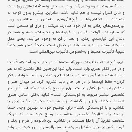
وسیلهٔ هنرمند به وجود می‌آید. و در هر حال وابستهٔ ایده‌الژیِ روز است
و قابل کنترل نیست و هم نباید باشد. بنابراین، پیشرو بدون توجه به
انتقادات و فحاشی‌ها و پُرچانگی‌های منقدین و منافقین، روی
نیازمندی‌های زمانی به کار خود مبادرت می‌کند. و برای او مسجل است
که معلومات، قواعد، قوانین و قراردادها و تجربیات، همه و همه در
دنبالِ این نیازمندیِ زمان، و بعد از آن به وجود می‌آیند. یعنی عمل
همیشه مقدم و بقیه همیشه در دنبال است. نتیجهٔ عمل هم حتماً
نتیجهٔ تأثیرات محیط و به‌خصوص تأثیرات بین‌المللی است.
باری، گرچه غالب نظریات سوررآلیست‌ها که در جای خود آمد کاملاً به‌جا
و در طرز تفکر هنری وارد است، ولی تنها این‌چنین نظر داشتن که به هر
وسیله شده «به فرض انفرادی یا اجتماعی، عقلایی، یا مالیخولیایی فکر
کردن» فقط ایده‌ها را در هر حال باید تشریح کرد، در میدان هنر و
هدفش این عمل کافی نیست. برای توضیح یک ایده «که اصولاً از نظر
تخصصی بیشتر مربوط به نویسندگی است» نباید به‌کلی اساس هنریِ
شعبات مختلف را زیر پا گذاشت. زیرا هر ایده «خواه ایدهٔ موزیکی یا
نقاشی، و یا نویسندگی باشد» برای توضیح خود به بهترین وجه، حتماً
نیازمند یک شالودهٔ تخصصیِ متناسب با وضع خود است که هریک
بشخصه تقریباً آن را دارا هستند. در نقاشی، این شالوده را طرح و رنگ و
فرم و کمپوزیسیون تشکیل می‌دهند. سوررآلیسم از این حیث می‌تواند