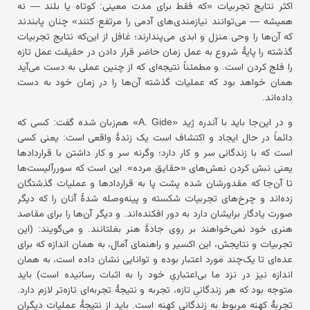
اکثر نتایج تجربیات «که فقط برای مدت معینی: کوتاه یا بلند — نه
همیشه — می‌توانند نیازمندی‌های آدمی را مرتفع کنند» چنان پابندند
که آن‌ها را وحی منزل و ابدی می‌پندارند؛ غافل از این‌که نتایج تجربیات
گذشته را پایهٔ شروع به عمل زمان حاضر قرار دادن در حقیقت عمل تازه
را فلج کردن است. و مطمئناً نتیجه‌ای که از چنین عملی به دست می‌آید
همان خواهد بود که عملیات گذشته آن‌ها را در زمان خود به دست
داده‌اند.
و در این‌جا باید با آندره ژید «A. Gide» هم‌زبان شده گفت: کسی که
دائماً در حال ایجاد و اکتشاف است یک زندهٔ واقعی است: یعنی کسی
است که با زندگانی سر و کار دارد؛ وگرنه سر و کار داشتن با قراردادها
یعنی نبش کردن نعش‌های «حقایق مرده». این است که سوررآلیست‌ها
تا آن‌جا که مقدورشان شده پشت پا به قراردادها و عملیات گذشتگان
زده‌اند و چرخ‌های تجربیات شکسته و پینه‌وصله شدهٔ آنان را که دیگر
صورت یادگار برایشان دارد به دور افکنده‌اند. و دیگر آن‌ها را برای مقاصد
هنری خود نمی‌خواهند بر روی جادهٔ هنر بغلتانند. و می‌گویند: (این
تجربیات و نتایجش، این اکسیر و راهنمای آمال، به همان اندازه که برای
عده‌ای تا یک‌چند مورد اعتبار بوده و توانایی نشان داده است، به همان
اندازه نیز در نزد ما بی‌اعتباریِ خود را به اثبات رسانیده است) باید
متوجه بود که هر زندگانیِ تازه، تجربه و نتیجهٔ تجربه‌ای تازه‌تر لازم دارد.
تجربهٔ کهنه مربوط به زندگانیِ کهنه است. باید از نتیجهٔ عملیات دیگران