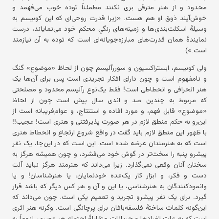
محدود و از هنر مترقی بری نکنند مطمئناً توده خوب می‌فهمد و
خوش‌آیند ذوق او هم هست. «زیرا قدرت روحی‌ای که این کوبیسم به
وسیلهٔ اسکلت‌بندی‌ها و زمینه‌های رنگیِ محکم خود می‌نمایاند، درست
نمایندهٔ همان قدرت‌های مبارزه‌جویانه‌ای است که توده به آن نیازمند
است.»)
ولی کوبیسم، ابستراکسیون و سوررآلیسم چون از لحاظ «موضوع» گنگ
و نامفهوم است و چون دارای افکار تجریدی است پس برای آن‌ها یک
هنر انحرافی و انحطاطی است! فقط یک‌نوع رآلیسم محدود و مصلحتی
که مربوط به چندین صد و اندی سال پیش است چون از لحاظ
«موضوع» قابل فهم، و مورد افاده و استنتاج، و عوام‌فریبانه است از
این‌رو به حکم منطق لازم در هر صورت پذیرفتنی و هنری است! عجیب!!
با ظهور این منطق لازم باید گفت در واقع شروع ارتجاع و انحطاط هنری
است که به هنرمندان عرضه شده است. این است که در این‌جا، یک نفر
پیشرو پنبه را سخت‌تر در گوش خود می‌فشرد، و چون همیشه هرگز به
سخنان آنان وقعی نمی‌گذارد. زیرا می‌داند که هنرمند هرگز نباید آلت
دست و فکر، و ابزار کار یک‌عده خودنمایان، یا هنرشناسان! و یا
وانمودکنندگان به هنرشناسی، یا این و آن و هر کس دیگر که باشد قرار
گیرد. برای یک نفر پیشرو تجرید و تعمیم یکی است. چون می‌داند که
این‌گونه کلمات ساختهٔ فلسفه‌بافان برای پرچانگی است. وگرنه هنر اثری
است که به علت تضادها و جریانات متقابلهٔ اجتماع هر عصری، لزوماً به