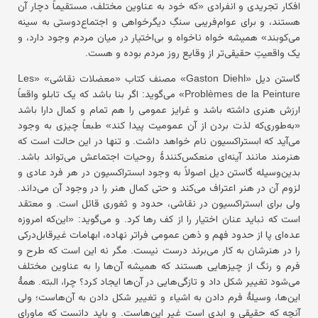
افکار تجریدی و انفرادی «که خود به عناوین مختلف، مستقیماً دچار آن
هستند، و برای عوام‌فریبی سنگِ دیگرخواهی و اجتماع‌دوستی به سینه
می‌کوبند» همیشه خواه ناخواه و بی‌اختیار در میان مردم وجود دارد، و
یک واقعیتِ حقیقی‌تر از وقایع روز مردم بوده و هست.
گاستن دیل «Gaston Diehl» مصنف کتاب «معضلات نقاشی» «Les
Problèmes de la Peinture» می‌گوید: اگر بنا باشد که یک تابلو واقعاً
ارزش هنری داشته باشد و غرایز عمومی را هم تمام و کمال دارا باشد
«به‌طوری‌که لذت بردن از آن عمومیت پیدا کند» طبعاً چیزی به وجود
می‌آید که ابستراکسیون نام خواهد داشت. و تنها در این‌ حالت است که
هنرمند مانند آینه‌ای منعکس‌کنندهٔ روحیات اجتماعش می‌تواند باشد.
بدین‌وسیله گاستن دیل اصولاً به وجود ابستراکسیون در هر فرد عادی و
لزوم آن در هنر اعتراف می‌کند و حتی کمال هنر را در وجود آن می‌داند.
ولی برای ابستراکسیون در نقاشی، حدود و ثغوری قائل است. و معتقد
است که نباید عنان اختیار را از کف رها کرد. و می‌گوید: «این‌که امروزه
عده‌ای پا از حدود فهم و ذهن عمومی فراتر نهاده، ابهامات غیرقابل‌درکی
را در هنرشان به کار می‌برند درست نیست. مگر نه این است که طرح و
فرم و رنگ از چیزهایی هستند که همیشه آن‌ها را به عناوین مختلف
می‌شود تغییر شکل داد و تازگی‌هایی در آن‌ها ایجاد کرد؟ چرا، البته. همهٔ
این‌ها، وسیلهٔ فرم دادن به اشیاء و تغییر شکل دادن به آن‌هاست؛ ولی
آنچه که حقیقی و ابدی است غیر این‌هاست. و باید دانست که ماورای