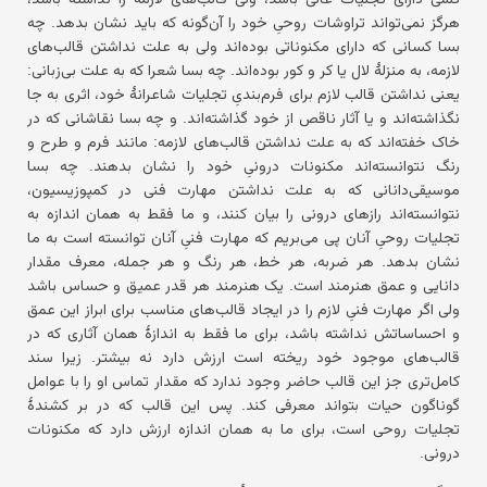
هرگز نمی‌تواند تراوشات روحیِ خود را آن‌گونه که باید نشان بدهد. چه
بسا کسانی که دارای مکنوناتی بوده‌اند ولی به علت نداشتن قالب‌های
لازمه، به منزلهٔ لال یا کر و کور بوده‌اند. چه بسا شعرا که به علت بی‌زبانی:
یعنی نداشتن قالب لازم برای فرم‌بندیِ تجلیات شاعرانهٔ خود، اثری به جا
نگذاشته‌اند و یا آثار ناقص از خود گذاشته‌اند. و چه بسا نقاشانی که در
خاک خفته‌اند که به علت نداشتن قالب‌های لازمه: مانند فرم و طرح و
رنگ نتوانسته‌اند مکنونات درونیِ خود را نشان بدهند. چه بسا
موسیقی‌دانانی که به علت نداشتن مهارت فنی در کمپوزیسیون،
نتوانسته‌اند رازهای درونی را بیان کنند، و ما فقط به همان اندازه به
تجلیات روحیِ آنان پی می‌بریم که مهارت فنیِ آنان توانسته است به ما
نشان بدهد. هر ضربه، هر خط، هر رنگ و هر جمله، معرف مقدار
دانایی و عمق هنرمند است. یک هنرمند هر قدر عمیق و حساس باشد
ولی اگر مهارت فنیِ لازم را در ایجاد قالب‌های مناسب برای ابراز این عمق
و احساساتش نداشته باشد، برای ما فقط به اندازهٔ همان آثاری که در
قالب‌های موجود خود ریخته است ارزش دارد نه بیشتر. زیرا سند
کامل‌تری جز این قالب حاضر وجود ندارد که مقدار تماس او را با عوامل
گوناگون حیات بتواند معرفی کند. پس این قالب که در بر کشندهٔ
تجلیات روحی است، برای ما به همان اندازه ارزش دارد که مکنونات
درونی.