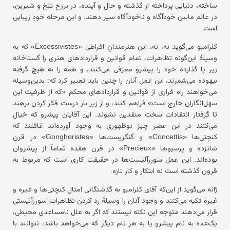
ساخته، دنیایی پرداخته از گذشته و حال و آینده، در برزخ تلخ و شیرین،
در عالم مابین خودآگاه و ناخودآگاه سیر دهند. و این مرحله خودِ زیبایی
است.
کلرامبو می‌گوید نه، نه، این هنرمندانِ افراطی «Excessivistes» که به
وسیلهٔ این‌گونه تظاهرات، تمام قوانین و قراردادهای هنری را گستاخانه
زیر پا گذارده خود را پیشرو معرفی می‌کنند، و همه را به هیچ گرفته
بیهوده می‌شمرند، این عمل آنان را چنین باید تعبیر کرد که: بدین‌وسیله
می‌خواهند راه فراری از قوانین و قراردادهای محکم «که از ظرفیت این
سهل‌انگاران خارج است» فراهم کنند، و از زیر بار درست فکر کردن برهند
تا گرفتار انتقادات سخت منقدین نشوند. این آقایان پیشرو که خیال
می‌کنند در این عصر چیز نوظهوری به وجود آورده‌اند غافلند که
کنچتی‌ها «Concettis» و گنگریست‌ها «Gonghoristes» در قرن
شانزده و پرسیوها «Precieux» در قرن هفده تماماً از پیشروان
بوده‌اند. این عمل سوررآلیست‌ها در حقیقت کاری است که مربوط به
قرون گذشته است نه ابتکار و کار تازه.
ژانه می‌گوید از این‌که آقای کلرامبو به گذشتگانی امثال کنچتی‌ها و غیره و
غیره تکیه می‌کنند و وجود آنان را وسیلهٔ رد کردن تظاهرات سوررآلیستی
قرار می‌دهند متوجه این نکته نیستند که اگر به علل نامساعدیِ محیطی،
یک‌عده به نام پیشرو یا به هر نام دیگر که می‌خواهد باشد، نتوانند با