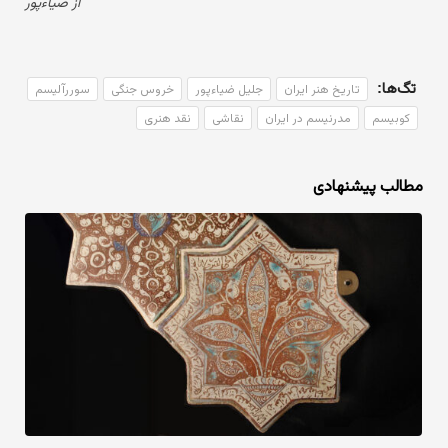
از ضیاءپور
تگ‌ها:
تاریخ هنر ایران
جلیل ضیاءپور
خروس جنگی
سوررآلیسم
کوبیسم
مدرنیسم در ایران
نقاشی
نقد هنری
مطالب پیشنهادی