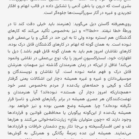
بشری است که درون یا باطن آدمی را تشکیل داده در قالب ابهام و افکار
تجریدی و غیره در آثار سوررآلیست‌ها جلوه‌گر است.
روی‌هم‌رفته گاستن دیل می‌گوید: (هنرمند باید خیلی دقت کند تا در
ورطهٔ خطا نیفتد. «خطا؟!» و نیز به‌خصوص تأکید می‌کند که کارهای
گذشتگان هم ابستره بوده ولی تا به این حد در گنگی و یا بی‌عمقی فرو
نبوده است. به همان گونه که ابهام در کارهای گذشتگان قابل درک بوده،
کارهای نقاشان امروز هم باید به همان گونه قابل فهم باشد.) دیل با
اظهارات خود، ابستراکسیونِ امروز را یک نوع بی‌عمقی در نقاشی وانمود
می‌کند! غافل از این‌که در زمان هنرمندان گذشته نیز مبهماتِ هنرشان
قابل درک و فهم عامه نبوده است. آیا نقاشان و نویسندگان و
موسیقی‌دانان و غیره و غیره همیشه دچار این اشکالات یعنی گرفتار
گنگ و گیجی و حمله‌های یک‌عده از مردم به‌خصوص عصر خود
«همچنان‌که امروز دچار آن هستند» نبوده‌اند؟ آیا هنرمندان و
نهضت‌کنندگان هر عصری همیشه در برابر رگبارهای فحش و ناسزا قرار
نگرفته بوده‌اند؟ چرا. همیشه وضع همین بوده و نیز خواهد بود.
همیشه یک‌عده از این‌گونه پرگویان یا محافظین قوانین و قراردادها
وجود دارند که «چون متولیان بقاع» زیارت‌نامه‌خوانی می‌کنند و هزارها
تف و لعن افسارگسیخته و بی‌جا نثار روح دشمنان خرافات و قراردادها
می‌نمایند. همیشه این عده زمزمهٔ یگانگی و همرنگی به گوش‌ها