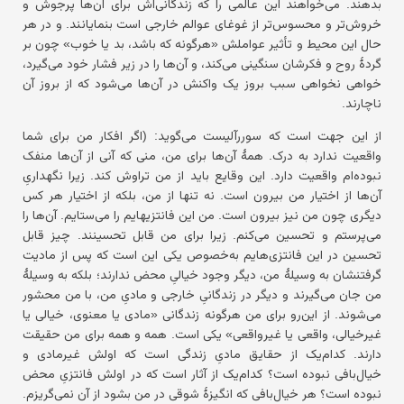
بدهند. می‌خواهند این عالمی را که زندگانی‌اش برای آن‌ها پرجوش و
خروش‌تر و محسوس‌تر از غوغای عوالم خارجی است بنمایانند. و در هر
حال این محیط و تأثیر عواملش «هرگونه که باشد، بد یا خوب» چون بر
گردهٔ روح و فکرشان سنگینی می‌کند، و آن‌ها را در زیر فشار خود می‌گیرد،
خواهی نخواهی سبب بروز یک واکنش در آن‌ها می‌شود که از بروز آن
ناچارند.
از این جهت است که سوررآلیست می‌گوید: (اگر افکار من برای شما
واقعیت ندارد به درک. همهٔ آن‌ها برای من، منی که آنی از آن‌ها منفک
نبوده‌ام واقعیت دارد. این وقایع باید از من تراوش کند. زیرا نگهداریِ
آن‌ها از اختیار من بیرون است. نه تنها از من، بلکه از اختیار هر کس
دیگری چون من نیز بیرون است. من این فانتزیهایم را می‌ستایم. آن‌ها را
می‌پرستم و تحسین می‌کنم. زیرا برای من قابل تحسینند. چیز قابل
تحسین در این فانتزی‌هایم به‌خصوص یکی این است که پس از مادیت
گرفتنشان به وسیلهٔ من، دیگر وجود خیالیِ محض ندارند؛ بلکه به وسیلهٔ
من جان می‌گیرند و دیگر در زندگانیِ خارجی و مادیِ من، با من محشور
می‌شوند. از این‌رو برای من هرگونه زندگانی «مادی یا معنوی، خیالی یا
غیرخیالی، واقعی یا غیرواقعی» یکی است. همه و همه برای من حقیقت
دارند. کدام‌یک از حقایق مادیِ زندگی است که اولش غیرمادی و
خیال‌بافی نبوده است؟ کدام‌یک از آثار است که در اولش فانتزیِ محض
نبوده است؟ هر خیال‌بافی که انگیزهٔ شوقی در من بشود از آن نمی‌گریزم.