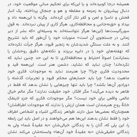
همیشه درجا کوبیده‌اند و یا این‌که برای تحکیم مبانیِ موقعیت خود، در
دنبال پیشروان به زمزمه و مغلطه و هو و جنجال پرداخته، یک انبار
فحش و ناسزا و لعن و کفر نثار آنان کرده‌اند. وگرنه با این‌همه داد و
بیداد و حق‌به‌جانبی و محافظه‌کاری، هرگز کاری از پیش نبرده‌اند. به قول
سوررآلیست‌ها (این‌ها هرگز نتوانسته‌اند به وسیله‌ای «که بشر از دیر
زمانی در جستجوی آن است» منویات خود را آن‌طور که باید تشریح
کنند. و به علت بستگیِ شدیدشان به زنجیر قیود، هرگز جرأت نکرده‌اند
که نهفته‌های خود را در دایره بریزند و نکته‌های دقیق روحشان را
بنمایانند) اصولاً احتیاط و محافظه‌کاری تا به این حد چنین نباید که
نکرده‌اند! چنان نباید که نشاید، دشمن هنر است. این‌همه قید و
محدودیت فکری چرا؟! چرا هنرمند نباید به موجودات فکریِ خود
ماهیت بدهد؟ چرا باید حصارهای محکم قیود و تجربیات گذشته را
دورادور آن‌ها بکشد؟ چرا باید تنها چیزهایی را نشان بدهد که فقط در
ظاهر به دیده می‌آیند؟ مگر افکار، خود حقیقت ندارند؟ مگر عالم خیال
عالمی واقعی برای خود نیست؟ مگر موجودات فکری که جزءِ لاینفکِ
خانهٔ روح هنرمندان است همان ارزش را ندارند که موجودات اطرافشان؟
همچنان‌که بعضی‌ها میل دارند ظواهر زندگانیِ اشیاء و اشخاص اطراف
خود را فقط نشان بدهند این‌ها هم می‌خواهند و در اصل باید این رابطه
را، این پلی که، آنان را به زندگانیِ خیالی‌شان «به عقیدهٔ شما» ولی به
زندگانیِ حقیقی‌شان «به عقیدهٔ خود آن‌ها» وابسته‌شان می‌کند نشان