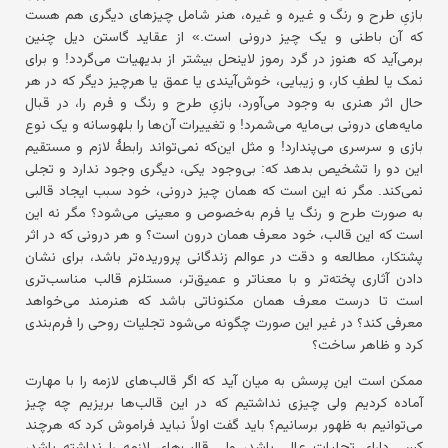
بازیِ طرح و رنگ و غیره و غیره، هنر شامل چیزهای دیگری هم هست
که آن باطنی و یک چیز درونی است.» از عقاید گاستن دیل چنین
برمی‌آید که هنوز در گرد رموز لاینحل بیشتر از بدیهیات می‌گردد! و برای
نمک یا لطفِ کار، و زیبایی، خوش‌آیندی یا عمق یا هرچیز دیگر که در هر
حال اثر هنری به وجود می‌آورد، بازیِ طرح و رنگ و فرم را، در قبال
مایه‌های درونی بی‌مایه می‌شمرد! و تغییرات آن‌ها را بلهوسانه و یک نوع
بازی و سرسری می‌پندارد! و مثل این‌که نمی‌تواند رابطهٔ لازم و مستقیم
این دو را تشخیص بدهد که: بی‌وجود یکی، دیگری وجود ندارد و تجلی
نمی‌کند. مگر نه این است که همان چیز درونی، خود سبب ایجاد قالبی
به صورت طرح و رنگ یا فرم به‌خصوص و معینی می‌شود؟ مگر نه این
است که این قالب، خود معرف همان درون است؟ و هر درونی که در اثر
پشتکار، مطالعه و دقت در عوالم زندگانی پروریده‌تر باشد، برای نشان
دادن آثاری پخته‌تر و با معناتر و عمیق‌تر، مستلزم قالب مناسب‌تری
است تا درست معرف همان مکنوناتی باشد که هنرمند می‌خواهد
معرفی کند؟ در غیر این صورت چگونه می‌شود تجلیات روحی را فرم‌بندی
کرد و ظاهر ساخت؟
ممکن است این پرسش به میان آید که اگر قالب‌های لازمه را با مهارت
آماده کردیم ولی چیزی نداشتیم که در این قالب‌ها بریزیم چه چیز
می‌توانیم به ظهور برسانیم؟ باید گفت اولاً نباید فراموش کرد که هرچند
کسی دارای تجلیات عالی باشد، ولی قالب‌های لازمه را نداشته باشد،