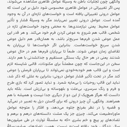
وانگهی چون تجلیات باطن به وسیلهٔ عوامل ظاهری مشاهده می‌شوند،
پس اگر تغییراتی در عوامل ظاهری محسوس شود دلیل بر این است که
عوامل درونی تغییراتی یافته است و خواست‌های تازه‌ای در آن به وجود
آمده است. عوامل درونی تغییر نمی‌یابند مگر به وسیلهٔ فشار و تأثیر
عوامل محیط: یعنی نیازمندی‌ها. به محض وجود خواست‌های تازه در
شخص، قالب هم شروع به عوض کردنِ فرمِ خود می‌کند. و هر قدر این
عمل عوض شدنِ فرم‌ها سریع‌تر باشد، به همان‌قدر هم دلیلِ عوض
شدنِ سریعِ خواست‌هاست. بنابراین اگر خواست‌ها تا بی‌پایان به
تقاضای زمان عوض شوند، طبعاً تا بی‌پایان فرم‌ها هم در حال عوض
شدنند یعنی در هر حال یک بستگیِ مستقیم و جدانشدنی با هم دارند.
سخن در این‌جاست که چون مطمئناً برای مکنونات، قالبی شایسته لازم
است و این قالب هم خودبه‌خودی نمی‌تواند تا بی‌پایان فرمش را عوض
کند مگر در تحت تأثیر فشار عوامل درونی؛ بنابراین به عللی که ذکر شد،
نباید این قالبِ روحیات را بی‌مایه شمرد. و نباید تصور کرد که بازیِ طرح
و فرم و رنگ سرسری، بی‌علت و بلهوسانه و بی‌ارزش است. بلکه باید
دانست که هرگز هیچ‌یک از این دو از دیگری جدا نیست و همیشه با هم
همراهند. وانگهی، آن چیز درونی که برای گاستن دیل به تعبیر در نمی‌آید
و قضیه را در نظر بغرنج جلوه می‌دهد، و افکار را متوجه عوامل
ماوراء‌طبیعت می‌کند، چیزی جز یک مشت دانسته‌های درهم و برهم و
تضادهای پر پیچ و خم بشری «که به سلسلهٔ توارث در طی میلیون‌ها
سال زندگانیِ خود یافته است» نیست. همین تضادهای میلیون‌سالهٔ