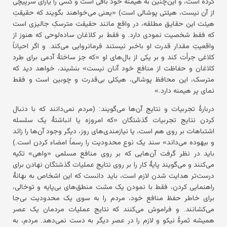
کرده است، و این‌چنین به هیمنهٔ خود باقی است و کسی را یارای سرپیچی
از آن نیست، هیئتی پوشالی است) «یعنی می‌خواهند بگویند که حقیقتِ
هیئت این حقایق مطلقه، در واقع مانند حقیقت مترسکِ جالیزی است
که فقط شخصیت نمودی دارد. و فقط بر کلاغان ساده‌لوحی که هنوز از
واقعیتِ مقدار قدرت او باخبر نیستند فرمانروایی می‌کند. و اگر احیاناً
کلاغی جرأت کند و بر یکی از بال‌های او «که جز ساختهٔ آدمی برای طرد
کلاغان و حفاظت از منافع خود آنان نیست» بنشیند، خواهد دید که
مترسک، این محافظ پوشالی، هیکلی بی‌قدرت و چوبین است و فقط
نمای پر هیمنه دارد.»
دربارهٔ تجربیات و نتایج آن‌ها می‌گویند: (مردم نمی‌دانند که با دنبال
کردن نتایج تجربیات گذشتگان «که امروزه یا انباشتهٔ یک سلسله
اشتباهات بر روی هم است، یا نیازمندی‌های روز، دیگر وجود آن‌ها را زائد
و بیهوده می‌داند» سند یک نوع محدودیت را رسماً امضاء کردن است.)
باید در نظر گرفت آن‌هایی که بر روی منافع مسلمی «واهی» تکیه
می‌کنند و می‌گویند پایهٔ کار را بر روی نتایج عملیات گذشتگان نهادن برای
درست‌تر هدایت شدن لازم است، باید دانست که این اشخاص به بهانهٔ
راهنمایی کردن، فقط با نمودن یک مشت منطق‌های بی‌پایه و توخالی،
برای خاطر حفظ منافع خود، مردم را به سوی یک محدودیت بی‌جا
می‌کشانند. و فراموش می‌کنند که نتایج عملیات مردمان یک عصر
همیشه ثمرهٔ نیکو و لازم را در عصر دیگر به دست نمی‌دهد. مردم، به