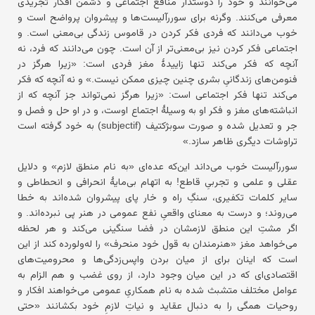
می‌خوانند و خود را دوستدار منافع اجتماعی و دشمن افکار تجریدی
معرفی می‌کنند. وگرنه برای سوررآلیست‌ها و پیشروان پرواضح است و
خوب می‌دانند که فردی فکر کردن در قاموس زندگی بی‌معنی است. و
اجتماعی فکر کردن نیز بی‌معنی‌تر از آن است. چون می‌دانند که فرد، نه
آنچه که فکر می‌کند تنها زاییدهٔ مغز فردی است: «زیرا هرگز در
فنومن‌های زندگانیِ بشری چنین چیزی ممکن نیست.» و نه آنچه که فکر
می‌کند تنها فکر اجتماعی است: «زیرا هرگز نمی‌تواند جز آنچه که از
انباشته‌های مغز و فکر او به وسیلهٔ اجتماع اوست، و در او حل و فصل و
جر و تعدیل شده و صورت سوبژکتیف (subjectif) به خود گرفته است
تراوشات دیگری ظاهر سازد.»
سوررآلیست خوب می‌داند این‌که عده‌ای «به نام منطق لازم» و دلایل
عقلی و علمی و تجربیِ قاطع! به اتهام بی‌مایهٔ انحرافی و انحطاطی و
سایر کلمات تکفیری، سنگِ راه و خار پای پیشروان شده‌اند به خطا
می‌روند؛ و درست به معنای واقعیِ نفع عمومی در هنر پی نبرده‌اند. و
اگر مشتِ این منطق لازمشان در فضا سنگینی می‌کند و هر لحظه
می‌خواهد مغز «هنرمندان به قول خود منحرف» را له‌ولورده کند از این
است که اینان برای از میان بردن واپس‌زدگی‌ها و محرومیت‌های
اقتصادی‌ای که در این میان وجود دارد، از روی غضب و هم الزام به
عوامل مختلف متشبث شده به نام همکاریِ عمومی می‌خواهند افکار و
روحیات همگی را به دنبال عقاید و نیاتِ لازمِ خود بکشانند «حتی