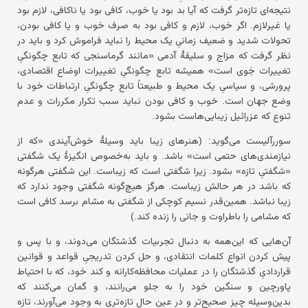
نتیجه‌ای تازه‌تر گرفت که آیا بد بود یا خوب، کافی بود یا ناکافی، لازم بود
یا غیرلازم. اگر خوب، لازم و کافی بود به صرف خوب و یا کافی بودن،
تحولات شدید و ضعیف زمانیِ یک محیط را نباید فراموش کرد و باید در
نظر گرفت که مزاج و سلیقهٔ آدمی «مانند گرماسنجی که تابع چگونگیِ
تغییرات جَوی است» همیشه تابع چگونگیِ تغییرات اوضاع اقتصادی،
پرورشی، و سیاسیِ یک محیط و طبیعتاً تابع چگونگیِ ارتباطات خود با
وضع جهان است. خوب و کافی بودن نباید سبب تکرار مکررات و عدم
تنوع که عزرائیل زیبایی‌هاست بشود.
سوررآلیست می‌گوید: (هنرهای زیبا باید وسیلهٔ خوش‌آیندی «که از
نیازمندی‌های حتمی است» باشد. و باید به‌خصوص انگیزهٔ یک شگفتی
«شگفتیِ تازه» بشود. زیرا شگفتی است که زیباست. این شگفتی هرگونه
که باشد در هر حالش زیباست. هرگز هیچ‌گونه شگفتی وجود ندارد که
زیبا نباشد. همین‌قدر نسیم کوچکی از شگفتی به مشام برسد کافی است
که مشامی را باطراوت و جانی را زنده کند.)
آن‌هایی که این‌همه به دنبال تجربیات گذشتگان می‌دوند، و با پس و
پیش کردن انواع کلمات انتقادی، و حل کردن تدریجیِ قواعد و قوانین
قراردادیِ گذشتگان را در عملیات محافظه‌کارانه و کند خود، که با احتیاط
پاورچین و سنگین خود را به جلو می‌رانند، و گمان می‌کنند که
بدین‌وسیله چیز صحیح‌تر و در عین حال تازه‌تری به وجود می‌آورند، تازه