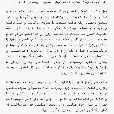
زیاد اندوخته بودند مخلصانه به عنوان رهنمود، عرضه می‌داشتند.
قابل درک بود که خود ایشان در توجه به طبیعت، دیدی بی‌نظیر دارند و
کمترین پردهٔ اختلاف رنگ را می‌شناسند و ترکیب رنگی آنها را می‌دانند.
بی‌هیچ زحمتی، رنگ مرکب طبیعت را تجزیه می‌کردند و عیناً ترکیب
می‌نمودند و معتقد بودند که «اگر دید هنرمند تربیت بشود همهٔ
تناسبات کارش هم درست خواهد شد. ولی این کار، عشق می‌خواهد و
هنرمند باید عاشق کارش باشد و در راه هنر، صفای باطن و عشق را
منشاء پیشرفت قرار دهد» و خود ایشان به طبیعت با نظر مشتاق
می‌نگریستند و هزار و یک راز و رمز در آن می‌دیدند و می‌جستند، و
نمودهای خارجی طبیعت با آن که دری به عالمی دیگر بودند در نظر
ایشان سطحی می‌نمودند. از اینرو، جسته‌های ایشان، اثرشان را
دل‌انگیزتر، رنگین‌تر و گیراتر جلوه‌گر می‌ساختند. در نظر ایشان بد وجود
نداشت. این بشر بود که بد می‌دید.
استاد، هر یک از آثارش را با نهایت دقت و صمیمیت و حوصله و ظرافت
و از روی امانت و قداست تهیه می‌کردند. آنگاه که موافق سلیقهٔ شخصی
در طبیعت دست می‌بردند و چیزی را بنا به خواستهٔ خود در نقاشی جابجا
می‌کردند، درخت، شاخه، یا بته‌ای را از جایی به جای دیگر می‌نشاندند،
آنها را در چنان جای مناسبی و با محیط اطرافش جور می‌ساختند که
گمان بیگانگی و نابجایی و جدایی در آنها نمی‌رفت.