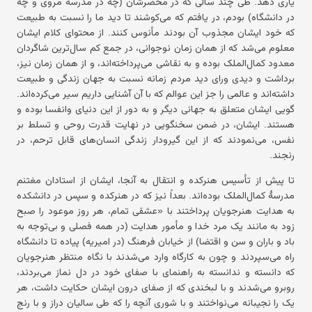
یاری دهد. طی چند سالی که در محضرشان (چه در مدرسهٔ مروی و چه
در دانشگاه) بودم، در یافتم که می‌کوشند تا دید ما را نسبت به طبیعت
که خود ایشان مجذوب آن بودند مأنوس کنند. از محتوای کلام ایشان
معلوم می‌شد که از همان زمان نوجوانی، در جمع کم سال‌ترین شاگردان
معدود کمال‌الملک بوده و به نقاشی می‌پرداخته‌اند، و از همان زمان نیز،
برداشت و دیدی ورای دید مردم زمانه نسبت به جهان زندگی و طبیعت
داشته‌اند و عالمی را جز این عوالم که با آن آشنایی داریم سیر می‌کرده‌اند.
گویی ایشان متعلق به جهانی دیگر و به دور از این دنیای وانفسا بوده و
هستند. ایشان، در ضمن سخنگویی در نهایت قدرت روحی و تسلط بر
نفس، می‌نمودند که از این گیرودار زندگی انسان‌های قابل ترحم، در
رنجند.
تا پیش از تأسیس هنرکده و انتقال به آنجا، ایشان از استادان مغتنم
مدرسهٔ کمال‌الملک بوده‌اند. بعداً نیز که در هنرکده و سپس در دانشکده
به هدایت هنرجویان پرداختند با «عشقی تمام، هر روز موعود را صبح
زود به مانند یک مرد خدا و مأمور هدایت (در همه فصلی و بی‌توجه به
باد و باران و سن و اقتضا) از خیابان فرهنگ (در امیریه) پیاده تا دانشگاه
راه می‌سپردند و چون به کارگاه وارد می‌شدند با نگاه منتظر هنرجویان
که دانسته و ندانسته به راهنمای با صفای خود در دل نماز می‌بردند،
روبرو می‌شدند و با لبخندی که از صفای درون ایشان حکایت داشت، هر
یک را نجیبانه می‌نواختند و با شوری آنچه را که طی سالیان دراز و با رنج