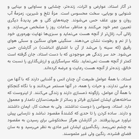
در آثار استاد، عوارض و اثرات، زنده‌تر، چشایی و بساوایی و بینایی و
شنوایی و بویایی، سخت محسوس است. مزهٔ تلخ و شیرین، زمزمهٔ آب
روان و بوی علف حس می‌شوند. چینه‌های گلی و هر پدیدهٔ دیگری
تعیین عمر خود می‌کنند و مناظر، ساعات روز را مشخص می‌سازند. و
زلالی آب، زلال‌تر از آنچه هست می‌نماید و سبزی‌ها نهایت بهره‌وری خود
را از نم و رطوبت نشان می‌دهند. سنگینی هوای سنگین و سبکی هوای
رقیق (که سینه را می‌شد از آن با اشتیاق انباشت) در آثارشان حس
می‌شود. حد سر زندگی هر موجودی که با دست استاد، جان گرفته است
کمتر از آنچه هست نمی‌نماید. بلکه سپاسگزاری و ارزش‌گذاری را نسبت به
خالق، زنده‌تر از آنچه هست رعایت و عرضه کرده‌اند.
استاد، با همهٔ عوامل طبیعت آن چنان انس و آشنایی دارند که با آنها من
و مایی ندارند، و حیات را همه، در آنها مستمر می‌دانند و با نگاه کنجکاو
با همهٔ آن عوامل، رازگونه دَمسازی دارند و زندگی می‌کنند. از اینروست که
ساخته‌های ایشان امتیازی فراتر و رساتر از طبیعت‌سازان نامدار و معمول
دارد. استاد، وسواس را دوست نداشتند. ولی به صحت کار، ایمان داشتند
و دارند. ساده کردن را تا حدی که کشندهٔ مقصود نباشد و نارسایی پیش
نیاورد می‌پذیرفتند. در آثارشان هرگز سختکوشی برای رسیدن به مقصود
به چشم نمی‌رسد. رنگ‌آمیزی ایشان غیر مادی به نظر می‌رسید و به سان
فضای فشرده، رنگین ولی غیر ملموسند.