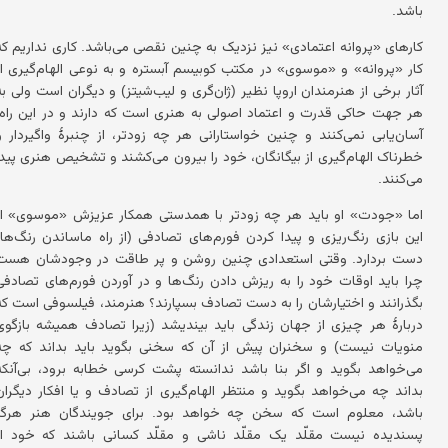
باشد.
کارهای «پروانه اعتمادی» نیز نزدیک به چنین نقصی می‌باشد. کاری نداریم که
کار «پروانه» و «موسوی» در مکتب کوبیسم آبستره و به نوعی الهام‌گیری از
آثار برخی از هنرمندان اروپا نظیر (ژان‌گری و لیب‌شیتز) و دیگران است ولی به
هر جهت حاکی قدرت و اعتماد اصولی به هنری است که دارند و در این راه،
آسان‌یابی نمی‌کنند و چنین خواستارانی هر چه زودتر، از چنبرهٔ واگیردار و
خطرناک الهام‌گیری از بیگانگان، خود را بیرون می‌کشند و تشخیص هنری پیدا
می‌کنند.
اما «جودت» او باید هر چه زودتر با همدستی همکار عزیزش «موسوی» از
این بازی رنگ‌ریزی و پیدا کردن فورم‌های تصادفی (از راه ماساندن رنگ‌ها)
دست بردارد. وقتی استعدادی چنین روشن و پر طاقت در وجودشان هست
چرا باید اوقات خود را به ریزش دادن رنگ‌ها و در آوردن فورم‌های تصادفی
بگذرانند و اختیارشان را به دست تصادف بسپارند؟ هنرمند، فیلسوفی است که
دربارهٔ هر چیزی از جهان زندگی باید بیندیشد (زیرا تصادف همیشه بازگوی
منویات نیست) و سخنران پیش از آن که سخنی بگوید باید بداند که چه
می‌خواهد بگوید و اگر بنا باشد ندانسته پشت کرسی خطابه برود، بی‌آنکه
بداند چه می‌خواهد بگوید و منتظر الهام‌گیری از تصادف و یا افکار دیگران
باشد، معلوم است که سخن چه خواهد بود. برای جویندگان هنر هرگز
پسندیده نیست مقلّد یک مقلّد ناشی و مقلّد کسانی باشند که خود از