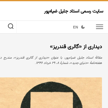
Ski
t
سایت رسمی استاد جلیل ضیاءپور
conten
EN
دیداری از «گالری قندریز»
مقالهٔ استاد جلیل ضیاءپور، با عنوان «دیداری از گالری قندریز»، مندرج در
هفته‌نامهٔ «دنیای جدید»، شمارهٔ ۸، ۲۹ خرداد ۱۳۴۶.