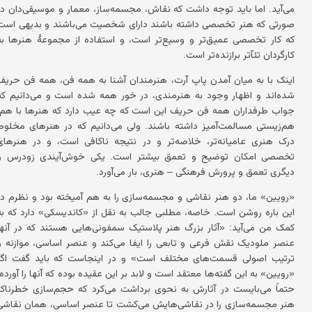
می‌آید. اما باید توجه داشت که نقاش، مجسمه‌ساز، معمار و موسیقی‌دان در
صورتی که هنر تخصصی داشته باشند دارای شخصیت می‌باشند و بدیهی است
که کار تخصصی عمیق‌تر و وسیع‌تر است، و استفاده از مجموعهٔ هنرها به
کارگردان تئآتر برازنده‌تر است.
اینک با به میان آمدن پاپ آرت، هنرمندان آشنا به همه فن، همه فن حریف
شده‌اند و اظهار وجود به هنرمندی، در خور همه شده است و می‌دانیم که
جواب طرفداران همه فن حریف این است که چه عیب دارد که هنرها با هم،
هم‌زیستی مسالمت‌آمیز داشته باشند. ولی می‌دانیم که در هنرهای مخلوط
درک هنری عامیانه‌تر، خلاصه‌تر و در نتیجه ناکافی است، و در هنرهای
تخصصی امکان توضیح و تعمق بیشتر است. یکی خوش‌آیندی زودرس و
دیگری تعمق و پرورش فرهنگی – هنری، بار می‌آورد.
«رویین» ما، دو هنر نقاشی و مجسمه‌سازی را به هم آمیخته بود و نظرم در
این باره روشن است. خاصه، مطلبی جالب به نقل از «کاندیسکی» دارد که به
کمک من می‌آید: «آثار بزرگ هنر پلاستیک سمفونی‌هایی هستند که در آنها
عنصر ملودیک نقش فرعی و تابعی را ایفا می‌کند و عنصر اساسی، موازنه و
ترتیب اصولی قسمت‌های مختلف است» و در اینجاست که باید گفت اگر
«رویین» به این گفته‌ها معتقد است و لابد بر این عقیده بوده که آنها را آورده،
حتماً می‌بایست در آثارش به نحوی برداشت می‌کرد که حجم‌سازی خطرناک
هنر مجسمه‌سازی را در نقاشی‌هایش می‌کشت تا عنصر اساسی، همان نقاشی