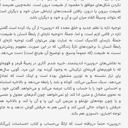
نکردن شکل‌های موافق با مقصود از طبیعت درون است. نخبه‌چینی هنرمند از
طبیعت بیرون یا درون، یافتن قسمت‌های ارتباطی میان خود و دیگران است
که بتواند وسیلهٔ القاء میان این و آن و خود و دیگران باشد.
توجیه تازه یا نظم جدید و خلق مجدد که «رویین» از آن یاد کرده است گفتنی
تازه در قالبی لازم است، و اما، جملهٔ «توجیه تازه‌ای از رابطهٔ انسان با طبیعت»
جملهٔ نارسای کلاسیک است، به عبارت بهتر می‌توان گفت توجیه تازه‌ای از
رابطهٔ انسان با برخوردهای تازهٔ زندگانی، که در این صورت، مفهوم روشن‌تری
نسبت به طبیعت (که عموماً وسیع، و توضیح آن بغرنج است) دست می‌دهد.
به نقاشی‌های «رویین» اندیشمند، خیره شدم. آثاری در زمینهٔ قرمز و قهوه‌ای
که با فورم‌های قرینه‌ای ترکیباتی به وجود آورده بود. این مرد، گویی سال‌ها
پای تراز نشسته و به توزین مشغول بوده است و اینک است که تعادل
می‌دهد، سبک سنگین می‌کند، کوتاه و بلند را رابطه می‌دهد و بالاخره استنباط
و احساس خود را با حساب و کتاب عرضه می‌کند و می‌خواهد گفتنی خود را
به نحوی متعادل و متین ادا کند (و نمی‌خواهد چون آدم‌های عجول و عصبی
و یا چون بچه‌های نق‌نقو و مِن‌مِن کن، این پا و آن پا کند و بالاخره هم
حرفش را نتواند حالی کسی کند و کسی هم به حرفش گوش ندهد و به جای
توجه اجباری، دلسوزی هم بکند.
«رویین» حتماً دریافته است که ارائهٔ بی‌حساب و کتاب احساسات (بی‌آنکه