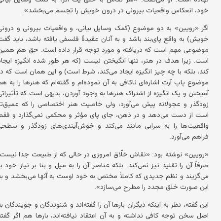
خود، انعکاس واقعیات بیرونی در درون خویش را تجسم می‌بخشد».
اگر «رویین» به دو موضوع (کمک وسایل بیانی، و واقعیات بیرونی و درونی
خویش) به واقع پای‌بند باشد و به آنان عقیدهٔ فلسفی یافته باشد، باید گفت
موضوعی مهم است که دریافته و مورد توجه قرار داده است. حق هم همین
است. زیرا هدف در هنر، تنها انگیختن نیست (که هر طور شده انگیزه ایجاد
کند، بلکه با چه چیز انگیزه ایجاد می‌کند، شرط است) و این همان است که در
موضوع پاپ آرت اشاره‌ای ناکافی به آن نموده‌ام و گفته‌ام که هنرها را به هم
آمیختن و یک انگیزه از اشتراک هنرها به وجود آوردن، بدیهی است که تأثیراتی
زودگذر و عجولانه پیش می‌آورد، ولی خاصیت هنر اختصاصی را که عمیق‌تر
است از دست می‌دهد و در ذهن، جای پای مؤثر و محکمی نمی‌گذارد و فقط
واقعیت‌ها را به سرابی مانند می‌کند و خوش‌آیندی‌های زودگذر و سطحی
فراهم می‌آورد.
«رویین» نوشته بود: «نقاش خلّاق امروزی در حالی که از طبیعت جدا نیست،
صرفاً آن را تقلید نیز نمی‌کند. بلکه عناصر آن را به میل و بنا بر نیاز خود بر
می‌گزیند و نظم جدیدی که کاملاً مختص به خود اوست به آنها می‌بخشد و به
این صورت خلق مجدد را مطرح می‌سازد».
این گفته، نظر به اینکه دیگران بارها آن را گفته‌اند و شنوندگان و جویندگان به
اصل سخن توجه کافی نداشته و به آن اعتقاد نیافته‌اند، بارها هم اگر گفته