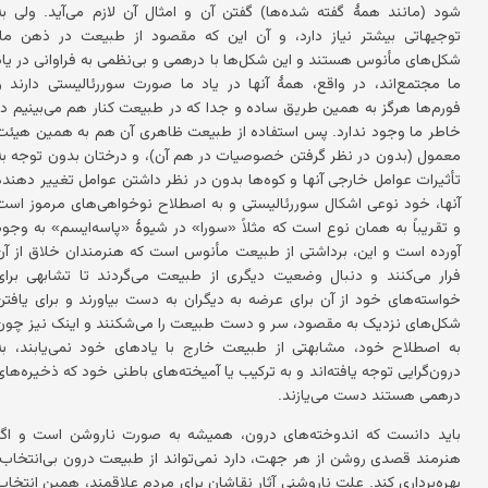
شود (مانند همهٔ گفته شده‌ها) گفتن آن و امثال آن لازم می‌آید. ولی به
توجیهاتی بیشتر نیاز دارد، و آن این که مقصود از طبیعت در ذهن ما،
شکل‌های مأنوس هستند و این شکل‌ها با درهمی و بی‌نظمی به فراوانی در یاد
ما مجتمع‌اند، در واقع، همهٔ آنها در یاد ما صورت سوررئالیستی دارند و
فورم‌ها هرگز به همین طریق ساده و جدا که در طبیعت کنار هم می‌بینیم در
خاطر ما وجود ندارد. پس استفاده از طبیعت ظاهری آن هم به همین هیئت
معمول (بدون در نظر گرفتن خصوصیات در هم آن)، و درختان بدون توجه به
تأثیرات عوامل خارجی آنها و کوه‌ها بدون در نظر داشتن عوامل تغییر دهندهٔ
آنها، خود نوعی اشکال سوررئالیستی و به اصطلاح نوخواهی‌های مرموز است
و تقریباً به همان نوع است که مثلاً «سورا» در شیوهٔ «پاسه‌ایسم» به وجود
آورده است و این، برداشتی از طبیعت مأنوس است که هنرمندان خلاق از آن
فرار می‌کنند و دنبال وضعیت دیگری از طبیعت می‌گردند تا تشابهی برای
خواسته‌های خود از آن برای عرضه به دیگران به دست بیاورند و برای یافتن
شکل‌های نزدیک به مقصود، سر و دست طبیعت را می‌شکنند و اینک نیز چون
به اصطلاح خود، مشابهتی از طبیعت خارج با یادهای خود نمی‌یابند، به
درون‌گرایی توجه یافته‌اند و به ترکیب یا آمیخته‌های باطنی خود که ذخیره‌های
درهمی هستند دست می‌یازند.
باید دانست که اندوخته‌های درون، همیشه به صورت ناروشن است و اگر
هنرمند قصدی روشن از هر جهت، دارد نمی‌تواند از طبیعت درون بی‌انتخاب،
بهره‌برداری کند. علت ناروشنی آثار نقاشان برای مردم علاقمند، همین انتخاب