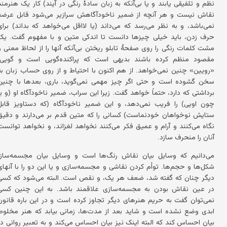
نظم و تلفیقی یابند و یا بی‌آنکه به زبان سادهٔ رنگی در آیند) کار یک هنرمند
نقاش نیست و هر آنچه از ضمیر ناخودآگاهش سرازیر می‌شود قابل عرضه
نمی‌باشد، و به نظر می‌رسد که می‌داند (یا لااقل می‌خواهد که بداند) برای
حرف زدن، باید خیلی چیزها دانست تا اندکی متین و با مفهوم گفت. یک
مشت کلمات رنگی را روی صفحهٔ تابلو ریختن بی‌آنکه آنها را از لحاظ معنی و
مقصود منظم کرده باشند بدیهی است که پراکنده‌گویی است و گویی،
«رویین» چنین نمی‌خواهد. از هم اکنون با احتیاط و از روی حساب زبان به
سخن گشوده است و حتی اگر چیز مهمی نمی‌گوید، باری، بعدها با چنین
برداشتی که دارد، حتماً خواهد گفت. زیرا این سراب، ضمیر ناخودآگاه او (و یا
چون اویی) را فریب نمی‌دهد، و این ضمیر ناخودآگاه (که دستاویز قابل
ستایش نوخواهان خودنماست) کسانی را که متین قدم بر می‌دارند و دقیق
نگاه می‌کنند و آرام و عمیق فکر می‌کنند نخواهد لغزاند، و نخواهد توانست
آنان را منحرف سازد.
می‌دانیم که وسایل بیان نقاش رنگ‌ها است و وسایل بیان مجسمه‌ساز،
شکل‌ها و حجم‌ها. توأم کردن نقاشی و مجسمه‌سازی و یا این دو را با آنهای
دیگر چنان که گفته شد، ضعف هر یک، و نقص است. البته می‌شود که کسی
در عین نقاش بودن به مجسمه‌سازی علاقمند باشد. به این چنین کسی
نمی‌توان گفت به حریم هنرهای دیگر تجاوز کرده است و در این باره قانون
ابدی وضع نشده است و شاید بعد از مدت‌ها، زمانی بیابد که هنر مخلوط
بیان احساس کند که البته اینک نیز بیان احساس می‌کند و به تعبیر روانی در