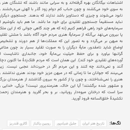
اشتباهات بیگانگان بهره گرفته‌اند و به سرابی مانند باشند که تشنگان هنر را
به سوی خود می‌کشند و چون حباب کم دوام زود گذر با ابّهتی می‌درخشند و
نابود می‌شوند و چیزی که دستاویز باشد ندارند که بدهند. جستجوی دیگران
نباید مستقیماً جستجوی تقلیدی برای خود ما باشد. ما هم باید بکوشیم از
سرمایه‌های خود راهی فراهم کنیم (نه که هر چند گاهی جوانی که از این ملک
پا بیرون می‌نهد بی‌آنکه از سرمایهٔ هنری مردم خود آگاه باشد با مشتی تقلید
به میهن بر می‌گردد و به تصور این که مملکت‌ها از هم دورند و تشخیص
اوضاع شاید نامقدور، مایهٔ دیگران را به صورت تقلید بسیار بد چون متاعی
گرانبها بیاورد و برای حفظ حیثیت بی‌مایهٔ خود، جانبداری ناشایست از
آورده‌های تقلیدی خود کند). این همان است که مردم فلک‌زدهٔ ما اکنون دچار
آنند و نمی‌دانند چه کنند و این مردم اگر در حیرت‌اند عجبی نیست. زیرا
می‌بینند که جوانان ما تا زمانی که در میهن عزیز خود بودند هنری نداشتند و
هنری را نمی‌شناختند، و چون پا از کشور به بیرون گذاشتند از هنرمندان بزرگ
و مشهور شده برگشتند! آیا این خاک، هنرمندپرور نیست؟ بزرگی، خدایی را
سزا است که درختان میوه‌دار رویانید، بر و بحر آفرید و هنرمندان زحمت
نکشیدهٔ خلق‌الساعه فرود آورید.
تگ‌ها:
تاریخ هنر ایران
جلیل ضیاءپور
رویین پاکباز
گالری قندریز