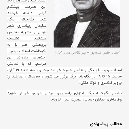
استاد جلیل ضیاءپور، یاد
این هنرمند پیشگام
گرامی داشته خواهد
شد. نگارخانه برگ،
سازمان زیباسازی شهر
تهران و نشریه تندیس
هشتمین نشست
پژوهشی هنر را به
نکوداشت استاد ضیاءپور
استاد جلیل ضیاءپور – پدر نقاشی مدرن ایران
اختصاص داده‌اند. این
مراسم، که با نمایش
اسناد مرتبط با زندگی و عکس همراه خواهد بود، روز سه شنبه ۱۹ آبان،
ساعت ۱۵ تا ۱۸ در نگارخانه برگ برگزار می شود و سخنرانان عبارتند از:
پرویز کلانتری و توکا ملکی.
نشانی نگارخانه برگ: انتهای پاسداران، میدان هروی، خیابان شهید
وفامنش، خیابان جمالی، عمارت عین الدوله.
مطالب پیشنهادی