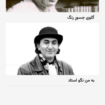
گلوی جسورِ رنگ
به من نگو استاد