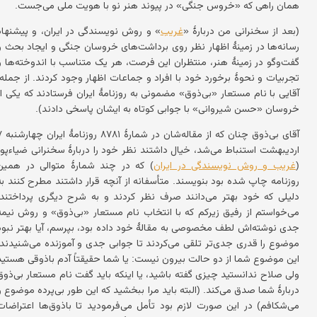
همان راهی که «خروس جنگی» در پیوند هنر نو با هویت ملی می‌جست.
(بعد از سخنرانی من دربارهٔ «
غریب
» و روش نویسندگی در ایران، و پیشنهاد
رسانه‌ها در زمینهٔ اظهار نظر روی برداشت‌های خروسان جنگی و ایجاد بحث و
گفت‌وگو در زمینهٔ هنر، منتظران این فرصت، هر یک متناسب با اندوخته‌ها و
تجربیات و نحوهٔ برخورد خود با افراد و جماعات اظهار وجود کردند. از جمله:
آقایی با نام مستعار «بی‌ذوق» مضمونی به روزنامهٔ ایران فرستادند که یکی از
خروسان «حسن شیروانی» با جوابی کوتاه به ایشان پاسخی دادند).
آقای بی‌ذوق چنان که از مقاله
اردیبهشت استنباط می‌شد، خیال داشتند نظر خود را دربارهٔ سخنرانی ضیاءپور
(
غریب و روش نویسندگی در ایران
) که در چند شمارهٔ متوالی در همین
روزنامه چاپ شده بود بنویسند. متأسفانه از آنچه قرار داشتند مطرح کنند به
دلیلی که خود بهتر می‌دانند صرف نظر کردند و به شرح دیگری پرداختند.
می‌خواستم از رفیق زیرکم که با انتخاب نام مستعار «بی‌ذوق» و روش نیمه
جدی نوشته‌اش لطف مخصوصی به مقالهٔ خود داده بود، بپرسم، آیا بهتر نبود
موضوع را قدری جدی‌تر تلقی می‌کردند تا جوابی جدی و آموزنده می‌شنیدند.
این موضوع شما از دو حالت بیرون نیست: یا شما حقیقتاً آدم باذوقی هستید
ولی صلاح ندانستید چیزی گفته باشید، یا اینکه باید گفت نام مستعار بی‌ذوق
دربارهٔ شما صدق می‌کند. (البته باید مرا ببخشید که این طور بی‌پرده موضوع را
می‌شکافم) در این صورت لازم بود تأمل می‌فرمودید تا باذوق‌ها اعتراضات