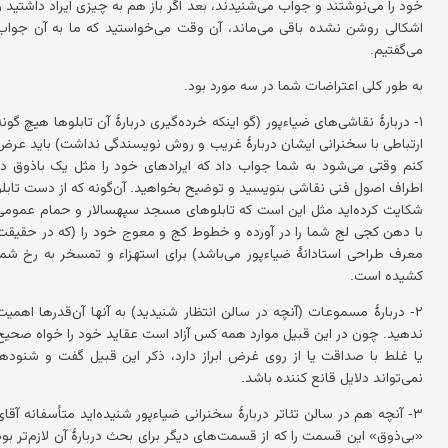
خود را می‌نوشتند و جواب می‌شنیدند، بعد اگر باز هم به چیزی ایراد داشتید و
اشکالی روشن نشده باقی می‌ماند، آن وقت می‌خواستید که ما به آن جواب
می‌گفتیم.
به طور کلی اعتراضات شما در سه مورد بود.
۱- دربارهٔ نقاشی‌های ضیاءپور (گو اینکه خرده‌گیری دربارهٔ آن تابلوها هیچ گونه
ارتباطی با سخنرانی ایشان دربارهٔ غریب و روش نویسندگی نداشت) باید عرض
کنم وقتی می‌شود به شما جواب داد که ایرادهای خود را مثل یک باذوق در
اطراف اصول فنی نقاشی بنویسید و توضیح بخواهید. آن‌گونه که از دست تابلو
شکایت کرده‌اید مثل این است که تابلوهای مسجد سپهسالار و حمام عمومی
با دهن کجی لج شما را در آورده و خطوط کج و معوج خود را (که در حقیقت
معرف طراحی استادانهٔ ضیاءپور می‌باشد) برای استهزاء و تمسخر به رخ شما
کشیده است.
۲- دربارهٔ مسموعات (آنچه در سالن انتظار شنیدید) به آنها آن‌قدرها اهمیت
ندهید. چون در این قبیل موارد همه کس آزاد است عقاید خود را خواه صحیح
یا غلط با صداقت یا از روی غرض ابراز دارد، ذکر این قبیل گفت و شنودها
نمی‌تواند دلایل قانع کننده باشد.
۳- آنچه هم در سالن تئاتر دربارهٔ سخنرانی ضیاءپور شنیده‌اید متأسفانه آقای
«بی‌ذوق» این قسمت را که از قسمت‌های دیگر برای بحث دربارهٔ آن لازم‌تر بود