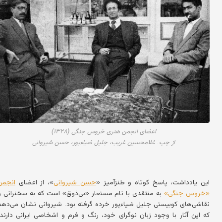
اعضای انجمن هنری خروس جنگی (۱۳۲۸)
از چپ: غلامحسین غریب، جلیل ضیاءپور، حسن شیروانی
این یادداشت، پاسخ کوتاه و طنزآمیز «
حسن شیروانی
»، از اعضای
انجمن
«خروس جنگی»
به منتقدی با نام مستعار «بی‌ذوق» است که به سخنرانی و
نقاشی‌های کوبیستی جلیل ضیاءپور خرده گرفته بود. شیروانی نشان می‌دهد
که این آثار با وجود زبان نوگرای خود، رنگ و فرم و اشخاصی ایرانی دارند؛