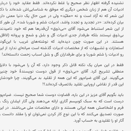
نشنیده گرفته اظهار نظر صحیح یا غلط نکرده‌اند. فقط عقاید خود را دربارهٔ
ادبیات آن هم از زبان شخص دیگری که موفق به شناسایی‌اش شده‌اند با ذکر
این شعر که نه آزاد است و نه «مقیّد» ولی در عین حال یک دنیا معنی دارد
بیان کرده‌اند: «در تجدید و تجدد واشد، ادبیات شلم و شوربا شد». آن طور که
از این شعر استنباط می‌شود آقای «بی‌ذوق» آن‌قدرها هم که خود نامیدند،
بی‌ذوق نیستند بلکه طرفدار جدی ادبیات گل و بلبل و شمع و پروانه (لااقل)
هستند. در این صورت چون دیده‌اید که نوشته‌های غریب با این‌گونه
استعارات و تشبیهات که از مختصات ادبیات گذشته است میانه‌ای ندارد از این
رو ادبیات را شلم شوربا و برای طرفداران گل و بلبل اسباب زحمت دانسته‌اند!
فقط در این میان یک نکته قابل ذکر وجود دارد، که آن را می‌شود با دلایل
منطقی تشریح کرد. آقای «بی‌ذوق» از قول دوست نویسندهٔ خود چنین
می‌گویند. این آقای ضیاءپور که این همه از تقلید بد می‌گویند، چرا خودشان
این قدر از نقاشی اروپایی تقلید بلاتصرف کرده‌اند؟!
باید بگویم آقای عزیز در این باره، قضاوت دوست شما صحیح نیست. ضیاءپور
درست است که به سبک کوبیسم آثاری ارائه می‌دهند ولی آثار ایشان رنگ و
فرم و اشخاصش همه ایرانی هستند و دارای مختصات ملی می‌باشند. در این
صورت تصدیق می‌کنند که با این نوع کار کردن نمی‌توان او را مقلد دانست و
آثار او را تقلیدی به حساب آورد.
در خاتمه خواستم بگویم: من این طور استنباط کردم که شما بی‌میل نیستید