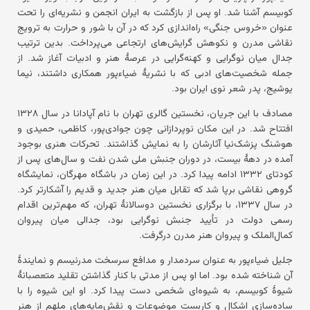
کوبیسم آشنا شد. او پس از بازگشت به ایران انجمن و نشریه‌ای را تحت
عنوان «خروس جنگی» راه‌اندازی کرد که در آن با شور و حرارت به ترویج
نقاشی مدرن و نکوهش گرایش‌های ارتجاعی می‌پرداخت. بدین ترتیب
جدال میان نوگرایی و کهنه‌گرایی در عرصهٔ هنر و ادبیات آغاز شد. از
جمله شخصیت‌های ادبی که با نشریهٔ ضیاءپور همکاری داشتند، نیما
یوشیج، پدر شعر نوی ایران بود.
مصادف با این جریان، نخستین گالری تهران با نام آپادانا در سال ۱۳۲۸
افتتاح شد. در این مکان نوپردازانی چون جوادی‌پور، کاظمی، حمیدی و
هوشنگ پزشک‌نیا آثارشان را به نمایش گذاشتند. تحرکات هنری بوجود
آمده در دههٔ بیست، در دوران جنبش ملی شدن نفت و سال‌های پس از
کودتای ۱۳۳۲ ادامه پیدا کرد. در این زمان در باشگاه مهرگان، نمایشگاه
گروهی نقاشی برپا شد که تقابل میان هنر جدید و قدیم را آشکارتر کرد.
در سال ۱۳۳۷، با برگزاری نخستین دوسالانهٔ تهران، که مهم‌ترین اقدام
رسمی دولت در تأیید جنبش نوگرایی بود، جدالی میان پیروان
کمال‌الملک و پیروان هنر مدرن درگرفت.
جلیل ضیاءپور به عنوان سردمدار و مدافع سرسخت مدرنیسم و نمایندهٔ
آن شناخته شده بود. اما او پس از مدتی با کنار گذاشتن تقلید متعصبانهٔ
شیوهٔ کوبیسم، به شیوه‌ای شخصی دست پیدا کرد. او این شیوه را با
ساده‌سازی اشکال و کاربست موضوعات و نقش‌مایه‌های ملهم از هنر