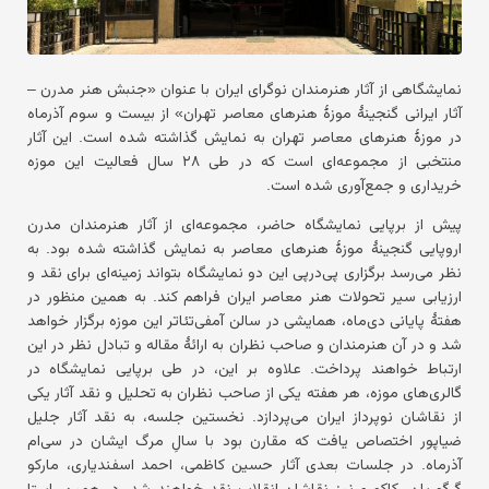
نمایشگاهی از آثار هنرمندان نوگرای ایران با عنوان «جنبش هنر مدرن –
آثار ایرانی گنجینهٔ موزهٔ هنرهای معاصر تهران» از بیست و سوم آذرماه
در موزهٔ هنرهای معاصر تهران به نمایش گذاشته شده است. این آثار
منتخبی از مجموعه‌ای است که در طی ۲۸ سال فعالیت این موزه
خریداری و جمع‌آوری شده است.
پیش از برپایی نمایشگاه حاضر، مجموعه‌ای از آثار هنرمندان مدرن
اروپایی گنجینهٔ موزهٔ هنرهای معاصر به نمایش گذاشته شده بود. به
نظر می‌رسد برگزاری پی‌در‌پی این دو نمایشگاه بتواند زمینه‌ای برای نقد و
ارزیابی سیر تحولات هنر معاصر ایران فراهم کند. به همین منظور در
هفتهٔ پایانی دی‌ماه، همایشی در سالن آمفی‌تئاتر این موزه برگزار خواهد
شد و در آن هنرمندان و صاحب‌ نظران به ارائهٔ مقاله و تبادل ‌نظر در این
ارتباط خواهند پرداخت. علاوه بر این، در طی برپایی نمایشگاه در
گالری‌های موزه، هر هفته یکی از صاحب‌ نظران به تحلیل و نقد آثار یکی
از نقاشان نوپرداز ایران می‌پردازد. نخستین جلسه، به نقد آثار جلیل
ضیاپور اختصاص یافت که مقارن بود با سالِ مرگ ایشان در سی‌ام
آذرماه. در جلسات بعدی آثار حسین کاظمی، احمد اسفندیاری، مارکو
گرگوریان، کاکو و نیز نقاشان انقلاب نقد خواهند شد. در همین راستا