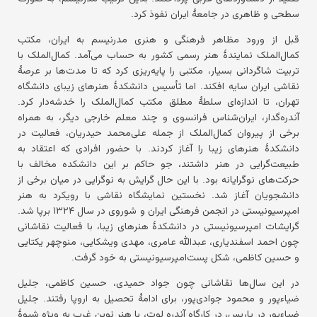
سطحی و ظاهری در جامعهٔ ایران نفوذ کرد.
قبل از ورود مظاهر فرهنگی و هنری مدرنیسم به ایران، مکتب
کمال‌الملک نمایندهٔ هنر رسمی کشور به حساب می‌آمد. کمال‌الملک با
تربیت شاگردانی بسیار، مکتبی را پایه‌ریزی کرد که تا مدت‌ها بر عرصهٔ
نقاشی ایران سایه افکند. اما تأسیس دانشکدهٔ هنرهای زیبای دانشگاه
تهران، تا اندازه‌ای سلطهٔ مطلق مکتب کمال‌الملک را خدشه‌دار کرد.
آندره‌گدار، ایران‌شناس فرانسوی و چند معلم خارجی دیگر، به همراه
برخی از پیروان کمال‌الملک از جمله علی‌محمد حیدریان، فعالیت در
دانشکدهٔ هنرهای زیبا را آغاز کردند. با حضور افرادی که اعتقاد به
طبیعت‌گرایی در هنر داشتند، جو حاکم بر این دانشکده مخالف با
حرکت‌های نوگرایانه بود. با این حال گرایش به نوگرایی در میان برخی از
دانشجویان آغاز شد. نخستین نمایشگاه نقاشی با رویکرد به هنر
امپرسیونیستی در انجمن فرهنگی ایران و شوروی در سال ۱۳۲۴ برپا شد.
گرایشات امپرسیونیستی در دانشکدهٔ هنرهای زیبا، با فعالیت نقاشانی
چون احمد اسفندیاری، عبدالله عامری، مهدی ویشکایی، منوچهر یکتایی
و حسین کاظمی، شکل پست‌امپرسیونیستی به خود گرفت.
در این سال‌ها نقاشانی چون جواد حمیدی، حسین کاظمی، جلیل
ضیاءپور و محمود جوادی‌پور، برای ادامهٔ تحصیل به اروپا رفتند. جلیل
ضیاءپور در پاریس، در کارگاه آندره ‌لوت، با هنر نوین غرب به ویژه شیوهٔ