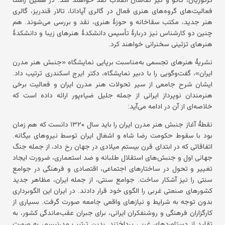
فعالیت‌های گروه‌های هنری فعال در گالری آپادانا، تالار قندریز، گالری
هنر جدید، مکتب سقاخانه و حوزهٔ هنری، نقد و بررسی می‌شوند. هم‌
چنین دو کارشناس نیز دربارهٔ تأسیس دانشکدهٔ هنرهای زیبا و دانشکدهٔ
هنرهای تزئینی سخنرانی خواهند کرد.
نشریهٔ هنرهای تجسمی به‌مناسبت برپایی نمایشگاه «جنبش هنر مدرن
ایران»، گفت‌وگویی را با دبیر نمایشگاه، دکتر ایرج اسکندری ترتیب داد.
ایشان شرح جامعی از سیر تحولات هنر مدرن ایران و فعالیت برخی
هنرمندان نوپرداز ایرانی از جمله جلیل ضیاءپور ارائه داده است که
خلاصه‌ای از آن در ادامه می‌آید:
نقطهٔ آغاز جنبش هنر مدرن ایران را باید سال ۱۳۲۰ دانست که هم‌ زمان
بود با سقوط حکومت رضا شاه و اشغال ایران توسط نیروهای بیگانه.
اتفاقاتی که در ابتدای قرن بیستم میلادی در جهان رخ داد، از جمله جنگ
جهانی اول و جنبش‌های استقلال ‌طلبانه و ضد استعماری، ضرورت ایجاد
تغییر و تحول در ساختارهای اجتماعی، اقتصادی و فرهنگی در جوامع
سنتی را نیز آشکار ساخت. جوامع سنتی، از جمله ایران، مظاهر جدید
کشورهای صنعتی غربی را الگوی خود قرار دادند. در ایران این الگوبرداری
بدون توجه به شرایط و نیازهای واقعی جامعه صورت گرفت. بسیاری از
کارگزاران فرهنگی و روشنفکران ایرانی، برای جبران عقب‌ماندگی کشور، به
تقلید از دستاوردهای غربی پرداختند. بدین ترتیب مدرنیسم، به صورت