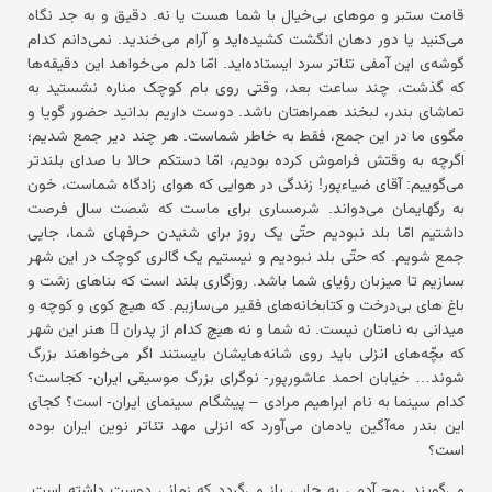
قامت ستبر و موهای بی‌خیال با شما هست یا نه. دقیق و به جد نگاه
می‌کنید یا دور دهان انگشت کشیده‌اید و آرام می‌خندید. نمی‌دانم کدام
گوشه‌ی این آمفی تئاتر سرد ایستاده‌اید. امّا دلم می‌خواهد این دقیقه‌ها
که گذشت، چند ساعت بعد، وقتی روی بام کوچک مناره نشستید به
تماشای بندر، لبخند همراهتان باشد. دوست داریم بدانید حضور گویا و
مگوی ما در این جمع، فقط به خاطر شماست. هر چند دیر جمع شدیم؛
اگرچه به وقتش فراموش کرده بودیم، امّا دستکم حالا با صدای بلندتر
می‌گوییم: آقای ضیاءپور! زندگی در هوایی که هوای زادگاه شماست، خون
به رگهایمان می‌دواند. شرمساری برای ماست که شصت سال فرصت
داشتیم امّا بلد نبودیم حتّی یک روز برای شنیدن حرفهای شما، جایی
جمع شویم. که حتّی بلد نبودیم و نیستیم یک گالری کوچک در این شهر
بسازیم تا میزبان رؤیای شما باشد. روزگاری بلند است که بناهای زشت و
باغ های بی‌درخت و کتابخانه‌های فقیر می‌سازیم. که هیچ کوی و کوچه و
میدانی به نامتان نیست. نه شما و نه هیچ کدام از پدران ِ هنر این شهر
که بچّه‌های انزلی باید روی شانه‌هایشان بایستند اگر می‌خواهند بزرگ
شوند… خیابان احمد عاشورپور- نوگرای بزرگ موسیقی ایران- کجاست؟
کدام سینما به نام ابراهیم مرادی – پیشگام سینمای ایران- است؟ کجای
این بندر مه‌آگین یادمان می‌آورد که انزلی مهد تئاتر نوین ایران بوده
است؟
می‌گویند روح آدمی به جایی باز می‌گردد که زمانی دوست داشته است.