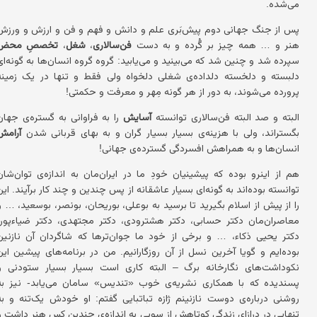
می‌شده.
پس از جنگ جهانی دوم پیش‌بَری علم و دانش و فهم و فن و ارزش و ورزش
هنر و … همه چیز بر گُرده و به دست
فن
‌
سالاری
،
شغل
،
تخصصِ محض
سپرده شد و چنین شد که می‌بینید و می‌یابید: گروه‌ گروه انسان‌ها به گونه‌ای
دلبسته و دلخسته دلداده‌ی شغلی دلخواه ولی فقط و تنها در یک زمینه
پرورده می‌شوند، به دور از هر گونه مِهر و معرفت و حکمتی!
البته و صد البته فن‌سالاری توانسته
آسایش
را به فراوانی به گستره‌ی جهان
بگستراند، ولی با هزینه‌ی بسیار بسیار گران و به بهای قربانی شدن
آرامش
انسان‌ها و به همراهش افسردگی گسترد‌ه‌ی جهانی!
هم از اینرو بوده که پیشینیان خودِ ما در ایران‌مان به اندازه‌ی توان‌شان
توانسته بوده‌اند به گونه‌ای بسیار عاشقانه از پس چندین و چند کار برآیند. این
را از پیش از اسلام بگیرید تا برسید به بوعلی، بوریحان، بونصر، بوسعید، … و
معاصران‌مان دکتر حسابی، دکتر هشترودی، دکتر مجتهدی، دکتر ضیاءپور،
دکتر یحیی ذکاء، … و برخی از خود ما جوان‌ترها که شاگردان آن نازنین
بوده‌ایم و گویا آخرین نسل از آن روزگارانیم. من در برنامه‌های پیشین این
نکوداشت‌های نگارخانه برگ – البته کاری است بسیار بسیار ستودنی و
پسندیده که با همکاری نشریه‌ی خوب «تندیس» سامان می‌یابد- نیز به
روشنی درباره‌ی دوست نازنینم ژازه تباتبایی گفتم: او خودش یک‌تنه و به
تنهایی در درازای زندگی کوتاهش از سویی به اندازه‌ی چندین کس هنر داشت و