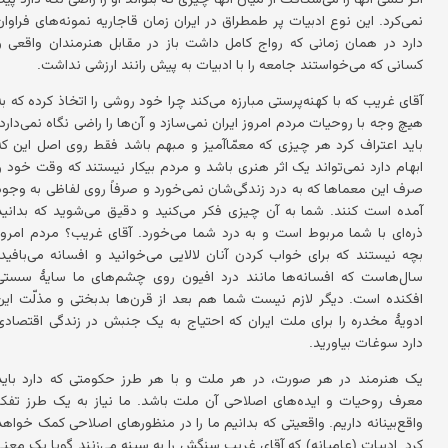
نمی‌کرد. این نوع ادبیات پر طمطراق در ایران زمان قاجاریه نمونه‌های فراوان
دارد در همان زمانی که رواج کامل داشت باز در مقابل هنرمندان واقعی و
کسانی که می‌خواستند جامعه را با ادبیات به پیش رانند ارزشی نداشت.
آقای غریب که با کهنه‌پرستی مبارزه می‌کند چرا خود روشی را اتخاذ کرده که به
هیچ وجه با روحیات مردم امروز ایران نمی‌سازد و آن‌ها را راضی نگاه نمی‌دارد.
باید اعتراف کرد هر چیزی که معمّاآمیز و مبهم باشد فقط روی اصل این که
ابهام دارد نمی‌تواند یک اثر هنری باشد و مردم بیکار نیستند که وقت خود را
صرف این معماها که به درد زندگی‌شان نمی‌خورد و صرفاً روی لفاظی به وجود
آمده است کنند. شما به آن چیزی فکر می‌کنید و دقیق می‌شوید که بدانید
ذره‌ای با شما مربوط است و به درد شما می‌خورد. آقای غریب؟ مردم امروز
بچه نیستند که برای خواب کردن آنان لالایی می‌خوانید و افسانه می‌بافید.
سال‌هاست که افسانه‌ها مانند درد افیون روی چشم‌های ما سایهٔ سستی
افکنده است. دیگر لازم نیست شما هم بعد از قرن‌ها بدبختی و مذلّت این
ادویهٔ مخدره را برای ملت ایران که احتیاج به یک جنبش در زندگی اقتصادی
دارد سوغات بیاورید.
یک هنرمند در هر صورت، در هر ملت و با هر طرز حکومتی که دارد باید
معرف روحیات و ایده‌های اصلاحی آن ملت باشد. ما نیاز به یک طرز تفکر
واقع‌بینانه داریم. واقعیتی که بدانیم ما را در منظورهای اصلاحی کمک خواهد
کرد. ادبیات (عامیانه) که آقای غریب سنگش را به سینه می‌زنند گویا یک معنی