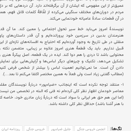
عمیق‌تر از این مفهومی که ایشان از آن برگرفته‌اند دارد. آن دردهایی که بر دل
مردم در دوران‌های مختلف سنگینی می‌کرده از لفّافهٔ کلمات قابل فهم، همه
در آن قطعات سادهٔ عامیانه خودنمایی می‌کند.
نویسندهٔ امروز می‌باید خط سیر تحول اجتماعی را معین کند. ما آن قدر
هنرمندان بدبین در سرزمین خود پرورانده‌ایم و آن قدر داستان‌های پای
منقلی در طی تاریخ به وجود آورده‌ایم که احتیاج به افسانه‌های تازه‌ای از این
قبیل نداریم. باید یک قطعهٔ هنری امروز علاوه بر زیبایی، متضمن نکته و
محتوایی باشد تا دردی را هم دوا کند. ایده در یک قطعه، اصل پیکرهٔ هنری را
تشکیل می‌دهد، تکنیک و چیزهای دیگر لباس‌ها و آرایش‌هایی برای نمایش
دادن آن است. ما نمی‌توانیم اهمیت لباس را بیشتر از شخص فرض کنیم
(مطالب گفتنی زیاد است ولی فعلاً به همین مختصر اکتفا می‌کنم تا بعد…).
۱- منتقد توجه نکرده است که اینجانب «ضیاءپور» دربارهٔ نویسندگان مقلد
معاصر خودمان اظهار نظر کلی کرده‌ام نه فنی که البته در تخصص من نیست
(اما این هم حق هر ایرانی با سواد است که دربارهٔ زبان مادری خود، خاصه که
با هنر آشنا باشد) حداقل نظر کلی داشته باشد.
تگ‌ها:
انجمن خروس جنگی
جلیل ضیاءپور
خروس جنگی
روزنامه ایران