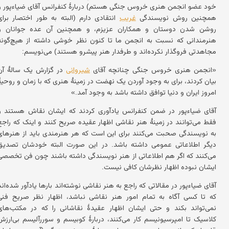
خود عضو انجمن هنری خروس جنگی هستم) دربارهٔ کنفرانس آقای ضیاءپور و
همچنین روش نویسندگی
غریب
انتقادی دارم (البته به طور اختصار برای
روشن شدن دوستان و همکاران عزیزم، و همچنین آن عده جوانان و
هنرمندانی که نسبت به انجمن ما تا کنون نظر خوشی داشته از هیچ‌گونه
مجاهدتی فروگذار نکرده‌اند و طرفدار هنر پیشرو هستند) می‌نویسم:
«انجمن هنری خروس جنگی چنانچه آقای
شیروانی
در گزارش یک سالهٔ آن
بیان کردند، برای به وجود آوردن یک نهضت در زمینهٔ هنری که با زمان و روحیهٔ
امروز ایران و دنیا توافق داشته باشد به وجود آمد.»
آقای ضیاءپور در ضمن کنفرانس یادآوری کردند که ایشان نقاش هستند و
فقط می‌توانند در زمینهٔ هنر نقاشی اظهار عقیده صریح کنند و اینک که راجع
به نویسندگی صحبت می‌کنند برای این است که هر هنرمندی باید از هنرهای
دیگر اطلاعاتی عمومی داشته باشد. در این صورت البته خودشان تصدیق
می‌کنند که اگر هم اطلاعاتی از هنر نویسندگی داشته باشند چون فن تخصصی
ایشان نبوده اظهار نظرشان کافی نیست.
آقای ضیاءپور در مقالاتی که راجع به هنر نقاشی نوشته‌اند بارها یادآور شده‌اند
که تا کسی آگاه به تمام امور هنر نقاشی نباشد، اظهار نظر صریح فنی
نمی‌تواند بکند و حتی ایشان اظهار عقیدهٔ نقاشانی را که در مکتب‌های
کلاسیک تا امپرسیونیسم کار می‌کنند، دربارهٔ کوبیسم و سوررآلیسم بی‌ارزش