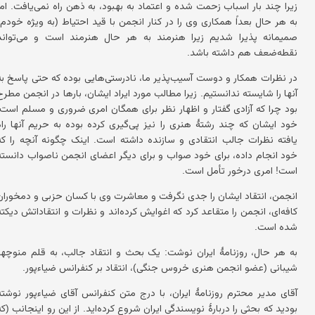
زیرا چند بار اسباب زحمت شده و اعتماد به بهبود، به ذهن راه نمی‌یافت. اما
به هر حال بعداً همکاری وی را در کنار انجمن با قید احتیاط (به ویژه خودم)
صمیمانه پذیرا شدیم زیرا هنرمند به هر حال هنرمند است و می‌تواند
نقطه‌ضعف هم داشته باشد.
در نظرات همکار و دوست آسیب‌پذیر ما، نادرستی‌هایی بوده که حتی پاسخ به
آنها را شایسته ندانستیم. زیرا مطالب مورد ایراد ایشان، بارها در انجمن مطرح
بود چرا که آزادی گفتار و اظهار نظر برای همگان امری ضروری و مسلم است.
خود ایشان که چند رشتهٔ هنری را نیز پی‌گیری کرده بوده به حریم آنها راه
یافته نظرات جالب انتقادی و سازنده داشته است. اینک چگونه آنچه را که
خود انجام داده، برای خود صواب و برای دیگر اعضای انجمن ناصواب دانسته
است! امری درخور تأمل است.
انجمن، انتقاد ایشان را جدی نگرفت و معاشرت وی با کسان حزبی و دمخوران
کافه‌ای، انجمن را متقاعد کرد که اغوایش کرده‌اند و نظرات و انتقاداتش دیکته
شده است.
به هر حال، روزنامهٔ ایران نوشت: یک بحث و انتقاد جالب، به قلم منوچهر
شیبانی (عضو انجمن هنری خروس جنگی)، انتقاد بر کنفرانس ضیاءپور.
آقای مدیر محترم روزنامهٔ ایران، با درج متن کنفرانس آقای ضیاءپور نوشته
بودید که بحثی را دربارهٔ نویسندگی ایران شروع کرده‌اید. از این رو اینجانب (که