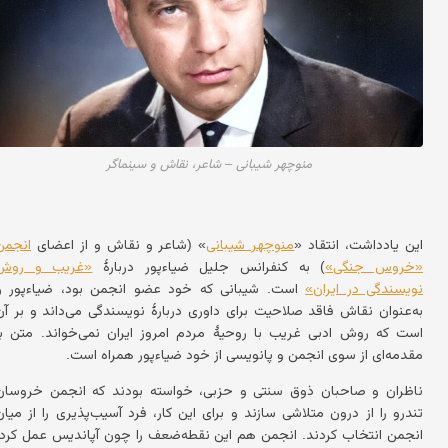
منوچهر شیبانی – شاعر، نقاش و سینماگر
این یادداشت، انتقاد «
منوچهر شیبانی
» (شاعر و نقاش و از اعضای
انجمن
«خروس جنگی»
) به کنفرانس جلیل ضیاءپور دربارهٔ
«غریب و روش
نویسندگی در ایران»
است. شیبانی که خود عضو انجمن بود، ضیاءپور را
به‌عنوان نقاش فاقد صلاحیت برای داوری دربارهٔ نویسندگی می‌داند و بر آن
است که روش ادبی غریب با روحیهٔ مردم امروز ایران نمی‌خواند. متن با
مقدمه‌ای از سوی انجمن و پانویسی از خود ضیاءپور همراه است.
ناظران و صاحبان ذوق سنتی و حزبی، خواسته بودند که انجمن خروسان
تندرو را از درون متلاشی سازند و برای این کار، فرد آسیب‌پذیری را از میان
انجمن انتخاب کردند. انجمن هم این نقطه‌ضعف را چون آپاندیس عمل کرد.