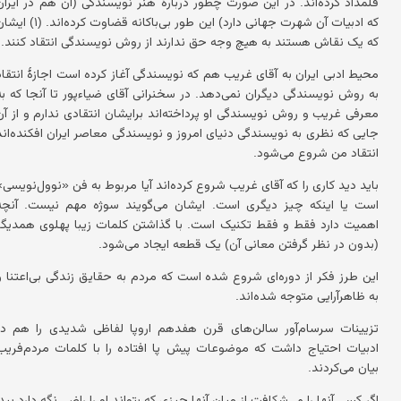
قلمداد کرده‌اند. در این صورت چطور دربارهٔ هنر نویسندگی (آن هم در ایران
که ادبیات آن شهرت جهانی دارد) این طور بی‌باکانه قضاوت کرده‌اند. (
که یک نقاش هستند به هیچ وجه حق ندارند از روش نویسندگی انتقاد کنند.
محیط ادبی ایران به آقای غریب هم که نویسندگی آغاز کرده است اجازهٔ انتقاد
به روش نویسندگی دیگران نمی‌دهد. در سخنرانی آقای ضیاءپور تا آنجا که به
معرفی غریب و روش نویسندگی او پرداخته‌اند برایشان انتقادی ندارم و از آن
جایی که نظری به نویسندگی دنیای امروز و نویسندگی معاصر ایران افکنده‌اند
انتقاد من شروع می‌شود.
باید دید کاری را که آقای غریب شروع کرده‌اند آیا مربوط به فن «نوول‌نویسی»
است یا اینکه چیز دیگری است. ایشان می‌گویند سوژه مهم نیست. آنچه
اهمیت دارد فقط و فقط تکنیک است. با گذاشتن کلمات زیبا پهلوی همدیگر
(بدون در نظر گرفتن معانی آن) یک قطعه ایجاد می‌شود.
این طرز فکر از دوره‌ای شروع شده است که مردم به حقایق زندگی بی‌اعتنا و
به ظاهرآرایی متوجه شده‌اند.
تزیینات سرسام‌آور سالن‌های قرن هفدهم اروپا لفاظی شدیدی را هم در
ادبیات احتیاج داشت که موضوعات پیش پا افتاده را با کلمات مردم‌فریب
بیان می‌کردند.
اگر کسی آنها را می‌شکافت از میان آنها چیزی که بتواند او را راضی نگه دارد پیدا